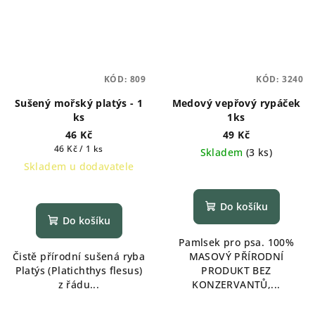
KÓD:
809
KÓD:
3240
Sušený mořský platýs - 1
Medový vepřový rypáček
ks
1ks
46 Kč
49 Kč
Měrná
46 Kč / 1 ks
Skladem
(
3 ks
)
cena:
Skladem u dodavatele
Průměrné
hodnocení
Do košíku
produktu
Do košíku
je
Pamlsek pro psa. 100%
5,0
Čistě přírodní sušená ryba
MASOVÝ PŘÍRODNÍ
z
Platýs (Platichthys flesus)
PRODUKT BEZ
5
z řádu...
KONZERVANTŮ,...
hvězdiček.