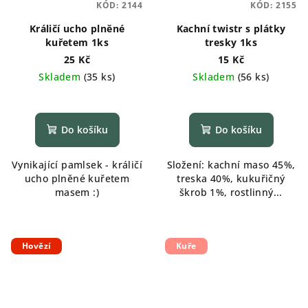
KÓD:
2144
KÓD:
2155
Králičí ucho plněné
Kachní twistr s plátky
kuřetem 1ks
tresky 1ks
25 Kč
15 Kč
Skladem
(
35 ks
)
Skladem
(
56 ks
)
Průměrné
hodnocení
produktu
Do košíku
Do košíku
je
5,0
Vynikající pamlsek - králičí
Složení: kachní maso 45%,
z
ucho plněné kuřetem
treska 40%, kukuřičný
5
masem :)
škrob 1%, rostlinný...
hvězdiček.
Hovězí
Kuře