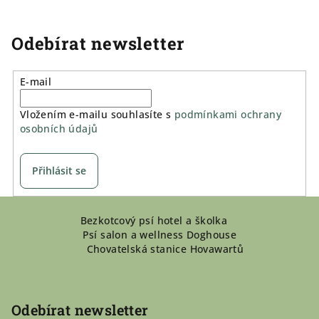
Odebírat newsletter
E-mail
Vložením e-mailu souhlasíte s
podmínkami ochrany
osobních údajů
Přihlásit se
Z
Bezkotcový psí hotel a školka
á
Psí salon a wellness Doghouse
p
Chovatelská stanice Hovawartů
a
t
í
Odebírat newsletter