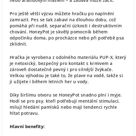
nebo arašídovým máslem – a zábava může začít.
Pro ještě větší výzvu můžete hračku po naplnění
zamrazit. Pes se tak zabaví na dlouhou dobu, což
pomáhá při nudě, separační úzkosti i destruktivním
chování. HoneyPot je skvělý pomocník během
odpočinku doma, po procházce nebo při potřebě psa
zklidnit.
Hračka je vyrobena z odolného materiálu PUP-X, který
je netoxický, bezpečný pro kontakt s krmivem a
zároveň dostatečně pevný i pro silnější žvýkače.
Velkou výhodou je také to, že plave na vodě, takže si
ji užijete i během letních her u vody.
Díky širšímu otvoru se HoneyPot snadno plní i myje.
Hodí se pro psy, kteří potřebují mentální stimulaci,
milují hledání pamlsků nebo mají tendenci rychle
hltat potravu.
Hlavní benefity: