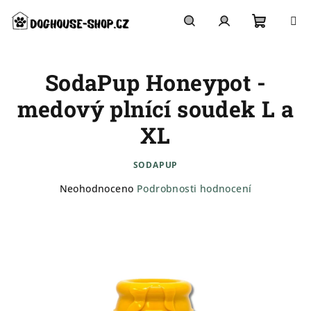
Přejít
na
obsah
Nákupn
Hledat
Přihlášení
SodaPup Honeypot -
košík
medový plnící soudek L a
XL
SODAPUP
Průměrné
Neohodnoceno
Podrobnosti hodnocení
hodnocení
produktu
je
0,0
z
5
hvězdiček.