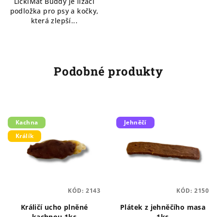
LickiMat Buddy je lízací
podložka pro psy a kočky,
která zlepší...
Podobné produkty
Kachna
Jehněčí
Králík
KÓD:
2143
KÓD:
2150
Králičí ucho plněné
Plátek z jehněčího masa
kachnou 1ks
1ks