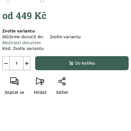
od
449 Kč
Měrná
Zvolte variantu
cena:
Můžeme doručit do:
Zvolte variantu
Možnosti doručení
Kód:
Zvolte variantu
−
+
Do košíku
Zeptat se
Hlídat
Sdílet