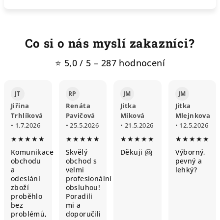
Co si o nás myslí zakazníci?
⭐ 5,0 / 5 – 287 hodnocení
JT
RP
JM
JM
Jiřina
Renáta
Jitka
Jitka
Trhlíková
Pavičová
Míková
Mlejnkova
• 1.7.2026
• 25.5.2026
• 21.5.2026
• 12.5.2026
★★★★★
★★★★★
★★★★★
★★★★★
Komunikace
Skvělý
Děkuji 🤗
Výborný,
obchodu
obchod s
pevný a
a
velmi
lehký?
odeslání
profesionální
zboží
obsluhou!
proběhlo
Poradili
bez
mi a
problémů,
doporučili