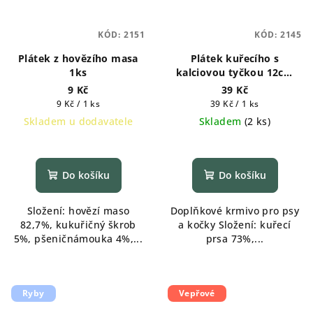
KÓD:
2151
KÓD:
2145
Plátek z hovězího masa
Plátek kuřecího s
1ks
kalciovou tyčkou 12cm
1ks
9 Kč
39 Kč
Měrná
Měrná
9 Kč / 1 ks
39 Kč / 1 ks
cena:
cena:
Skladem u dodavatele
Skladem
(
2 ks
)
Do košíku
Do košíku
Složení: hovězí maso
Doplňkové krmivo pro psy
82,7%, kukuřičný škrob
a kočky Složení: kuřecí
5%, pšeničnámouka 4%,...
prsa 73%,...
Ryby
Vepřové