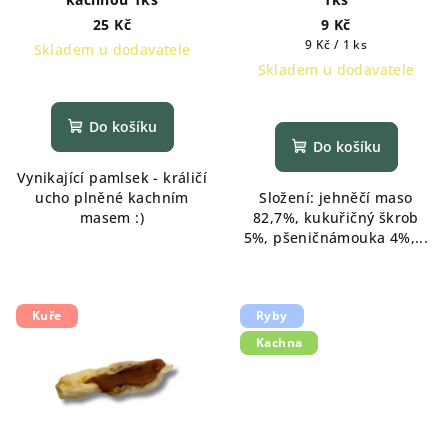
25 Kč
9 Kč
Měrná
9 Kč / 1 ks
Skladem u dodavatele
cena:
Skladem u dodavatele
Do košíku
Do košíku
Vynikající pamlsek - králičí
ucho plněné kachním
Složení: jehněčí maso
masem :)
82,7%, kukuřičný škrob
5%, pšeničnámouka 4%,...
Kuře
Ryby
Kachna