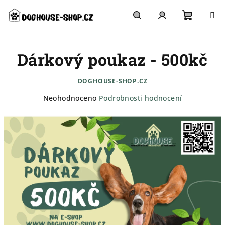
Přejít
na
obsah
Nákupn
Hledat
Přihlášení
Dárkový poukaz - 500kč
košík
DOGHOUSE-SHOP.CZ
Průměrné
Neohodnoceno
Podrobnosti hodnocení
hodnocení
produktu
je
0,0
z
5
hvězdiček.