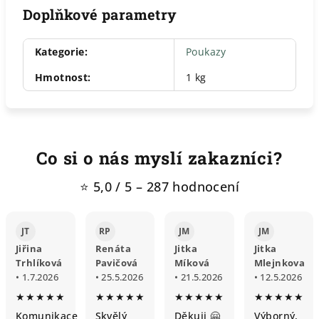
Doplňkové parametry
Kategorie
:
Poukazy
Hmotnost
:
1 kg
Co si o nás myslí zakazníci?
⭐ 5,0 / 5 – 287 hodnocení
JT
RP
JM
JM
Jiřina
Renáta
Jitka
Jitka
Trhlíková
Pavičová
Míková
Mlejnkova
• 1.7.2026
• 25.5.2026
• 21.5.2026
• 12.5.2026
★★★★★
★★★★★
★★★★★
★★★★★
Komunikace
Skvělý
Děkuji 🤗
Výborný,