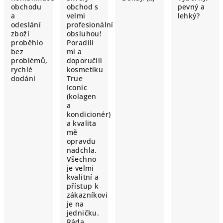
obchodu
obchod s
pevný a
a
velmi
lehký?
odeslání
profesionální
zboží
obsluhou!
proběhlo
Poradili
bez
mi a
problémů,
doporučili
rychlé
kosmetiku
dodání
True
Iconic
(kolagen
a
kondicionér)
a kvalita
mě
opravdu
nadchla.
Všechno
je velmi
kvalitní a
přístup k
zákazníkovi
je na
jedničku.
Ráda…