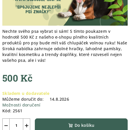
Nechte svého psa vybrat si sám! S tímto poukazem v
hodnotě 500 Kč z našeho e-shopu plného kvalitních
produktů pro psy bude mít váš chlupáček volnou ruku! Naše
široká nabídka zahrnuje odolné hračky, lahodné pamlsky,
kvalitní kosmetiku a trendy doplňky, které rozveselí nejen
vašeho psa, ale i vás!
500 Kč
Měrná
Skladem u dodavatele
cena:
Můžeme doručit do:
14.8.2026
Možnosti doručení
Kód:
2561
−
+
Do košíku