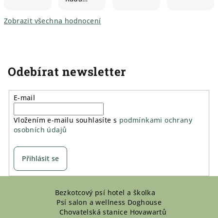
Zobrazit všechna hodnocení
Odebírat newsletter
E-mail
Vložením e-mailu souhlasíte s
podmínkami ochrany
osobních údajů
Přihlásit se
Z
Bezkotcový psí hotel a školka
á
Psí salon a wellness Doghouse
p
Chovatelská stanice Hovawartů