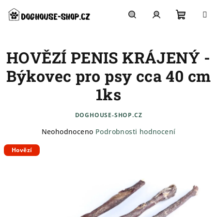
Přejít
na
obsah
Nákupn
Hledat
Přihlášení
HOVĚZÍ PENIS KRÁJENÝ -
košík
Býkovec pro psy cca 40 cm
1ks
DOGHOUSE-SHOP.CZ
Průměrné
Neohodnoceno
Podrobnosti hodnocení
hodnocení
Hovězí
produktu
je
0,0
z
5
hvězdiček.