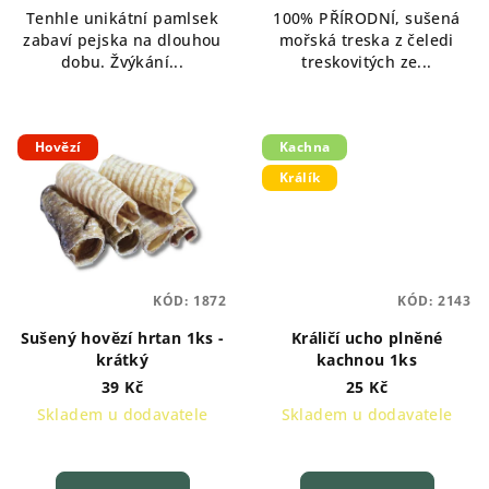
Tenhle unikátní pamlsek
100% PŘÍRODNÍ, sušená
zabaví pejska na dlouhou
mořská treska z čeledi
dobu. Žvýkání...
treskovitých ze...
Hovězí
Kachna
Králík
KÓD:
1872
KÓD:
2143
Sušený hovězí hrtan 1ks -
Králičí ucho plněné
krátký
kachnou 1ks
39 Kč
25 Kč
Skladem u dodavatele
Skladem u dodavatele