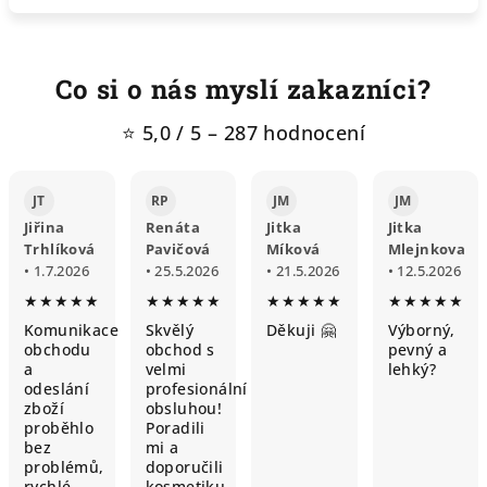
Co si o nás myslí zakazníci?
⭐ 5,0 / 5 – 287 hodnocení
JT
RP
JM
JM
Jiřina
Renáta
Jitka
Jitka
Trhlíková
Pavičová
Míková
Mlejnkova
• 1.7.2026
• 25.5.2026
• 21.5.2026
• 12.5.2026
★★★★★
★★★★★
★★★★★
★★★★★
Komunikace
Skvělý
Děkuji 🤗
Výborný,
obchodu
obchod s
pevný a
a
velmi
lehký?
odeslání
profesionální
zboží
obsluhou!
proběhlo
Poradili
bez
mi a
problémů,
doporučili
rychlé
kosmetiku