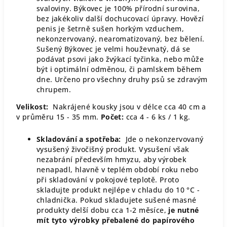
svaloviny. Býkovec je 100% přírodní surovina,
bez jakékoliv další dochucovací úpravy. Hovězí
penis je šetrně sušen horkým vzduchem,
nekonzervovaný, nearomatizovaný, bez bělení.
Sušený Býkovec je velmi houževnatý, dá se
podávat psovi jako žvýkací tyčinka, nebo může
být i optimální odměnou, či pamlskem během
dne. Určeno pro všechny druhy psů se zdravým
chrupem.
Velikost:
Nakrájené kousky jsou v délce cca 40 cm a
v průměru 15 - 35 mm.
Počet:
cca 4 - 6 ks / 1 kg.
Skladování a spotřeba:
Jde o nekonzervovaný
vysušený živočišný produkt. Vysušení však
nezabrání především hmyzu, aby výrobek
nenapadl, hlavně v teplém období roku nebo
při skladování v pokojové teplotě. Proto
skladujte produkt nejlépe v chladu do 10 °C -
chladnička. Pokud skladujete sušené masné
produkty delší dobu cca 1-2 měsíce,
je nutné
mít tyto výrobky přebalené do papírového