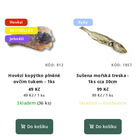
Hovězí
Ryby
BESTSELLER
Jehněčí
KÓD:
812
KÓD:
1857
Hovězí kopýtko plněné
Sušena mořská treska -
ovčím tukem - 1ks
1ks cca 30cm
49 Kč
99 Kč
Měrná
Měrná
49 Kč / 1 ks
99 Kč / 1 ks
cena:
cena:
Skladem
(
36 ks
)
Skladem u dodavatele
Do košíku
Do košíku