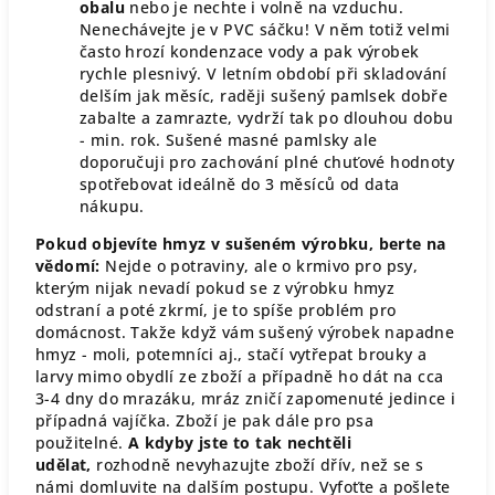
obalu
nebo je nechte i volně na vzduchu.
Nenechávejte je v PVC sáčku! V něm totiž velmi
často hrozí kondenzace vody a pak výrobek
rychle plesnivý. V letním období při skladování
delším jak měsíc, raději sušený pamlsek dobře
zabalte a zamrazte, vydrží tak po dlouhou dobu
- min. rok. Sušené masné pamlsky ale
doporučuji pro zachování plné chuťové hodnoty
spotřebovat ideálně do 3 měsíců od data
nákupu.
Pokud objevíte hmyz v sušeném výrobku, berte na
vědomí:
Nejde o potraviny, ale o krmivo pro psy,
kterým nijak nevadí pokud se z výrobku hmyz
odstraní a poté zkrmí, je to spíše problém pro
domácnost. Takže když vám sušený výrobek napadne
hmyz - moli, potemníci aj., stačí vytřepat brouky a
larvy mimo obydlí ze zboží a případně ho dát na cca
3-4 dny do mrazáku, mráz zničí zapomenuté jedince i
případná vajíčka. Zboží je pak dále pro psa
použitelné.
A kdyby jste to tak nechtěli
udělat,
rozhodně nevyhazujte zboží dřív, než se s
námi domluvite na dalším postupu. Vyfoťte a pošlete