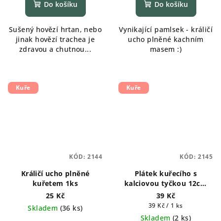
Do košíku
Do košíku
Sušený hovězí hrtan, nebo
Vynikající pamlsek - králičí
jinak hovězí trachea je
ucho plněné kachním
zdravou a chutnou...
masem :)
Kuře
Kuře
KÓD:
2144
KÓD:
2145
Králičí ucho plněné
Plátek kuřecího s
kuřetem 1ks
kalciovou tyčkou 12cm
1ks
25 Kč
39 Kč
Měrná
39 Kč / 1 ks
Skladem
(
36 ks
)
cena:
Skladem
(
2 ks
)