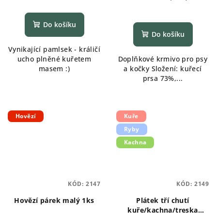
Do košíku
Do košíku
Vynikající pamlsek - králičí
ucho plněné kuřetem
Doplňkové krmivo pro psy
masem :)
a kočky Složení: kuřecí
prsa 73%,...
Hovězí
Kuře
Ryby
Kachna
KÓD:
2147
KÓD:
2149
Hovězí párek malý 1ks
Plátek tří chutí
kuře/kachna/treska