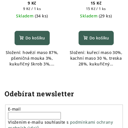
měkké 1ks
9 Kč
15 Kč
Měrná
Měrná
9 Kč / 1 ks
15 Kč / 1 ks
cena:
cena:
Skladem
(
34 ks
)
Skladem
(
29 ks
)
Do košíku
Do košíku
Složení: hovězí maso 87%,
Složení: kuřecí maso 30%,
pšeničná mouka 3%,
kachní maso 30 %, treska
kukuřičný škrob 3%,...
28%, kukuřičný...
Odebírat newsletter
E-mail
Vložením e-mailu souhlasíte s
podmínkami ochrany
osobních údajů