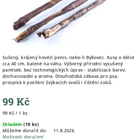
Sušený, krájený hovězí penis, nebo-li Býkovec. Kusy o délce
cca 40 cm, balené na váhu. Výborný přírodní vysušený
pamlsek, bez technologických úprav - stabilizace barev,
dochucovadel a aroma. Dlouhodobá zábava pro psa,
prospívá k posílení žvýkacích svalů i čištění zubů.
99 Kč
Měrná
99 Kč / 1 ks
cena:
Skladem
(
10 ks
)
Můžeme doručit do:
11.8.2026
Možnosti doručení