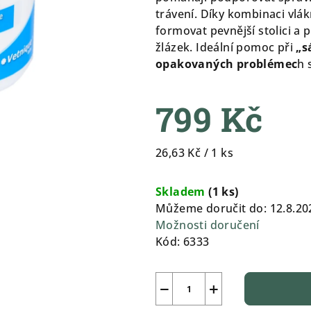
0,0
trávení. Díky kombinaci vlá
z
formovat pevnější stolici a 
5
žlázek. Ideální pomoc při
„s
hvězdiček.
opakovaných problémec
h 
799 Kč
Měrná
26,63 Kč / 1 ks
cena:
Skladem
(
1 ks
)
Můžeme doručit do:
12.8.20
Možnosti doručení
Kód:
6333
−
+