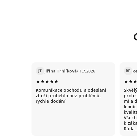
JT
Jiřina Trhlíková
• 1.7.2026
RP
R
★★★★★
★★
Komunikace obchodu a odeslání
Skvěl
zboží proběhlo bez problémů,
profes
rychlé dodání
mi a 
Iconic
kvali
Všechn
k záka
Ráda