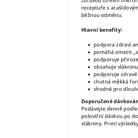
zdravou střevní mikrof
receptuře s arašídový
běžnou odměnu.
Hlavní benefity:
podpora zdraví an
pomáhá omezit „sá
podporuje přiroz
obsahuje vlákninu
podporuje zdravé 
chutná měkká for
vhodné pro dlou
Doporučené dávkován
Podávejte denně podle 
poloviční dávkou po do
vlákniny. První výsled