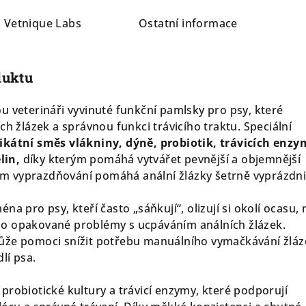
a
Vetnique Labs
Ostatní informace
duktu
u veterináři vyvinuté funkční pamlsky pro psy, které
ch žlázek a správnou funkci trávicího traktu. Speciální
ikátní směs vlákniny, dýně, probiotik, trávicích enzy
lin,
díky kterým pomáhá vytvářet pevnější a objemnější
eném vyprazdňování pomáhá anální žlázky šetrně vyprázdni
na pro psy, kteří často „sáňkují“, olizují si okolí ocasu, 
o opakované problémy s ucpáváním análních žlázek.
ůže pomoci snížit potřebu manuálního vymačkávání žláz
lí psa.
probiotické kultury a trávicí enzymy, které podporují