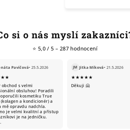
Co si o nás myslí zakazníci
⭐ 5,0 / 5 – 287 hodnocení
enáta Pavičová
• 25.5.2026
JM
Jitka Míková
• 21.5.2026
★★★
★★★★★
ý obchod s velmi
Děkuji 🤗
ionální obsluhou! Poradili
doporučili kosmetiku True
 (kolagen a kondicionér) a
ta mě opravdu nadchla.
o je velmi kvalitní a přístup
zníkovi je na jedničku.
…