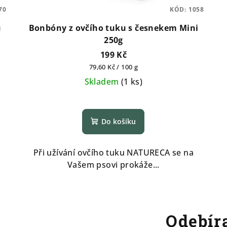
70
KÓD:
1058
u
Bonbóny z ovčího tuku s česnekem Mini
250g
199 Kč
Měrná
79,60 Kč / 100 g
cena:
Skladem
(
1 ks
)
Do košíku
Při užívání ovčího tuku NATURECA se na
Vašem psovi prokáže...
Odebíra