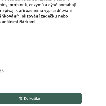
kniny, probiotik, enzymů a dýně pomáhají
přispívají k přirozenému vyprazdňování
áňkování“, olizování zadečku nebo
s análními žlázkami.
26
Do košíku