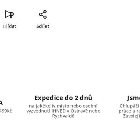
Hlídat
Sdílet
Expedice do 2 dnů
Jsm
A
na jakékoliv místo nebo osobní
Chlupáči
499kč
vyzvednutí IHNED v Ostravě nebo
práce a r
Rychvaldě
Zavolej