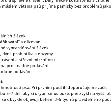
lóru a správné trávení. Díky měkké konzistenci a chutné
m máslem většina psů přijímá pamlsky bez problémů jak
álních žlázek
ňkování“ a olizování
ené vyprazdňování žlázek
, dýni, probiotika a enzymy
trávení a střevní mikroflóru
ma pro snadné podávání
hodobé podávání
í:
hmotnosti psa. Při prvním použití doporučujeme začít
bu 5–7 dní, aby si organismus postupně zvykl na vyšší o
ky se obvykle objevují během 3–5 týdnů pravidelného pod