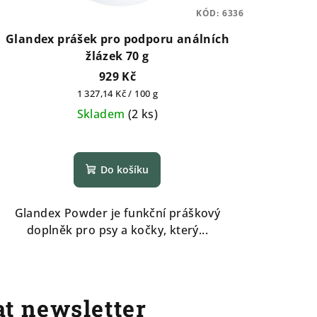
KÓD:
6336
Glandex prášek pro podporu análních
žlázek 70 g
929 Kč
Měrná
1 327,14 Kč / 100 g
cena:
Skladem
(
2 ks
)
Do košíku
Glandex Powder je funkční práškový
doplněk pro psy a kočky, který...
t newsletter