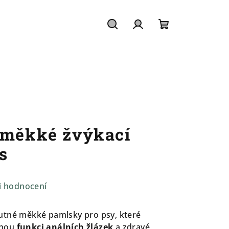
Hledat
Přihlášení
Nákupní
košík
 měkké žvýkací
s
i hodnocení
utné měkké pamlsky pro psy, které
vnou
funkci análních žlázek
a zdravé