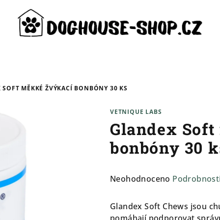
 SOFT MĚKKÉ ŽVÝKACÍ BONBÓNY 30 KS
VETNIQUE LABS
Glandex Soft
bonbóny 30 k
Průměrné
Neohodnoceno
Podrobnost
hodnocení
produktu
Glandex Soft Chews jsou ch
je
pomáhají podporovat sprá