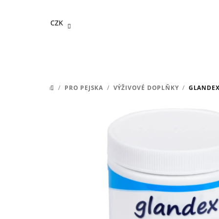
Přejít
na
CZK
obsah
/
PRO PEJSKA
/
VÝŽIVOVÉ DOPLŇKY
/
GLANDEX
DOMŮ