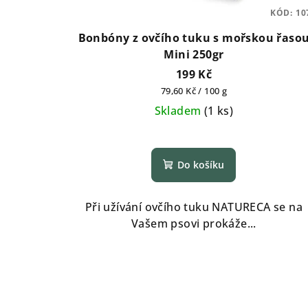
KÓD:
10
Bonbóny z ovčího tuku s mořskou řaso
Mini 250gr
199 Kč
Měrná
79,60 Kč / 100 g
cena:
Skladem
(
1 ks
)
Do košíku
Při užívání ovčího tuku NATURECA se na
Vašem psovi prokáže...