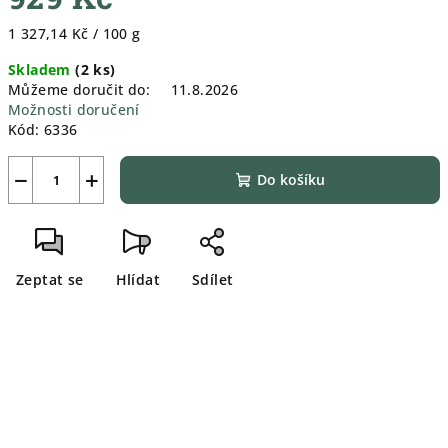
Měrná
1 327,14 Kč / 100 g
cena:
Skladem
(
2 ks
)
Můžeme doručit do:
11.8.2026
Možnosti doručení
Kód:
6336
−
+
Do košíku
Zeptat se
Hlídat
Sdílet