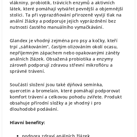
vlákniny, probiotik, trávicích enzymů a aktivních
látek, které pomáhají vytvářet pevnější a objemnější
stolici. Ta při vyprazdňování přirozeně vyvíjí tlak na
anální žlázky a podporuje jejich vyprázdnění bez
nutnosti častého manuálního vymačkávání.
Glandex je vhodný zejména pro psy a kočky, kteří
trpí „sáňkováním“, častým olizováním okolí ocasu,
nepříjemným zápachem nebo opakovanými záněty
análních žlázek. Obsažená probiotika a enzymy
zároveň podporují zdravou střevní mikroflóru a
správné trávení.
Součástí složení jsou také dýňová semínka,
quercetin a bromelain, které pomáhají podporovat
komfort trávení a celkovou pohodu zvířete. Produkt
obsahuje přírodní složky a je vhodný i pro
dlouhodobé podávání.
Hlavní benefity:
podpora zdraví análních žlázek