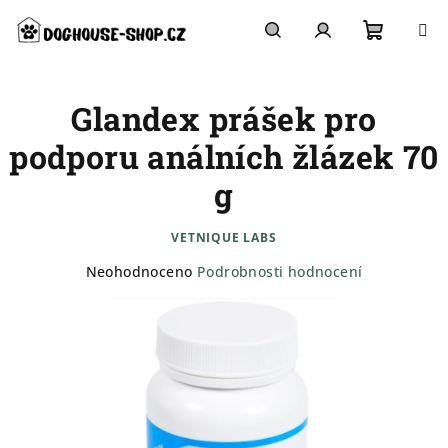
Přejít
na
obsah
Nákupn
Hledat
Přihlášení
Glandex prášek pro
košík
podporu análních žlázek 70
g
VETNIQUE LABS
Průměrné
Neohodnoceno
Podrobnosti hodnocení
hodnocení
produktu
je
0,0
z
5
hvězdiček.