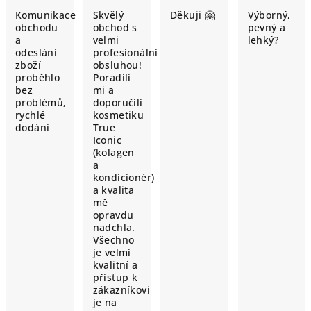
Komunikace
Skvělý
Děkuji 🤗
Výborný,
obchodu
obchod s
pevný a
a
velmi
lehký?
odeslání
profesionální
zboží
obsluhou!
proběhlo
Poradili
bez
mi a
problémů,
doporučili
rychlé
kosmetiku
dodání
True
Iconic
(kolagen
a
kondicionér)
a kvalita
mě
opravdu
nadchla.
Všechno
je velmi
kvalitní a
přístup k
zákazníkovi
je na