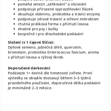
pomáhá omezit „sáňkování“ a olizování
podporuje přirozené vyprazdňování žlázek
obsahuje vlákninu, probiotika a trávicí enzymy
podporuje zdravé trávení a střevní mikrobiom
chutná prášková forma s příchutí lososa
vhodné pro psy i kočky
bezpečné i pro dlouhodobé podávání
Složení (v 1 čajové lžičce):
Dýňové semeno, jablečná dřeň, quercetin,
bromelain, probiotika Enterococcus faecium, aroma
s příchutí lososa a rýžový škrob.
Doporučené dávkování:
Podávejte 1× denně dle hmotnosti zvířete. První
výsledky se obvykle dostavují během 3–5 týdnů
pravidelného používání, doporučená délka podávání
je minimálně 2–3 měsíce.