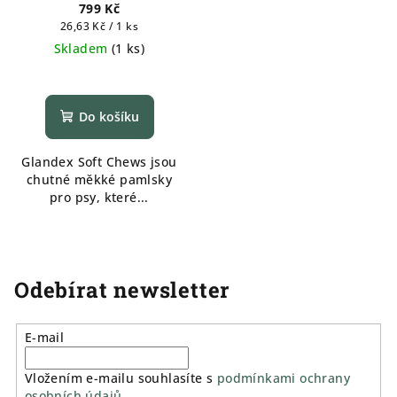
799 Kč
Měrná
26,63 Kč / 1 ks
cena:
Skladem
(
1 ks
)
Do košíku
Glandex Soft Chews jsou
chutné měkké pamlsky
pro psy, které...
Odebírat newsletter
E-mail
Vložením e-mailu souhlasíte s
podmínkami ochrany
osobních údajů