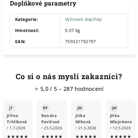
Doplňkové parametry
Kategorie
:
Výživové doplňky
Hmotnost
:
0.07 kg
EAN
:
759321792797
Co si o nás myslí zakazníci?
⭐ 5,0 / 5 – 287 hodnocení
JT
RP
JM
JM
Jiřina
Renáta
Jitka
Jitka
Trhlíková
Pavičová
Míková
Mlejnkova
• 1.7.2026
• 25.5.2026
• 21.5.2026
• 12.5.2026
★★★★★
★★★★★
★★★★★
★★★★★