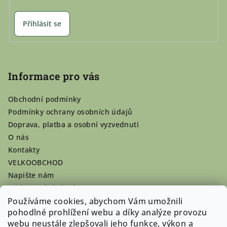
Přihlásit se
Informace pro vás
Obchodní podmínky
Podmínky ochrany osobních údajů
Doprava, platba a osobní vyzvednutí
O nás
Kontakty
VELKOOBCHOD
Napište nám
Hodnocení obchodu
Používáme cookies, abychom Vám umožnili
Registrace se vyplatí!
pohodlné prohlížení webu a díky analýze provozu
Pamlsky na míru
webu neustále zlepšovali jeho funkce, výkon a
Nepřevzaté dobírky