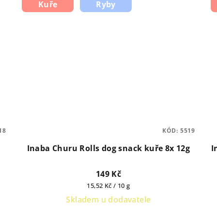
Kuře
Ryby
18
KÓD:
5519
Inaba Churu Rolls dog snack kuře 8x 12g
I
149 Kč
Měrná
15,52 Kč / 10 g
cena:
Skladem u dodavatele