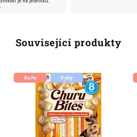
zníkovi je na jedničku.
…
Související produkty
Kuře
Ryby