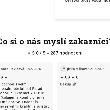
Čerstvá pitná voda musí
Co si o nás myslí zakazníci
⭐ 5,0 / 5 – 287 hodnocení
enáta Pavičová
• 25.5.2026
JM
Jitka Míková
• 21.5.2026
★★★
★★★★★
ý obchod s velmi
Děkuji 🤗
ionální obsluhou! Poradili
doporučili kosmetiku True
 (kolagen a kondicionér) a
ta mě opravdu nadchla.
o je velmi kvalitní a přístup