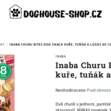
SKY
/
INABA CHURU BITES DOG SNACK KUŘE, TUŇÁK A LOSOS 8X 1
INABA
Inaba Churu 
kuře, tuňák a
Průměrné
Neohodnoceno
Podrobnost
hodnocení
produktu
Dvě chutě v jednom, pamlsk
je
skousnutí. Měkký navenek, 