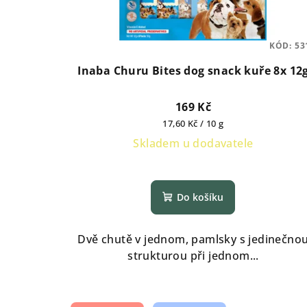
KÓD:
53
Inaba Churu Bites dog snack kuře 8x 12
169 Kč
Měrná
17,60 Kč / 10 g
cena:
Skladem u dodavatele
Do košíku
Dvě chutě v jednom, pamlsky s jedinečno
strukturou při jednom...