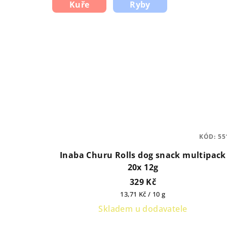
Kuře
Ryby
KÓD:
55
Inaba Churu Rolls dog snack multipack
20x 12g
329 Kč
Měrná
13,71 Kč / 10 g
cena:
Skladem u dodavatele