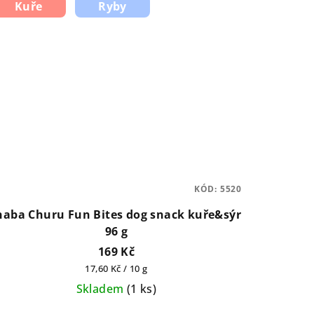
Kuře
Ryby
KÓD:
5520
naba Churu Fun Bites dog snack kuře&sýr
96 g
169 Kč
Měrná
17,60 Kč / 10 g
cena:
Skladem
(
1 ks
)