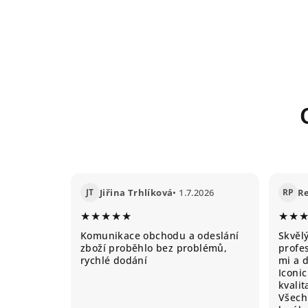
JT
Jiřina Trhlíková
• 1.7.2026
RP
R
★★★★★
★★
Komunikace obchodu a odeslání
Skvěl
zboží proběhlo bez problémů,
profes
rychlé dodání
mi a 
Iconic
kvali
Všechn