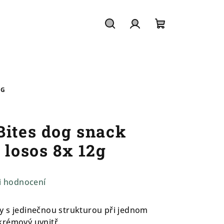
Hledat
Přihlášení
Nákupní
košík
2G
Bites dog snack
 losos 8x 12g
i hodnocení
y s jedinečnou strukturou při jednom
krémový uvnitř.