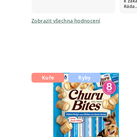
k záka
Ráda
Zobrazit všechna hodnocení
Kuře
Ryby