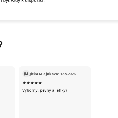
 být vždy k dispozici.
?
JM
Jitka Mlejnkova
• 12.5.2026
★★★★★
Výborný, pevný a lehký?