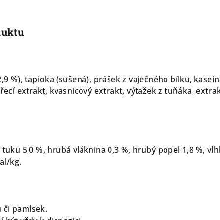
duktu
2,9 %), tapioka (sušená), prášek z vaječného bílku, kasein
uřecí extrakt, kvasnicový extrakt, výtažek z tuňáka, extra
 tuku 5,0 %, hrubá vláknina 0,3 %, hrubý popel 1,8 %, vl
al/kg.
 či pamlsek.