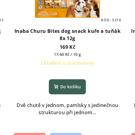
15
KÓD:
5316
g
Inaba Churu Bites dog snack kuře a tuňák
I
8x 12g
169 Kč
Měrná
17,60 Kč / 10 g
cena:
Skladem u dodavatele
Do košíku
u
Dvě chutě v jednom, pamlsky s jedinečnou
strukturou při jednom...