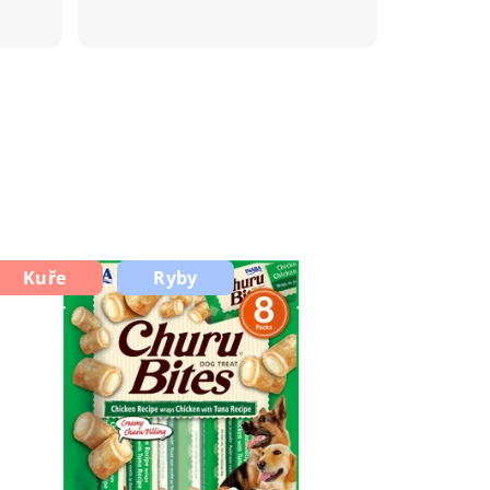
Kuře
Ryby