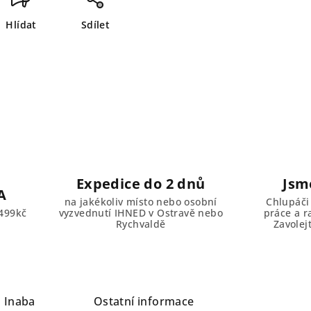
Hlídat
Sdílet
Expedice do 2 dnů
Jsm
A
na jakékoliv místo nebo osobní
Chlupáči
499kč
vyzvednutí IHNED v Ostravě nebo
práce a r
Rychvaldě
Zavolej
a
Inaba
Ostatní informace