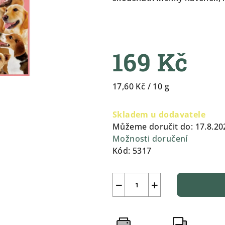
0,0
z
5
hvězdiček.
169 Kč
Měrná
17,60 Kč / 10 g
cena:
Skladem u dodavatele
Můžeme doručit do:
17.8.20
Možnosti doručení
Kód:
5317
−
+