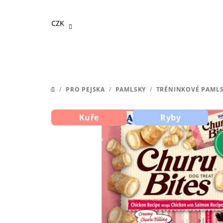
Přejít
na
CZK
obsah
/
PRO PEJSKA
/
PAMLSKY
/
TRÉNINKOVÉ PAML
DOMŮ
Kuře
Ryby