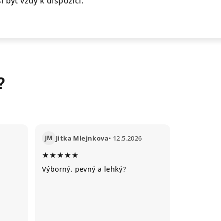
 být vždy k dispozici.
?
JM
Jitka Mlejnkova
• 12.5.2026
★★★★★
Výborný, pevný a lehký?