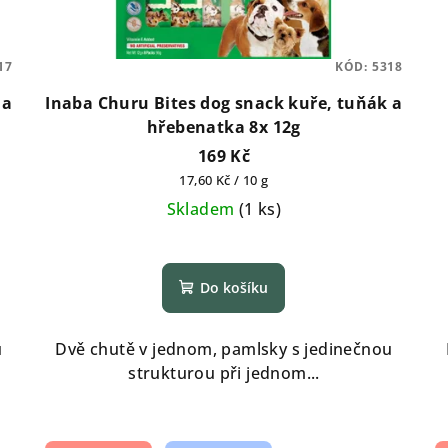
17
KÓD:
5318
 a
Inaba Churu Bites dog snack kuře, tuňák a
hřebenatka 8x 12g
169 Kč
Měrná
17,60 Kč / 10 g
cena:
Skladem
(
1 ks
)
Do košíku
u
Dvě chutě v jednom, pamlsky s jedinečnou
strukturou při jednom...