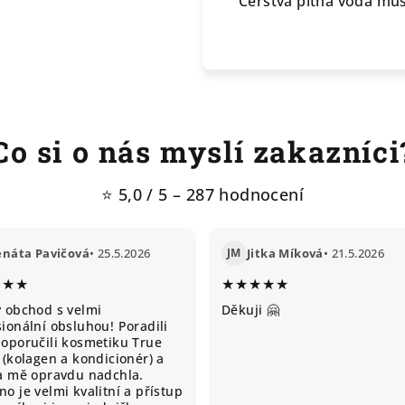
Čerstvá pitná voda musí
Co si o nás myslí zakazníci
⭐ 5,0 / 5 – 287 hodnocení
enáta Pavičová
• 25.5.2026
JM
Jitka Míková
• 21.5.2026
★★★
★★★★★
ý obchod s velmi
Děkuji 🤗
ionální obsluhou! Poradili
doporučili kosmetiku True
 (kolagen a kondicionér) a
ta mě opravdu nadchla.
o je velmi kvalitní a přístup