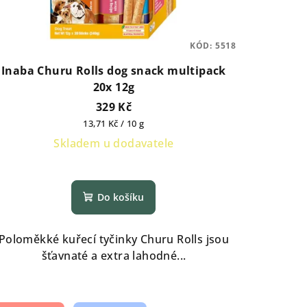
KÓD:
5518
Inaba Churu Rolls dog snack multipack
20x 12g
329 Kč
Měrná
13,71 Kč / 10 g
cena:
Skladem u dodavatele
Do košíku
Poloměkké kuřecí tyčinky Churu Rolls jsou
šťavnaté a extra lahodné...