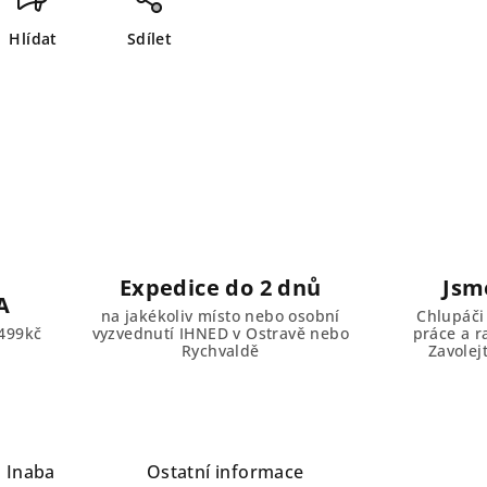
Hlídat
Sdílet
Expedice do 2 dnů
Jsm
A
na jakékoliv místo nebo osobní
Chlupáči
499kč
vyzvednutí IHNED v Ostravě nebo
práce a r
Rychvaldě
Zavolej
a
Inaba
Ostatní informace