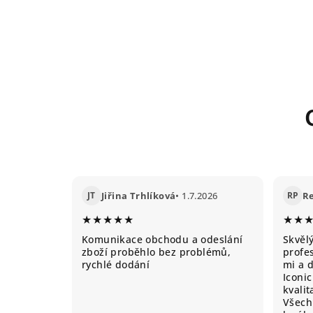
JT
Jiřina Trhlíková
• 1.7.2026
RP
R
★★★★★
★★
Komunikace obchodu a odeslání
Skvěl
zboží proběhlo bez problémů,
profes
rychlé dodání
mi a 
Iconic
kvali
Všechn