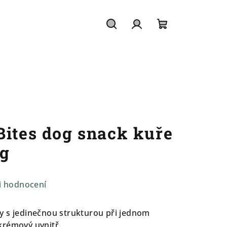
Hledat
Přihlášení
Nákupní
košík
Bites dog snack kuře
2g
i hodnocení
y s jedinečnou strukturou při jednom
krémový uvnitř.