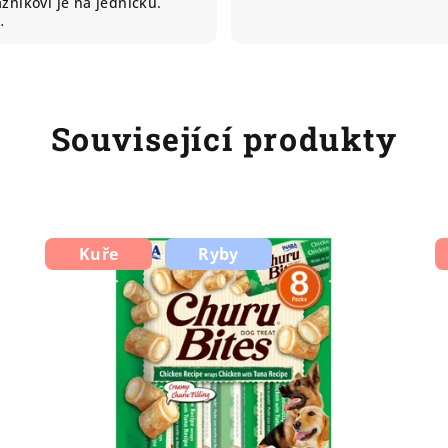
zníkovi je na jedničku.
…
Související produkty
Kuře
Ryby