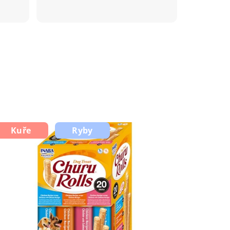
Kuře
Ryby