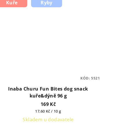
Kuře
Ryby
KÓD:
5521
Inaba Churu Fun Bites dog snack
kuře&dýně 96 g
169 Kč
Měrná
17,60 Kč / 10 g
cena:
Skladem u dodavatele