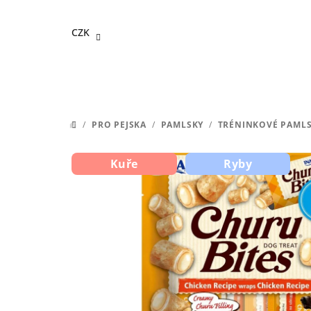
Přejít
na
CZK
obsah
/
PRO PEJSKA
/
PAMLSKY
/
TRÉNINKOVÉ PAML
DOMŮ
Kuře
Ryby