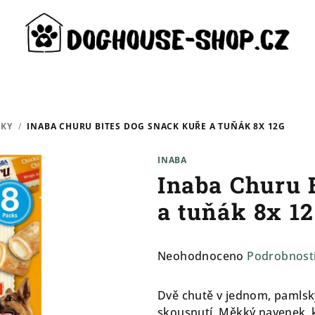
SKY
/
INABA CHURU BITES DOG SNACK KUŘE A TUŇÁK 8X 12G
INABA
Inaba Churu 
a tuňák 8x 1
Průměrné
Neohodnoceno
Podrobnost
hodnocení
produktu
Dvě chutě v jednom, pamlsk
je
skousnutí. Měkký navenek, 