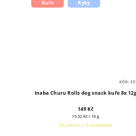
Kuře
Ryby
KÓD:
55
Inaba Churu Rolls dog snack kuře 8x 12
149 Kč
Měrná
15,52 Kč / 10 g
cena:
Skladem u dodavatele