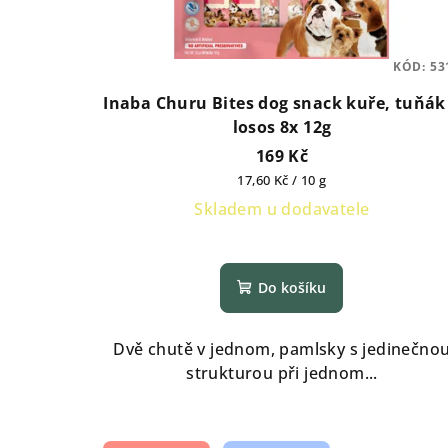
KÓD:
53
Inaba Churu Bites dog snack kuře, tuňák
losos 8x 12g
169 Kč
Měrná
17,60 Kč / 10 g
cena:
Skladem u dodavatele
Do košíku
Dvě chutě v jednom, pamlsky s jedinečno
strukturou při jednom...