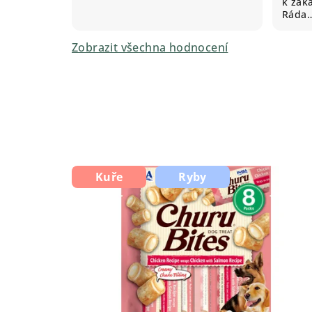
k záka
Ráda
Zobrazit všechna hodnocení
Kuře
Ryby