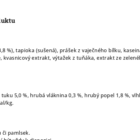
duktu
3,8 %), tapioka (sušená), prášek z vaječného bílku, kasein
, kvasnicový extrakt, výtažek z tuňáka, extrakt ze zelen
 tuku 5,0 %, hrubá vláknina 0,3 %, hrubý popel 1,8 %, vl
al/kg.
 či pamlsek.