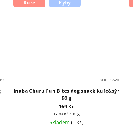
Kuře
Ryby
19
KÓD:
5520
g
Inaba Churu Fun Bites dog snack kuře&sýr
96 g
169 Kč
Měrná
17,60 Kč / 10 g
cena:
Skladem
(
1 ks
)