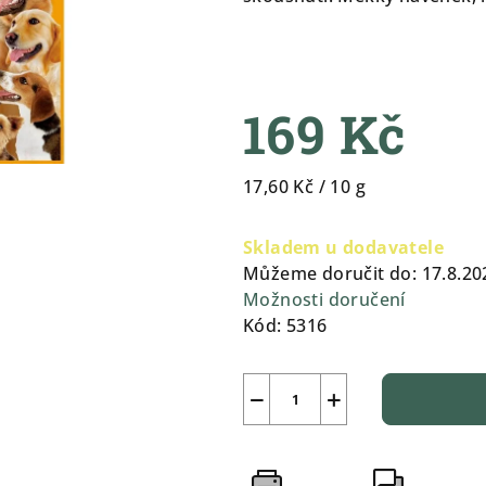
0,0
z
5
hvězdiček.
169 Kč
Měrná
17,60 Kč / 10 g
cena:
Skladem u dodavatele
Můžeme doručit do:
17.8.20
Možnosti doručení
Kód:
5316
−
+