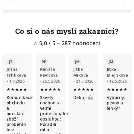
Co si o nás myslí zakazníci?
⭐ 5,0 / 5 – 287 hodnocení
JT
RP
JM
JM
Jiřina
Renáta
Jitka
Jitka
Trhlíková
Pavičová
Míková
Mlejnkova
• 1.7.2026
• 25.5.2026
• 21.5.2026
• 12.5.2026
★★★★★
★★★★★
★★★★★
★★★★★
Komunikace
Skvělý
Děkuji 🤗
Výborný,
obchodu
obchod s
pevný a
a
velmi
lehký?
odeslání
profesionální
zboží
obsluhou!
proběhlo
Poradili
bez
mi a