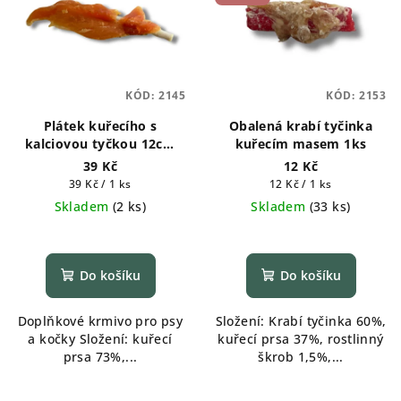
KÓD:
2145
KÓD:
2153
Plátek kuřecího s
Obalená krabí tyčinka
kalciovou tyčkou 12cm
kuřecím masem 1ks
1ks
39 Kč
12 Kč
Měrná
Měrná
39 Kč / 1 ks
12 Kč / 1 ks
cena:
cena:
Skladem
(
2 ks
)
Skladem
(
33 ks
)
Do košíku
Do košíku
Doplňkové krmivo pro psy
Složení: Krabí tyčinka 60%,
a kočky Složení: kuřecí
kuřecí prsa 37%, rostlinný
prsa 73%,...
škrob 1,5%,...