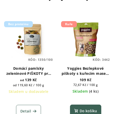
Bez proteinu
Kuře
KÓD:
1350/100
KÓD:
3442
Domácí pamlsky
Yoggies Bezlepkové
zeleninové PIŠKOTY pro
piškoty s kuřecím masem
psy
150g
139 Kč
109 Kč
od
Měrná
Měrná
72,67 Kč / 100 g
od 119,60 Kč / 100 g
cena:
cena:
Skladem
(
4 ks
)
Skladem u dodavatele
Průměrné
hodnocení
produktu
Do košíku
Detail