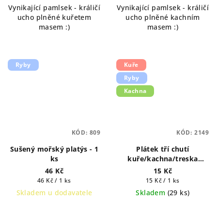
Vynikající pamlsek - králičí
Vynikající pamlsek - králičí
ucho plněné kuřetem
ucho plněné kachním
masem :)
masem :)
Ryby
Kuře
Ryby
Kachna
KÓD:
809
KÓD:
2149
Sušený mořský platýs - 1
Plátek tří chutí
ks
kuře/kachna/treska
měkké 1ks
46 Kč
15 Kč
Měrná
Měrná
46 Kč / 1 ks
15 Kč / 1 ks
cena:
cena:
Skladem u dodavatele
Skladem
(
29 ks
)
Průměrné