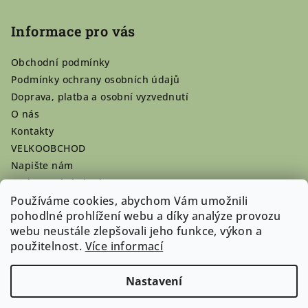
Informace pro vás
Obchodní podmínky
Podmínky ochrany osobních údajů
Doprava, platba a osobní vyzvednutí
O nás
Kontakty
VELKOOBCHOD
Napište nám
Hodnocení obchodu
Používáme cookies, abychom Vám umožnili
Registrace se vyplatí!
pohodlné prohlížení webu a díky analýze provozu
Pamlsky na míru
webu neustále zlepšovali jeho funkce, výkon a
Nepřevzaté dobírky
použitelnost.
Více informací
Nastavení
Copyright 2026
Doghouse-shop.cz
. Všechna práva