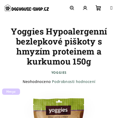
Přejít
na
obsah
Nákupn
Hledat
Přihlášení
Yoggies Hypoalergenní
košík
bezlepkové piškoty s
hmyzím proteinem a
kurkumou 150g
YOGGIES
Průměrné
Neohodnoceno
Podrobnosti hodnocení
hodnocení
Hmyz
produktu
je
0,0
z
5