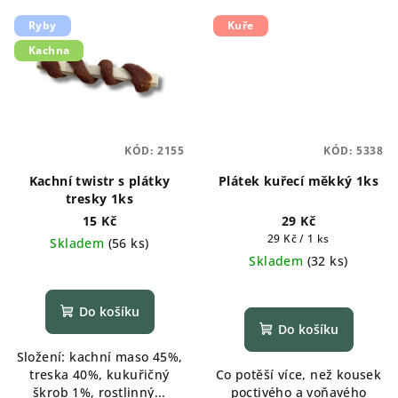
Ryby
Kuře
Kachna
KÓD:
2155
KÓD:
5338
Kachní twistr s plátky
Plátek kuřecí měkký 1ks
tresky 1ks
15 Kč
29 Kč
Měrná
29 Kč / 1 ks
Skladem
(
56 ks
)
cena:
Skladem
(
32 ks
)
Průměrné
hodnocení
produktu
Do košíku
je
Do košíku
5,0
Složení: kachní maso 45%,
z
treska 40%, kukuřičný
Co potěší více, než kousek
5
škrob 1%, rostlinný...
poctivého a voňavého
hvězdiček.