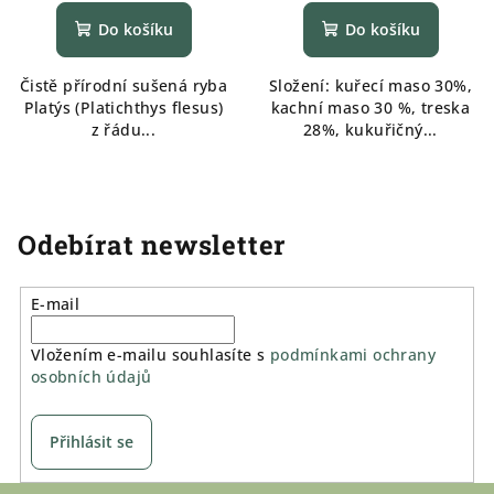
hodnocení
produktu
Do košíku
Do košíku
je
5,0
Čistě přírodní sušená ryba
Složení: kuřecí maso 30%,
z
Platýs (Platichthys flesus)
kachní maso 30 %, treska
5
z řádu...
28%, kukuřičný...
hvězdiček.
Odebírat newsletter
E-mail
Vložením e-mailu souhlasíte s
podmínkami ochrany
osobních údajů
Přihlásit se