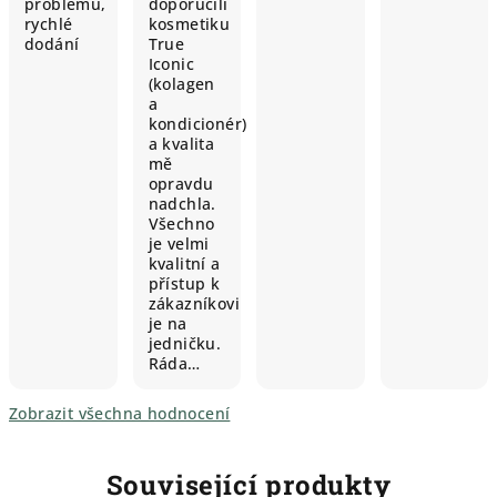
problémů,
doporučili
rychlé
kosmetiku
dodání
True
Iconic
(kolagen
a
kondicionér)
a kvalita
mě
opravdu
nadchla.
Všechno
je velmi
kvalitní a
přístup k
zákazníkovi
je na
jedničku.
Ráda…
Zobrazit všechna hodnocení
Související produkty