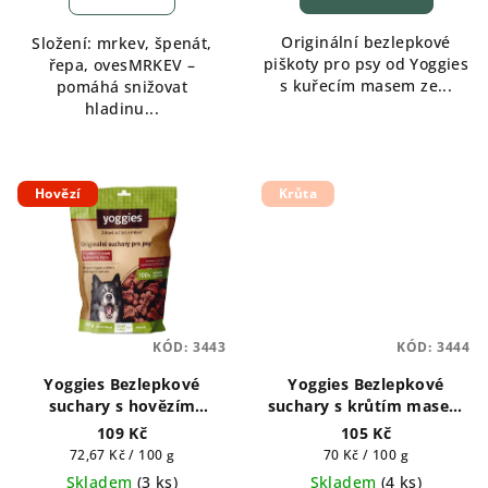
je
5,0
Originální bezlepkové
Složení: mrkev, špenát,
z
piškoty pro psy od Yoggies
řepa, ovesMRKEV –
5
s kuřecím masem ze...
pomáhá snižovat
hvězdiček.
hladinu...
Hovězí
Krůta
KÓD:
3443
KÓD:
3444
Yoggies Bezlepkové
Yoggies Bezlepkové
suchary s hovězím
suchary s krůtím masem
masem a červenou řepou
a lněným semínkem 150g
109 Kč
105 Kč
150g
Měrná
Měrná
72,67 Kč / 100 g
70 Kč / 100 g
cena:
cena:
Skladem
(
3 ks
)
Skladem
(
4 ks
)