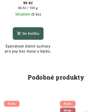
99 Kč
Měrná
66 Kč / 100 g
cena:
Skladem
(
5 ks
)
Do košíku
Špenátové dietní suchary
pro psy bez masa a lepku.
Podobné produkty
Kuře
Kuře
Krab