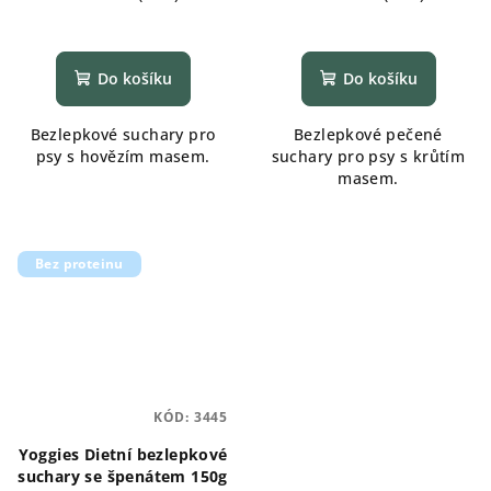
Průměrné
Průměrné
hodnocení
hodnocení
produktu
produktu
Do košíku
Do košíku
je
je
5,0
5,0
Bezlepkové suchary pro
Bezlepkové pečené
z
z
psy s hovězím masem.
suchary pro psy s krůtím
5
5
masem.
hvězdiček.
hvězdiček.
Bez proteinu
KÓD:
3445
Yoggies Dietní bezlepkové
suchary se špenátem 150g