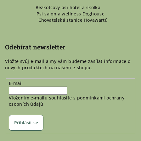
Z
Bezkotcový psí hotel a školka
á
Psí salon a wellness Doghouse
p
Chovatelská stanice Hovawartů
a
t
í
Odebírat newsletter
Vložte svůj e-mail a my vám budeme zasílat informace o
nových produktech na našem e-shopu.
E-mail
Vložením e-mailu souhlasíte s
podmínkami ochrany
osobních údajů
Přihlásit se