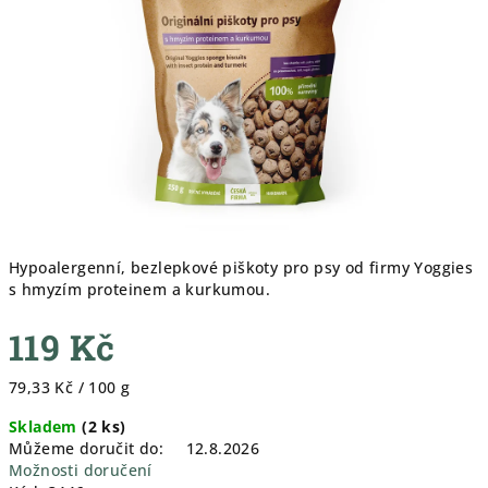
hvězdiček.
Hypoalergenní, bezlepkové piškoty pro psy od firmy Yoggies
s hmyzím proteinem a kurkumou.
119 Kč
Měrná
79,33 Kč / 100 g
cena:
Skladem
(
2 ks
)
Můžeme doručit do:
12.8.2026
Možnosti doručení