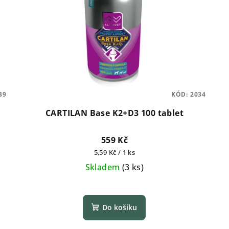
39
KÓD:
2034
CARTILAN Base K2+D3 100 tablet
559 Kč
Měrná
5,59 Kč / 1 ks
cena:
Skladem
(
3 ks
)
Průměrné
hodnocení
Do košíku
produktu
je