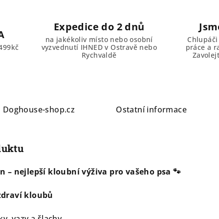
Expedice do 2 dnů
Jsm
A
na jakékoliv místo nebo osobní
Chlupáči
499kč
vyzvednutí IHNED v Ostravě nebo
práce a r
Rychvaldě
Zavolej
a
Doghouse-shop.cz
Ostatní informace
duktu
 – nejlepší kloubní výživa pro vašeho psa 🐾
zdraví kloubů
y, vazy a šlachy.