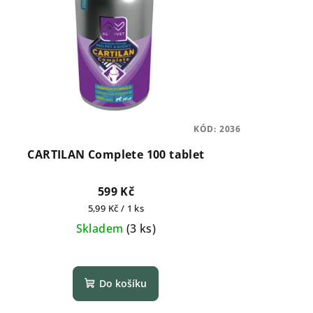
KÓD:
2036
CARTILAN Complete 100 tablet
599 Kč
Měrná
5,99 Kč / 1 ks
cena:
Skladem
(
3 ks
)
Do košíku