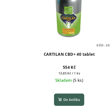
KÓD:
20
CARTILAN CBD+ 40 tablet
554 Kč
Měrná
13,85 Kč / 1 ks
cena:
Skladem
(
5 ks
)
Do košíku