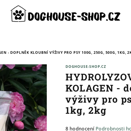
 - DOPLNĚK KLOUBNÍ VÝŽIVY PRO PSY 100G, 250G, 500G, 1KG, 2
DOGHOUSE-SHOP.CZ
HYDROLYZO
KOLAGEN - d
výživy pro ps
1kg, 2kg
Průměrné
8 hodnocení
Podrobnosti h