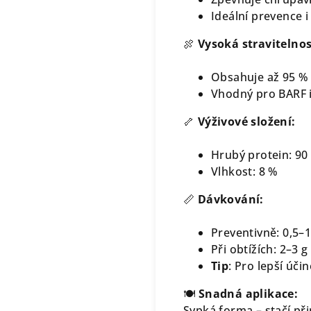
Ideální prevence i
🍖
Vysoká stravitelnos
Obsahuje až 95 %
Vhodný pro BARF i
🦴
Výživové složení:
Hrubý protein: 90
Vlhkost: 8 %
📏
Dávkování:
Preventivně: 0,5–1
Při obtížích: 2–3 g
Tip
: Pro lepší úč
🍽️
Snadná aplikace:
Sypká forma – stačí př