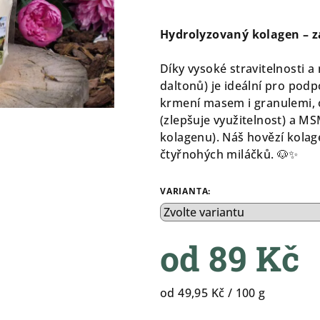
hodnocení
produktu
Hydrolyzovaný kolagen – z
je
5,0
Díky vysoké stravitelnosti 
z
daltonů) je ideální pro podp
5
krmení masem i granulemi, 
hvězdiček.
(zlepšuje využitelnost) a M
kolagenu). Náš hovězí kola
čtyřnohých miláčků. 🐶✨
VARIANTA:
od
89 Kč
Měrná
od 49,95 Kč / 100 g
cena: