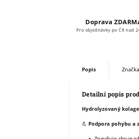
Doprava ZDARM
Pro objednávky po ČR nad 2
Popis
Značk
Detailní popis pro
Hydrolyzovaný kolagen
💪
Podpora pohybu a 
Zpevňuje chrupavk