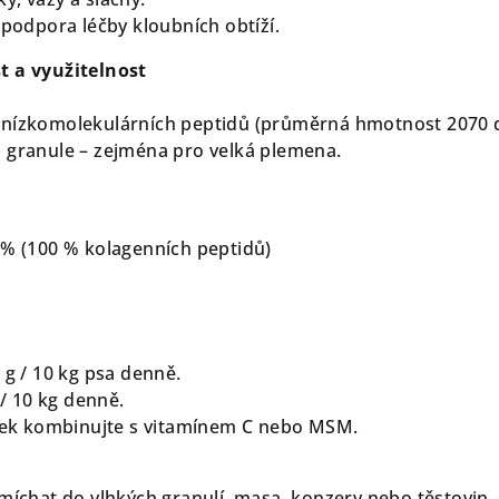
 podpora léčby kloubních obtíží.
t a využitelnost
 nízkomolekulárních peptidů (průměrná hmotnost 2070 d
 granule – zejména pro velká plemena.
 % (100 % kolagenních peptidů)
 g / 10 kg psa denně.
 / 10 kg denně.
inek kombinujte s vitamínem C nebo MSM.
imíchat do vlhkých granulí, masa, konzerv nebo těstovin.