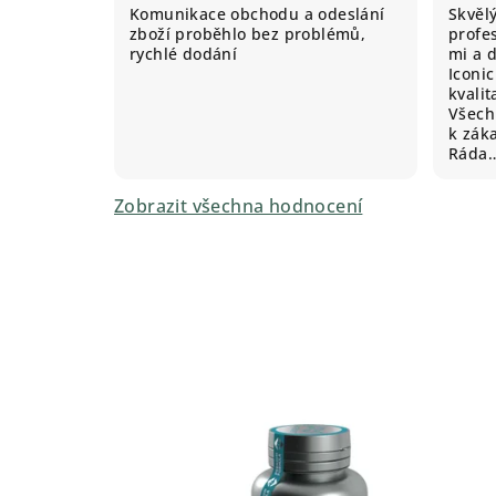
Komunikace obchodu a odeslání
Skvěl
zboží proběhlo bez problémů,
profes
rychlé dodání
mi a 
Iconic
kvali
Všechn
k záka
Ráda
Zobrazit všechna hodnocení