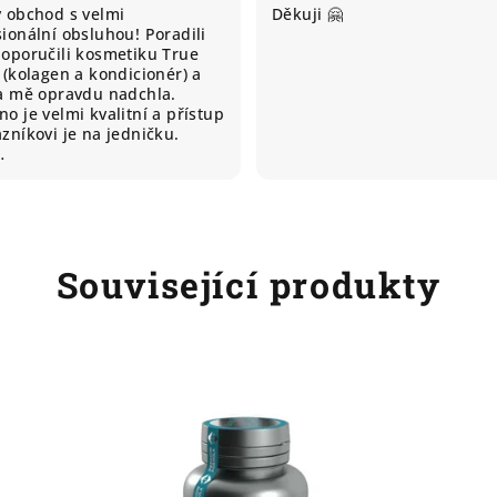
ý obchod s velmi
Děkuji 🤗
ionální obsluhou! Poradili
doporučili kosmetiku True
 (kolagen a kondicionér) a
ta mě opravdu nadchla.
o je velmi kvalitní a přístup
zníkovi je na jedničku.
…
Související produkty