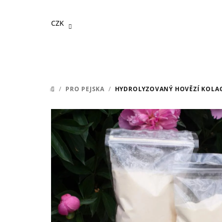
Přejít
na
CZK
obsah
/
PRO PEJSKA
/
HYDROLYZOVANÝ HOVĚZÍ KOLAGEN
DOMŮ