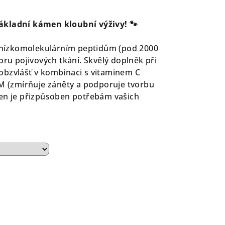
ákladní kámen kloubní výživy! 🐾
a nízkomolekulárním peptidům (pod 2000
oru pojivových tkání. Skvělý doplněk při
obzvlášť v kombinaci s vitaminem C
SM (zmírňuje záněty a podporuje tvorbu
gen je přizpůsoben potřebám vašich