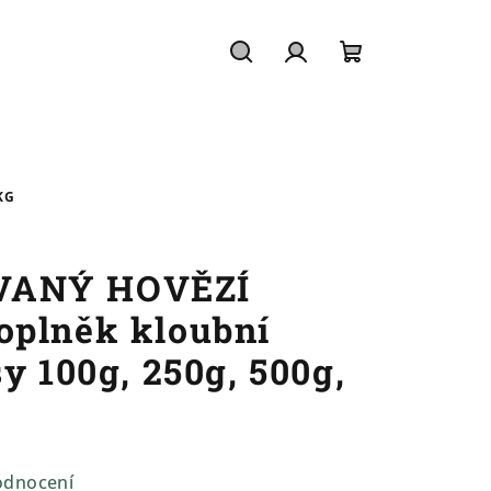
Hledat
Přihlášení
Nákupní
košík
KG
VANÝ HOVĚZÍ
oplněk kloubní
y 100g, 250g, 500g,
odnocení