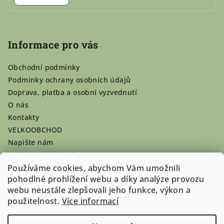
Informace pro vás
Obchodní podmínky
Podmínky ochrany osobních údajů
Doprava, platba a osobní vyzvednutí
O nás
Kontakty
VELKOOBCHOD
Napište nám
Hodnocení obchodu
Používáme cookies, abychom Vám umožnili
Registrace se vyplatí!
pohodlné prohlížení webu a díky analýze provozu
Pamlsky na míru
webu neustále zlepšovali jeho funkce, výkon a
Nepřevzaté dobírky
použitelnost.
Více informací