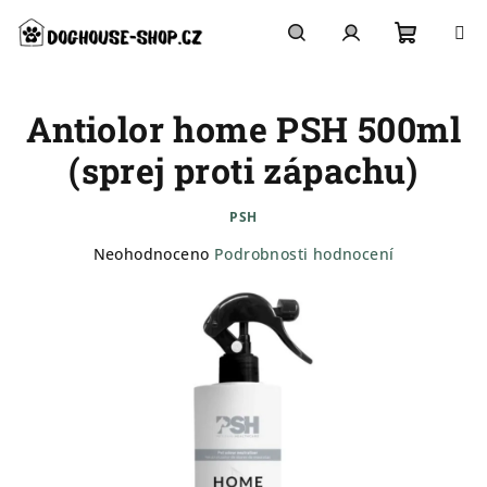
Přejít
na
obsah
Nákupn
Hledat
Přihlášení
Antiolor home PSH 500ml
košík
(sprej proti zápachu)
PSH
Průměrné
Neohodnoceno
Podrobnosti hodnocení
hodnocení
produktu
je
0,0
z
5
hvězdiček.