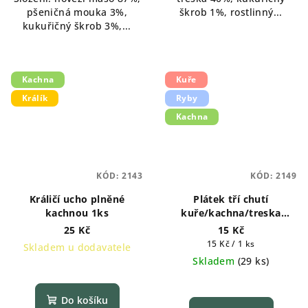
5
pšeničná mouka 3%,
škrob 1%, rostlinný...
hvězdiček.
kukuřičný škrob 3%,...
Kachna
Kuře
Králík
Ryby
Kachna
KÓD:
2143
KÓD:
2149
Králičí ucho plněné
Plátek tří chutí
kachnou 1ks
kuře/kachna/treska
měkké 1ks
25 Kč
15 Kč
Měrná
15 Kč / 1 ks
Skladem u dodavatele
cena:
Skladem
(
29 ks
)
Do košíku