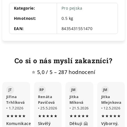
Kategorie
:
Pro pejska
Hmotnost
:
0.5 kg
EAN
:
8435431551470
Co si o nás myslí zakazníci?
⭐ 5,0 / 5 – 287 hodnocení
JT
RP
JM
JM
Jiřina
Renáta
Jitka
Jitka
Trhlíková
Pavičová
Míková
Mlejnkova
• 1.7.2026
• 25.5.2026
• 21.5.2026
• 12.5.2026
★★★★★
★★★★★
★★★★★
★★★★★
Komunikace
Skvělý
Děkuji 🤗
Výborný,