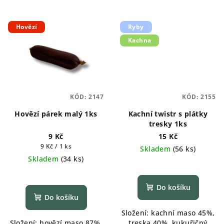
Hovězí
Ryby
Kachna
KÓD:
2147
KÓD:
2155
Hovězí párek malý 1ks
Kachní twistr s plátky
tresky 1ks
9 Kč
15 Kč
Měrná
9 Kč / 1 ks
Skladem
(
56 ks
)
cena:
Skladem
(
34 ks
)
Průměrné
hodnocení
produktu
Do košíku
je
Do košíku
5,0
Složení: kachní maso 45%,
z
Složení: hovězí maso 87%,
treska 40%, kukuřičný