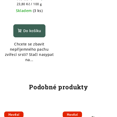
Měrná
23,80 Kč / 100 g
cena:
Skladem
(
3 ks
)
Do košíku
Chcete se zbavit
nepříjemného pachu
zvířecí srsti? Stačí nasypat
na...
Podobné produkty
Hovězí
Hovězí