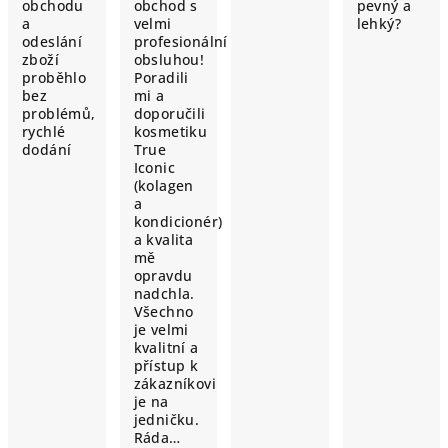
obchodu
obchod s
pevný a
a
velmi
lehký?
odeslání
profesionální
zboží
obsluhou!
proběhlo
Poradili
bez
mi a
problémů,
doporučili
rychlé
kosmetiku
dodání
True
Iconic
(kolagen
a
kondicionér)
a kvalita
mě
opravdu
nadchla.
Všechno
je velmi
kvalitní a
přístup k
zákazníkovi
je na
jedničku.
Ráda…