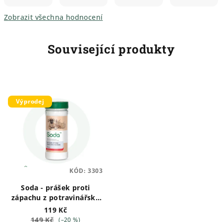
Zobrazit všechna hodnocení
Související produkty
Výprodej
KÓD:
3303
Soda - prášek proti
zápachu z potravinářské
sody EXP.:31.1.2026
119 Kč
149 Kč
(–20 %)