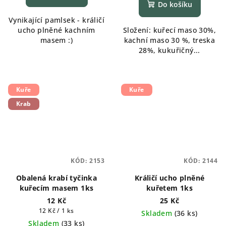
Do košíku
Vynikající pamlsek - králičí
ucho plněné kachním
Složení: kuřecí maso 30%,
masem :)
kachní maso 30 %, treska
28%, kukuřičný...
Kuře
Kuře
Krab
KÓD:
2153
KÓD:
2144
Obalená krabí tyčinka
Králičí ucho plněné
kuřecím masem 1ks
kuřetem 1ks
12 Kč
25 Kč
Měrná
12 Kč / 1 ks
Skladem
(
36 ks
)
cena:
Skladem
(
33 ks
)