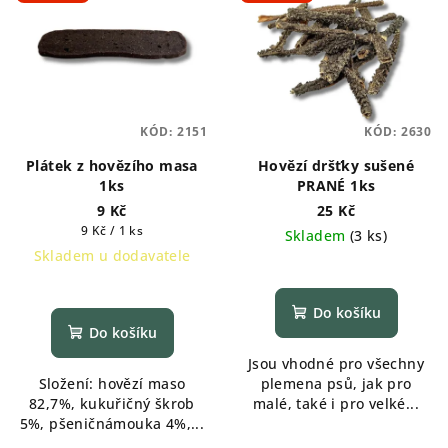
KÓD:
2151
KÓD:
2630
Plátek z hovězího masa
Hovězí dršťky sušené
1ks
PRANÉ 1ks
9 Kč
25 Kč
Měrná
9 Kč / 1 ks
Skladem
(
3 ks
)
cena:
Skladem u dodavatele
Do košíku
Do košíku
Jsou vhodné pro všechny
Složení: hovězí maso
plemena psů, jak pro
82,7%, kukuřičný škrob
malé, také i pro velké...
5%, pšeničnámouka 4%,...