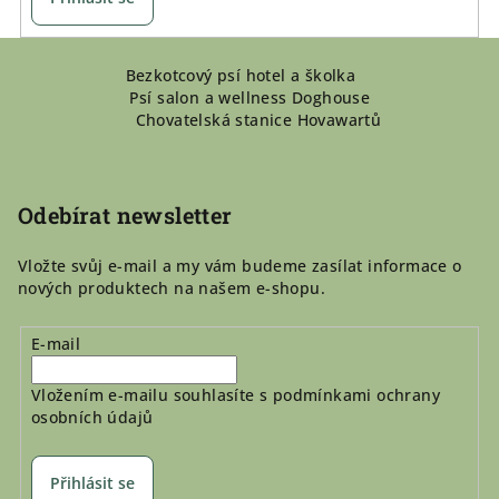
Z
Bezkotcový psí hotel a školka
á
Psí salon a wellness Doghouse
p
Chovatelská stanice Hovawartů
a
t
í
Odebírat newsletter
Vložte svůj e-mail a my vám budeme zasílat informace o
nových produktech na našem e-shopu.
E-mail
Vložením e-mailu souhlasíte s
podmínkami ochrany
osobních údajů
Přihlásit se