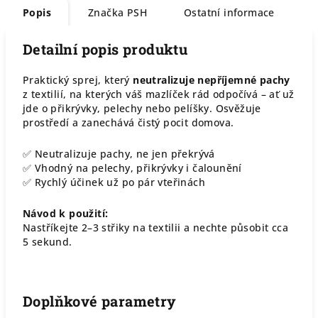
Popis
Značka
PSH
Ostatní informace
Detailní popis produktu
Praktický sprej, který
neutralizuje nepříjemné pachy
z textilií, na kterých váš mazlíček rád odpočívá – ať už
jde o přikrývky, pelechy nebo pelíšky. Osvěžuje
prostředí a zanechává čistý pocit domova.
✅ Neutralizuje pachy, ne jen překrývá
✅ Vhodný na pelechy, přikrývky i čalounění
✅ Rychlý účinek už po pár vteřinách
Návod k použití:
Nastříkejte 2–3 střiky na textilii a nechte působit cca
5 sekund.
Doplňkové parametry