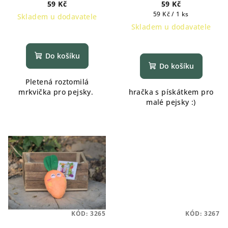
59 Kč
59 Kč
Měrná
59 Kč / 1 ks
Skladem u dodavatele
cena:
Skladem u dodavatele
Do košíku
Do košíku
Pletená roztomilá
mrkvička pro pejsky.
hračka s pískátkem pro
malé pejsky :)
KÓD:
3265
KÓD:
3267