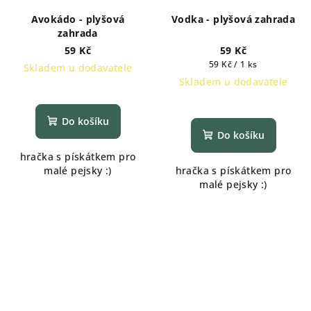
Avokádo - plyšová
Vodka - plyšová zahrada
zahrada
59 Kč
59 Kč
Měrná
59 Kč / 1 ks
Skladem u dodavatele
cena:
Skladem u dodavatele
Do košíku
Do košíku
hračka s pískátkem pro
malé pejsky :)
hračka s pískátkem pro
malé pejsky :)