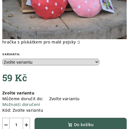
hračka s pískátkem pro malé pejsky :)
VARIANTA:
59 Kč
Měrná
Zvolte variantu
cena:
Můžeme doručit do:
Zvolte variantu
Možnosti doručení
Kód:
Zvolte variantu
−
+
Do košíku