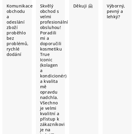
Komunikace
Skvělý
Děkuji 🤗
Výborný,
obchodu
obchod s
pevný a
a
velmi
lehký?
odeslání
profesionální
zboží
obsluhou!
proběhlo
Poradili
bez
mi a
problémů,
doporučili
rychlé
kosmetiku
dodání
True
Iconic
(kolagen
a
kondicionér)
a kvalita
mě
opravdu
nadchla.
Všechno
je velmi
kvalitní a
přístup k
zákazníkovi
je na