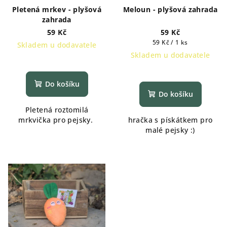
Pletená mrkev - plyšová
Meloun - plyšová zahrada
zahrada
59 Kč
59 Kč
Měrná
59 Kč / 1 ks
Skladem u dodavatele
cena:
Skladem u dodavatele
Do košíku
Do košíku
Pletená roztomilá
mrkvička pro pejsky.
hračka s pískátkem pro
malé pejsky :)