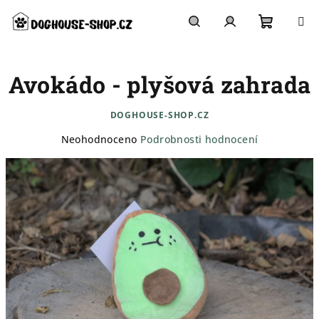
Přejít
na
obsah
Nákupn
Hledat
Přihlášení
Avokádo - plyšová zahrada
košík
DOGHOUSE-SHOP.CZ
Průměrné
Neohodnoceno
Podrobnosti hodnocení
hodnocení
produktu
je
0,0
z
5
hvězdiček.