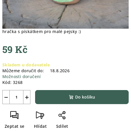
hračka s pískátkem pro malé pejsky :)
59 Kč
Měrná
Skladem u dodavatele
cena:
Můžeme doručit do:
18.8.2026
Možnosti doručení
Kód:
3268
−
+
Do košíku
Zeptat se
Hlídat
Sdílet