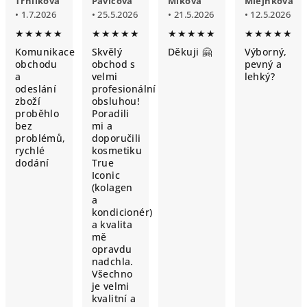
Trhlíková
Pavičová
Míková
Mlejnkova
• 1.7.2026
• 25.5.2026
• 21.5.2026
• 12.5.2026
★★★★★
★★★★★
★★★★★
★★★★★
Komunikace
Skvělý
Děkuji 🤗
Výborný,
obchodu
obchod s
pevný a
a
velmi
lehký?
odeslání
profesionální
zboží
obsluhou!
proběhlo
Poradili
bez
mi a
problémů,
doporučili
rychlé
kosmetiku
dodání
True
Iconic
(kolagen
a
kondicionér)
a kvalita
mě
opravdu
nadchla.
Všechno
je velmi
kvalitní a