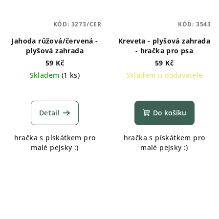
KÓD:
3273/CER
KÓD:
3543
Jahoda růžová/červená -
Kreveta - plyšová zahrada
plyšová zahrada
- hračka pro psa
59 Kč
59 Kč
Skladem
(
1 ks
)
Skladem u dodavatele
Průměrné
hodnocení
produktu
Detail
Do košíku
je
5,0
hračka s pískátkem pro
hračka s pískátkem pro
z
malé pejsky :)
malé pejsky :)
5
hvězdiček.