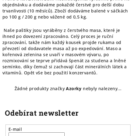
objednávku a dodáváme pokaždé čerstvé pro delší dobu
trvanlivosti (10 měsíců). Zboží dodáváme balené v sáčkách
po 100 g / 200 g nebo vážené od 0,5 kg.
Naše paštiky jsou vyráběny z čerstvého masa, které je
ihned po dovezení zpracováno. Celý proces je ruční
zpracování, takže nám každý kousek projde rukama od
převzetí od dodavatele masa až po expedování. Maso a
kořenová zelenina se uvaří v masovém vývaru, po
rozmixování se teprve přidává špenát za studena a lněné
semínko, díky čemuž si zachovají část minerálních látek a
vitamínů. Opět vše bez použití konzervantů.
Žádné produkty značky
Azorky
nebyly nalezeny...
Odebírat newsletter
E-mail