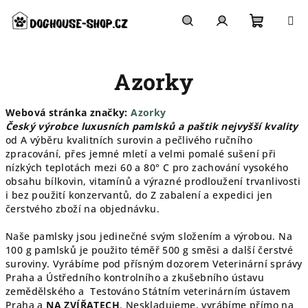
Přejít
na
obsah
Nákupn
Hledat
Přihlášení
Azorky
košík
Webová stránka značky:
Azorky
Český výrobce luxusních pamlsků a paštik nejvyšší kvality
od A výběru kvalitních surovin a pečlivého ručního
zpracování, přes jemné mletí a velmi pomalé sušení při
nízkých teplotách mezi 60 a 80° C pro zachování vysokého
obsahu bílkovin, vitamínů a výrazné prodloužení trvanlivosti
i bez použití konzervantů, do Z zabalení a expedici jen
čerstvého zboží na objednávku.
Naše pamlsky jsou jedinečné svým složením a výrobou. Na
100 g pamlsků je použito téměř 500 g směsi a další čerstvé
suroviny. Vyrábíme pod přísným dozorem Veterinární správy
Praha a Ústředního kontrolního a zkušebního ústavu
zemědělského a Testováno Státním veterinárním ústavem
Praha a
NA ZVÍŘATECH
. Neskladujeme, vyrábíme přímo na