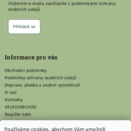
Vložením e-mailu souhlasíte s
podmínkami ochrany
osobních údajů
Přihlásit se
Informace pro vás
Obchodní podmínky
Podmínky ochrany osobních údajů
Doprava, platba a osobní vyzvednutí
O nás
Kontakty
VELKOOBCHOD
Napište nám
Hodnocení obchodu
Registrace se vyplatí!
Používáme cookies, abychom Vám umožnili