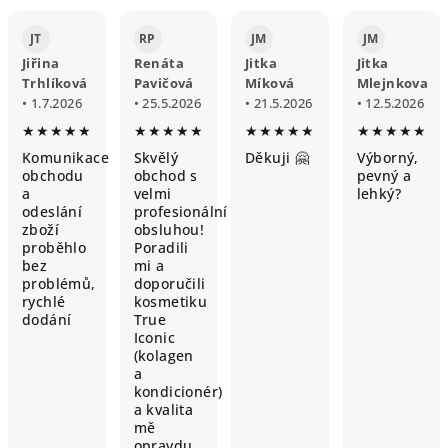
JT
RP
JM
JM
Jiřina
Renáta
Jitka
Jitka
Trhlíková
Pavičová
Míková
Mlejnkova
• 1.7.2026
• 25.5.2026
• 21.5.2026
• 12.5.2026
★★★★★
★★★★★
★★★★★
★★★★★
Komunikace
Skvělý
Děkuji 🤗
Výborný,
obchodu
obchod s
pevný a
a
velmi
lehký?
odeslání
profesionální
zboží
obsluhou!
proběhlo
Poradili
bez
mi a
problémů,
doporučili
rychlé
kosmetiku
dodání
True
Iconic
(kolagen
a
kondicionér)
a kvalita
mě
opravdu