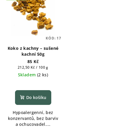
KÓD:
17
Koko z kachny – sušené
kachní 50g
85 Kč
Měrná
212,50 Kč / 100 g
cena:
Skladem
(
2 ks
)
Do košíku
Hypoalergenní, bez
konzervantů, bez barviv
a ochucovadel....