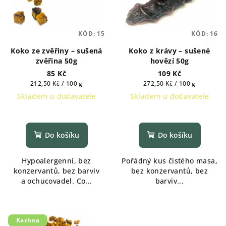
KÓD:
15
KÓD:
16
Koko ze zvěřiny – sušená
Koko z krávy – sušené
zvěřina 50g
hovězí 50g
85 Kč
109 Kč
Měrná
Měrná
212,50 Kč / 100 g
272,50 Kč / 100 g
cena:
cena:
Skladem u dodavatele
Skladem u dodavatele
Do košíku
Do košíku
Hypoalergenní, bez
Pořádný kus čistého masa,
konzervantů, bez barviv
bez konzervantů, bez
a ochucovadel. Co...
barviv...
Kachna