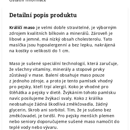
Detailní popis produktu
Králičí maso
je velmi dobře stravitelné, je výborným
zdrojem kvalitních bílkovin a minerálů. Zároveň je
libové a jemné, má nízký obsah cholesterolu. Tato
masíčka jsou hypoalergenní a bez lepku, nakrájená
na kostky o velikosti do 1 cm.
Maso je sušené speciální technologií, která zaručuje,
že všechny vitamíny, minerály a stopové prvky
zůstávají v mase. Balení obsahuje maso pouze
z jednoho zdroje, a proto je tento pamlsek vhodný
pro pejsky, kteří trpí alergií. Koko je vhodné pro
štěňátka a pejsky v dietě. Žvýkáním tohoto pamlsku
navíc posilujeme žvýkací svaly. Koko z králíka
neobsahuje žádná škodlivá změkčovadla, žádný
glycerin, škrob ani sorbitol. Tím, že je sušeno bez
změkčovadel, je tvrdší. Pro pejsky menších plemen
nebo seniory doporučujeme sušené maso namočit do
teplé vody nebo vývaru.