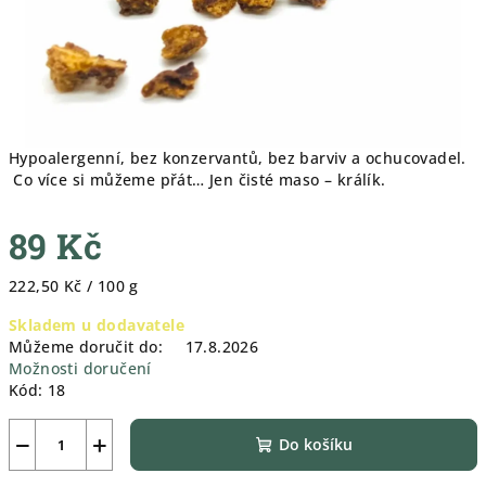
Hypoalergenní, bez konzervantů, bez barviv a ochucovadel.
Co více si můžeme přát… Jen čisté maso – králík.
89 Kč
Měrná
222,50 Kč / 100 g
cena:
Skladem u dodavatele
Můžeme doručit do:
17.8.2026
Možnosti doručení
Kód:
18
−
+
Do košíku