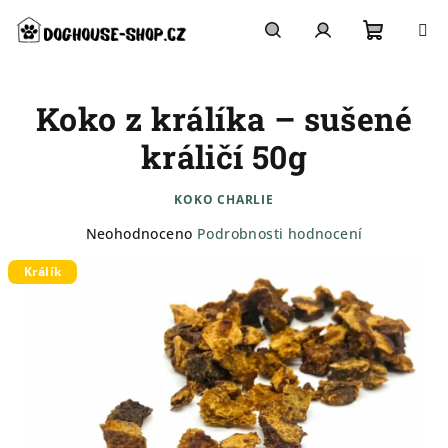
Přejít
na
obsah
Nákupn
Hledat
Přihlášení
Koko z králíka – sušené
košík
králičí 50g
KOKO CHARLIE
Průměrné
Neohodnoceno
Podrobnosti hodnocení
hodnocení
Králík
produktu
je
0,0
z
5
hvězdiček.