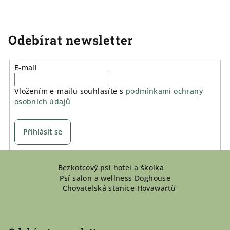
Odebírat newsletter
E-mail
Vložením e-mailu souhlasíte s
podmínkami ochrany
osobních údajů
Přihlásit se
Z
Bezkotcový psí hotel a školka
á
Psí salon a wellness Doghouse
p
Chovatelská stanice Hovawartů
a
t
í