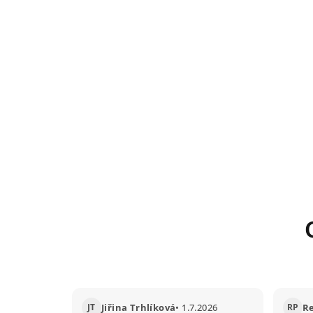
JT
Jiřina Trhlíková
• 1.7.2026
RP
R