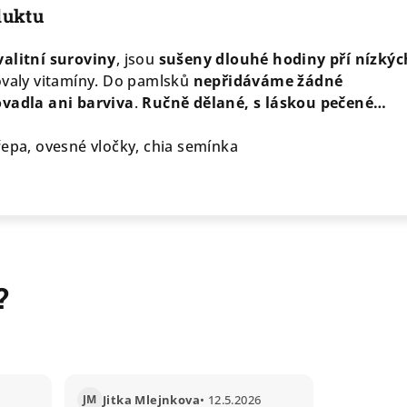
duktu
alitní suroviny
, jsou
sušeny dlouhé hodiny pří nízkýc
hovaly vitamíny. Do pamlsků
nepřidáváme žádné
ovadla ani barviva
.
Ručně dělané, s láskou pečené…
řepa, ovesné vločky, chia semínka
?
JM
Jitka Mlejnkova
• 12.5.2026