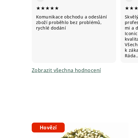
★★★★★
★★
Komunikace obchodu a odeslání
Skvěl
zboží proběhlo bez problémů,
profes
rychlé dodání
mi a 
Iconic
kvali
Všechn
k záka
Ráda
Zobrazit všechna hodnocení
Hovězí