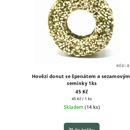
KÓD:
8
Hovězí donut se špenátem a sezamovým
semínky 1ks
45 Kč
Měrná
45 Kč / 1 ks
cena:
Skladem
(
14 ks
)
Průměrné
hodnocení
Do košíku