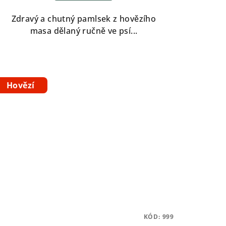
je
5,0
Zdravý a chutný pamlsek z hovězího
z
masa dělaný ručně ve psí...
5
hvězdiček.
Hovězí
KÓD:
999