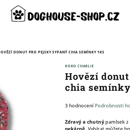
HOVĚZÍ DONUT PRO PEJSKY SYPANÝ CHIA SEMÍNKY 1KS
KOKO CHARLIE
Hovězí donut
chia semínky
Průměrné
3 hodnocení
Podrobnosti h
hodnocení
produktu
Zdravý a chutný
pamlsek z
je
pekárně.
Vybírat můžete hne