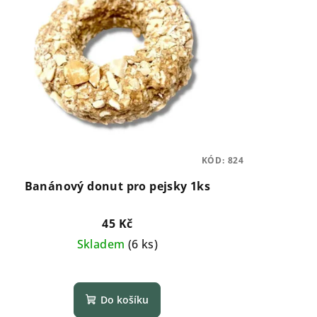
KÓD:
824
Banánový donut pro pejsky 1ks
45 Kč
Skladem
(
6 ks
)
Průměrné
hodnocení
Do košíku
produktu