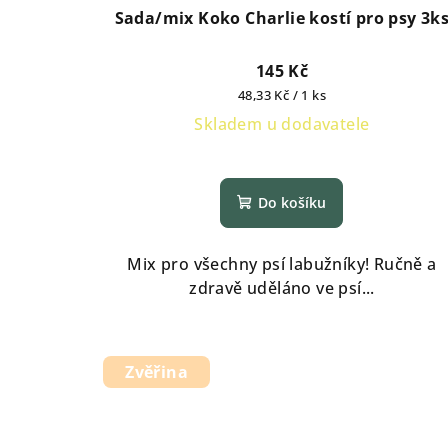
Sada/mix Koko Charlie kostí pro psy 3k
145 Kč
Měrná
48,33 Kč / 1 ks
cena:
Skladem u dodavatele
Do košíku
Mix pro všechny psí labužníky! Ručně a
zdravě uděláno ve psí...
Zvěřina