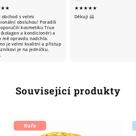
★★★
★★★★★
ý obchod s velmi
Děkuji 🤗
ionální obsluhou! Poradili
doporučili kosmetiku True
 (kolagen a kondicionér) a
ta mě opravdu nadchla.
o je velmi kvalitní a přístup
zníkovi je na jedničku.
…
Související produkty
Kuře