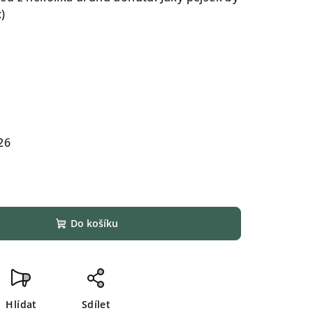
)
26
Do košíku
Hlídat
Sdílet