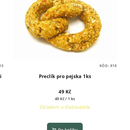
15
KÓD:
818
i
Preclík pro pejska 1ks
49 Kč
Měrná
49 Kč / 1 ks
cena:
Skladem u dodavatele
Do košíku