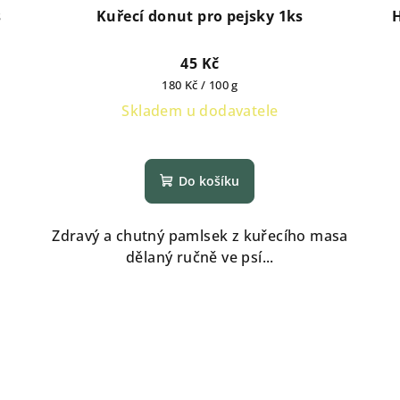
s
Kuřecí donut pro pejsky 1ks
H
45 Kč
Měrná
180 Kč / 100 g
cena:
Skladem u dodavatele
Do košíku
Zdravý a chutný pamlsek z kuřecího masa
dělaný ručně ve psí...