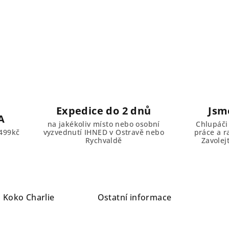
Expedice do 2 dnů
Jsm
A
na jakékoliv místo nebo osobní
Chlupáči
499kč
vyzvednutí IHNED v Ostravě nebo
práce a r
Rychvaldě
Zavolej
a
Koko Charlie
Ostatní informace