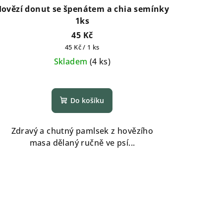
ovězí donut se špenátem a chia semínky
1ks
45 Kč
Měrná
45 Kč / 1 ks
cena:
Skladem
(
4 ks
)
Do košíku
Zdravý a chutný pamlsek z hovězího
masa dělaný ručně ve psí...