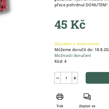
4,7
přece pohrdnul DONUTEM! :
z
5
45 Kč
hvězdiček.
Měrná
cena:
Skladem u dodavatele
Můžeme doručit do:
18.8.20
Možnosti doručení
Kód:
4
−
+
Tisk
Zeptat se