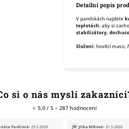
Detailní popis pro
V pamlskách najdete
kv
teplotách
, aby si zac
stabilizátory, dochuc
Složení:
hovězí maso, 
Co si o nás myslí zakazníci
⭐ 5,0 / 5 – 287 hodnocení
enáta Pavičová
• 25.5.2026
JM
Jitka Míková
• 21.5.2026