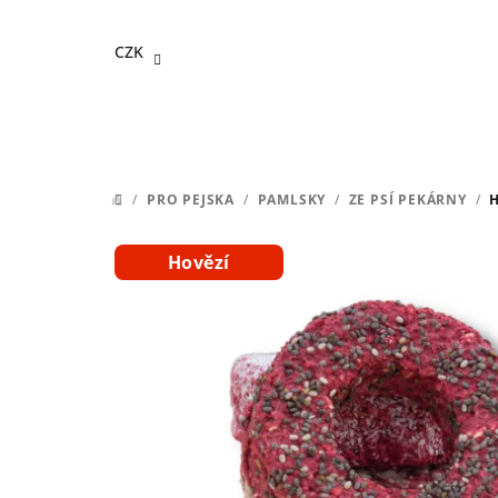
Přejít
na
CZK
obsah
/
PRO PEJSKA
/
PAMLSKY
/
ZE PSÍ PEKÁRNY
/
DOMŮ
Hovězí