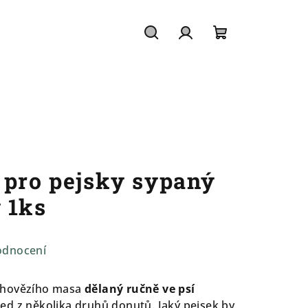
Hledat
Přihlášení
Nákupní
košík
 pro pejsky sypaný
 1ks
odnocení
 hovězího masa
dělaný ručně ve psí
d z několika druhů donutů. Jaký pejsek by