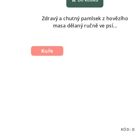
produktu
je
5,0
Zdravý a chutný pamlsek z hovězího
z
masa dělaný ručně ve psí...
5
hvězdiček.
Kuře
KÓD:
8