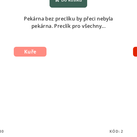
Pekárna bez preclíku by přeci nebyla
pekárna. Preclík pro všechny...
Kuře
30
KÓD:
2