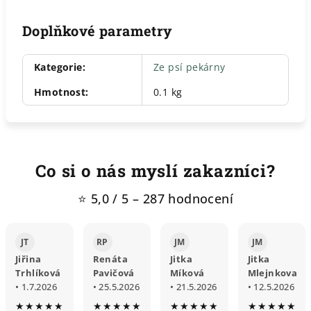
Doplňkové parametry
Kategorie
:
Ze psí pekárny
Hmotnost
:
0.1 kg
Co si o nás myslí zakazníci?
⭐ 5,0 / 5 – 287 hodnocení
JT
RP
JM
JM
Jiřina
Renáta
Jitka
Jitka
Trhlíková
Pavičová
Míková
Mlejnkova
• 1.7.2026
• 25.5.2026
• 21.5.2026
• 12.5.2026
★★★★★
★★★★★
★★★★★
★★★★★