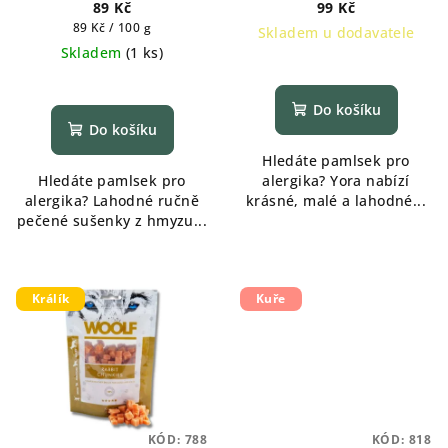
banánem 100g
zklidňující 100g
89 Kč
99 Kč
Měrná
89 Kč / 100 g
Skladem u dodavatele
cena:
Skladem
(
1 ks
)
Průměrné
Průměrné
hodnocení
hodnocení
produktu
Do košíku
produktu
je
Do košíku
je
5,0
Hledáte pamlsek pro
5,0
z
Hledáte pamlsek pro
alergika? Yora nabízí
z
5
alergika? Lahodné ručně
krásné, malé a lahodné...
5
hvězdiček.
pečené sušenky z hmyzu...
hvězdiček.
Králík
Kuře
KÓD:
788
KÓD:
818