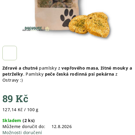
Zdravé a chutné
pamlsky z
vepřového masa, žitné mouky a
petrželky
. Pamlsky
peče česká rodinná psí pekárna
z
Ostravy :)
89 Kč
Měrná
127,14 Kč / 100 g
cena:
Skladem
(
2 ks
)
Můžeme doručit do:
12.8.2026
Možnosti doručení