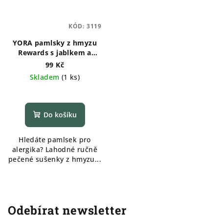
KÓD:
3119
YORA pamlsky z hmyzu
Rewards s jablkem a
mrkví 100g
99 Kč
Skladem
(
1 ks
)
Do košíku
Hledáte pamlsek pro
alergika? Lahodné ručně
pečené sušenky z hmyzu...
Odebírat newsletter