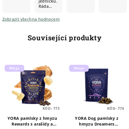
jedničku.
Ráda…
Zobrazit všechna hodnocení
Související produkty
Hmyz
Hmyz
KÓD:
773
KÓD:
776
YORA pamlsky z hmyzu
YORA Dog pamlsky z
Rewards s arašídy a
hmyzu Dreamers