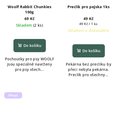
Woolf Rabbit Chunkies
Preclík pro pejska 1ks
100g
69 Kč
49 Kč
Měrná
49 Kč / 1 ks
Skladem
(
2 ks
)
cena:
Skladem u dodavatele
Do košíku
Do košíku
Pochoutky pro psy WOOLF
jsou speciálně navrženy
Pekárna bez preclíku by
pro psy všech...
přeci nebyla pekárna.
Preclík pro všechny...
Hmyz