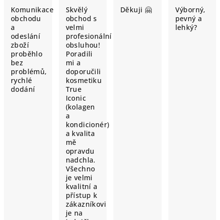
Komunikace
Skvělý
Děkuji 🤗
Výborný,
obchodu
obchod s
pevný a
a
velmi
lehký?
odeslání
profesionální
zboží
obsluhou!
proběhlo
Poradili
bez
mi a
problémů,
doporučili
rychlé
kosmetiku
dodání
True
Iconic
(kolagen
a
kondicionér)
a kvalita
mě
opravdu
nadchla.
Všechno
je velmi
kvalitní a
přístup k
zákazníkovi
je na