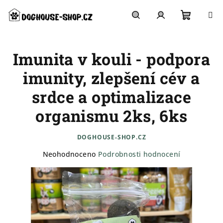
Přejít
na
obsah
Nákupn
Hledat
Přihlášení
Imunita v kouli - podpora
košík
imunity, zlepšení cév a
srdce a optimalizace
organismu 2ks, 6ks
DOGHOUSE-SHOP.CZ
Průměrné
Neohodnoceno
Podrobnosti hodnocení
hodnocení
produktu
je
0,0
z
5