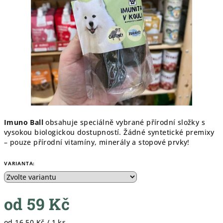
hvězdiček.
Imuno Ball
obsahuje speciálně vybrané přírodní složky s
vysokou biologickou dostupností. Žádné syntetické premixy
– pouze přírodní vitamíny, minerály a stopové prvky!
VARIANTA:
od
59 Kč
Měrná
od 16,50 Kč / 1 ks