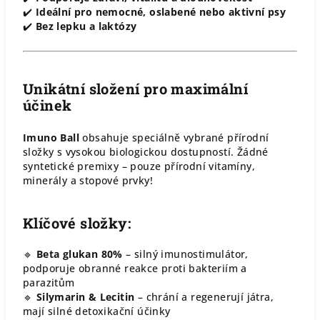
✔️
Ideální pro nemocné, oslabené nebo aktivní psy
✔️
Bez lepku a laktózy
Unikátní složení pro maximální
účinek
Imuno Ball
obsahuje speciálně vybrané přírodní
složky s vysokou biologickou dostupností. Žádné
syntetické premixy – pouze přírodní vitamíny,
minerály a stopové prvky!
Klíčové složky:
🔹
Beta glukan 80%
– silný imunostimulátor,
podporuje obranné reakce proti bakteriím a
parazitům
🔹
Silymarin & Lecitin
– chrání a regenerují játra,
mají silné detoxikační účinky