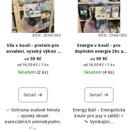
KÓD:
2540/2KS
KÓD:
2546/2KS
Síla v kouli - protein pro
Energie v kouli - pro
osvalení, vysoký výkon a
doplnění energie 2ks a
regeneraci psů
6ks
59 Kč
59 Kč
od
od
Měrná
Měrná
od 16,50 Kč / 1 ks
od 16,50 Kč / 1 ks
cena:
cena:
Skladem
(
2 ks
)
Skladem
(
4 ks
)
Detail
Detail
✅ Ochrana svalové hmoty
Energy Ball – Energetická
– vysoký obsah
koule pro psy v zátěži ⚡
esenciálních aminokyselin.
🐾 Vynikající...
✅...