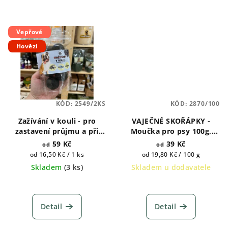
Vepřové
Hovězí
KÓD:
2549/2KS
KÓD:
2870/100
Zažívání v kouli - pro
VAJEČNÉ SKOŘÁPKY -
zastavení průjmu a při
Moučka pro psy 100g,
otravě psů 2ks a 6ks
250g a 500g
59 Kč
39 Kč
od
od
Měrná
Měrná
od 16,50 Kč / 1 ks
od 19,80 Kč / 100 g
cena:
cena:
Skladem
(
3 ks
)
Skladem u dodavatele
Průměrné
hodnocení
produktu
Detail
Detail
je
5,0