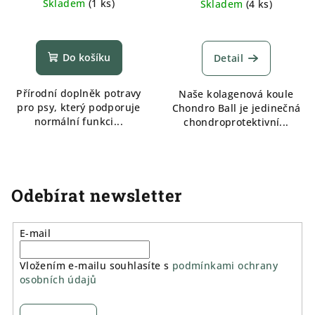
Skladem
(
1 ks
)
Skladem
(
4 ks
)
Průměrné
hodnocení
produktu
Do košíku
Detail
je
5,0
Přírodní doplněk potravy
Naše kolagenová koule
z
pro psy, který podporuje
Chondro Ball je jedinečná
5
normální funkci...
chondroprotektivní...
hvězdiček.
Odebírat newsletter
E-mail
Vložením e-mailu souhlasíte s
podmínkami ochrany
osobních údajů