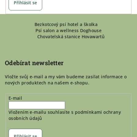
Přihlásit se
Z
Bezkotcový psí hotel a školka
á
Psí salon a wellness Doghouse
p
Chovatelská stanice Hovawartů
a
t
í
Odebírat newsletter
Vložte svůj e-mail a my vám budeme zasílat informace o
nových produktech na našem e-shopu.
E-mail
Vložením e-mailu souhlasíte s
podmínkami ochrany
osobních údajů
Přihlásit se