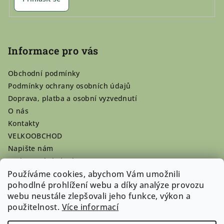
Informace pro vás
Obchodní podmínky
Podmínky ochrany osobních údajů
Doprava, platba a osobní vyzvednutí
O nás
Kontakty
VELKOOBCHOD
Napište nám
Hodnocení obchodu
Používáme cookies, abychom Vám umožnili
Registrace se vyplatí!
pohodlné prohlížení webu a díky analýze provozu
Pamlsky na míru
webu neustále zlepšovali jeho funkce, výkon a
Nepřevzaté dobírky
použitelnost.
Více informací