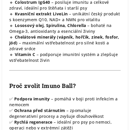
🔹
Colostrum IgG40
– posiluje imunitu a celkové
zdraví, ideální pro štěňata i starší psy
🔹
Kvasniční extrakt LiveLin
– unikátní český produkt
s koenzymem Q10, NAD+ a NMN pro vitalitu
🔹
Lososový olej, Spirulina, Chlorella
– bohaté na
Omega-3, antioxidanty a esenciální živiny
🔹
Chelátové minerály (vápník, hořčík, zinek, fosfor,
jód)
– maximální vstřebatelnost pro silné kosti a
zdravé srdce
🔹
Vitamín C
– podporuje imunitní systém a zlepšuje
vstřebatelnost živin
Proč zvolit Imuno Ball?
✅
Podpora imunity
– pomáhá v boji proti infekcím a
nemocem
✅
Ochrana před stárnutím
– zpomaluje
degenerativní procesy a zvyšuje dlouhověkost
✅
Rychlá regenerace
– ideální pro psy po nemoci,
operaci nebo v extrémní zátěži