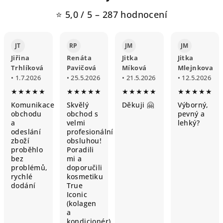
⭐ 5,0 / 5 – 287 hodnocení
JT
RP
JM
JM
Jiřina
Renáta
Jitka
Jitka
Trhlíková
Pavičová
Míková
Mlejnkova
• 1.7.2026
• 25.5.2026
• 21.5.2026
• 12.5.2026
★★★★★
★★★★★
★★★★★
★★★★★
Komunikace
Skvělý
Děkuji 🤗
Výborný,
obchodu
obchod s
pevný a
a
velmi
lehký?
odeslání
profesionální
zboží
obsluhou!
proběhlo
Poradili
bez
mi a
problémů,
doporučili
rychlé
kosmetiku
dodání
True
Iconic
(kolagen
a
kondicionér)