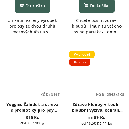
Do košíku
Do košíku
Unikátní vařený výrobek
Chcete posílit zdraví
pro psy ze dvou druhů
kloubů i imunitu vašeho
masových těst a s...
psího parťáka? Tento...
Výprodej
Hovězí
KÓD:
3197
KÓD:
2543/2KS
Yoggies Žaludek a střeva
Zdravé klouby v kouli -
s probiotiky pro psy
kloubní výživa, ochrana
(peletky) 400g
vazů a šlach 2ks a 6ks
816 Kč
59 Kč
od
Měrná
204 Kč / 100 g
Měrná
od 16,50 Kč / 1 ks
cena:
cena: