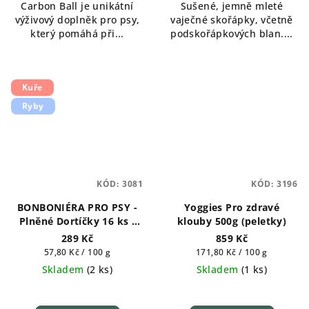
Carbon Ball je unikátní
Sušené, jemně mleté
z
výživový doplněk pro psy,
vaječné skořápky, včetně
5
který pomáhá při...
podskořápkových blan....
hvězdiček.
Kuře
Ryby
KÓD:
3081
KÓD:
3196
BONBONIÉRA PRO PSY -
Yoggies Pro zdravé
Plněné Dortíčky 16 ks -
klouby 500g (peletky)
500 g
289 Kč
859 Kč
Měrná
Měrná
57,80 Kč / 100 g
171,80 Kč / 100 g
cena:
cena:
Skladem
(
2 ks
)
Skladem
(
1 ks
)