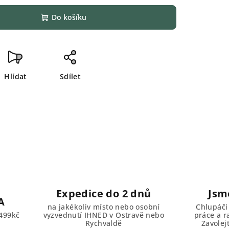
Do košíku
Hlídat
Sdílet
Expedice do 2 dnů
Jsm
A
na jakékoliv místo nebo osobní
Chlupáči
499kč
vyzvednutí IHNED v Ostravě nebo
práce a r
Rychvaldě
Zavolej