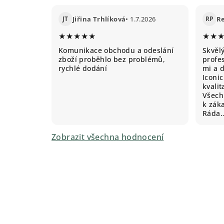
JT
Jiřina Trhlíková
• 1.7.2026
RP
R
★★★★★
★★
Komunikace obchodu a odeslání
Skvěl
zboží proběhlo bez problémů,
profes
rychlé dodání
mi a 
Iconic
kvali
Všechn
k záka
Ráda
Zobrazit všechna hodnocení