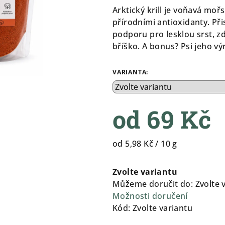
0,0
Arktický krill je voňavá mo
z
přírodními antioxidanty. Př
5
podporu pro lesklou srst, z
hvězdiček.
bříško. A bonus? Psi jeho v
VARIANTA:
od
69 Kč
Měrná
od 5,98 Kč / 10 g
cena:
Zvolte variantu
Můžeme doručit do:
Zvolte 
Možnosti doručení
Kód:
Zvolte variantu