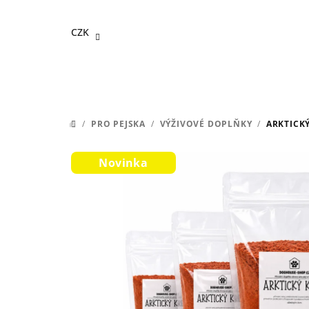
Přejít
na
CZK
obsah
/
PRO PEJSKA
/
VÝŽIVOVÉ DOPLŇKY
/
ARKTICKÝ
DOMŮ
Novinka