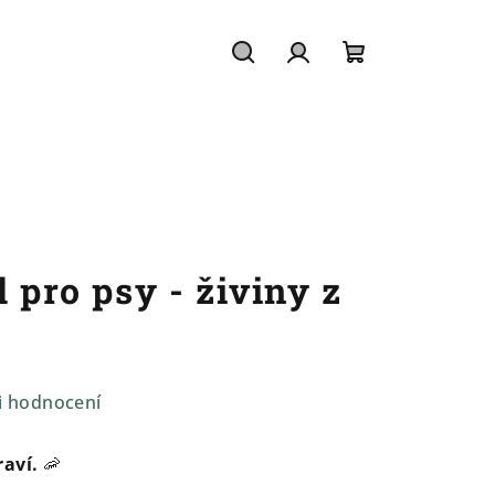
Hledat
Přihlášení
Nákupní
košík
l pro psy - živiny z
i hodnocení
raví.
🦐