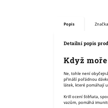
Popis
Značk
Detailní popis pro
Když moře 
Ne, tohle není obyčejná 
přináší pořádnou dávku
látek, které pomáhají u
Krill ocení štěňata, sp
vazům, pomáhá imunitě 