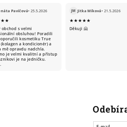
enáta Pavičová
• 25.5.2026
JM
Jitka Míková
• 21.5.2026
★★★
★★★★★
ý obchod s velmi
Děkuji 🤗
ionální obsluhou! Poradili
doporučili kosmetiku True
 (kolagen a kondicionér) a
ta mě opravdu nadchla.
o je velmi kvalitní a přístup
zníkovi je na jedničku.
…
Odebíra
E-mail