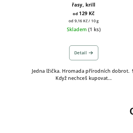
řasy, krill
129 Kč
od
Měrná
od 9,16 Kč / 10 g
cena:
Skladem
(
1 ks
)
Detail
Jedna lžička. Hromada přírodních dobrot. 
Když nechceš kupovat...