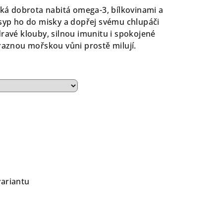
řská dobrota nabitá omega-3, bílkovinami a
isyp ho do misky a dopřej svému chlupáči
dravé klouby, silnou imunitu i spokojené
ýraznou mořskou vůni prostě milují.
variantu