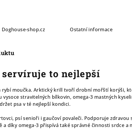
a
Doghouse-shop.cz
Ostatní informace
duktu
servíruje to nejlepší
rybí moučka. Arktický krill tvoří drobní mořští korýši, kt
 vysoce stravitelných bílkovin, omega-3 mastných kyseli
držet psa v té nejlepší kondici.
ortovci, psí senioři i gaučoví povaleči. Podporuje zdravo
a díky omega-3 přispívá také správné činnosti srdce a