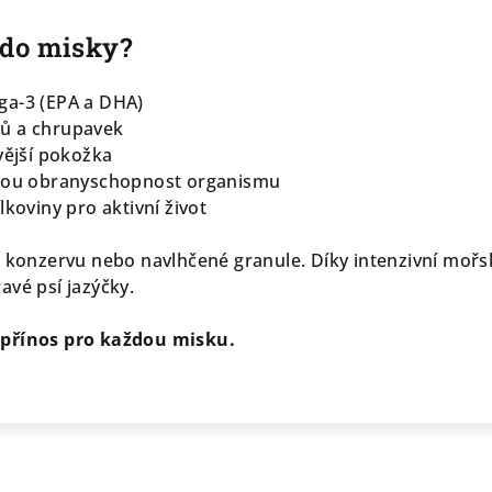
 do misky?
ga-3 (EPA a DHA)
zů a chrupavek
vější pokožka
ilnou obranyschopnost organismu
lkoviny pro aktivní život
 konzervu nebo navlhčené granule. Díky intenzivní mořské
avé psí jazýčky.
 přínos pro každou misku.