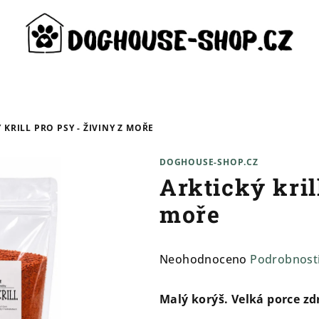
 KRILL PRO PSY - ŽIVINY Z MOŘE
DOGHOUSE-SHOP.CZ
Arktický kril
moře
Průměrné
Neohodnoceno
Podrobnost
hodnocení
produktu
Malý korýš. Velká porce zd
je