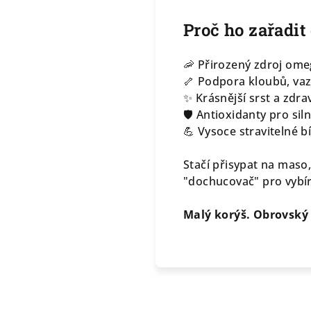
Proč ho zařadit
🦐 Přirozený zdroj ome
🦴 Podpora kloubů, va
✨ Krásnější srst a zdra
🛡️ Antioxidanty pro s
💪 Vysoce stravitelné bí
Stačí přisypat na maso,
"dochucovač" pro vybír
Malý korýš. Obrovský