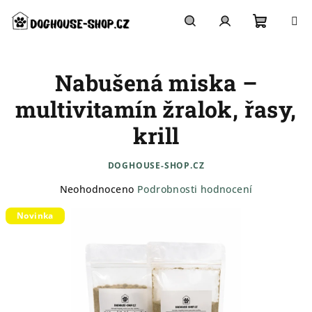
Přejít
na
obsah
Nákupn
Hledat
Přihlášení
Nabušená miska –
košík
multivitamín žralok, řasy,
krill
DOGHOUSE-SHOP.CZ
Průměrné
Neohodnoceno
Podrobnosti hodnocení
hodnocení
Novinka
produktu
je
0,0
z
5
hvězdiček.