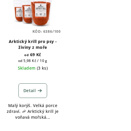
KÓD:
6386/100
Arktický krill pro psy -
živiny z moře
69 Kč
od
Měrná
od 5,98 Kč / 10 g
cena:
Skladem
(
3 ks
)
Detail
Malý korýš. Velká porce
zdraví. 🦐 Arktický krill je
voňavá mořská...