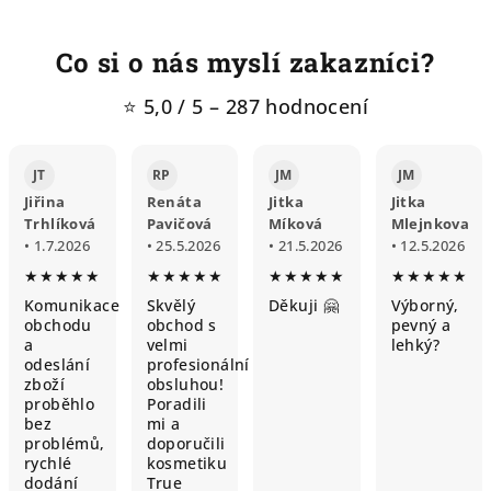
Co si o nás myslí zakazníci?
⭐ 5,0 / 5 – 287 hodnocení
JT
RP
JM
JM
Jiřina
Renáta
Jitka
Jitka
Trhlíková
Pavičová
Míková
Mlejnkova
• 1.7.2026
• 25.5.2026
• 21.5.2026
• 12.5.2026
★★★★★
★★★★★
★★★★★
★★★★★
Komunikace
Skvělý
Děkuji 🤗
Výborný,
obchodu
obchod s
pevný a
a
velmi
lehký?
odeslání
profesionální
zboží
obsluhou!
proběhlo
Poradili
bez
mi a
problémů,
doporučili
rychlé
kosmetiku
dodání
True