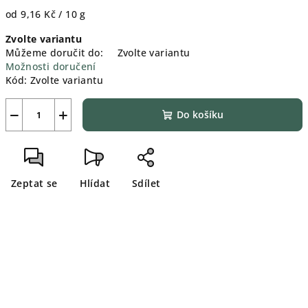
Měrná
od 9,16 Kč / 10 g
cena:
Zvolte variantu
Můžeme doručit do:
Zvolte variantu
Možnosti doručení
Kód:
Zvolte variantu
−
+
Do košíku
Zeptat se
Hlídat
Sdílet