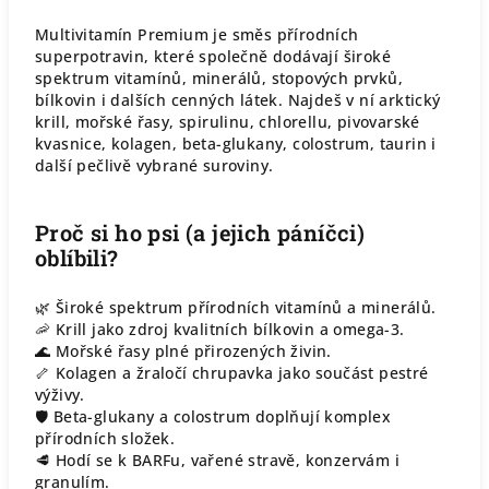
Multivitamín Premium je směs přírodních
superpotravin, které společně dodávají široké
spektrum vitamínů, minerálů, stopových prvků,
bílkovin i dalších cenných látek. Najdeš v ní arktický
krill, mořské řasy, spirulinu, chlorellu, pivovarské
kvasnice, kolagen, beta-glukany, colostrum, taurin i
další pečlivě vybrané suroviny.
Proč si ho psi (a jejich páníčci)
oblíbili?
🌿 Široké spektrum přírodních vitamínů a minerálů.
🦐 Krill jako zdroj kvalitních bílkovin a omega-3.
🌊 Mořské řasy plné přirozených živin.
🦴 Kolagen a žraločí chrupavka jako součást pestré
výživy.
🛡️ Beta-glukany a colostrum doplňují komplex
přírodních složek.
🥩 Hodí se k BARFu, vařené stravě, konzervám i
granulím.