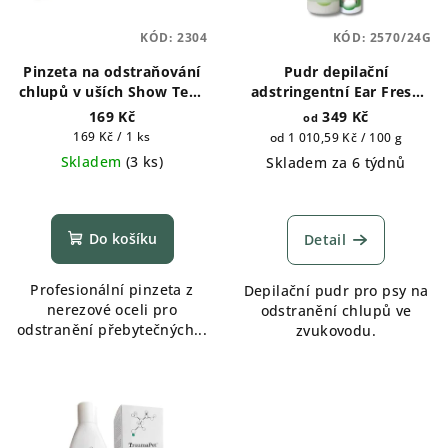
KÓD:
2304
KÓD:
2570/24G
Pinzeta na odstraňování
Pudr depilační
chlupů v uších Show Tech
adstringentní Ear Fresh
16 cm
Bio-Groom 24g, 85g
169 Kč
349 Kč
od
Měrná
169 Kč / 1 ks
Měrná
od 1 010,59 Kč / 100 g
cena:
cena:
Skladem
(
3 ks
)
Skladem za 6 týdnů
Průměrné
hodnocení
produktu
Do košíku
Detail
je
5,0
Profesionální pinzeta z
Depilační pudr pro psy na
z
nerezové oceli pro
odstranění chlupů ve
5
odstranění přebytečných...
zvukovodu.
hvězdiček.