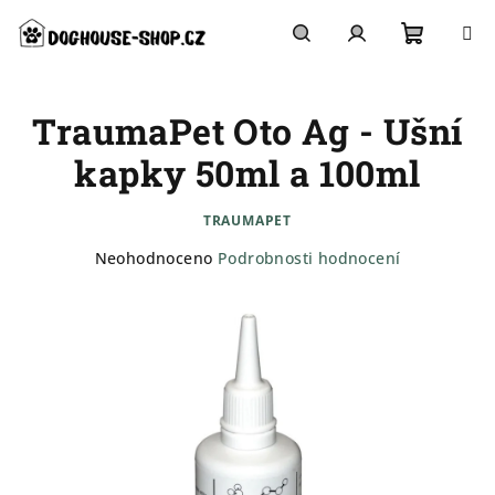
Přejít
na
obsah
Nákupn
Hledat
Přihlášení
TraumaPet Oto Ag - Ušní
košík
kapky 50ml a 100ml
TRAUMAPET
Průměrné
Neohodnoceno
Podrobnosti hodnocení
hodnocení
produktu
je
0,0
z
5
hvězdiček.