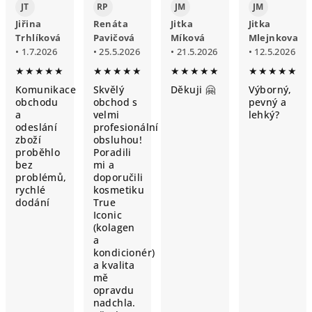
JT
RP
JM
JM
Jiřina
Renáta
Jitka
Jitka
Trhlíková
Pavičová
Míková
Mlejnkova
• 1.7.2026
• 25.5.2026
• 21.5.2026
• 12.5.2026
★★★★★
★★★★★
★★★★★
★★★★★
Komunikace
Skvělý
Děkuji 🤗
Výborný,
obchodu
obchod s
pevný a
a
velmi
lehký?
odeslání
profesionální
zboží
obsluhou!
proběhlo
Poradili
bez
mi a
problémů,
doporučili
rychlé
kosmetiku
dodání
True
Iconic
(kolagen
a
kondicionér)
a kvalita
mě
opravdu
nadchla.