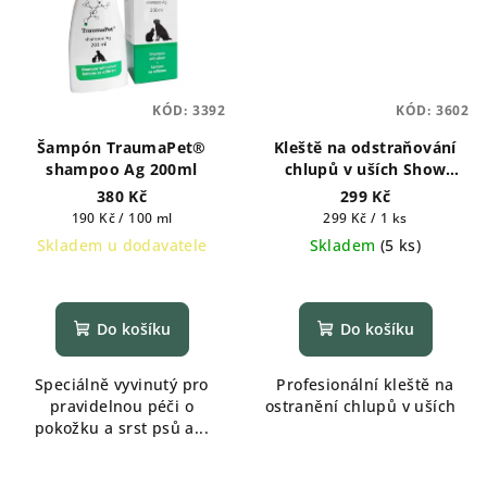
KÓD:
3392
KÓD:
3602
Šampón TraumaPet®
Kleště na odstraňování
shampoo Ag 200ml
chlupů v uších Show
Tech+ 14 cm
380 Kč
299 Kč
Měrná
Měrná
190 Kč / 100 ml
299 Kč / 1 ks
cena:
cena:
Skladem u dodavatele
Skladem
(
5 ks
)
Průměrné
hodnocení
produktu
Do košíku
Do košíku
je
5,0
Speciálně vyvinutý pro
Profesionální kleště na
z
pravidelnou péči o
ostranění chlupů v uších
5
pokožku a srst psů a...
hvězdiček.