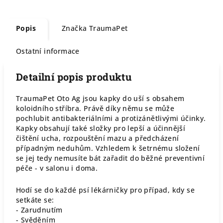
Popis
Značka
TraumaPet
Ostatní informace
Detailní popis produktu
TraumaPet Oto Ag jsou kapky do uší s obsahem
koloidního stříbra. Právě díky němu se může
pochlubit antibakteriálními a protizánětlivými účinky.
Kapky obsahují také složky pro lepší a účinnější
čištění ucha, rozpouštění mazu a předcházení
případným neduhům. Vzhledem k šetrnému složení
se jej tedy nemusíte bát zařadit do běžné preventivní
péče - v salonu i doma.
Hodí se do každé psí lékárničky pro případ, kdy se
setkáte se:
- Zarudnutím
- Svěděním