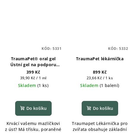
KÓD:
5331
KÓD:
5332
TraumaPet® oral gel
TraumaPet lékárnička
Ústní gel na podporu
hojení 10ml
399 Kč
899 Kč
Měrná
Měrná
39,90 Kč / 1 ml
23,66 Kč / 1 ks
cena:
cena:
Skladem
(
1 ks
)
Skladem
(
1 balení
)
Do košíku
Do košíku
Krvácí vašemu mazlíčkovi
Traumapet Lékárnička pro
z úst? Má třísku, poraněné
zvířata obsahuje základní