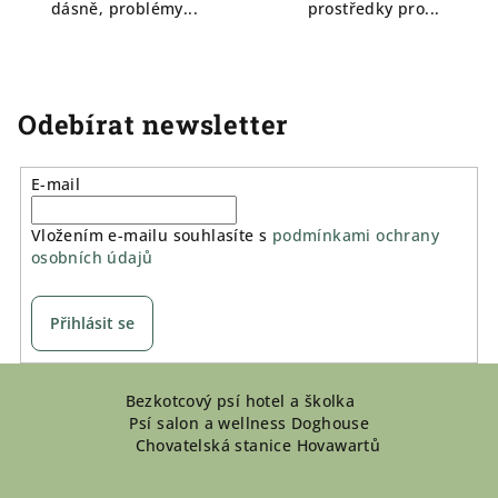
dásně, problémy...
prostředky pro...
Odebírat newsletter
E-mail
Vložením e-mailu souhlasíte s
podmínkami ochrany
osobních údajů
Přihlásit se
Z
Bezkotcový psí hotel a školka
á
Psí salon a wellness Doghouse
p
Chovatelská stanice Hovawartů
a