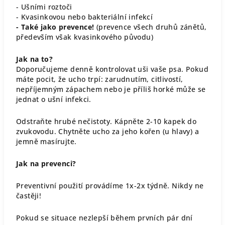
- Ušními roztoči
- Kvasinkovou nebo bakteriální infekcí
- Také jako prevence!
(prevence všech druhů zánětů,
především však kvasinkového původu)
Jak na to?
Doporučujeme denně kontrolovat uši vaše psa. Pokud
máte pocit, že ucho trpí: zarudnutím, citlivostí,
nepříjemným zápachem nebo je příliš horké může se
jednat o ušní infekci.
Odstraňte hrubé nečistoty. Kápněte 2-10 kapek do
zvukovodu. Chytněte ucho za jeho kořen (u hlavy) a
jemně masírujte.
Jak na prevenci?
Preventivní použití provádíme 1x-2x týdně.
Nikdy ne
častěji!
Pokud se situace nezlepší během prvních pár dní