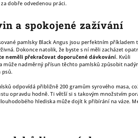
 za dobře odvedenou práci.
vin a spokojené zažívání
sované pamlsky Black Angus jsou perfektním příkladem 
ivná. Dokonce natolik, že byste s ní měli zacházet opat
te neměli překračovat doporučené dávkování
. Kvůli
 může nadměrný přísun těchto pamlsků způsobit nadý
 psů.
sků odpovídá přibližně 200 gramům syrového masa, což
stu opravdu hodně. Ti větší si s takovým množstvím por
z dlouhodobého hlediska může dojít k přibírání na váze. 