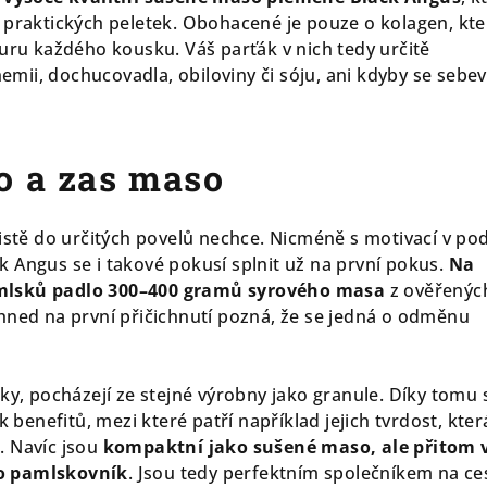
 praktických peletek. Obohacené je pouze o kolagen, kte
turu každého kousku. Váš parťák v nich tedy určitě
ii, dochucovadla, obiloviny či sóju, ani kdyby se sebev
o a zas maso
jistě do určitých povelů nechce. Nicméně s motivací v p
 Angus se i takové pokusí splnit už na první pokus.
Na
mlsků padlo 300–400 gramů syrového masa
z ověřenýc
hned na první přičichnutí pozná, že se jedná o odměnu
ky, pocházejí ze stejné výrobny jako granule. Díky tomu 
k benefitů, mezi které patří například jejich tvrdost, kter
 Navíc jsou
kompaktní jako sušené maso, ale přitom
o pamlskovník
. Jsou tedy perfektním společníkem na ce