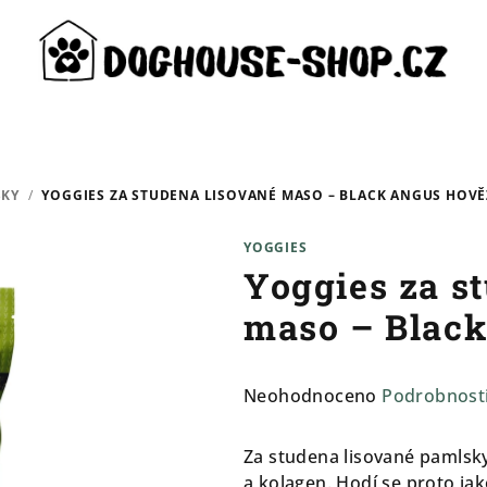
SKY
/
YOGGIES ZA STUDENA LISOVANÉ MASO – BLACK ANGUS HOVĚ
YOGGIES
Yoggies za s
maso – Black
Průměrné
Neohodnoceno
Podrobnost
hodnocení
produktu
Za studena lisované pamlsky
je
a kolagen. Hodí se proto jak