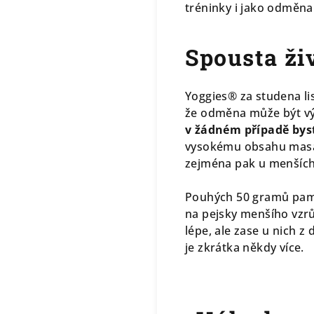
tréninky i jako odměna
Spousta ži
Yoggies® za studena li
že odměna může být výž
v žádném případě bys
vysokému obsahu masa
zejména pak u menších
Pouhých 50 gramů paml
na pejsky menšího vzrů
lépe, ale zase u nich 
je zkrátka někdy více.