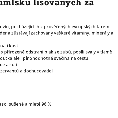
amlsků lisovaných za
ovin, pocházejících z prověřených evropských farem
udena zůstávají zachovány veškeré vitamíny, minerály a
nají kost
es přirozeně odstraní plak ze zubů, posílí svaly v tlamě
houtka ale i plnohodnotná svačina na cestu
ce a sóji
nzervantů a dochucovadel
aso, sušené a mleté 96 %