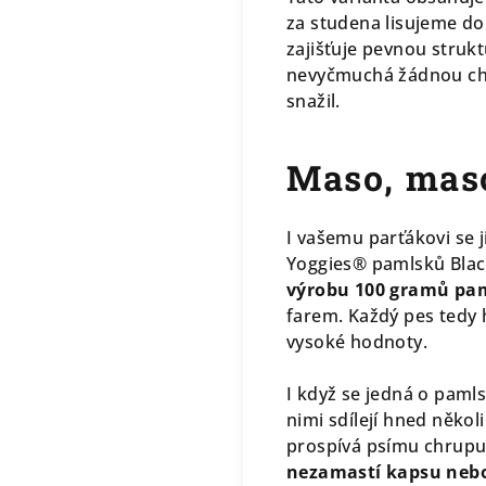
za studena lisujeme do
zajišťuje pevnou struk
nevyčmuchá žádnou chem
snažil.
Maso, mas
I vašemu parťákovi se 
Yoggies® pamlsků Black
výrobu 100 gramů pa
farem. Každý pes tedy 
vysoké hodnoty.
I když se jedná o pamls
nimi sdílejí hned několi
prospívá psímu chrupu.
nezamastí kapsu neb