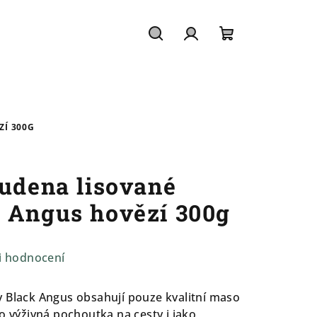
Hledat
Přihlášení
Nákupní
košík
ZÍ 300G
tudena lisované
 Angus hovězí 300g
i hodnocení
 Black Angus obsahují pouze kvalitní maso
o výživná pochoutka na cesty i jako