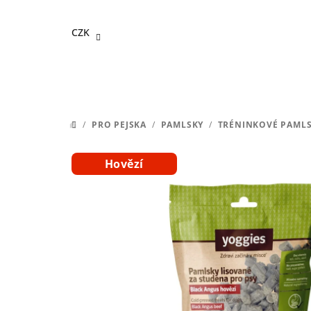
Přejít
na
CZK
obsah
/
PRO PEJSKA
/
PAMLSKY
/
TRÉNINKOVÉ PAML
DOMŮ
Hovězí