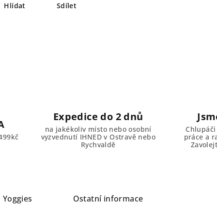
Hlídat
Sdílet
Expedice do 2 dnů
Jsm
A
na jakékoliv místo nebo osobní
Chlupáči
499kč
vyzvednutí IHNED v Ostravě nebo
práce a r
Rychvaldě
Zavolej
a
Yoggies
Ostatní informace