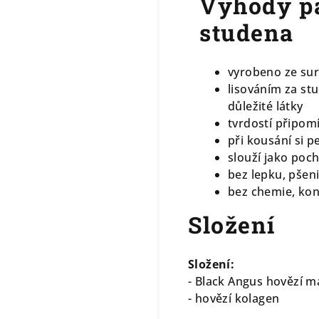
Výhody p
studena
vyrobeno ze sur
lisováním za st
důležité látky
tvrdostí připomí
při kousání si p
slouží jako poc
bez lepku, pšeni
bez chemie, ko
Složení
Složení:
- Black Angus hovězí m
- hovězí kolagen