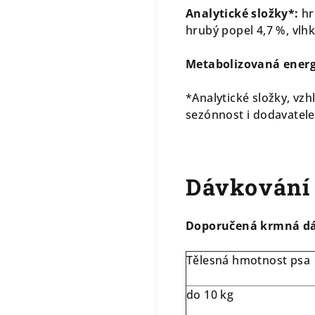
Analytické složky*:
hr
hrubý popel 4,7 %, vlhk
Metabolizovaná energ
*Analytické složky, vzh
sezónnost i dodavatele
Dávkování
Doporučená krmná d
Tělesná hmotnost ps
do 10 kg