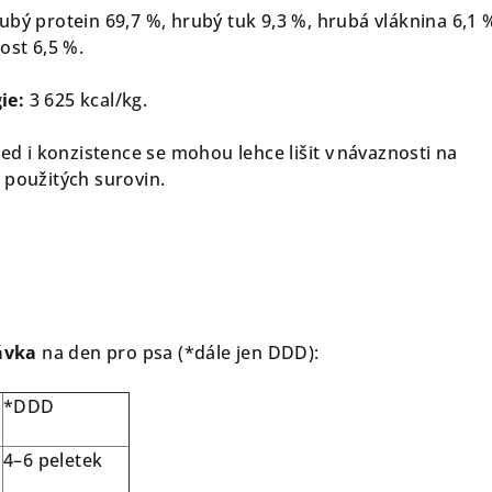
ubý protein 69,7 %, hrubý tuk 9,3 %, hrubá vláknina 6,1 
ost 6,5 %.
ie:
3 625 kcal/kg.
led i konzistence se mohou lehce lišit v návaznosti na
 použitých surovin.
ávka
na den pro psa (*dále jen DDD):
a
*DDD
4–6 peletek