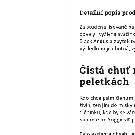
Detailní popis pro
Za studena lisované p
povely i výživná svači
Black Angus a zbytek t
Výsledkem je chutná, v
Čistá chuť
peletkách
Kdo chce psím členům 
živin, ten jim do misky
tréninku, kde by se v
Sáhněte po Yoggies® p
Tato varianta obsahuje