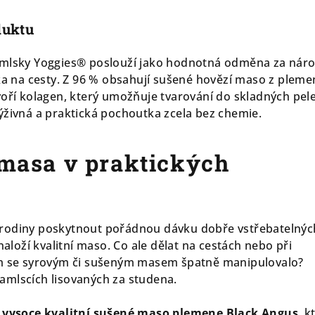
duktu
amlsky Yoggies® poslouží jako hodnotná odměna za nár
nka na cesty. Z 96 % obsahují sušené hovězí maso z pleme
voří kolagen, který umožňuje tvarování do skladných pele
ýživná a praktická pochoutka zcela bez chemie.
 masa v praktických
rodiny poskytnout pořádnou dávku dobře vstřebatelnýc
 naloží kvalitní maso. Co ale dělat na cestách nebo při
ám se syrovým či sušeným masem špatně manipulovalo?
amlscích lisovaných za studena.
vysoce kvalitní sušené maso plemene Black Angus
, k