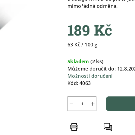
0,0
mimořádná odměna.
z
5
189 Kč
hvězdiček.
Měrná
63 Kč / 100 g
cena:
Skladem
(
2 ks
)
Můžeme doručit do:
12.8.20
Možnosti doručení
Kód:
4063
−
+