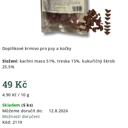
Doplňkové krmivo pro psy a kočky
Složení:
kachní maso 51%, treska 15%, kukuřičný škrob
25,5%
49 Kč
Měrná
4,90 Kč / 10 g
cena:
Skladem
(
5 ks
)
Můžeme doručit do:
12.8.2026
Možnosti doručení
Kód:
2119