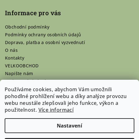
Informace pro vás
Obchodní podmínky
Podmínky ochrany osobních údajů
Doprava, platba a osobní vyzvednutí
O nás
Kontakty
VELKOOBCHOD
Napište nám
Hodnocení obchodu
Používáme cookies, abychom Vám umožnili
Registrace se vyplatí!
pohodlné prohlížení webu a díky analýze provozu
Pamlsky na míru
webu neustále zlepšovali jeho funkce, výkon a
Nepřevzaté dobírky
použitelnost.
Více informací
Nastavení
Copyright 2026
Doghouse-shop.cz
. Všechna práva