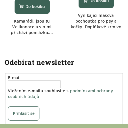
Do košíku
produktu
Do košíku
je
Vynikající masová
5,0
Kamarádi, jsou tu
pochoutka pro psy a
z
Velikonoce a s nimi
kočky. Doplňkové krmivo
5
přichází pomlázka....
hvězdiček.
Odebírat newsletter
E-mail
Vložením e-mailu souhlasíte s
podmínkami ochrany
osobních údajů
Přihlásit se
Z