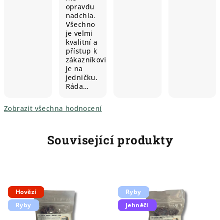
opravdu
nadchla.
Všechno
je velmi
kvalitní a
přístup k
zákazníkovi
je na
jedničku.
Ráda…
Zobrazit všechna hodnocení
Související produkty
Hovězí
Ryby
Ryby
Jehněčí