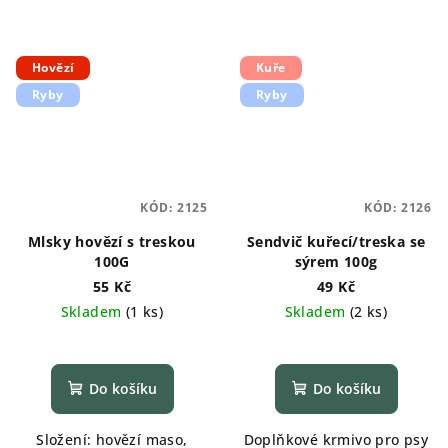
Hovězí
Kuře
Ryby
Ryby
KÓD:
2125
KÓD:
2126
Mlsky hovězí s treskou
Sendvič kuřecí/treska se
100G
sýrem 100g
55 Kč
49 Kč
Skladem
(
1 ks
)
Skladem
(
2 ks
)
Do košíku
Do košíku
Složení: hovězí maso,
Doplňkové krmivo pro psy