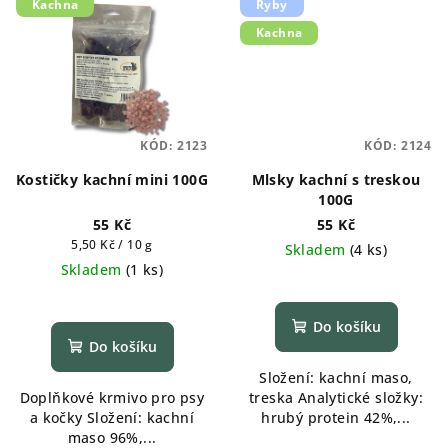
Kachna
Ryby
Kachna
KÓD:
2123
KÓD:
2124
Kostičky kachní mini 100G
Mlsky kachní s treskou
100G
55 Kč
55 Kč
Měrná
5,50 Kč / 10 g
Skladem
(
4 ks
)
cena:
Skladem
(
1 ks
)
Do košíku
Do košíku
Složení: kachní maso,
Doplňkové krmivo pro psy
treska Analytické složky:
a kočky Složení: kachní
hrubý protein 42%,...
maso 96%,...