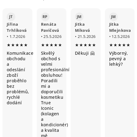
JT
RP
JM
JM
Jiřina
Renáta
Jitka
Jitka
Trhlíková
Pavičová
Míková
Mlejnkova
• 1.7.2026
• 25.5.2026
• 21.5.2026
• 12.5.2026
★★★★★
★★★★★
★★★★★
★★★★★
Komunikace
Skvělý
Děkuji 🤗
Výborný,
obchodu
obchod s
pevný a
a
velmi
lehký?
odeslání
profesionální
zboží
obsluhou!
proběhlo
Poradili
bez
mi a
problémů,
doporučili
rychlé
kosmetiku
dodání
True
Iconic
(kolagen
a
kondicionér)
a kvalita
mě