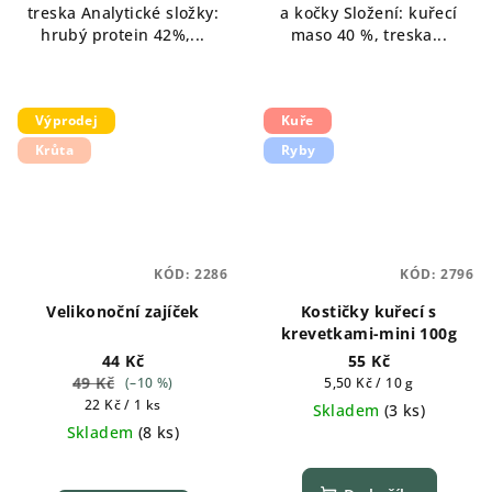
treska Analytické složky:
a kočky Složení: kuřecí
hrubý protein 42%,...
maso 40 %, treska...
Výprodej
Kuře
Krůta
Ryby
KÓD:
2286
KÓD:
2796
Velikonoční zajíček
Kostičky kuřecí s
krevetkami-mini 100g
44 Kč
55 Kč
49 Kč
Měrná
(–10 %)
5,50 Kč / 10 g
Měrná
cena:
22 Kč / 1 ks
Skladem
(
3 ks
)
cena:
Skladem
(
8 ks
)
Průměrné
hodnocení