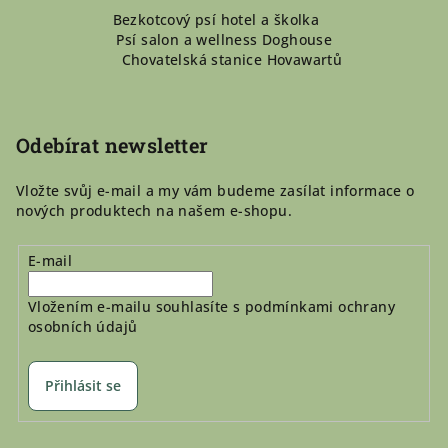
Bezkotcový psí hotel a školka
á
Psí salon a wellness Doghouse
p
Chovatelská stanice Hovawartů
a
t
í
Odebírat newsletter
Vložte svůj e-mail a my vám budeme zasílat informace o
nových produktech na našem e-shopu.
E-mail
Vložením e-mailu souhlasíte s
podmínkami ochrany
osobních údajů
Přihlásit se