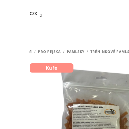
Přejít
na
CZK
obsah
/
PRO PEJSKA
/
PAMLSKY
/
TRÉNINKOVÉ PAML
DOMŮ
Kuře