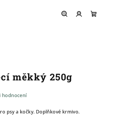
Hledat
Přihlášení
Nákupní
košík
ecí měkký 250g
i hodnocení
ro psy a kočky. Doplňkové krmivo.