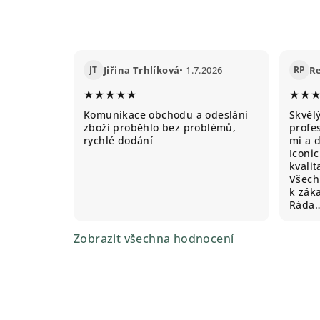
JT
Jiřina Trhlíková
• 1.7.2026
RP
R
★★★★★
★★
Komunikace obchodu a odeslání
Skvěl
zboží proběhlo bez problémů,
profes
rychlé dodání
mi a 
Iconic
kvali
Všechn
k záka
Ráda
Zobrazit všechna hodnocení