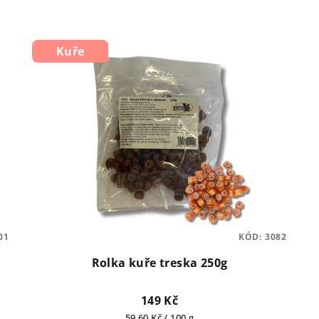
Kuře
01
KÓD:
3082
Rolka kuře treska 250g
149 Kč
Měrná
59,60 Kč / 100 g