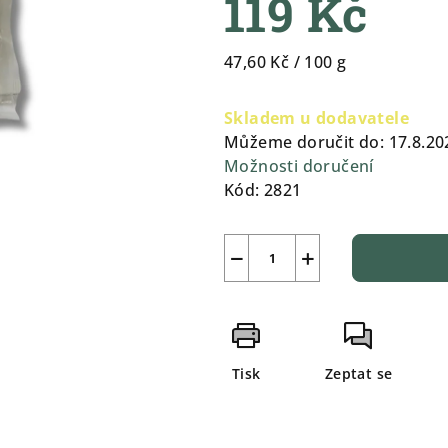
119 Kč
5
hvězdiček.
Měrná
47,60 Kč / 100 g
cena:
Skladem u dodavatele
Můžeme doručit do:
17.8.20
Možnosti doručení
Kód:
2821
−
+
Tisk
Zeptat se