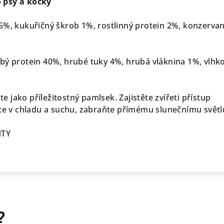
 psy a kočky
5%, kukuřičný škrob 1%, rostlinný protein 2%, konzerva
bý protein 40%, hrubé tuky 4%, hrubá vláknina 1%, vlhk
e jako příležitostný pamlsek. Zajistěte zvířeti přístup
jte v chladu a suchu, zabraňte přímému slunečnímu světl
NTY
?