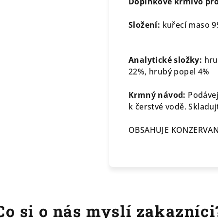
Doplňkové krmivo pro
Složení:
kuřecí maso 9
Analytické složky:
hru
22%, hrubý popel 4%
Krmný návod:
Podávejt
k čerstvé vodě. Skladu
OBSAHUJE KONZERVA
Co si o nás myslí zakazníci