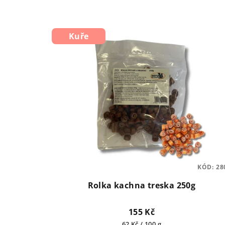
Kuře
KÓD:
28
Rolka kachna treska 250g
155 Kč
Měrná
62 Kč / 100 g