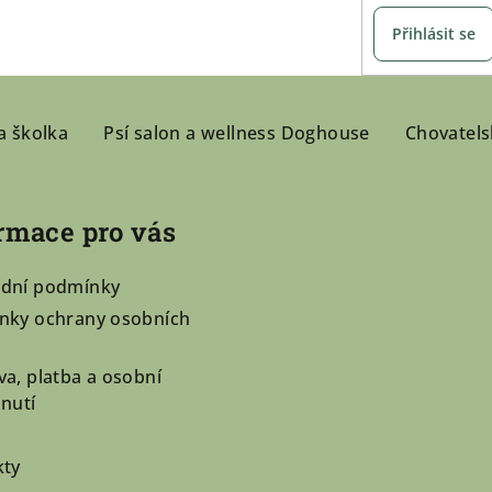
Přihlásit se
a školka
Psí salon a wellness Doghouse
Chovatels
rmace pro vás
dní podmínky
nky ochrany osobních
a, platba a osobní
nutí
kty