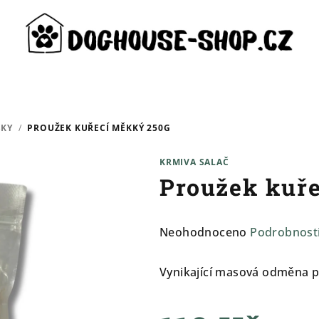
SKY
/
PROUŽEK KUŘECÍ MĚKKÝ 250G
KRMIVA SALAČ
Proužek kuř
Průměrné
Neohodnoceno
Podrobnost
hodnocení
produktu
Vynikající masová odměna p
je
0,0
z