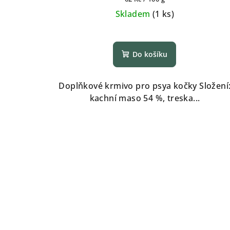
cena:
Skladem
(
1 ks
)
Do košíku
Doplňkové krmivo pro psya kočky Složení
kachní maso 54 %, treska...