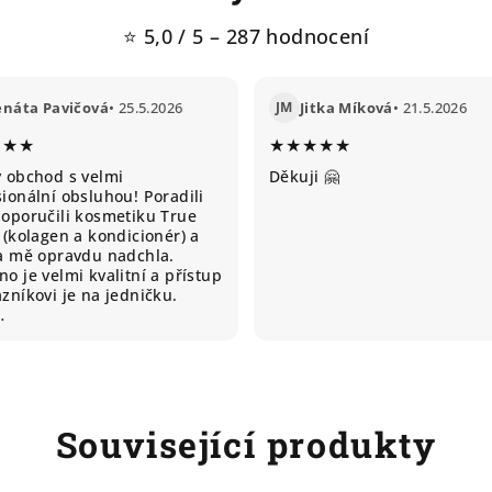
⭐ 5,0 / 5 – 287 hodnocení
enáta Pavičová
• 25.5.2026
JM
Jitka Míková
• 21.5.2026
★★★
★★★★★
ý obchod s velmi
Děkuji 🤗
ionální obsluhou! Poradili
doporučili kosmetiku True
 (kolagen a kondicionér) a
ta mě opravdu nadchla.
o je velmi kvalitní a přístup
zníkovi je na jedničku.
…
Související produkty