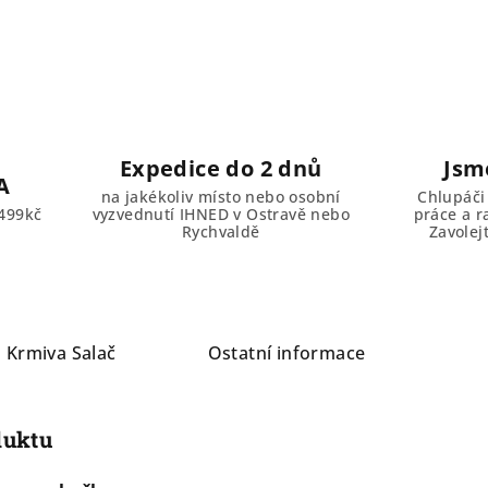
Expedice do 2 dnů
Jsm
A
na jakékoliv místo nebo osobní
Chlupáči
499kč
vyzvednutí IHNED v Ostravě nebo
práce a r
Rychvaldě
Zavolej
a
Krmiva Salač
Ostatní informace
duktu