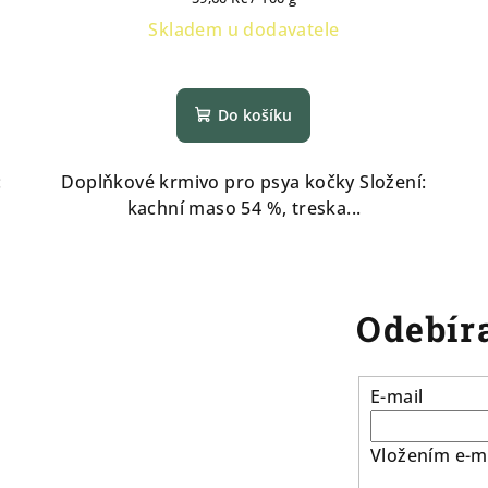
cena:
Skladem u dodavatele
Do košíku
:
Doplňkové krmivo pro psya kočky Složení:
kachní maso 54 %, treska...
Odebíra
E-mail
Vložením e-ma