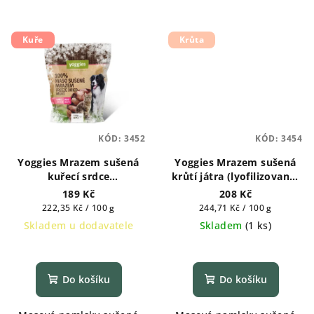
Kuře
Krůta
KÓD:
3452
KÓD:
3454
Yoggies Mrazem sušená
Yoggies Mrazem sušená
kuřecí srdce
krůtí játra (lyofilizovaná)
(lyofilizovaná) 85g
85g Pamlsek pro psy a
189 Kč
208 Kč
Pamlsek pro psy a kočky
kočky
Měrná
Měrná
222,35 Kč / 100 g
244,71 Kč / 100 g
cena:
cena:
Skladem u dodavatele
Skladem
(
1 ks
)
Průměrné
hodnocení
produktu
Do košíku
Do košíku
je
5,0