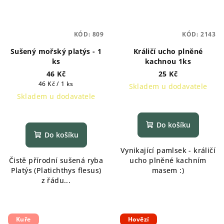
KÓD:
809
KÓD:
2143
Sušený mořský platýs - 1
Králičí ucho plněné
ks
kachnou 1ks
46 Kč
25 Kč
Měrná
46 Kč / 1 ks
Skladem u dodavatele
cena:
Skladem u dodavatele
Průměrné
hodnocení
Do košíku
produktu
Do košíku
je
Vynikající pamlsek - králičí
5,0
Čistě přírodní sušená ryba
ucho plněné kachním
z
Platýs (Platichthys flesus)
masem :)
5
z řádu...
hvězdiček.
Kuře
Hovězí