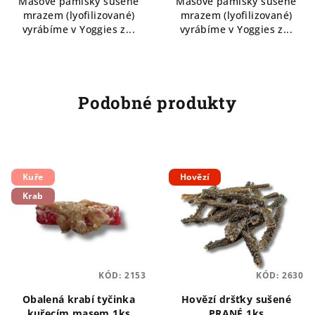
Masové pamlsky sušené
Masové pamlsky sušené
z
mrazem (lyofilizované)
mrazem (lyofilizované)
5
vyrábíme v Yoggies z...
vyrábíme v Yoggies z...
hvězdiček.
Podobné produkty
Kuře
Hovězí
Krab
KÓD:
2153
KÓD:
2630
Obalená krabí tyčinka
Hovězí dršťky sušené
kuřecím masem 1ks
PRANÉ 1ks