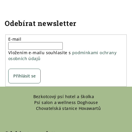
Odebírat newsletter
E-mail
Vložením e-mailu souhlasíte s
podmínkami ochrany
osobních údajů
Přihlásit se
Z
Bezkotcový psí hotel a školka
á
Psí salon a wellness Doghouse
p
Chovatelská stanice Hovawartů
a
t
í