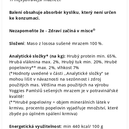
Balení obsahuje absorbér kyslíku, který není určen
ke konzumaci.
®
Nezapomeňte že - Zdraví začíná v misce
Složení
: Maso z lososa sušené mrazem 100 %.
Analytické složky* (na kg):
Hrubý protein min. 65%,
Hrubá vláknina max. 2%, Hrubý tuk min. 20%, Hrubé
popeloviny** max. 2%, vlhkost 7%
(*Hodnoty uvedené v části ,,Analytické složky" se
mohou lišit v návaznosti na sezónnost i zdroj
použitých mas. Většina mas použitých na výrobu
Yoggies Pamlslů sešených mrazem je v potravinářské
kvalitě!
(**Hrubé popeloviny = objem minerálních látek v
krmivu, procento popelovin vyjadřuje množství, které
zbyde po úplném spálení krmiva)
Energetická využitelnost
: min 440 kcal/ 100 g