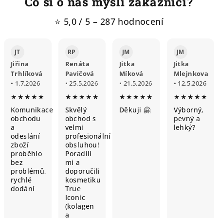
Co si o nás myslí zakazníci?
⭐ 5,0 / 5 – 287 hodnocení
JT
RP
JM
JM
Jiřina
Renáta
Jitka
Jitka
Trhlíková
Pavičová
Míková
Mlejnkova
• 1.7.2026
• 25.5.2026
• 21.5.2026
• 12.5.2026
★★★★★
★★★★★
★★★★★
★★★★★
Komunikace
Skvělý
Děkuji 🤗
Výborný,
obchodu
obchod s
pevný a
a
velmi
lehký?
odeslání
profesionální
zboží
obsluhou!
proběhlo
Poradili
bez
mi a
problémů,
doporučili
rychlé
kosmetiku
dodání
True
Iconic
(kolagen
a