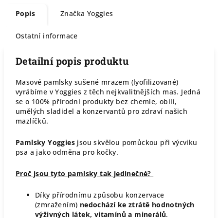
Popis
Značka
Yoggies
Ostatní informace
Detailní popis produktu
Masové pamlsky sušené mrazem (lyofilizované)
vyrábíme v Yoggies z těch nejkvalitnějších mas. Jedná
se o 100% přírodní produkty bez chemie, obilí,
umělých sladidel a konzervantů pro zdraví našich
mazlíčků.
Pamlsky Yoggies
jsou skvělou pomůckou při výcviku
psa a jako odměna pro kočky.
Proč jsou tyto pamlsky tak jedinečné?
Díky přírodnímu způsobu konzervace
(zmražením)
nedochází ke ztrátě hodnotných
výživných látek, vitamínů a minerálů
.