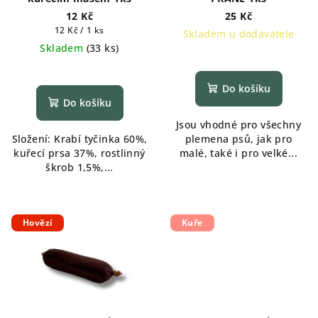
12 Kč
25 Kč
Měrná
12 Kč / 1 ks
Skladem u dodavatele
cena:
Skladem
(
33 ks
)
Do košíku
Do košíku
Jsou vhodné pro všechny
Složení: Krabí tyčinka 60%,
plemena psů, jak pro
kuřecí prsa 37%, rostlinný
malé, také i pro velké...
škrob 1,5%,...
Hovězí
Kuře