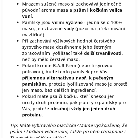
Mrazem sušené maso si zachovává jedinečné
původní aroma masa a
psům i kočkám velice
voní
.
Pamlsky jsou
velmi výživné
- jedná se o 100%
maso, jen zbavené vody (pozor na překrmování
mazlíčka!).
Při zachování výživových hodnot čerstvého
syrového masa dosáhneme jeho šetrným
zpracováním lyofilizací také
delší trvanlivosti
,
než by mělo čerstvé maso.
Pokud krmíte B.A.R.F.em (nebo-li syrovou
potravou), bude tento pamlsek pro Vás
příjemnou alternativou např. k pečeným
pamlskům
, protože lyofilizované maso je prostě
jen maso, bez dalších ingrediencí.
Pokud máte psa či kočku, kteří snesou jen
určitý druh proteinu, pak jsou tyto pamlsky pro
Vás, protože
obsahují vždy jen jeden druh
proteinu
.
Tip: Máte vybíravého mazlíčka? Máme vyzkoušeno, že
psům i kočkám velice voní, takže po něm chňapnou i
Ti nejvybíravější mazlíčci!