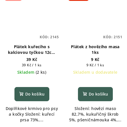
KÓD:
2145
KÓD:
2151
Plátek kuřecího s
Plátek z hovězího masa
kalciovou tyčkou 12cm
1ks
1ks
39 Kč
9 Kč
Měrná
Měrná
39 Kč / 1 ks
9 Kč / 1 ks
cena:
cena:
Skladem
(
2 ks
)
Skladem u dodavatele
Do košíku
Do košíku
Doplňkové krmivo pro psy
Složení: hovězí maso
a kočky Složení: kuřecí
82,7%, kukuřičný škrob
prsa 73%,...
5%, pšeničnámouka 4%,...