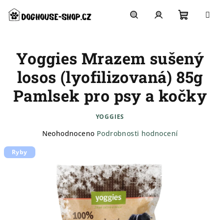
Přejít
na
obsah
Nákupn
Hledat
Přihlášení
Yoggies Mrazem sušený
košík
losos (lyofilizovaná) 85g
Pamlsek pro psy a kočky
YOGGIES
Průměrné
Neohodnoceno
Podrobnosti hodnocení
hodnocení
Ryby
produktu
je
0,0
z
5
hvězdiček.