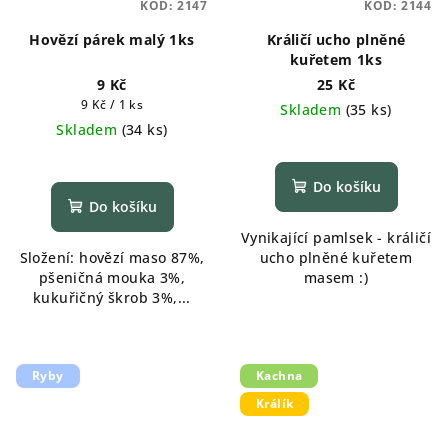
KÓD:
2147
KÓD:
2144
Hovězí párek malý 1ks
Králičí ucho plněné
kuřetem 1ks
9 Kč
25 Kč
Měrná
9 Kč / 1 ks
Skladem
(
35 ks
)
cena:
Skladem
(
34 ks
)
Do košíku
Do košíku
Vynikající pamlsek - králičí
Složení: hovězí maso 87%,
ucho plněné kuřetem
pšeničná mouka 3%,
masem :)
kukuřičný škrob 3%,...
Ryby
Kachna
Králík