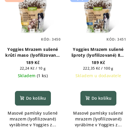
KÓD:
3450
KÓD:
3451
Yoggies Mrazem sušené
Yoggies Mrazem sušené
krůtí maso (lyofilizované)
šproty (lyofilizované) 85g
85g Pamlsek pro psy a
Pamlsek pro psy a kočky
189 Kč
189 Kč
kočky
Měrná
Měrná
22,24 Kč / 10 g
222,35 Kč / 100 g
cena:
cena:
Skladem
(
1 ks
)
Skladem u dodavatele
Do košíku
Do košíku
Masové pamlsky sušené
Masové pamlsky sušené
mrazem (lyofilizované)
mrazem (lyofilizované)
vyrábíme v Yoggies z...
vyrábíme v Yoggies z...