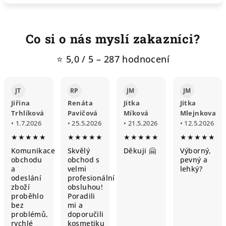
Co si o nás myslí zakazníci?
⭐ 5,0 / 5 – 287 hodnocení
JT
RP
JM
JM
Jiřina
Renáta
Jitka
Jitka
Trhlíková
Pavičová
Míková
Mlejnkova
• 1.7.2026
• 25.5.2026
• 21.5.2026
• 12.5.2026
★★★★★
★★★★★
★★★★★
★★★★★
Komunikace
Skvělý
Děkuji 🤗
Výborný,
obchodu
obchod s
pevný a
a
velmi
lehký?
odeslání
profesionální
zboží
obsluhou!
proběhlo
Poradili
bez
mi a
problémů,
doporučili
rychlé
kosmetiku