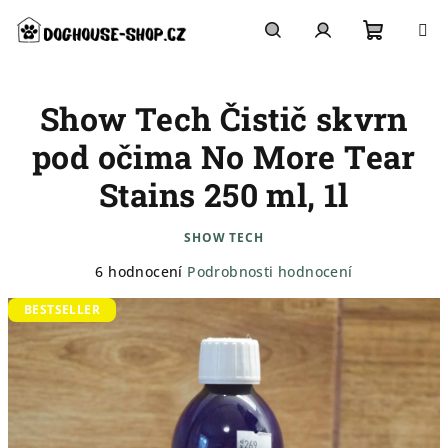
Přejít
na
obsah
Nákupn
Hledat
Přihlášení
Show Tech Čistič skvrn
košík
pod očima No More Tear
Stains 250 ml, 1l
SHOW TECH
Průměrné
6 hodnocení
Podrobnosti hodnocení
hodnocení
BESTSELLER
produktu
je
4,3
z
5
hvězdiček.