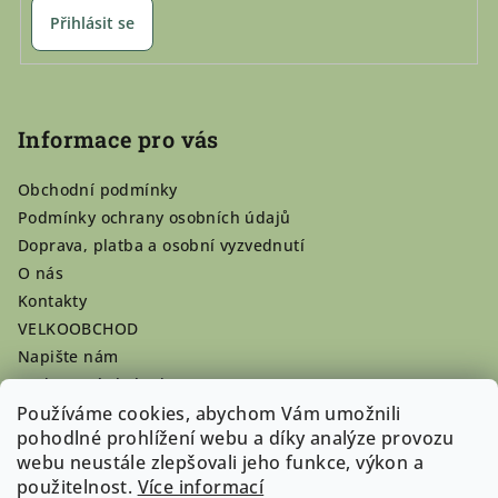
Přihlásit se
Informace pro vás
Obchodní podmínky
Podmínky ochrany osobních údajů
Doprava, platba a osobní vyzvednutí
O nás
Kontakty
VELKOOBCHOD
Napište nám
Hodnocení obchodu
Registrace se vyplatí!
Používáme cookies, abychom Vám umožnili
pohodlné prohlížení webu a díky analýze provozu
Pamlsky na míru
webu neustále zlepšovali jeho funkce, výkon a
Nepřevzaté dobírky
použitelnost.
Více informací