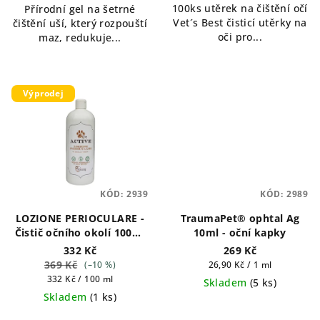
100ks utěrek na čištění očí
Přírodní gel na šetrné
Vet´s Best čisticí utěrky na
čištění uší, který rozpouští
oči pro...
maz, redukuje...
Výprodej
KÓD:
2939
KÓD:
2989
LOZIONE PERIOCULARE -
TraumaPet® ophtal Ag
Čistič očního okolí 100ml
10ml - oční kapky
EXP.:4/28
332 Kč
269 Kč
369 Kč
Měrná
(–10 %)
26,90 Kč / 1 ml
Měrná
cena:
332 Kč / 100 ml
Skladem
(
5 ks
)
cena:
Skladem
(
1 ks
)