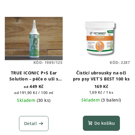
KÓD:
1989/125
KÓD:
2287
TRUE ICONIC P+S Ear
Čistící ubrousky na oči
Solution – péče o uši s
pro psy VET´S BEST 100 ks
ochranným účinkem
449 Kč
169 Kč
od
125ml
Měrná
Měrná
1,69 Kč / 1 ks
od 191,90 Kč / 100 ml
cena:
cena:
Skladem
(
3 balení
)
Skladem
(
30 ks
)
Do košíku
Detail