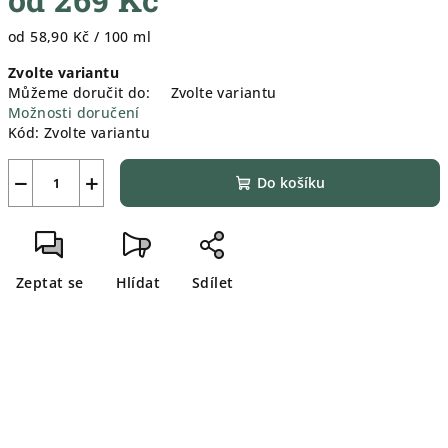
Měrná
od 58,90 Kč / 100 ml
cena:
Zvolte variantu
Můžeme doručit do:
Zvolte variantu
Možnosti doručení
Kód:
Zvolte variantu
−
+
Do košíku
Zeptat se
Hlídat
Sdílet