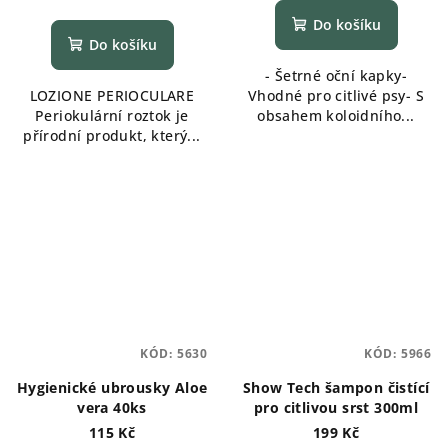
Do košíku
Do košíku
- Šetrné oční kapky-
LOZIONE PERIOCULARE
Vhodné pro citlivé psy- S
Periokulární roztok je
obsahem koloidního...
přírodní produkt, který...
KÓD:
5630
KÓD:
5966
Hygienické ubrousky Aloe
Show Tech šampon čistící
vera 40ks
pro citlivou srst 300ml
115 Kč
199 Kč