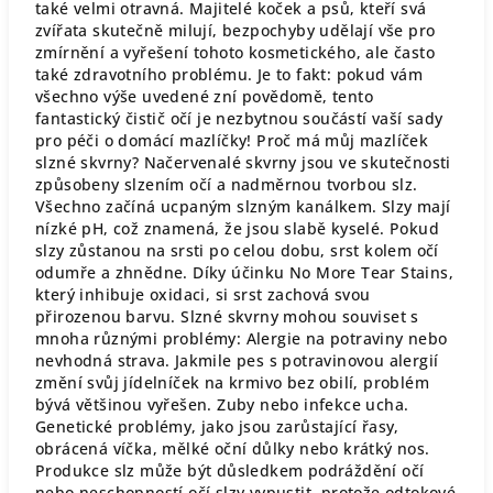
také velmi otravná. Majitelé koček a psů, kteří svá
zvířata skutečně milují, bezpochyby udělají vše pro
zmírnění a vyřešení tohoto kosmetického, ale často
také zdravotního problému. Je to fakt: pokud vám
všechno výše uvedené zní povědomě, tento
fantastický čistič očí je nezbytnou součástí vaší sady
pro péči o domácí mazlíčky! Proč má můj mazlíček
slzné skvrny? Načervenalé skvrny jsou ve skutečnosti
způsobeny slzením očí a nadměrnou tvorbou slz.
Všechno začíná ucpaným slzným kanálkem. Slzy mají
nízké pH, což znamená, že jsou slabě kyselé. Pokud
slzy zůstanou na srsti po celou dobu, srst kolem očí
odumře a zhnědne. Díky účinku No More Tear Stains,
který inhibuje oxidaci, si srst zachová svou
přirozenou barvu. Slzné skvrny mohou souviset s
mnoha různými problémy: Alergie na potraviny nebo
nevhodná strava. Jakmile pes s potravinovou alergií
změní svůj jídelníček na krmivo bez obilí, problém
bývá většinou vyřešen. Zuby nebo infekce ucha.
Genetické problémy, jako jsou zarůstající řasy,
obrácená víčka, mělké oční důlky nebo krátký nos.
Produkce slz může být důsledkem podráždění očí
nebo neschopností očí slzy vypustit, protože odtokové