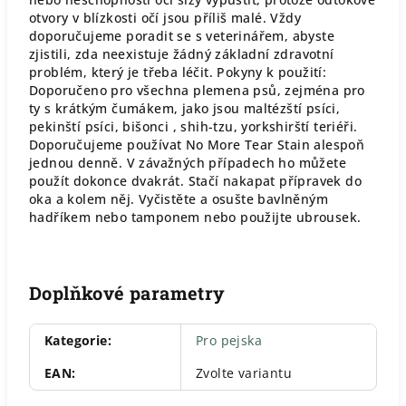
otvory v blízkosti očí jsou příliš malé. Vždy
doporučujeme poradit se s veterinářem, abyste
zjistili, zda neexistuje žádný základní zdravotní
problém, který je třeba léčit. Pokyny k použití:
Doporučeno pro všechna plemena psů, zejména pro
ty s krátkým čumákem, jako jsou maltézští psíci,
pekinští psíci, bišonci , shih-tzu, yorkshirští teriéři.
Doporučujeme používat No More Tear Stain alespoň
jednou denně. V závažných případech ho můžete
použít dokonce dvakrát. Stačí nakapat přípravek do
oka a kolem něj. Vyčistěte a osušte bavlněným
hadříkem nebo tamponem nebo použijte ubrousek.
Doplňkové parametry
Kategorie
:
Pro pejska
EAN
:
Zvolte variantu