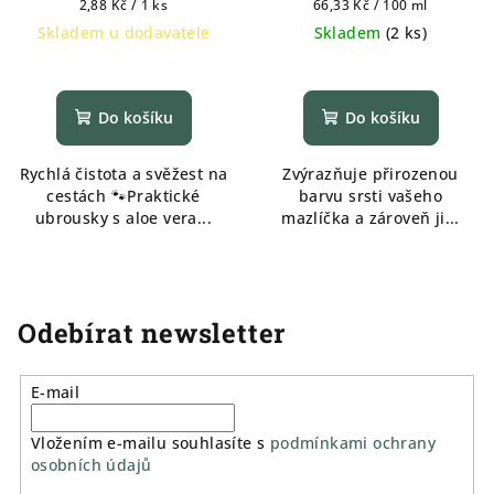
Měrná
Měrná
2,88 Kč / 1 ks
66,33 Kč / 100 ml
cena:
cena:
Skladem u dodavatele
Skladem
(
2 ks
)
Do košíku
Do košíku
Rychlá čistota a svěžest na
Zvýrazňuje přirozenou
cestách 🐾Praktické
barvu srsti vašeho
ubrousky s aloe vera...
mazlíčka a zároveň ji...
Odebírat newsletter
E-mail
Vložením e-mailu souhlasíte s
podmínkami ochrany
osobních údajů