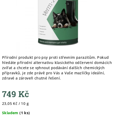
hvězdiček.
Přírodní produkt pro psy proti střevním parazitům. Pokud
hledáte přírodní alternativu klasického odčervení domácích
zvířat a chcete se vyhnout podávání dalších chemických
přípravků, je zde právě pro Vás a Vaše mazlíčky ideální,
zdravé a zároveň chutné řešení.
749 Kč
Měrná
23,05 Kč / 10 g
cena:
Skladem
(
1 ks
)