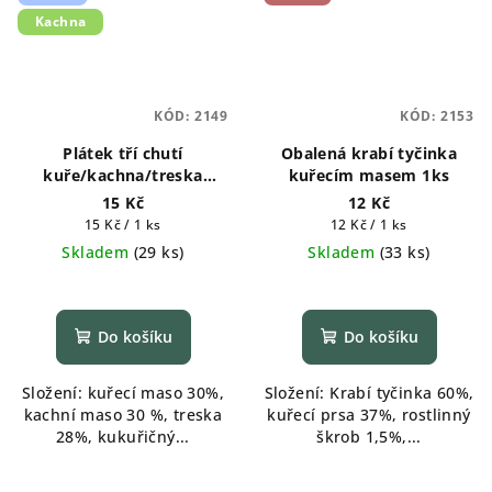
Kachna
KÓD:
2149
KÓD:
2153
Plátek tří chutí
Obalená krabí tyčinka
kuře/kachna/treska
kuřecím masem 1ks
měkké 1ks
15 Kč
12 Kč
Měrná
Měrná
15 Kč / 1 ks
12 Kč / 1 ks
cena:
cena:
Skladem
(
29 ks
)
Skladem
(
33 ks
)
Do košíku
Do košíku
Složení: kuřecí maso 30%,
Složení: Krabí tyčinka 60%,
kachní maso 30 %, treska
kuřecí prsa 37%, rostlinný
28%, kukuřičný...
škrob 1,5%,...