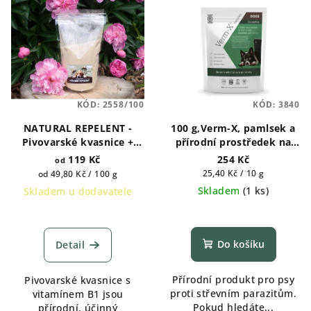
KÓD:
2558/100
KÓD:
3840
NATURAL REPELENT -
100 g,Verm-X, pamlsek a
Pivovarské kvasnice +
přírodní prostředek na
Vitamin B1 - pro psy -
podporu
119 Kč
254 Kč
od
100g, 250g a 500g
"bezchemického"
Měrná
Měrná
25,40 Kč / 10 g
od 49,80 Kč / 100 g
odčervení psa
cena:
cena:
Skladem
(
1 ks
)
Skladem u dodavatele
Do košíku
Detail
Přírodní produkt pro psy
Pivovarské kvasnice s
proti střevním parazitům.
vitamínem B1 jsou
Pokud hledáte...
přírodní, účinný