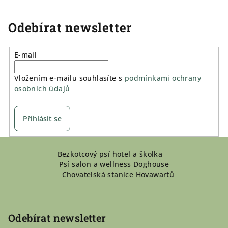
Odebírat newsletter
E-mail
Vložením e-mailu souhlasíte s
podmínkami ochrany
osobních údajů
Přihlásit se
Z
Bezkotcový psí hotel a školka
á
Psí salon a wellness Doghouse
p
Chovatelská stanice Hovawartů
a
t
í
Odebírat newsletter