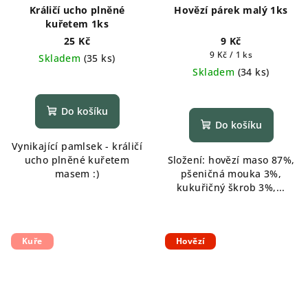
Králičí ucho plněné
Hovězí párek malý 1ks
kuřetem 1ks
25 Kč
9 Kč
Měrná
9 Kč / 1 ks
Skladem
(
35 ks
)
cena:
Skladem
(
34 ks
)
Do košíku
Do košíku
Vynikající pamlsek - králičí
ucho plněné kuřetem
Složení: hovězí maso 87%,
masem :)
pšeničná mouka 3%,
kukuřičný škrob 3%,...
Kuře
Hovězí