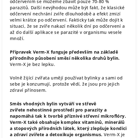
odčervením se můžeme zbavit pouze 70-80 %
parazitů. Další nevýhodou může být fakt, že klasické
odčervení nechrání zvíře dlouhodobě a efekt zmizí
velmi krátce po odčervení. Fakticky tak může dojít k
situaci, že se zvíře nakazí několik dní po odčervení a
až do další aplikace se parazité v organismu vesele
množí.
Přípravek Verm-X funguje především na základě
přírodního působení směsí několika druhů bylin.
Verm-X je bez lepku.
Volně žijící zvířata umějí používat bylinky a sami od
sebe je konzumují, protože vědí, že jsou pro jejich
zdraví přínosem.
Směs vhodných bylin vytváří ve střevě
zvířete nehostinné prostředí pro parazity a
napomáhá tak k tvorbě příznivé střevní mikroflóry.
Verm-X také obsahuje komplex vitamínů, minerálů
a stopových přírodních látek, který zlepšuje kondici
a zdraví zvířete a detoxikuje organismus.
Verm-X je