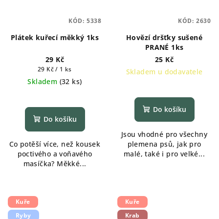
KÓD:
5338
KÓD:
2630
Plátek kuřecí měkký 1ks
Hovězí dršťky sušené
PRANÉ 1ks
29 Kč
25 Kč
Měrná
29 Kč / 1 ks
Skladem u dodavatele
cena:
Skladem
(
32 ks
)
Do košíku
Do košíku
Jsou vhodné pro všechny
Co potěší více, než kousek
plemena psů, jak pro
poctivého a voňavého
malé, také i pro velké...
masíčka? Měkké...
Kuře
Kuře
Ryby
Krab