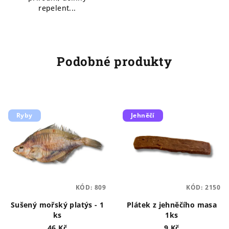
repelent...
Podobné produkty
Ryby
Jehněčí
KÓD:
809
KÓD:
2150
Sušený mořský platýs - 1
Plátek z jehněčího masa
ks
1ks
46 Kč
9 Kč