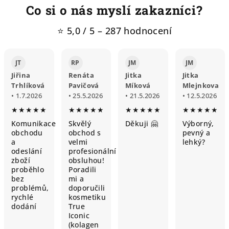
Co si o nás myslí zakazníci?
⭐ 5,0 / 5 – 287 hodnocení
JT
RP
JM
JM
Jiřina
Renáta
Jitka
Jitka
Trhlíková
Pavičová
Míková
Mlejnkova
• 1.7.2026
• 25.5.2026
• 21.5.2026
• 12.5.2026
★★★★★
★★★★★
★★★★★
★★★★★
Komunikace
Skvělý
Děkuji 🤗
Výborný,
obchodu
obchod s
pevný a
a
velmi
lehký?
odeslání
profesionální
zboží
obsluhou!
proběhlo
Poradili
bez
mi a
problémů,
doporučili
rychlé
kosmetiku
dodání
True
Iconic
(kolagen