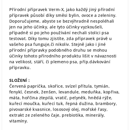
Přírodní přípravek Verm-X, jako každý jiný přírodní
přípravek působí díky směsi bylin, ovoce a zeleniny.
Doporučujeme, abyste se bezvýhradně nespoléhali
jen na jeho účinky, ale tyto účinky vyzkoušeli,
případně si po jeho používání nechali stolici psa
testovat. Díky tomu zjistíte, zda přípravek právě u
vašeho psa funguje,či nikoliv. Stejně jako i jiné
přírodní přípravky podobného druhu se mohou
účinky tohoto přírodního produktu lišit v návaznosti
na velikost, stáří, či plemeno psa, příp.dávkování
přípravku.
SLOŽENÍ :
Červená paprička, skořice, svízel přítula, tymián,
fenykl, česnek, ženšen, levandule, meduňka, kopřiva,
máta, hořčina ztepilá, vratič, pelyněk, hnědá rýže,
kuřecí moučka, kuřecí tuk, řepná dužina, brambory,
pivovarské kvasnice, lososový olej, mořské řasy,
extrakt ze zeleného čaje, prebiotika, minerály,
vitamíny.