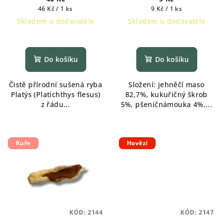
Měrná
Měrná
46 Kč / 1 ks
9 Kč / 1 ks
cena:
cena:
Skladem u dodavatele
Skladem u dodavatele
Průměrné
hodnocení
produktu
Do košíku
Do košíku
je
5,0
Čistě přírodní sušená ryba
Složení: jehněčí maso
z
Platýs (Platichthys flesus)
82,7%, kukuřičný škrob
5
z řádu...
5%, pšeničnámouka 4%,...
hvězdiček.
Kuře
Hovězí
KÓD:
2144
KÓD:
2147