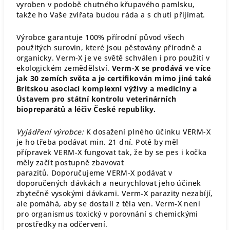
vyroben v podobě chutného křupavého pamlsku,
takže ho Vaše zvířata budou ráda a s chutí přijímat.
Výrobce garantuje 100% přírodní původ všech
použitých surovin, které jsou pěstovány přírodně a
organicky. Verm-X je ve světě schválen i pro použití v
ekologickém zemědělství.
Verm-X se prodává ve více
jak 30 zemích světa a je certifikován mimo jiné také
Britskou asociací komplexní výživy a medicíny a
Ústavem pro státní kontrolu veterinárních
biopreparátů a léčiv České republiky.
Vyjádření výrobce:
K dosažení plného účinku VERM-X
je ho třeba podávat min. 21 dní. Poté by měl
přípravek VERM-X fungovat tak, že by se pes i kočka
měly začít postupně zbavovat
parazitů. Doporučujeme VERM-X podávat v
doporučených dávkách a neurychlovat jeho účinek
zbytečně vysokými dávkami. Verm-X parazity nezabíjí,
ale pomáhá, aby se dostali z těla ven. Verm-X není
pro organismus toxický v porovnání s chemickými
prostředky na odčervení.