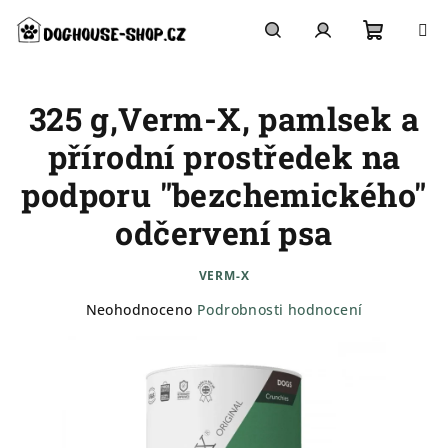
Přejít
na
obsah
Nákupn
Hledat
Přihlášení
325 g,Verm-X, pamlsek a
košík
přírodní prostředek na
podporu "bezchemického"
odčervení psa
VERM-X
Průměrné
Neohodnoceno
Podrobnosti hodnocení
hodnocení
produktu
je
0,0
z
5