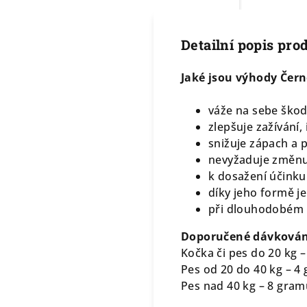
Detailní popis pro
Jaké jsou výhody Čer
váže na sebe škod
zlepšuje zažívání,
snižuje zápach a 
nevyžaduje změnu 
k dosažení účinku
díky jeho formě je
při dlouhodobém už
Doporučené dávkován
Kočka či pes do 20 kg 
Pes od 20 do 40 kg – 
Pes nad 40 kg – 8 gra