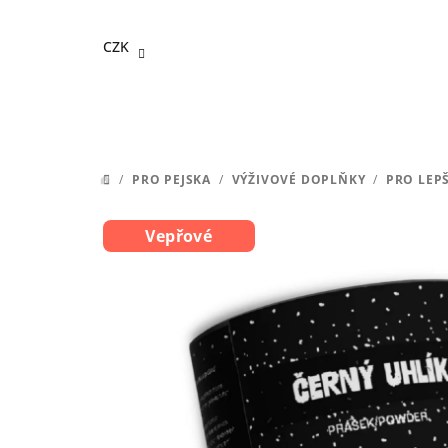
Přejít
na
CZK
obsah
/
PRO PEJSKA
/
VÝŽIVOVÉ DOPLŇKY
/
PRO LEPŠ
DOMŮ
Vepřové