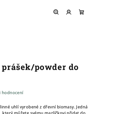
Hledat
Přihlášení
Nákupní
košík
- prášek/powder do
i hodnocení
tlinné uhlí vyrobené z dřevní biomasy. Jedná
k, který můžete svému mazlíčkovi přidat do