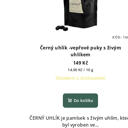
KÓD:
16
Černý uhlík -vepřové puky s živým
uhlíkem
149 Kč
Měrná
14,90 Kč / 10 g
cena:
Skladem u dodavatele
Průměrné
hodnocení
Do košíku
produktu
je
5,0
ČERNÝ UHLÍK je pamlsek s živým uhlím, kte
z
byl vyroben ve...