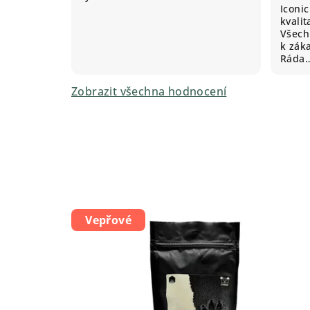
Iconic
kvali
Všechn
k záka
Ráda
Zobrazit všechna hodnocení
Vepřové