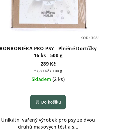
KÓD:
3081
BONBONIÉRA PRO PSY - Plněné Dortíčky
16 ks - 500 g
289 Kč
Měrná
57,80 Kč / 100 g
cena:
Skladem
(
2 ks
)
Do košíku
Unikátní vařený výrobek pro psy ze dvou
druhů masových těst a s...