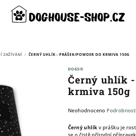
Í ZAŽÍVÁNÍ
/
ČERNÝ UHLÍK - PRÁŠEK/POWDER DO KRMIVA 150G
DOGSIE
Černý uhlík 
krmiva 150g
Průměrné
Neohodnoceno
Podrobnost
hodnocení
produktu
Černý uhlík
v prášku je ros
je
se o čistě přírodní příprave