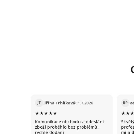
JT
Jiřina Trhlíková
• 1.7.2026
RP
R
★★★★★
★★
Komunikace obchodu a odeslání
Skvěl
zboží proběhlo bez problémů,
profes
rychlé dodání
mi a 