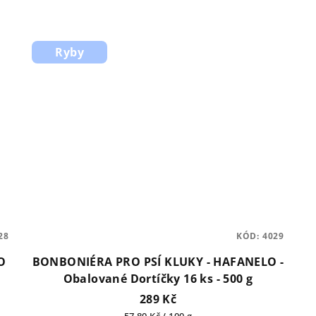
Ryby
28
KÓD:
4029
O
BONBONIÉRA PRO PSÍ KLUKY - HAFANELO -
Obalované Dortíčky 16 ks - 500 g
289 Kč
Měrná