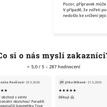
Pozor, přípravek může p
V případě, že zvířeti p
nedošlo ke snížení jejic
Co si o nás myslí zakazníci
⭐ 5,0 / 5 – 287 hodnocení
enáta Pavičová
• 25.5.2026
JM
Jitka Míková
• 21.5.2026
★★★
★★★★★
ý obchod s velmi
Děkuji 🤗
ionální obsluhou! Poradili
doporučili kosmetiku True