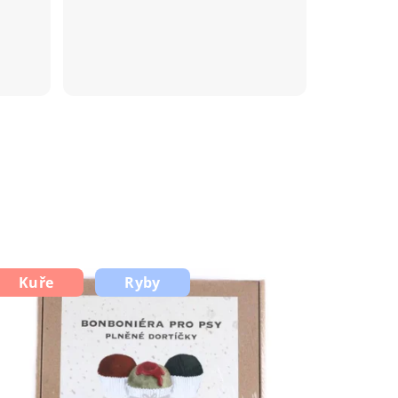
Kuře
Ryby