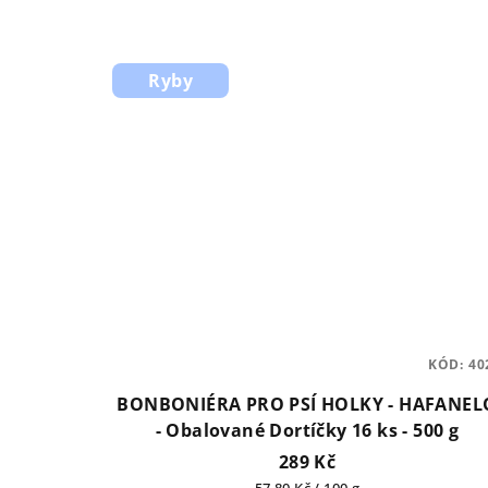
5
hvězdiček.
Ryby
KÓD:
40
BONBONIÉRA PRO PSÍ HOLKY - HAFANEL
- Obalované Dortíčky 16 ks - 500 g
289 Kč
Měrná