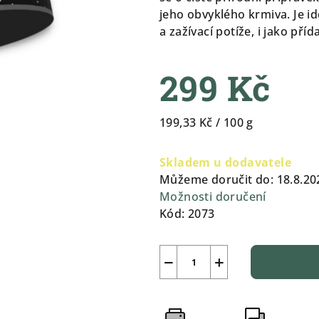
0,0
jeho obvyklého krmiva. Je ide
z
a zažívací potíže, i jako pří
5
hvězdiček.
299 Kč
Měrná
199,33 Kč / 100 g
cena:
Skladem u dodavatele
Můžeme doručit do:
18.8.20
Možnosti doručení
Kód:
2073
−
+