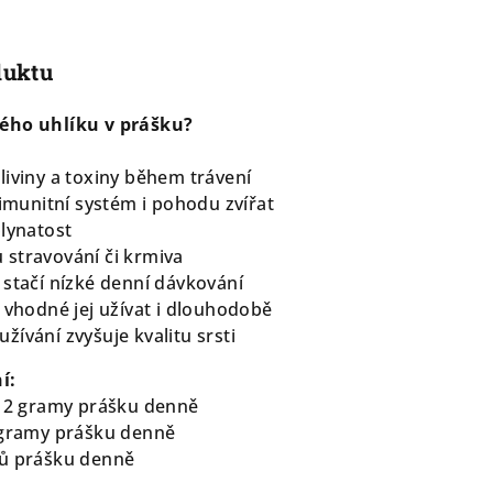
duktu
ného uhlíku v prášku?
liviny a toxiny během trávení
 imunitní systém i pohodu zvířat
plynatost
stravování či krmiva
 stačí nízké denní dávkování
 vhodné jej užívat i dlouhodobě
ívání zvyšuje kvalitu srsti
í:
– 2 gramy prášku denně
4 gramy prášku denně
mů prášku denně