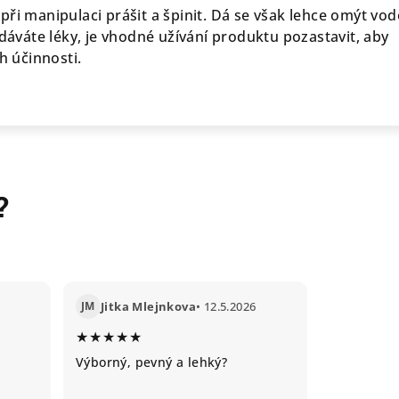
ři manipulaci prášit a špinit. Dá se však lehce omýt vod
odáváte léky, je vhodné užívání produktu pozastavit, aby
h účinnosti.
?
JM
Jitka Mlejnkova
• 12.5.2026
★★★★★
Výborný, pevný a lehký?