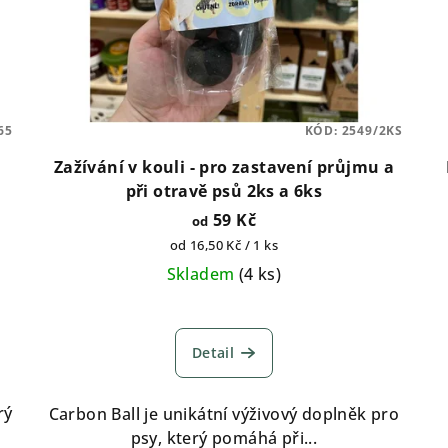
65
KÓD:
2549/2KS
Zažívání v kouli - pro zastavení průjmu a
při otravě psů 2ks a 6ks
59 Kč
od
Měrná
od 16,50 Kč / 1 ks
cena:
Skladem
(
4 ks
)
Detail
rý
Carbon Ball je unikátní výživový doplněk pro
psy, který pomáhá při...