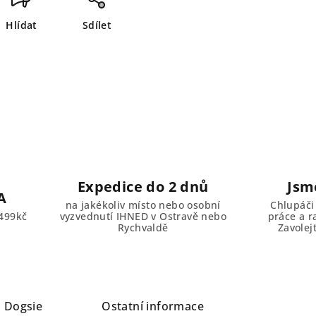
Hlídat
Sdílet
Expedice do 2 dnů
Jsm
A
na jakékoliv místo nebo osobní
Chlupáči
499kč
vyzvednutí IHNED v Ostravě nebo
práce a r
Rychvaldě
Zavolej
a
Dogsie
Ostatní informace