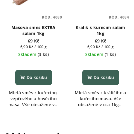
KÓD:
4080
KÓD:
4084
Masová směs EXTRA
Králík s kuřecím salám
salám 1kg
1kg
69 Kč
69 Kč
Měrná
Měrná
6,90 Kč / 100 g
6,90 Kč / 100 g
cena:
cena:
Skladem
(
3 ks
)
Skladem
(
1 ks
)
Do košíku
Do košíku
Mletá směs z kuřecího,
Mletá směs z králičího a
vepřového a hovězího
kuřecího masa. Vše
masa. Vše obsažené v...
obsažené v cca 1kg...