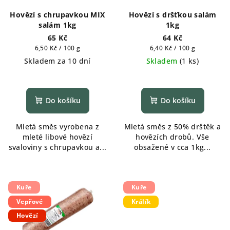
Hovězí s chrupavkou MIX
Hovězí s dršťkou salám
salám 1kg
1kg
65 Kč
64 Kč
Měrná
Měrná
6,50 Kč / 100 g
6,40 Kč / 100 g
cena:
cena:
Skladem za 10 dní
Skladem
(
1 ks
)
Průměrné
hodnocení
produktu
Do košíku
Do košíku
je
5,0
Mletá směs vyrobena z
Mletá směs z 50% drštěk a
z
mleté libové hovězí
hovězích drobů. Vše
5
svaloviny s chrupavkou a...
obsažené v cca 1kg...
hvězdiček.
Kuře
Kuře
Vepřové
Králík
Hovězí