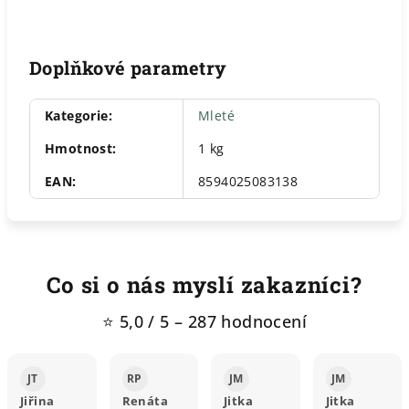
Doplňkové parametry
Kategorie
:
Mleté
Hmotnost
:
1 kg
EAN
:
8594025083138
Co si o nás myslí zakazníci?
⭐ 5,0 / 5 – 287 hodnocení
JT
RP
JM
JM
Jiřina
Renáta
Jitka
Jitka