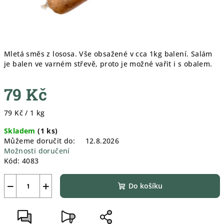
Mletá směs z lososa. Vše obsažené v cca 1kg balení. Salám
je balen ve varném střevě, proto je možné vařit i s obalem.
79 Kč
Měrná
79 Kč / 1 kg
cena:
Skladem
(
1 ks
)
Můžeme doručit do:
12.8.2026
Možnosti doručení
Kód:
4083
−
+
Do košíku