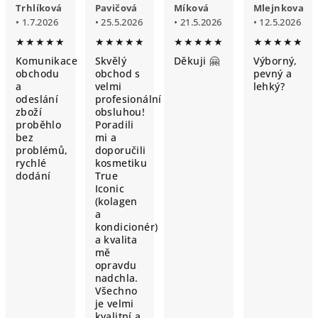
Trhlíková
Pavičová
Míková
Mlejnkova
• 1.7.2026
• 25.5.2026
• 21.5.2026
• 12.5.2026
★★★★★
★★★★★
★★★★★
★★★★★
Komunikace
Skvělý
Děkuji 🤗
Výborný,
obchodu
obchod s
pevný a
a
velmi
lehký?
odeslání
profesionální
zboží
obsluhou!
proběhlo
Poradili
bez
mi a
problémů,
doporučili
rychlé
kosmetiku
dodání
True
Iconic
(kolagen
a
kondicionér)
a kvalita
mě
opravdu
nadchla.
Všechno
je velmi
kvalitní a