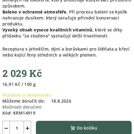
způsobem.
Baleno v ochranné atmosféře
. Při procesu balení se kyslík
nahrazuje dusíkem, který zaručuje přírodní konzervaci
produktu.
Vysoký obsah vysoce kvalitních vitamínů,
které se díky
přídavku "za studena" vyznačují delší trvanlivostí.
Receptura s jehněčím, dýní a borůvkami pro štěňata a březí
nebo kojící feny středních a velkých plemen.
2 029 Kč
Měrná
16,91 Kč / 100 g
cena:
Skladem u dodavatele
Můžeme doručit do:
18.8.2026
Možnosti doručení
Kód:
KRM14919
−
+
Do košíku