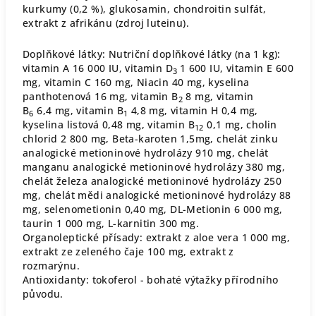
kurkumy (0,2 %), glukosamin, chondroitin sulfát,
extrakt z afrikánu (zdroj luteinu).
Doplňkové látky: Nutriční doplňkové látky (na 1 kg):
vitamin A 16 000 IU, vitamin D
1 600 IU, vitamin E 600
3
mg, vitamin C 160 mg, Niacin 40 mg, kyselina
panthotenová 16 mg, vitamin B
8 mg, vitamin
2
B
6,4 mg, vitamin B
4,8 mg, vitamin H 0,4 mg,
6
1
kyselina listová 0,48 mg, vitamin B
0,1 mg, cholin
12
chlorid 2 800 mg, Beta-karoten 1,5mg, chelát zinku
analogické metioninové hydrolázy 910 mg, chelát
manganu analogické metioninové hydrolázy 380 mg,
chelát železa analogické metioninové hydrolázy 250
mg, chelát mědi analogické metioninové hydrolázy 88
mg, selenometionin 0,40 mg, DL-Metionin 6 000 mg,
taurin 1 000 mg, L-karnitin 300 mg.
Organoleptické přísady: extrakt z aloe vera 1 000 mg,
extrakt ze zeleného čaje 100 mg, extrakt z
rozmarýnu.
Antioxidanty: tokoferol - bohaté výtažky přírodního
původu.