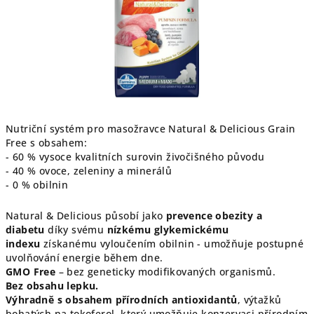
Nutriční systém pro masožravce Natural & Delicious Grain
Free s obsahem:
- 60 % vysoce kvalitních surovin živočišného původu
- 40 % ovoce, zeleniny a minerálů
- 0 % obilnin
Natural & Delicious působí jako
prevence obezity a
diabetu
díky svému
nízkému glykemickému
indexu
získanému vyloučením obilnin - umožňuje postupné
uvolňování energie během dne.
GMO Free
– bez geneticky modifikovaných organismů.
Bez obsahu lepku.
Výhradně s obsahem přírodních antioxidantů
, výtažků
bohatých na tokoferol, který umožňuje konzervaci přírodním