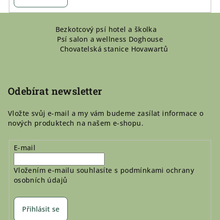
Z
Bezkotcový psí hotel a školka
á
Psí salon a wellness Doghouse
p
Chovatelská stanice Hovawartů
a
t
í
Odebírat newsletter
Vložte svůj e-mail a my vám budeme zasílat informace o
nových produktech na našem e-shopu.
E-mail
Vložením e-mailu souhlasíte s
podmínkami ochrany
osobních údajů
Přihlásit se