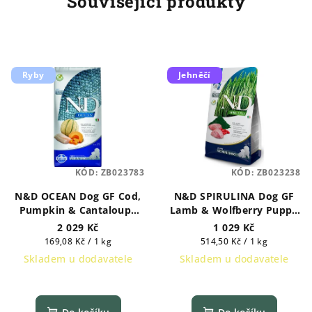
Související produkty
Ryby
Jehněčí
KÓD:
ZB023783
KÓD:
ZB023238
N&D OCEAN Dog GF Cod,
N&D SPIRULINA Dog GF
Pumpkin & Cantaloupe
Lamb & Wolfberry Puppy
Melon Puppy Medium &
Medium & Maxi 2 kg
2 029 Kč
1 029 Kč
Maxi 12 kg
Měrná
Měrná
169,08 Kč / 1 kg
514,50 Kč / 1 kg
cena:
cena:
Skladem u dodavatele
Skladem u dodavatele