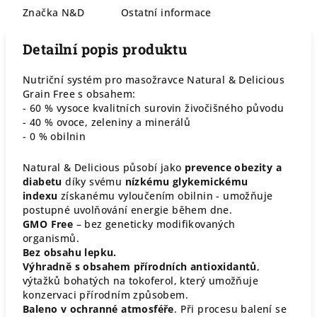
Značka
N&D
Ostatní informace
Detailní popis produktu
Nutriční systém pro masožravce Natural & Delicious
Grain Free s obsahem:
- 60 % vysoce kvalitních surovin živočišného původu
- 40 % ovoce, zeleniny a minerálů
- 0 % obilnin
Natural & Delicious působí jako
prevence obezity a
diabetu
díky svému
nízkému glykemickému
indexu
získanému vyloučením obilnin - umožňuje
postupné uvolňování energie během dne.
GMO Free
– bez geneticky modifikovaných
organismů.
Bez obsahu lepku.
Výhradně s obsahem přírodních antioxidantů
,
výtažků bohatých na tokoferol, který umožňuje
konzervaci přírodním způsobem.
Baleno v ochranné atmosféře
. Při procesu balení se