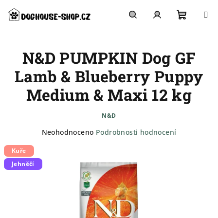
Přejít
na
obsah
Nákupn
Hledat
Přihlášení
N&D PUMPKIN Dog GF
košík
Lamb & Blueberry Puppy
Medium & Maxi 12 kg
N&D
Průměrné
Neohodnoceno
Podrobnosti hodnocení
hodnocení
Kuře
produktu
je
Jehněčí
0,0
z
5
hvězdiček.