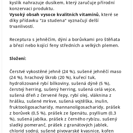
kyslík nahrazuje dusíkem, který zaručuje přírodní
konzervaci produktu.
Vysoký obsah vysoce kvalitních vitamínů,
které se
díky přídavku "za studena" vyznačují delší
trvanlivostí.
Receptura s jehněčím, dýní a borůvkami pro štěňata
a březí nebo kojící feny středních a velkých plemen.
Složení:
Čerstvé vykostěné jehně (24 %), sušené jehněčí maso
(24 %), hrachový škrob (20 %), kuřecí tuk,
hydrolizované rybí bílkoviny, sušená dýně (5 %),
čerstvý herring, sušený herring, sušená celá vejce,
sušená dřeň z červené řepy, rybí olej, vláknina z
hrášku, sušené mrkve, sušená vojtěška, inulin,
fruktooligosacharidy, mannanoligosacharidy, prášek
z borůvek (0,5 %), prášek ze špenátu, psyllium (0,3
%), sušená jablka, prášek z černého rybízu, sušený
sladký pomeranč, prášek z granátových jablek,
chlorid sodný, sušené pivovarské kvasnice, kořen