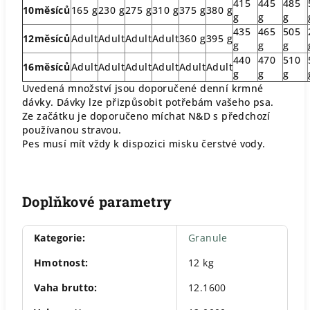
415
445
485
10měsíců
165 g
230 g
275 g
310 g
375 g
380 g
g
g
g
435
465
505
12měsíců
Adult
Adult
Adult
Adult
360 g
395 g
g
g
g
440
470
510
16měsíců
Adult
Adult
Adult
Adult
Adult
Adult
g
g
g
Uvedená množství jsou doporučené denní krmné
dávky. Dávky lze přizpůsobit potřebám vašeho psa.
Ze začátku je doporučeno míchat N&D s předchozí
používanou stravou.
Pes musí mít vždy k dispozici misku čerstvé vody.
Doplňkové parametry
Kategorie
:
Granule
Hmotnost
:
12 kg
Vaha brutto
:
12.1600