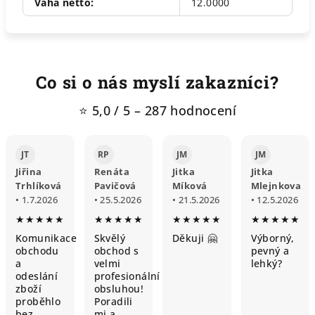
Vaha netto
:
12.0000
Co si o nás myslí zakazníci?
⭐ 5,0 / 5 – 287 hodnocení
JT
RP
JM
JM
Jiřina
Renáta
Jitka
Jitka
Trhlíková
Pavičová
Míková
Mlejnkova
• 1.7.2026
• 25.5.2026
• 21.5.2026
• 12.5.2026
★★★★★
★★★★★
★★★★★
★★★★★
Komunikace
Skvělý
Děkuji 🤗
Výborný,
obchodu
obchod s
pevný a
a
velmi
lehký?
odeslání
profesionální
zboží
obsluhou!
proběhlo
Poradili
bez
mi a