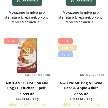
Do košíku
Do košíku
Vyvážené krmivo pro
Vyvážené krmivo pro
štěňata a březí nebo kojící
štěňata a březí nebo kojící
feny středních a...
feny středních a...
Kuře
Kuře
Zvěřina
Ryby
KÓD:
KRM13098
KÓD:
ZB008412
N&D ANCESTRAL GRAIN
N&D PRIME Dog GF Wild
Dog LG Chicken, Spelt,
Boar & Apple Adult
Oats & Pomegranate
Medium & Maxi 12 kg
1 599 Kč
2 155 Kč
Puppy Medium & Maxi 12
Měrná
Měrná
133,25 Kč / 1 kg
179,58 Kč / 1 kg
kg
cena:
cena:
Skladem u dodavatele
Skladem u dodavatele