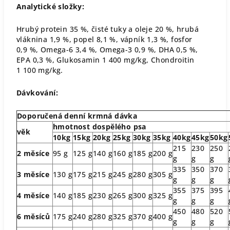
Analytické složky:
Hrubý protein 35 %, čisté tuky a oleje 20 %, hrubá
vláknina 1,9 %, popel 8,1 %, vápník 1,3 %, fosfor
0,9 %, Omega-6 3,4 %, Omega-3 0,9 %, DHA 0,5 %,
EPA 0,3 %, Glukosamin 1 400 mg/kg, Chondroitin
1 100 mg/kg.
Dávkování:
Doporučená denní krmná dávka
hmotnost dospělého psa
věk
10kg
15kg
20kg
25kg
30kg
35kg
40kg
45kg
50kg
215
230
250
2 měsíce
95 g
125 g
140 g
160 g
185 g
200 g
g
g
g
335
350
370
3 měsíce
130 g
175 g
215 g
245 g
280 g
305 g
g
g
g
355
375
395
4 měsíce
140 g
185 g
230 g
265 g
300 g
325 g
g
g
g
450
480
520
6 měsíců
175 g
240 g
280 g
325 g
370 g
400 g
g
g
g