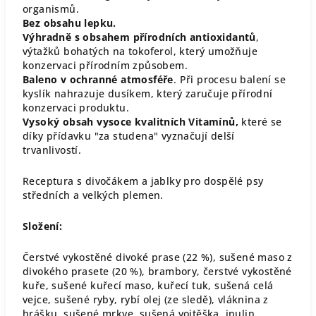
organismů.
Bez obsahu lepku.
Výhradně s obsahem přírodních antioxidantů
,
výtažků bohatých na tokoferol, který umožňuje
konzervaci přírodním způsobem.
Baleno v ochranné atmosféře
. Při procesu balení se
kyslík nahrazuje dusíkem, který zaručuje přírodní
konzervaci produktu.
Vysoký obsah vysoce kvalitních Vitamínů,
které se
díky přídavku "za studena" vyznačují delší
trvanlivostí.
Receptura s divočákem a jablky pro dospělé psy
středních a velkých plemen.
Složení:
Čerstvé vykostěné divoké prase (22 %), sušené maso z
divokého prasete (20 %), brambory, čerstvé vykostěné
kuře, sušené kuřecí maso, kuřecí tuk, sušená celá
vejce, sušené ryby, rybí olej (ze sledě), vláknina z
hrášku, sušené mrkve, sušená vojtěška, inulin,