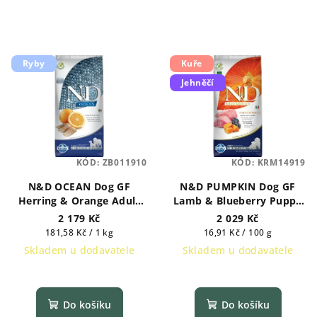
Ryby
Kuře
Jehněčí
KÓD:
ZB011910
KÓD:
KRM14919
N&D OCEAN Dog GF
N&D PUMPKIN Dog GF
Herring & Orange Adult
Lamb & Blueberry Puppy
Medium & Maxi 12 kg
Medium & Maxi 12 kg
2 179 Kč
2 029 Kč
Měrná
Měrná
181,58 Kč / 1 kg
16,91 Kč / 100 g
cena:
cena:
Skladem u dodavatele
Skladem u dodavatele
Do košíku
Do košíku