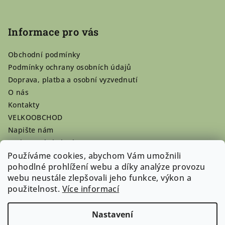
Informace pro vás
Obchodní podmínky
Podmínky ochrany osobních údajů
Doprava, platba a osobní vyzvednutí
O nás
Kontakty
VELKOOBCHOD
Napište nám
Hodnocení obchodu
Používáme cookies, abychom Vám umožnili
Registrace se vyplatí!
pohodlné prohlížení webu a díky analýze provozu
Pamlsky na míru
webu neustále zlepšovali jeho funkce, výkon a
Nepřevzaté dobírky
použitelnost.
Více informací
Nastavení