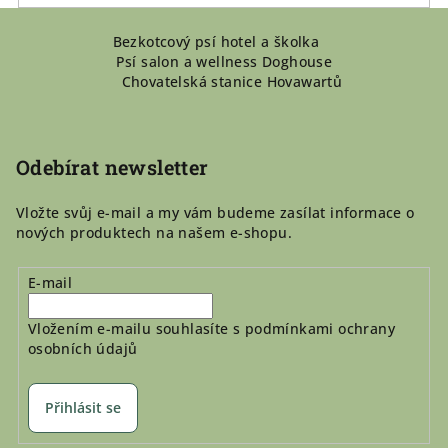
Z
Bezkotcový psí hotel a školka
á
Psí salon a wellness Doghouse
p
Chovatelská stanice Hovawartů
a
t
í
Odebírat newsletter
Vložte svůj e-mail a my vám budeme zasílat informace o
nových produktech na našem e-shopu.
E-mail
Vložením e-mailu souhlasíte s
podmínkami ochrany
osobních údajů
Přihlásit se