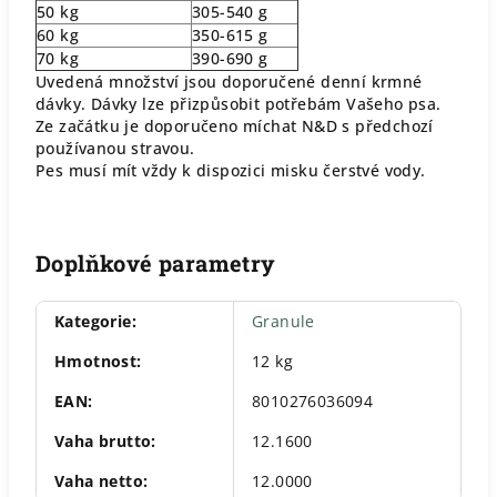
50 kg
305-540 g
60 kg
350-615 g
70 kg
390-690 g
Uvedená množství jsou doporučené denní krmné
dávky. Dávky lze přizpůsobit potřebám Vašeho psa.
Ze začátku je doporučeno míchat N&D s předchozí
používanou stravou.
Pes musí mít vždy k dispozici misku čerstvé vody.
Doplňkové parametry
Kategorie
:
Granule
Hmotnost
:
12 kg
EAN
:
8010276036094
Vaha brutto
:
12.1600
Vaha netto
:
12.0000