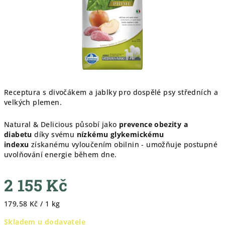
Receptura s divočákem a jablky pro dospělé psy středních a
velkých plemen.
Natural & Delicious působí jako
prevence obezity a
diabetu
díky svému
nízkému glykemickému
indexu
získanému vyloučením obilnin - umožňuje postupné
uvolňování energie během dne.
2 155 Kč
Měrná
179,58 Kč / 1 kg
cena:
Skladem u dodavatele