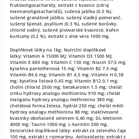
fruktooligosacharidy, extrakt z kvasnic (zdroj
mannanoligosacharidů), sušená jablka (0,5 %),
sušené granátové jablko, sušený sladký pomeranč,
sušený špenát, psyllium (0,3 %), sušené borůvky,
chlorid sodný, sušené pivovarské kvasnice, kořen
kurkumy (0,2 %), extrakt z aloe vera 1000 mg.
Doplňkové látky na 1kg: Nutriční doplňkové
látky: Vitamín A 15000 MJ; Vitamín D3 1500 MJ;
Vitamín E 600 mg; Vitamín C 150 mg; Niacin 37,5 mg;
kyselina pantothenová 15 mg; Vitamín B2 7,5 mg;
Vitamín B6 6 mg; Vitamín B1 4,5 mg; Vitamín H 0,38
mg; kyselina listová 0,45 mg; Vitamín B12 0,1 mg;
cholin chlorid 2500 mg; betakaroten 1,5 mg; chelát
zinku hydroxy analogu methioninu 910 mg; chelát
manganu hydroxy analogu methioninu 380 mg;
chelátová forma železa, hydrát 250 mg; chelát mědi
hydroxy analogu methioninu 88 mg; inaktivované
kvasinky obohacené selenem 0,40 mg; DL-Metionin
4000 mg; Taurin 1000 mg; L-karnitin 300 mg.
Senzorické doplňkové látky: extrakt ze zeleného čaje
100 mg, extrakt z rozmarýnu. Antioxidanty: extrakt s