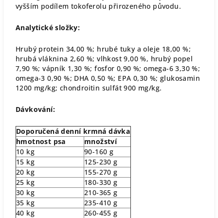
vyšším podílem tokoferolu přirozeného původu.
Analytické složky:
Hrubý protein 34,00 %; hrubé tuky a oleje 18,00 %;
hrubá vláknina 2,60 %; vlhkost 9,00 %, hrubý popel
7,90 %; vápník 1,30 %; fosfor 0,90 %; omega-6 3,30 %;
omega-3 0,90 %; DHA 0,50 %; EPA 0,30 %; glukosamin
1200 mg/kg; chondroitin sulfát 900 mg/kg.
Dávkování:
Doporučená denní krmná dávka
hmotnost psa
množství
10 kg
90-160 g
15 kg
125-230 g
20 kg
155-270 g
25 kg
180-330 g
30 kg
210-365 g
35 kg
235-410 g
40 kg
260-455 g