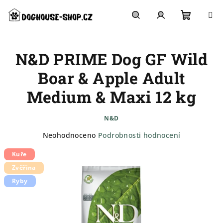
Přejít
na
obsah
Nákupn
Hledat
Přihlášení
N&D PRIME Dog GF Wild
košík
Boar & Apple Adult
Medium & Maxi 12 kg
N&D
Průměrné
Neohodnoceno
Podrobnosti hodnocení
hodnocení
Kuře
produktu
je
Zvěřina
0,0
Ryby
z
5
hvězdiček.