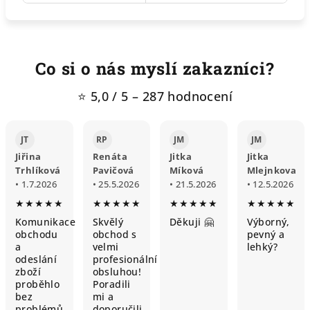
Co si o nás myslí zakazníci?
⭐ 5,0 / 5 – 287 hodnocení
JT
RP
JM
JM
Jiřina
Renáta
Jitka
Jitka
Trhlíková
Pavičová
Míková
Mlejnkova
• 1.7.2026
• 25.5.2026
• 21.5.2026
• 12.5.2026
★★★★★
★★★★★
★★★★★
★★★★★
Komunikace
Skvělý
Děkuji 🤗
Výborný,
obchodu
obchod s
pevný a
a
velmi
lehký?
odeslání
profesionální
zboží
obsluhou!
proběhlo
Poradili
bez
mi a
problémů,
doporučili