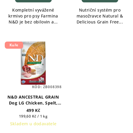
Kompletní vyvážené
Nutriční systém pro
krmivo pro psy Farmina
masožravce Natural &
N&D je bez obilovin a...
Delicious Grain Free...
Kuře
KÓD:
ZB008398
N&D ANCESTRAL GRAIN
Dog LG Chicken, Spelt,
Oats & Pomegranate
499 Kč
Adult Medium & Maxi 2,5
Měrná
199,60 Kč / 1 kg
kg
cena:
Skladem u dodavatele