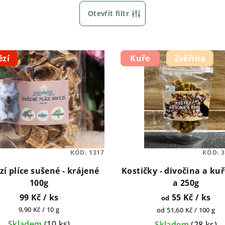
Otevřít filtr
ězí
Kuře
Zvěřina
KÓD:
1317
KÓD:
3
í plíce sušené - krájené
Kostičky - divočina a ku
100g
a 250g
99 Kč
/ ks
55 Kč
/ ks
od
Měrná
9,90 Kč / 10 g
Měrná
od 51,60 Kč / 100 g
cena:
cena:
Skladem
(
10 ks
)
Skladem
(
28 ks
)