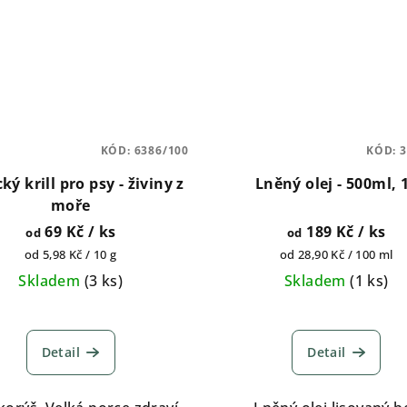
KÓD:
6386/100
KÓD:
3
ký krill pro psy - živiny z
Lněný olej - 500ml, 
moře
69 Kč
/ ks
189 Kč
/ ks
od
od
Měrná
Měrná
od 5,98 Kč / 10 g
od 28,90 Kč / 100 ml
cena:
cena:
Skladem
(
3 ks
)
Skladem
(
1 ks
)
Průměrn
hodnocen
Detail
Detail
produktu
je
5,0