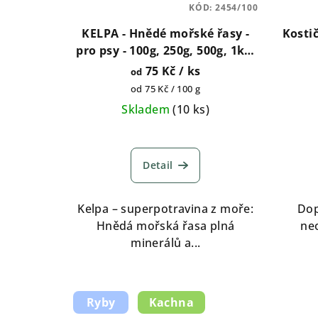
KÓD:
2454/100
KELPA - Hnědé mořské řasy -
Kostič
pro psy - 100g, 250g, 500g, 1kg,
2kg
75 Kč
/ ks
od
Měrná
od 75 Kč / 100 g
cena:
Skladem
(
10 ks
)
Průměrné
hodnocení
Detail
produktu
je
5,0
Kelpa – superpotravina z moře:
Dop
z
Hnědá mořská řasa plná
ne
5
minerálů a...
hvězdiček.
Ryby
Kachna