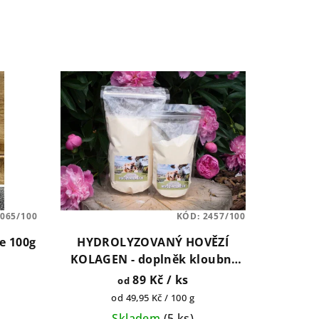
065/100
KÓD:
2457/100
ře 100g
HYDROLYZOVANÝ HOVĚZÍ
KOLAGEN - doplněk kloubní
výživy pro psy 100g, 250g, 500g,
89 Kč
/ ks
od
1kg, 2kg
Měrná
od 49,95 Kč / 100 g
cena:
Skladem
(
5 ks
)