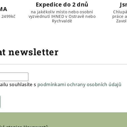
Expedice do 2 dnů
Js
MA
na jakékoliv místo nebo osobní
Chlupá
d 2499kč
vyzvednutí IHNED v Ostravě nebo
práce a
Rychvaldě
Zavol
t newsletter
ilu souhlasíte s
podmínkami ochrany osobních údajů