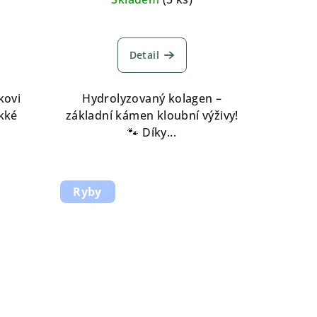
Průměrné
hodnocení
Detail
produktu
je
5,0
kovi
Hydrolyzovaný kolagen –
z
kké
základní kámen kloubní výživy!
5
🐾 Díky...
hvězdiček.
Ryby