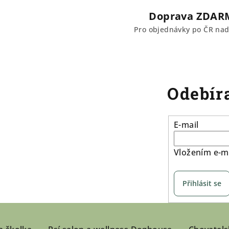
r
Doprava ZDAR
v
Pro objednávky po ČR na
k
y
v
ý
Odebíra
p
i
s
E-mail
u
Vložením e-ma
Přihlásit se