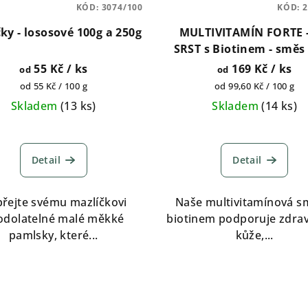
KÓD:
3074/100
KÓD:
2
ky - lososové 100g a 250g
MULTIVITAMÍN FORTE 
SRST s Biotinem - směs 
pro psy 125g a 250
55 Kč
/ ks
169 Kč
/ ks
od
od
Měrná
Měrná
od 55 Kč / 100 g
od 99,60 Kč / 100 g
cena:
cena:
Skladem
(
13 ks
)
Skladem
(
14 ks
)
Průměrné
Průměrn
hodnocení
hodnocen
Detail
Detail
produktu
produktu
je
je
5,0
5,0
řejte svému mazlíčkovi
Naše multivitamínová s
z
z
odolatelné malé měkké
biotinem podporuje zdraví
5
5
pamlsky, které...
kůže,...
hvězdiček.
hvězdiček