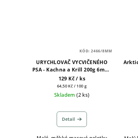
KÓD:
2466/8MM
URYCHLOVAČ VYCVIČENÉHO
Arktic
PSA - Kachna a Krill 200g 6mm,
8mm
129 Kč
/ ks
Měrná
64,50 Kč / 100 g
cena:
Skladem
(
2 ks
)
Detail
Malé, měkké masové peletky