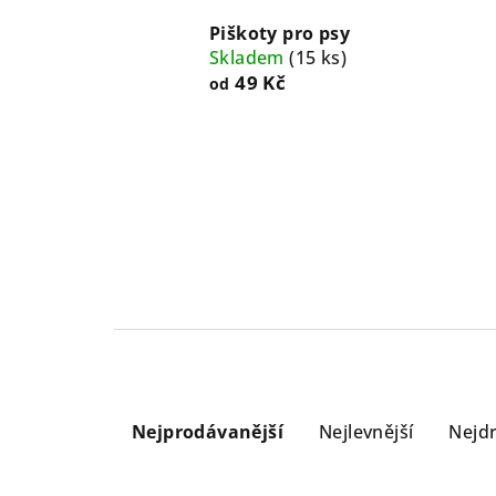
Piškoty pro psy
Skladem
(
15 ks
)
49 Kč
od
Ř
Nejprodávanější
Nejlevnější
Nejdr
a
z