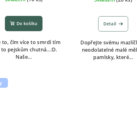
Průměrné
hodnocení
Do košíku
Detail
produktu
je
5,0
 to, čím více to smrdí tím
Dopřejte svému mazlíč
z
 to pejskům chutná...:D.
neodolatelné malé mě
5
Naše...
pamlsky, které...
hvězdiček.
y