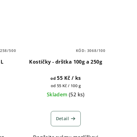
258/500
KÓD:
3068/100
1L
Kostičky - drštka 100g a 250g
55 Kč
/ ks
od
Měrná
od 55 Kč / 100 g
cena:
Skladem
(
52 ks
)
é
Průměrné
í
hodnocení
Detail
produktu
je
5,0