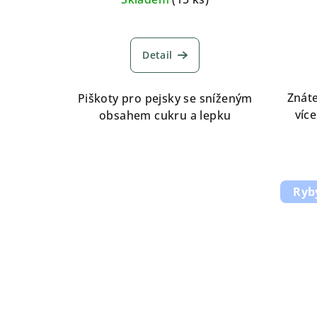
k
t
Detail
ů
Znáte
Piškoty pro pejsky se sníženým
více
obsahem cukru a lepku
Ryb