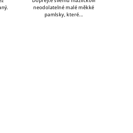
ez
Dopřejte svému mazlíčkovi
z
aný.
neodolatelné malé měkké
5
pamlsky, které...
.
hvězdiček.