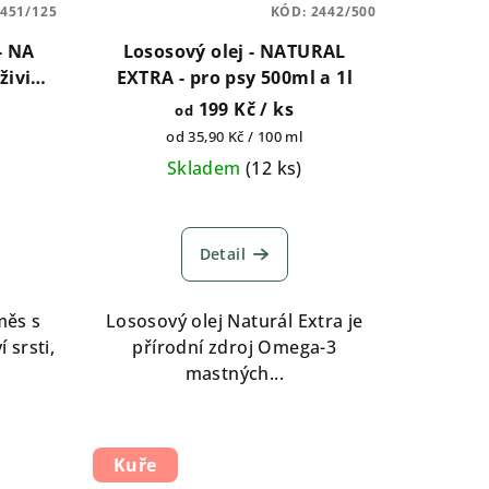
451/125
KÓD:
2442/500
- NA
Lososový olej - NATURAL
živin
EXTRA - pro psy 500ml a 1l
g
199 Kč
/ ks
od
Měrná
od 35,90 Kč / 100 ml
cena:
Skladem
(
12 ks
)
é
Průměrné
í
hodnocení
Detail
produktu
je
5,0
měs s
Lososový olej Naturál Extra je
z
 srsti,
přírodní zdroj Omega-3
5
mastných...
.
hvězdiček.
Kuře