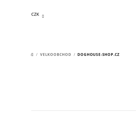
Přejít
na
CZK
obsah
/
VELKOOBCHOD
/
DOGHOUSE-SHOP.CZ
DOMŮ