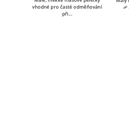
Malý 
vhodné pro časté odměňování
🦐
při...