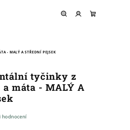
Hledat
Přihlášení
Nákupní
košík
TA - MALÝ A STŘEDNÍ PEJSEK
tální tyčinky z
 a máta - MALÝ A
sek
i hodnocení