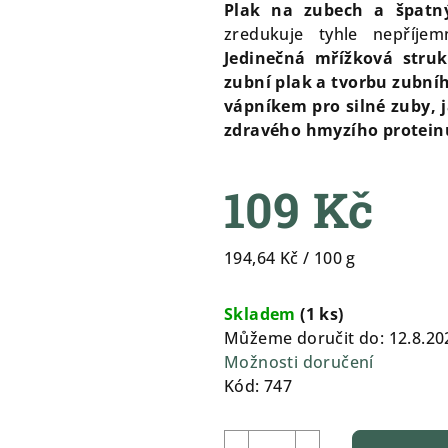
produktu
Plak na zubech a špatn
je
zredukuje tyhle nepříjem
0,0
Jedinečná mřížková struk
z
zubní plak a tvorbu zubn
5
vápníkem pro silné zuby, 
hvězdiček.
zdravého hmyzího protein
109 Kč
Měrná
194,64 Kč / 100 g
cena:
Skladem
(
1 ks
)
Můžeme doručit do:
12.8.20
Možnosti doručení
Kód:
747