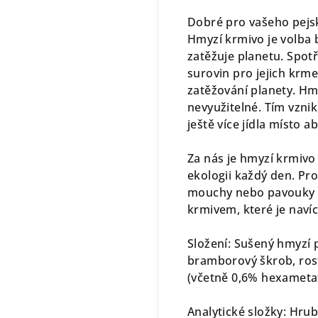
Dobré pro vašeho pejsk
Hmyzí krmivo je volba 
zatěžuje planetu. Spot
surovin pro jejich krm
zatěžování planety. Hmy
nevyužitelné. Tím vzni
ještě více jídla místo 
Za nás je hmyzí krmivo
ekologii každý den. Pr
mouchy nebo pavouky a
krmivem, které je navíc
Složení: Sušený hmyzí p
bramborový škrob, rostl
(včetně 0,6% hexametaf
Analytické složky: Hru