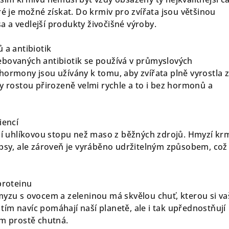
ré je možné získat. Do krmiv pro zvířata jsou většinou
 a vedlejší produkty živočišné výroby.
 a antibiotik
ebovaných antibiotik se používá v průmyslových
hormony jsou užívány k tomu, aby zvířata plně vyrostla 
y rostou přirozeně velmi rychle a to i bez hormonů a
iencí
uhlíkovou stopu než maso z běžných zdrojů. Hmyzí kr
 psy, ale zároveň je vyráběno udržitelným způsobem, což 
proteinu
myzu s ovocem a zeleninou má skvělou chuť, kterou si vaš
e tím navíc pomáhají naší planetě, ale i tak upřednostňují
im prostě chutná.