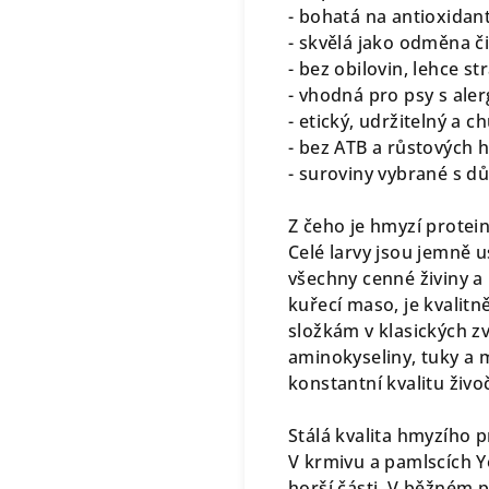
- bohatá na antioxidan
- skvělá jako odměna či
- bez obilovin, lehce st
- vhodná pro psy s aler
- etický, udržitelný a 
- bez ATB a růstových
- suroviny vybrané s 
Z čeho je hmyzí protei
Celé larvy jsou jemně 
všechny cenné živiny a 
kuřecí maso, je kvalit
složkám v klasických zv
aminokyseliny, tuky a m
konstantní kvalitu živo
Stálá kvalita hmyzího 
V krmivu a pamlscích Yo
horší části. V běžném p