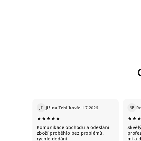
JT
Jiřina Trhlíková
• 1.7.2026
RP
R
★★★★★
★★
Komunikace obchodu a odeslání
Skvěl
zboží proběhlo bez problémů,
profes
rychlé dodání
mi a 