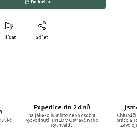
Do košíku
Hlídat
Sdílet
Expedice do 2 dnů
Jsm
A
na jakékoliv místo nebo osobní
Chlupáči
499kč
vyzvednutí IHNED v Ostravě nebo
práce a r
Rychvaldě
Zavolej