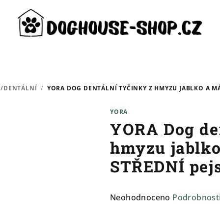
Í/DENTÁLNÍ
/
YORA DOG DENTÁLNÍ TYČINKY Z HMYZU JABLKO A MÁ
YORA
YORA Dog den
hmyzu jablko
STŘEDNÍ pej
Průměrné
Neohodnoceno
Podrobnost
hodnocení