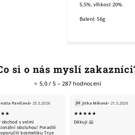
5,5%, vlhkost 20%.
Balení: 56g
Co si o nás myslí zakazníci
⭐ 5,0 / 5 – 287 hodnocení
enáta Pavičová
• 25.5.2026
JM
Jitka Míková
• 21.5.2026
★★★
★★★★★
ý obchod s velmi
Děkuji 🤗
ionální obsluhou! Poradili
doporučili kosmetiku True