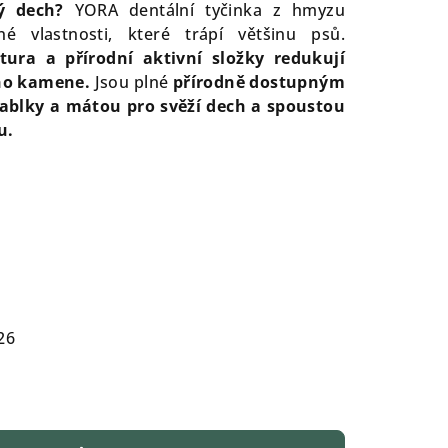
ý dech?
YORA dentální tyčinka z hmyzu
né vlastnosti, které trápí většinu psů.
tura a přírodní aktivní složky redukují
ího kamene.
Jsou plné
přírodně dostupným
jablky a mátou pro svěží dech a spoustou
u.
26