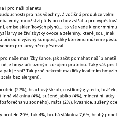
a i pro naši planetu
budoucnosti pro nás všechny. Živočišná produkce velmi
řeba vody, množství půdy pro chov zvířat a pro vypěstov
ení, emise skleníkových plynů..., to vše vede k enormním
zí larvy se živí zbytky ovoce a zeleniny, které jsou jinak
ká přírodní výživný kompost, díky kterému můžeme pěst
abychom pro larvy něco pěstovali.
 pro naše mazlíčky šance, jak začít pomáhat naší planetě
o ně je hmyz přirozeným zdrojem proteinu. Taky váš pes l
 pak je sní? Tak proč nekrmit mazlíčky kvalitním hmyzí
 zcela bez alergenů.
rotein (27%), hrachový škrob, rostlinný glycerin, hrášek,
inná vláknina (4%), sušené jablko (4%), minerální látky
osforečnanu sodného), máta (2%), kvasnice, sušený oce
bý protein 20%, tuk 4%, hrubá vláknina 7,6%, hrubý popel