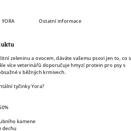
a
YORA
Ostatní informace
duktu
itní zeleninu a ovocem, dáváte vašemu psovi jen to, co s
Stále více veterinářů doporučuje hmyzí protein pro psy s
 obsažné v běžných krmivech.
tální tyčinky Yora?
 50%
 zubního kamene
u dechu