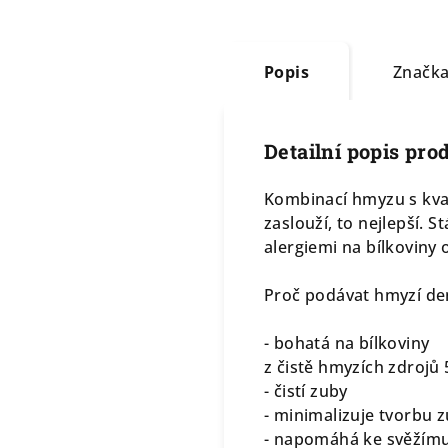
Popis
Značk
Detailní popis pro
Kombinací hmyzu s kval
zaslouží, to nejlepší. 
alergiemi na bílkoviny
Proč podávat hmyzí den
- bohatá na bílkoviny
z čistě hmyzích zdrojů
- čistí zuby
- minimalizuje tvorbu
- napomáhá ke svěžím