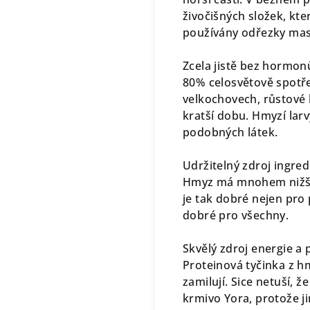
živočišných složek, kte
používány odřezky masa
Zcela jistě bez hormonů
80% celosvětově spotř
velkochovech, růstové 
kratší dobu. Hmyzí larv
podobných látek.
Udržitelný zdroj ingred
Hmyz má mnohem nižší 
je tak dobré nejen pro
dobré pro všechny.
Skvělý zdroj energie a 
Proteinová tyčinka z h
zamilují. Sice netuší, ž
krmivo Yora, protože j