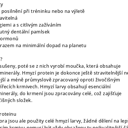
ty
 posilnění při tréninku nebo na výletě
ravitelná
giemi a s citlivým zažíváním
chutný dentální pamlsek
 hormonů
důrazem na minimální dopad na planetu
n?
usušeny, poté se z nich vyrobí moučka, která obsahuje
minerály. Hmyzí protein je dokonce ještě stravitelnější n
nější a méně průmyslově zpracovaný oproti živočišným
ířecích krmivech. Hmyzí larvy obsahují esenciální
inerály, do krmení jsou zpracovány celé, což zajišťuje
čišných složek.
proteinu
ra jsou ale použity celé hmyzí larvy, žádné dělení na lep
sím krmivu nemusí být vždy obsaženy ty nejkvalitnější čá