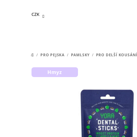
Přejít
na
CZK
obsah
/
PRO PEJSKA
/
PAMLSKY
/
PRO DELŠÍ KOUSÁN
DOMŮ
Hmyz