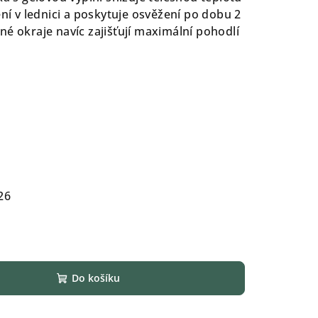
ení v lednici a poskytuje osvěžení po dobu 2
né okraje navíc zajišťují maximální pohodlí
26
Do košíku