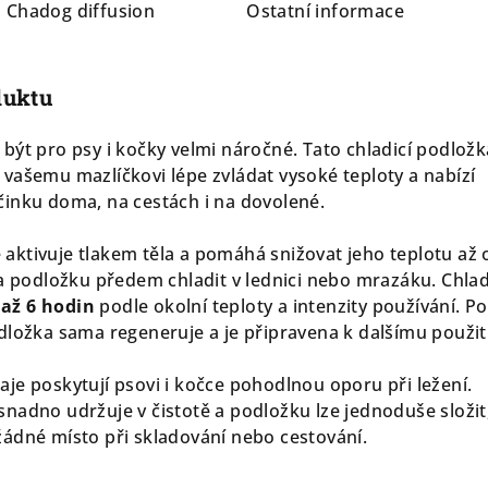
a
Chadog diffusion
Ostatní informace
duktu
být pro psy i kočky velmi náročné. Tato chladicí podložk
vašemu mazlíčkovi lépe zvládat vysoké teploty a nabízí
inku doma, na cestách i na dovolené.
se aktivuje tlakem těla a pomáhá snižovat jeho teplotu až
ba podložku předem chladit v lednici nebo mrazáku. Chlad
 až 6 hodin
podle okolní teploty a intenzity používání. Po
dložka sama regeneruje a je připravena k dalšímu použití
je poskytují psovi i kočce pohodlnou oporu při ležení.
nadno udržuje v čistotě a podložku lze jednoduše složit
ádné místo při skladování nebo cestování.