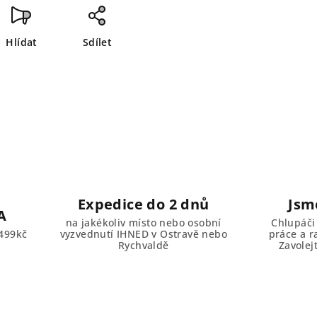
Hlídat
Sdílet
Expedice do 2 dnů
Jsm
A
na jakékoliv místo nebo osobní
Chlupáči
499kč
vyzvednutí IHNED v Ostravě nebo
práce a r
Rychvaldě
Zavolej