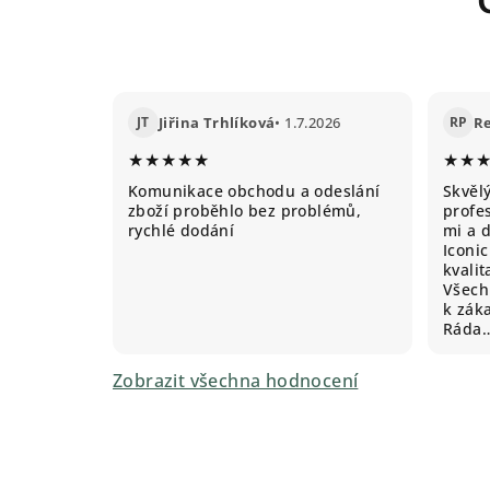
JT
Jiřina Trhlíková
• 1.7.2026
RP
R
★★★★★
★★
Komunikace obchodu a odeslání
Skvěl
zboží proběhlo bez problémů,
profes
rychlé dodání
mi a 
Iconic
kvali
Všechn
k záka
Ráda
Zobrazit všechna hodnocení