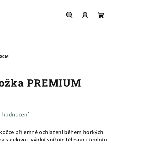
Hledat
Přihlášení
Nákupní
košík
00CM
dložka PREMIUM
i hodnocení
 kočce příjemné ochlazení během horkých
ka s gelovou výplní snižuje tělesnou teplotu