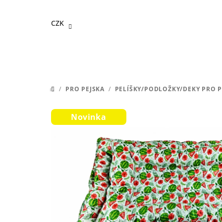
Přejít
na
CZK
obsah
/
PRO PEJSKA
/
PELÍŠKY/PODLOŽKY/DEKY PRO P
DOMŮ
Novinka