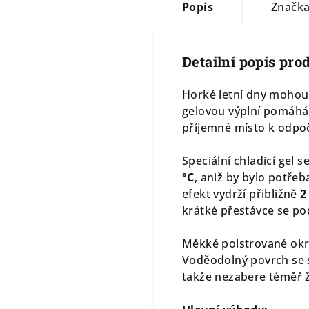
Popis
Značk
Detailní popis pro
Horké letní dny mohou 
gelovou výplní pomáhá 
příjemné místo k odpoč
Speciální chladicí gel 
°C
, aniž by bylo potře
efekt vydrží přibližně
2
krátké přestávce se po
Měkké polstrované okra
Voděodolný povrch se s
takže nezabere téměř ž