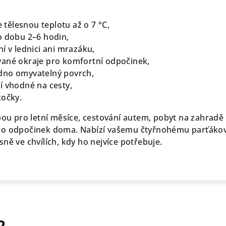
e tělesnou teplotu až o 7 °C,
o dobu 2–6 hodin,
í v lednici ani mrazáku,
vané okraje pro komfortní odpočinek,
dno omyvatelný povrch,
í vhodné na cesty,
kočky.
lbou pro letní měsíce, cestování autem, pobyt na zahradě
ro odpočinek doma. Nabízí vašemu čtyřnohému parťákov
ně ve chvílích, kdy ho nejvíce potřebuje.
?