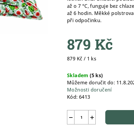
0,0
až o 7 °C, funguje bez chlaz
z
až 6 hodin. Měkké polstrova
5
při odpočinku.
hvězdiček.
879 Kč
Měrná
879 Kč / 1 ks
cena:
Skladem
(
5 ks
)
Můžeme doručit do:
11.8.20
Možnosti doručení
Kód:
6413
−
+