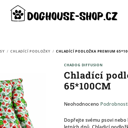
SY
/
CHLADÍCÍ PODLOŽKY
/
CHLADÍCÍ PODLOŽKA PREMIUM 65*1
CHADOG DIFFUSION
Chladící po
65*100CM
Průměrné
Neohodnoceno
Podrobnost
hodnocení
produktu
Dopřejte svému psovi nebo
je
letních dnů. Chladicí podlož