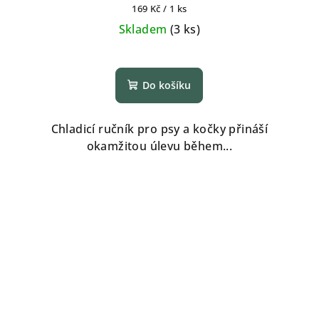
Měrná
169 Kč / 1 ks
cena:
Skladem
(
3 ks
)
Do košíku
Chladicí ručník pro psy a kočky přináší
okamžitou úlevu během...