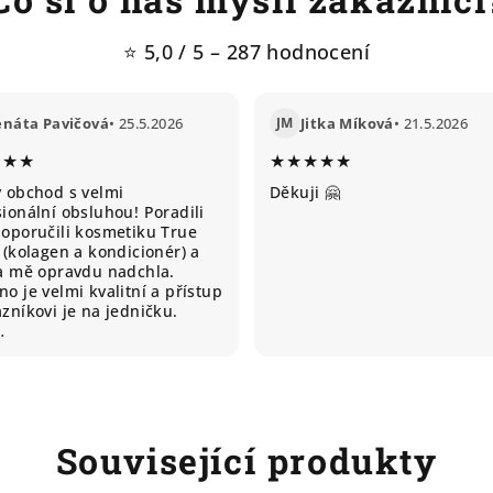
⭐ 5,0 / 5 – 287 hodnocení
enáta Pavičová
• 25.5.2026
JM
Jitka Míková
• 21.5.2026
★★★
★★★★★
ý obchod s velmi
Děkuji 🤗
ionální obsluhou! Poradili
doporučili kosmetiku True
 (kolagen a kondicionér) a
ta mě opravdu nadchla.
o je velmi kvalitní a přístup
zníkovi je na jedničku.
…
Související produkty