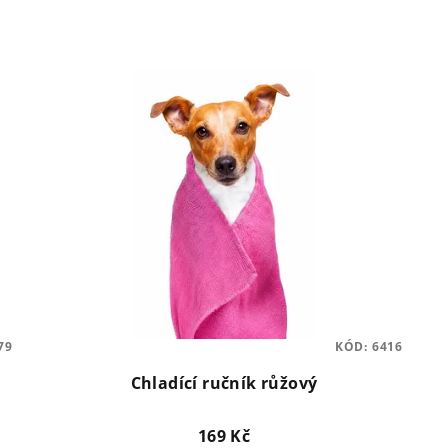
79
KÓD:
6416
Chladící ručník růžový
169 Kč