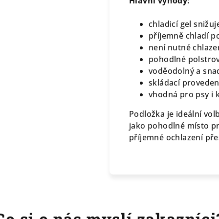
Hlavní výhody:
chladicí gel snižuj
příjemně chladí p
není nutné chlazen
pohodlné polstro
voděodolný a sna
skládací proveden
vhodná pro psy i 
Podložka je ideální vo
jako pohodlné místo p
příjemné ochlazení přes
Co si o nás myslí zakazníci