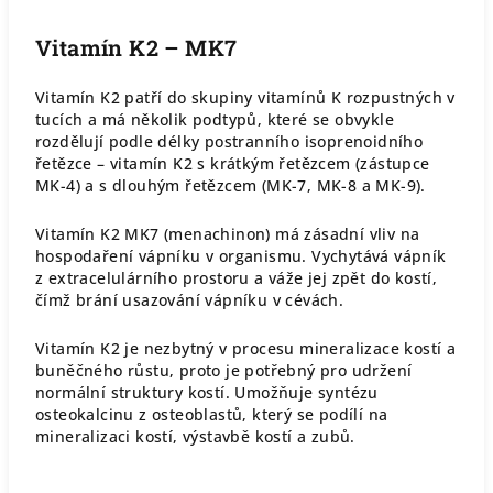
Vitamín K2 – MK7
Vitamín K2 patří do skupiny vitamínů K rozpustných v
tucích a má několik podtypů, které se obvykle
rozdělují podle délky postranního isoprenoidního
řetězce – vitamín K2 s krátkým řetězcem (zástupce
MK-4) a s dlouhým řetězcem (MK-7, MK-8 a MK-9).
Vitamín K2 MK7 (menachinon) má zásadní vliv na
hospodaření vápníku v organismu. Vychytává vápník
z extracelulárního prostoru a váže jej zpět do kostí,
čímž brání usazování vápníku v cévách.
Vitamín K2 je nezbytný v procesu mineralizace kostí a
buněčného růstu, proto je potřebný pro udržení
normální struktury kostí. Umožňuje syntézu
osteokalcinu z osteoblastů, který se podílí na
mineralizaci kostí, výstavbě kostí a zubů.