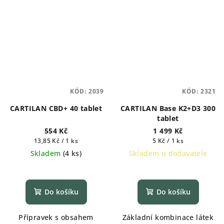
KÓD:
2039
KÓD:
2321
CARTILAN CBD+ 40 tablet
CARTILAN Base K2+D3 300
tablet
554 Kč
1 499 Kč
Měrná
Měrná
13,85 Kč / 1 ks
5 Kč / 1 ks
cena:
cena:
Skladem
(
4 ks
)
Skladem u dodavatele
Do košíku
Do košíku
Přípravek s obsahem
Základní kombinace látek