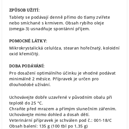
ZPŮSOB UŽITÍ:
Tablety se podávají denně přímo do tlamy zvířete
nebo smíchané s krmivem. Obsah rybího oleje
(omega-3) usnadňuje spontánní příjem.
POMOCNÉ LÁTKY:
Mikrokrystalická celulóza, stearan hořečnatý, koloidní
oxid křemičitý.
DOBA PODÁVÁNÍ:
Pro dosažení optimálního účinku je vhodné podávat
minimálně 2 měsíce. Přípravek je určen pro
dlouhodobé užívání.
Uchovávejte dobře uzavřené v původním obalu při
teplotě do 25 °C.
Chraňte před mrazem a přímým slunečním zářením.
Uchovávejte mimo dohled a dosah dětí.
Veterinární přípravek je schválen pod č.: 001-18/C
Obsah balení: 135 g (100 tbl po 1,35 g)