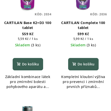
KÓD:
2034
KÓD:
2036
CARTILAN Base K2+D3 100
CARTILAN Complete 100
tablet
tablet
559 Kč
599 Kč
Měrná
Měrná
5,59 Kč / 1 ks
5,99 Kč / 1 ks
cena:
cena:
Skladem
(
3 ks
)
Skladem
(
3 ks
)
Průměrné
hodnocení
produktu
Do košíku
Do košíku
je
5,0
Základní kombinace látek
Kompletní kloubní výživa
z
pro zmírnění bolesti
pro prevenci i zmírnění
5
pohybového aparátu a...
prvních příznaků...
hvězdiček.