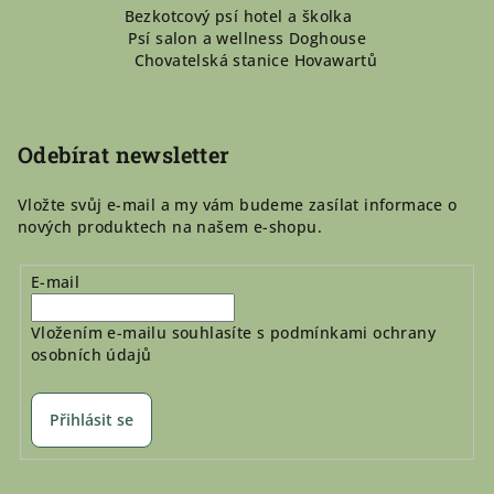
Bezkotcový psí hotel a školka
á
Psí salon a wellness Doghouse
p
Chovatelská stanice Hovawartů
a
t
í
Odebírat newsletter
Vložte svůj e-mail a my vám budeme zasílat informace o
nových produktech na našem e-shopu.
E-mail
Vložením e-mailu souhlasíte s
podmínkami ochrany
osobních údajů
Přihlásit se