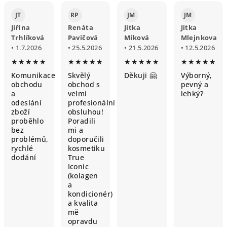
JT
RP
JM
JM
Jiřina
Renáta
Jitka
Jitka
Trhlíková
Pavičová
Míková
Mlejnkova
• 1.7.2026
• 25.5.2026
• 21.5.2026
• 12.5.2026
★★★★★
★★★★★
★★★★★
★★★★★
Komunikace
Skvělý
Děkuji 🤗
Výborný,
obchodu
obchod s
pevný a
a
velmi
lehký?
odeslání
profesionální
zboží
obsluhou!
proběhlo
Poradili
bez
mi a
problémů,
doporučili
rychlé
kosmetiku
dodání
True
Iconic
(kolagen
a
kondicionér)
a kvalita
mě
opravdu