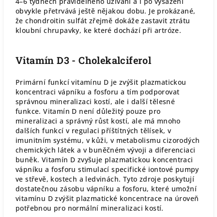
4–6 týdnech pravidelného užívání a i po vysazení
obvykle přetrvává ještě nějakou dobu. Je prokázané,
že chondroitin sulfát zřejmě dokáže zastavit ztrátu
kloubní chrupavky, ke které dochází při artróze.
Vitamín D3 - Cholekalciferol
Primární funkcí vitamínu D je zvýšit plazmatickou
koncentraci vápníku a fosforu a tím podporovat
správnou mineralizaci kostí, ale i další tělesné
funkce. Vitamín D není důležitý pouze pro
mineralizaci a správný růst kostí, ale má mnoho
dalších funkcí v regulaci příštítných tělísek, v
imunitním systému, v kůži, v metabolismu cizorodých
chemických látek a v buněčném vývoji a diferenciaci
buněk. Vitamín D zvyšuje plazmatickou koncentraci
vápníku a fosforu stimulací specifické iontové pumpy
ve střevě, kostech a ledvinách. Tyto zdroje poskytují
dostatečnou zásobu vápníku a fosforu, které umožní
vitamínu D zvýšit plazmatické koncentrace na úroveň
potřebnou pro normální mineralizaci kostí.