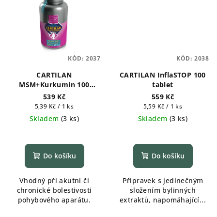
KÓD:
2037
KÓD:
2038
CARTILAN
CARTILAN InflaSTOP 100
MSM+Kurkumin 100
tablet
tablet
539 Kč
559 Kč
Měrná
Měrná
5,39 Kč / 1 ks
5,59 Kč / 1 ks
cena:
cena:
Skladem
(
3 ks
)
Skladem
(
3 ks
)
Do košíku
Do košíku
Vhodný při akutní či
Přípravek s jedinečným
chronické bolestivosti
složením bylinných
pohybového aparátu.
extraktů, napomáhající...