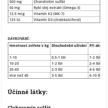
500 mg
Chondroitin sulfát
50 mg
Rybí olej extrakt (Omega-3)
12,5 mcg
Vitamín K
2 (MK-7)
125 IU
Vitamín D
3 (cholekalciferol)
DÁVKOVÁNÍ:
Hmotnos
t zvířete v kg
Dlouhodobé užívání
Při akutní
1-10
0,5-1 tbl
1-2 tbl
10-20
1-2 tbl
2-4 tbl
20-40
2-3 tbl
4-6 tbl
více než 40
3-5 tbl
6-10 tbl
Účinné látky:
Glukosamin sulfát