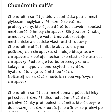
Chondroitin sulfát
Chondroitin sulfát je tělu vlastní látka patřící mezi
glykosaminoglykany. Přirozeně se váží na
proteoglykany, které jsou důležitou stavební součástí
mezibuněčné hmoty chrupavek. Silný záporný náboj
osmoticky zadržuje vodu, čímž zabezpečuje
mechanické a elastické vlastnosti chrupavky.
Chondroitinsulfát inhibuje aktivitu enzymů
poškozujících chrupavku, stimuluje biosyntézu v
chrupavce a zlepšuje mechanicko-elastické vlastnosti
chrupavky. Podporuje tvorbu proteoglykanů a
kolagenu II typu v chondrocytech a syntézu
hyaluronátu v synoviálních buňkách.
Nejčastěji se získává z hovězích nebo vepřových
chrupavek
Chondroitin sulfát patří mezi pomalu působící léky
při osteoartróze. Při dlouhodobém užívání má
příznivé účinky proti bolesti a zánětu, které obvykle
doprovázejí artrózu kloubů. Jeho účinek se projeví po