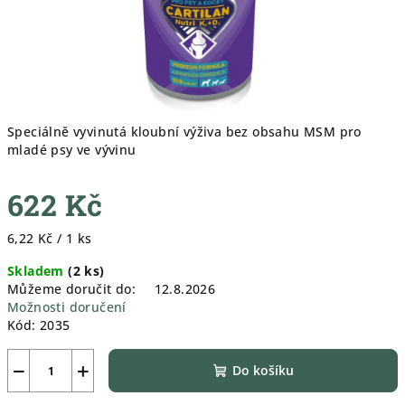
Speciálně vyvinutá kloubní výživa bez obsahu MSM pro
mladé psy ve vývinu
622 Kč
Měrná
6,22 Kč / 1 ks
cena:
Skladem
(
2 ks
)
Můžeme doručit do:
12.8.2026
Možnosti doručení
Kód:
2035
−
+
Do košíku