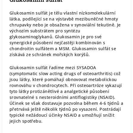
Glukosamin sulfát je tělu vlastní nízkomolekulární
látka, podílející se na výstavbě mezibuněčné hmoty
chrupavky nebo je obsažena v synoviální tekutině. Je
výchozím substrátem pro syntézu
glykosaminoglykanů. Glukosamin je pro své
synergické působení nejčastěji kombinován s
chondroitin sulfátem a MSM. Glukosamin sulfát se
získává ze schránek mořských korýšů.
Glukosamin sulfát řadíme mezi SYSADOA
(symptomatic slow acting drugs of osteoarthritis) což
jsou látky, které pomáhají obnovovat metabolickou
rovnováhu v chondrocytech. Při osteoartróze vykazují
tyto látky protizánětlivé a analgetické působení
srovnatelné s nesteroidními antiflogistiky (NSAID).
Účinek se však dostavuje pozvolna během 4-6 týdnů a
přetrvává ještě několik týdnů po vysazení. Postrádají
typické nežádoucí účinky NSAID a umožňují snížit
jejich spotřebu.