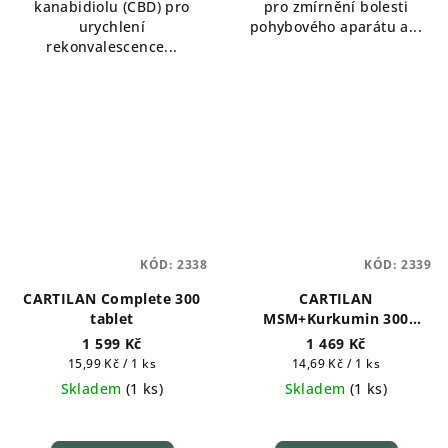
kanabidiolu (CBD) pro
pro zmírnění bolesti
urychlení
pohybového aparátu a...
rekonvalescence...
KÓD:
2338
KÓD:
2339
CARTILAN Complete 300
CARTILAN
tablet
MSM+Kurkumin 300
tablet
1 599 Kč
1 469 Kč
Měrná
Měrná
15,99 Kč / 1 ks
14,69 Kč / 1 ks
cena:
cena:
Skladem
(
1 ks
)
Skladem
(
1 ks
)