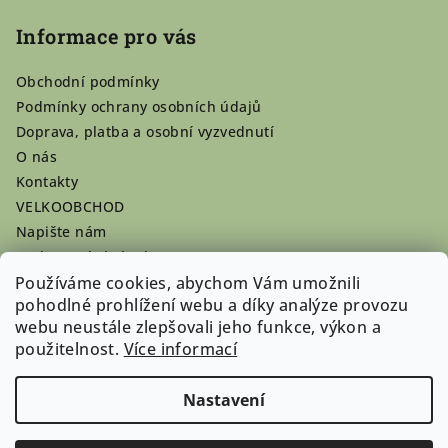
Informace pro vás
Obchodní podmínky
Podmínky ochrany osobních údajů
Doprava, platba a osobní vyzvednutí
O nás
Kontakty
VELKOOBCHOD
Napište nám
Hodnocení obchodu
Používáme cookies, abychom Vám umožnili
Registrace se vyplatí!
pohodlné prohlížení webu a díky analýze provozu
Pamlsky na míru
webu neustále zlepšovali jeho funkce, výkon a
Nepřevzaté dobírky
použitelnost.
Více informací
Nastavení
Copyright 2026
Doghouse-shop.cz
. Všechna práva
vyhrazena.