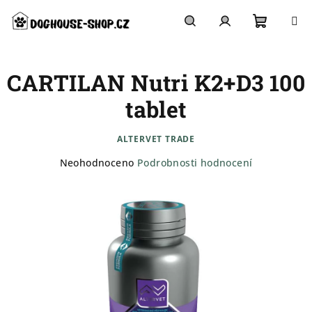
Přejít
na
obsah
Nákupn
Hledat
Přihlášení
CARTILAN Nutri K2+D3 100
košík
tablet
ALTERVET TRADE
Průměrné
Neohodnoceno
Podrobnosti hodnocení
hodnocení
produktu
je
0,0
z
5
hvězdiček.