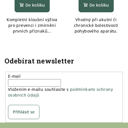
Do košíku
Do košíku
Kompletní kloubní výživa
Vhodný při akutní či
pro prevenci i zmírnění
chronické bolestivosti
prvních příznaků...
pohybového aparátu.
Odebírat newsletter
E-mail
Vložením e-mailu souhlasíte s
podmínkami ochrany
osobních údajů
Přihlásit se
Z