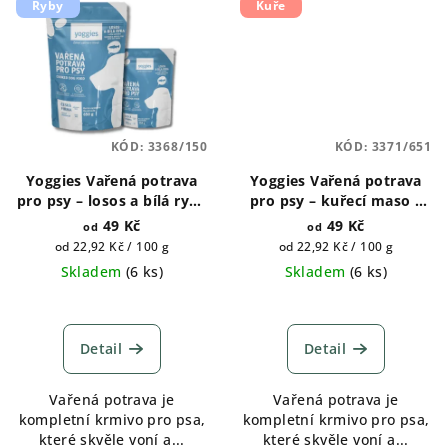
Ryby
Kuře
KÓD:
3368/150
KÓD:
3371/651
Yoggies Vařená potrava
Yoggies Vařená potrava
pro psy – losos a bílá ryba
pro psy – kuřecí maso s
s chia semínky 150g, 650g
rýží 150g, 650g
49 Kč
49 Kč
od
od
Měrná
Měrná
od 22,92 Kč / 100 g
od 22,92 Kč / 100 g
cena:
cena:
Skladem
(
6 ks
)
Skladem
(
6 ks
)
Detail
Detail
Vařená potrava je
Vařená potrava je
kompletní krmivo pro psa,
kompletní krmivo pro psa,
které skvěle voní a...
které skvěle voní a...