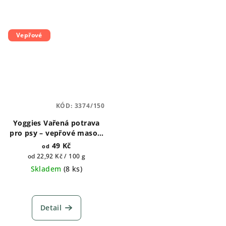
Vepřové
KÓD:
3374/150
Yoggies Vařená potrava
pro psy – vepřové maso s
rýží 150g, 650g
49 Kč
od
Měrná
od 22,92 Kč / 100 g
cena:
Skladem
(
8 ks
)
Detail