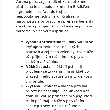
Vařená potrava je tradiční koncept krmení
už dlouhá léta, spolu s krmením B.A.R.F.em
a granulemi se řadí do trojice
nejpopulárnějších směrů. Kvůli jeho
náročnosti na přípravu je i přes své benefity
ale občas opomíjen. Z výhod vařené potravy
můžeme vypíchnout například:
Vysokou stravitelnost
– díky vaření se
zvyšuje stravitelnost některých
potravin a zejména zeleniny, což může
být příjemným řešením pro psy s
citlivým zažíváním.
Měkká sousta
– někteří psi mají
problémy se žvýkáním, například po
úrazech, nebo špatně tráví tvrdé kosti
či granule.
Zvýšenou vlhkost
– vařená potrava
přirozeně obsahuje více vlhkosti než
granule, což je přínosné pro psy, kteří
málo pijí, mají potíže s polykáním
suché potravy, nebo s refluxem.