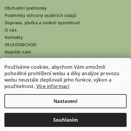
Obchodní podmínky
Podmínky ochrany osobních údajů
Doprava, platba a osobní vyzvednutí
O nás
Kontakty
VELKOOBCHOD
Napište nám
Hodnocení obchodu
Registrace se vyplatí!
Používáme cookies, abychom Vám umožnili
pohodlné prohlížení webu a díky analýze provozu
Pamlsky na míru
webu neustále zlepšovali jeho funkce, výkon a
Nepřevzaté dobírky
použitelnost.
Více informací
Nastavení
Copyright 2026
Doghouse-shop.cz
. Všechna práva
vyhrazena.
Souhlasím
Vytvořil Shoptet