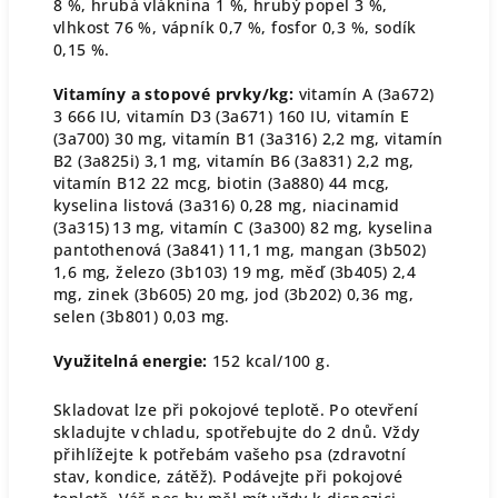
8 %, hrubá vláknina 1 %, hrubý popel 3 %,
vlhkost 76 %, vápník 0,7 %, fosfor 0,3 %, sodík
0,15 %.
Vitamíny a stopové prvky/kg:
vitamín A (3a672)
3 666 IU, vitamín D3 (3a671) 160 IU, vitamín E
(3a700) 30 mg, vitamín B1 (3a316) 2,2 mg, vitamín
B2 (3a825i) 3,1 mg, vitamín B6 (3a831) 2,2 mg,
vitamín B12 22 mcg, biotin (3a880) 44 mcg,
kyselina listová (3a316) 0,28 mg, niacinamid
(3a315) 13 mg, vitamín C (3a300) 82 mg, kyselina
pantothenová (3a841) 11,1 mg, mangan (3b502)
1,6 mg, železo (3b103) 19 mg, měď (3b405) 2,4
mg, zinek (3b605) 20 mg, jod (3b202) 0,36 mg,
selen (3b801) 0,03 mg.
Využitelná energie:
152 kcal/100 g.
Skladovat lze při pokojové teplotě. Po otevření
skladujte v chladu, spotřebujte do 2 dnů. Vždy
přihlížejte k potřebám vašeho psa (zdravotní
stav, kondice, zátěž). Podávejte při pokojové