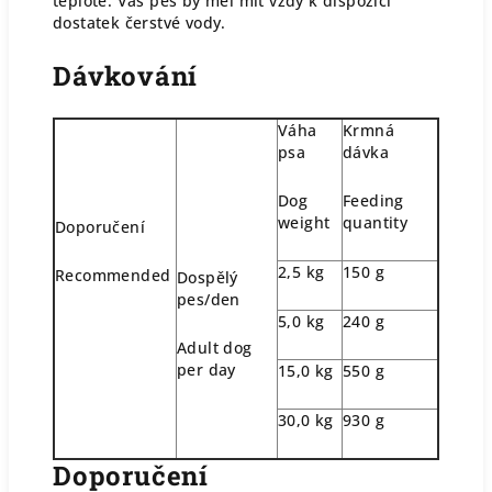
teplotě. Váš pes by měl mít vždy k dispozici
dostatek čerstvé vody.
Dávkování
Váha
Krmná
psa
dávka
Dog
Feeding
weight
quantity
Doporučení
2,5 kg
150 g
Recommended
Dospělý
pes/den
5,0 kg
240 g
Adult dog
per day
15,0 kg
550 g
30,0 kg
930 g
Doporučení