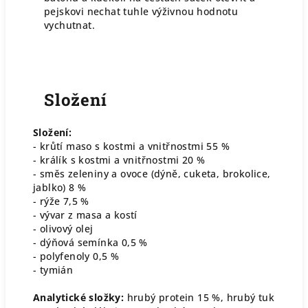
pejskovi nechat tuhle výživnou hodnotu
vychutnat.
Složení
Složení:
- krůtí maso s kostmi a vnitřnostmi 55 %
- králík s kostmi a vnitřnostmi 20 %
- směs zeleniny a ovoce (dýně, cuketa, brokolice,
jablko) 8 %
- rýže 7,5 %
- vývar z masa a kostí
- olivový olej
- dýňová semínka 0,5 %
- polyfenoly 0,5 %
- tymián
Analytické složky:
hrubý protein 15 %, hrubý tuk