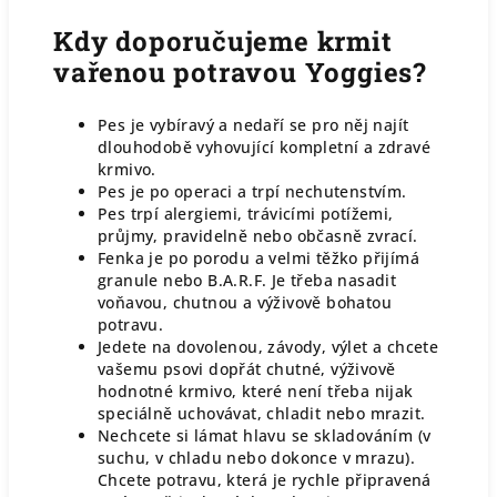
Kdy doporučujeme krmit
vařenou potravou Yoggies?
Pes je vybíravý a nedaří se pro něj najít
dlouhodobě vyhovující kompletní a zdravé
krmivo.
Pes je po operaci a trpí nechutenstvím.
Pes trpí alergiemi, trávicími potížemi,
průjmy, pravidelně nebo občasně zvrací.
Fenka je po porodu a velmi těžko přijímá
granule nebo B.A.R.F. Je třeba nasadit
voňavou, chutnou a výživově bohatou
potravu.
Jedete na dovolenou, závody, výlet a chcete
vašemu psovi dopřát chutné, výživově
hodnotné krmivo, které není třeba nijak
speciálně uchovávat, chladit nebo mrazit.
Nechcete si lámat hlavu se skladováním (v
suchu, v chladu nebo dokonce v mrazu).
Chcete potravu, která je rychle připravená