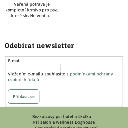
Vařená potrava je
kompletní krmivo pro psa,
které skvěle voní a...
Odebírat newsletter
E-mail
Vložením e-mailu souhlasíte s
podmínkami ochrany
osobních údajů
Přihlásit se
Z
Bezkotcový psí hotel a školka
á
Psí salon a wellness Doghouse
p
Chovatelská stanice Hovawartů