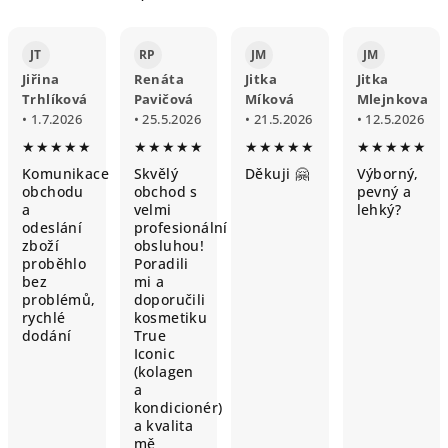
JT
RP
JM
JM
Jiřina
Renáta
Jitka
Jitka
Trhlíková
Pavičová
Míková
Mlejnkova
• 1.7.2026
• 25.5.2026
• 21.5.2026
• 12.5.2026
★★★★★
★★★★★
★★★★★
★★★★★
Komunikace
Skvělý
Děkuji 🤗
Výborný,
obchodu
obchod s
pevný a
a
velmi
lehký?
odeslání
profesionální
zboží
obsluhou!
proběhlo
Poradili
bez
mi a
problémů,
doporučili
rychlé
kosmetiku
dodání
True
Iconic
(kolagen
a
kondicionér)
a kvalita
mě