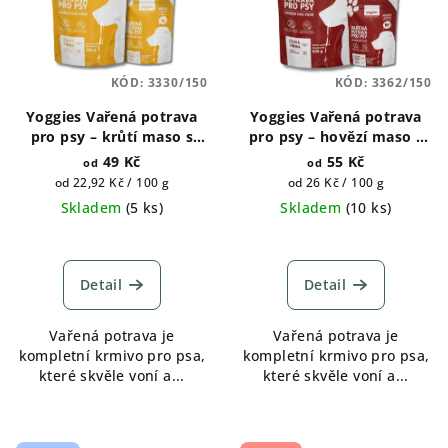
KÓD:
3330/150
KÓD:
3362/150
Yoggies Vařená potrava
Yoggies Vařená potrava
pro psy – krůtí maso s
pro psy – hovězí maso s
pohankou 150g, 650g
quinoou 150g, 650g
49 Kč
55 Kč
od
od
Měrná
Měrná
od 22,92 Kč / 100 g
od 26 Kč / 100 g
cena:
cena:
Skladem
(
5 ks
)
Skladem
(
10 ks
)
Průměrné
Průměrné
hodnocení
hodnocení
produktu
produktu
Detail
Detail
je
je
5,0
5,0
Vařená potrava je
Vařená potrava je
z
z
kompletní krmivo pro psa,
kompletní krmivo pro psa,
5
5
které skvěle voní a...
které skvěle voní a...
hvězdiček.
hvězdiček.