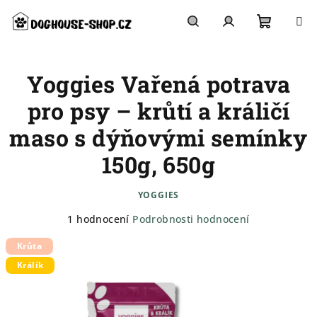
Přejít
na
obsah
Nákupn
Hledat
Přihlášení
Yoggies Vařená potrava
košík
pro psy – krůtí a králičí
maso s dýňovými semínky
150g, 650g
YOGGIES
Průměrné
1 hodnocení
Podrobnosti hodnocení
hodnocení
Krůta
produktu
je
Králík
5,0
z
5