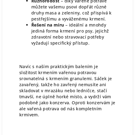
Různorodost
– díky vařené potravě
můžete vašemu psovi dopřát různé
druhy masa a zeleniny, což přispívá k
pestřejšímu a vyváženému krmení.
Řešení na míru
– ideální a mnohdy
jediná forma krmení pro psy, jejichž
zdravotní nebo stravovací potřeby
vyžadují specifický přístup.
Navíc s naším praktickým balením je
složitost krmením vařenou potravou
srovnatelná s krmením granulemi. Sáček je
zavařený, takže ho zavřený nemusíte ani
skladovat v mrazáku nebo ledničce, stačí
tmavší, ne úplně horké místo, a vydrží vám
podobně jako konzerva. Oproti konzervám je
ale vařená potrava od nás kompletním
krmivem.