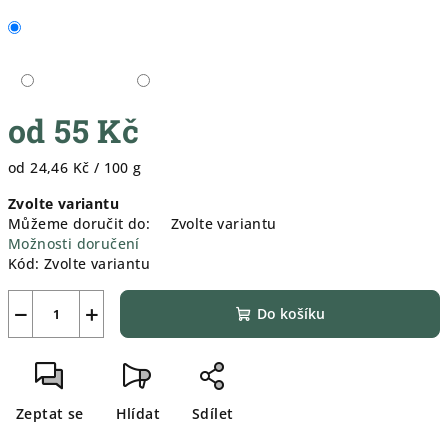
od
55 Kč
Měrná
od 24,46 Kč / 100 g
cena:
Zvolte variantu
Můžeme doručit do:
Zvolte variantu
Možnosti doručení
Kód:
Zvolte variantu
−
+
Do košíku
Zeptat se
Hlídat
Sdílet