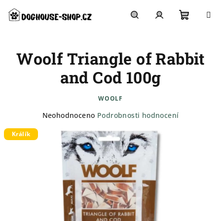
Přejít
na
obsah
Nákupn
Hledat
Přihlášení
Woolf Triangle of Rabbit
košík
and Cod 100g
WOOLF
Průměrné
Neohodnoceno
Podrobnosti hodnocení
hodnocení
Králík
produktu
je
0,0
z
5
hvězdiček.