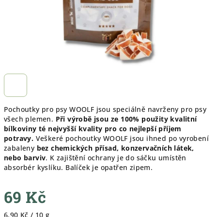
Pochoutky pro psy WOOLF jsou speciálně navrženy pro psy
všech plemen.
Při výrobě jsou ze 100% použity kvalitní
bílkoviny té nejvyšší kvality pro co nejlepší příjem
potravy.
Veškeré pochoutky WOOLF jsou ihned po vyrobení
zabaleny
bez chemických přísad, konzervačních látek,
nebo barviv
. K zajištění ochrany je do sáčku umístěn
absorbér kyslíku. Balíček je opatřen zipem.
69 Kč
Měrná
6,90 Kč / 10 g