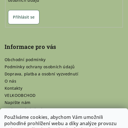
osobních údajů
Přihlásit se
Informace pro vás
Obchodní podmínky
Podmínky ochrany osobních údajů
Doprava, platba a osobní vyzvednutí
O nás
Kontakty
VELKOOBCHOD
Napište nám
Hodnocení obchodu
Používáme cookies, abychom Vám umožnili
Registrace se vyplatí!
pohodlné prohlížení webu a díky analýze provozu
Pamlsky na míru