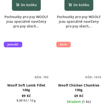
Do košíku
Do košíku
Pochoutky pro psy WOOLF
Pochoutky pro psy WOOLF
jsou speciálně navrženy
jsou speciálně navrženy
pro psy všech...
pro psy všech...
Jehněčí
Kuře
KÓD:
785
KÓD:
1019
Woolf Soft Lamb Fillet
Woolf Chicken Chunkies
100g
100g
89 Kč
69 Kč
Měrná
8,90 Kč / 10 g
Skladem
(
1 ks
)
cena: