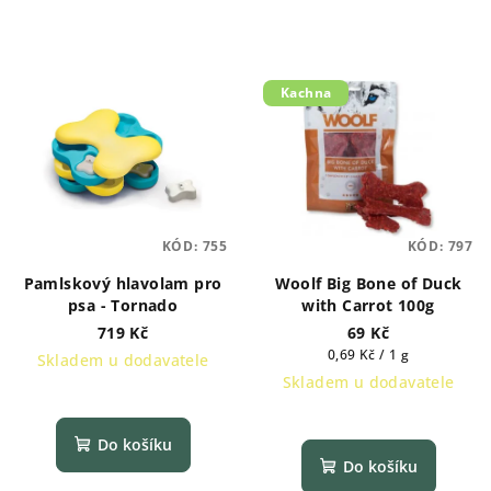
Kachna
KÓD:
755
KÓD:
797
Pamlskový hlavolam pro
Woolf Big Bone of Duck
psa - Tornado
with Carrot 100g
719 Kč
69 Kč
Měrná
0,69 Kč / 1 g
Skladem u dodavatele
cena:
Skladem u dodavatele
Do košíku
Do košíku