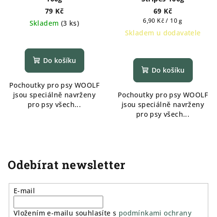
79 Kč
69 Kč
Měrná
6,90 Kč / 10 g
Skladem
(
3 ks
)
cena:
Skladem u dodavatele
Do košíku
Do košíku
Pochoutky pro psy WOOLF
jsou speciálně navrženy
Pochoutky pro psy WOOLF
pro psy všech...
jsou speciálně navrženy
pro psy všech...
Odebírat newsletter
E-mail
Vložením e-mailu souhlasíte s
podmínkami ochrany