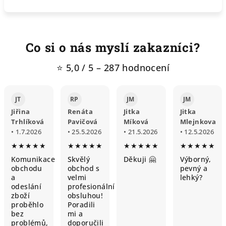
Co si o nás myslí zakazníci?
⭐ 5,0 / 5 – 287 hodnocení
JT
RP
JM
JM
Jiřina
Renáta
Jitka
Jitka
Trhlíková
Pavičová
Míková
Mlejnkova
• 1.7.2026
• 25.5.2026
• 21.5.2026
• 12.5.2026
★★★★★
★★★★★
★★★★★
★★★★★
Komunikace
Skvělý
Děkuji 🤗
Výborný,
obchodu
obchod s
pevný a
a
velmi
lehký?
odeslání
profesionální
zboží
obsluhou!
proběhlo
Poradili
bez
mi a
problémů,
doporučili