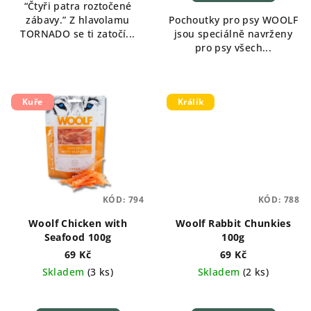
“Čtyři patra roztočené
zábavy.” Z hlavolamu
Pochoutky pro psy WOOLF
TORNADO se ti zatočí...
jsou speciálně navrženy
pro psy všech...
Kuře
Králík
KÓD:
794
KÓD:
788
Woolf Chicken with
Woolf Rabbit Chunkies
Seafood 100g
100g
69 Kč
69 Kč
Skladem
(
3 ks
)
Skladem
(
2 ks
)