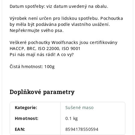
Datum spotřeby: viz datum uvedený na obalu.
Výrobek není určen pro lidskou spotřebu. Pochoutka
by měla být podávána podle vlastního uvážení.
Nepřekrmujte svého psa.
Veškeré pochoutky Woolfsnacks jsou certifikovány
HACCP, BRC, ISO 22000, ISO 9001
Psi nás mají nás rádi! A co vy?
Čistá hmotnost: 100g
Doplňkové parametry
Kategorie
:
Sušené maso
Hmotnost
:
0.1 kg
EAN
:
8594178550594