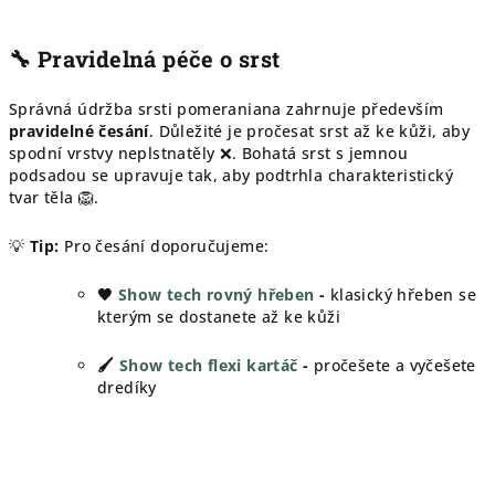
🔧 Pravidelná péče o srst
Správná údržba srsti pomeraniana zahrnuje především
pravidelné česání
. Důležité je pročesat srst až ke kůži, aby
spodní vrstvy neplstnatěly ❌. Bohatá srst s jemnou
podsadou se upravuje tak, aby podtrhla charakteristický
tvar těla 🦁.
💡
Tip:
Pro česání doporučujeme:
🖤
Show tech rovný hřeben
-
klasický hřeben se
kterým se dostanete až ke kůži
🖌️
Show tech flexi kartáč
-
pročešete a vyčešete
dredíky