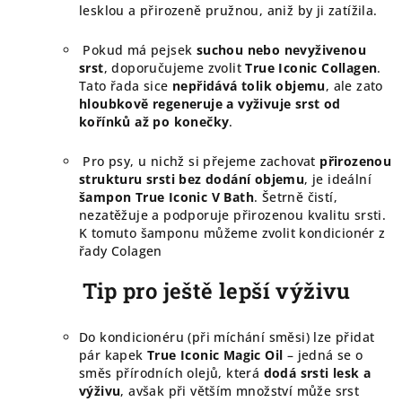
lesklou a přirozeně pružnou, aniž by ji zatížila.
Pokud má pejsek
suchou nebo nevyživenou
srst
, doporučujeme zvolit
True Iconic Collagen
.
Tato řada sice
nepřidává tolik objemu
, ale zato
hloubkově regeneruje a vyživuje srst od
kořínků až po konečky
.
Pro psy, u nichž si přejeme zachovat
přirozenou
strukturu srsti bez dodání objemu
, je ideální
šampon True Iconic V Bath
. Šetrně čistí,
nezatěžuje a podporuje přirozenou kvalitu srsti.
K tomuto šamponu můžeme zvolit kondicionér z
řady Colagen
Tip pro ještě lepší výživu
Do kondicionéru (při míchání směsi) lze přidat
pár kapek
True Iconic Magic Oil
– jedná se o
směs přírodních olejů, která
dodá srsti lesk a
výživu
, avšak při větším množství může srst