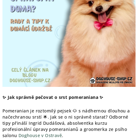
✨ Jak správně pečovat o srst pomeraniana ✨
Pomeranian je roztomilý pejsek 🐶 s nádhernou dlouhou a
načechranou srstí 🌟. Jak se o ni správně starat? Odborné
tipy přináší Ingrid Dudášová, absolventka kurzu
profesionální úpravy pomeranianů a groomerka ze psího
salonu
Doghouse v Ostravě
.