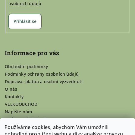
osobních údajů
Přihlásit se
Informace pro vás
Obchodní podmínky
Podmínky ochrany osobních údajů
Doprava, platba a osobní vyzvednutí
O nás
Kontakty
VELKOOBCHOD
Napište nám
Hodnocení obchodu
Registrace se vyplatí!
Používáme cookies, abychom Vám umožnili
pohodlné prohlížení webu a díky analýze provozu
Pamlsky na míru