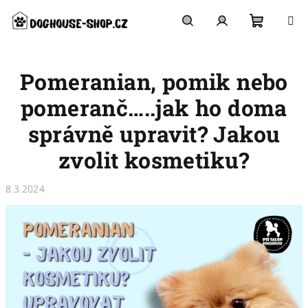
Přejít
na
obsah
Nákupn
Hledat
Přihlášení
Pomeranian, pomik nebo
košík
pomeranč…..jak ho doma
správně upravit? Jakou
zvolit kosmetiku?
8.3.2024