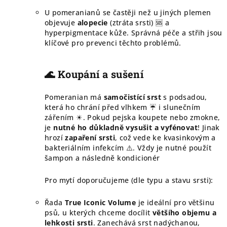
U pomeranianů se častěji než u jiných plemen
objevuje
alopecie
(ztráta srsti) 🆘 a
hyperpigmentace kůže. Správná péče a střih jsou
klíčové pro prevenci těchto problémů.
🌊 Koupání a sušení
Pomeranian má
samočistící srst
s podsadou,
která ho chrání před vlhkem ☔ i slunečním
zářením ☀. Pokud pejska koupete nebo zmokne,
je
nutné ho důkladně vysušit a vyfénovat
! Jinak
hrozí
zapaření srsti
, což vede ke kvasinkovým a
bakteriálním infekcím ⚠️. Vždy je nutné použít
šampon a následně kondicionér
Pro mytí doporučujeme (dle typu a stavu srsti):
Řada
True Iconic Volume
je ideální pro většinu
psů, u kterých chceme docílit
většího objemu a
lehkosti srsti
. Zanechává srst nadýchanou,