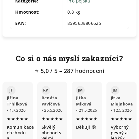
Kategorie
:
Pro pejska
Hmotnost
:
0.8 kg
EAN
:
8595639806625
Co si o nás myslí zakazníci?
⭐ 5,0 / 5 – 287 hodnocení
JT
RP
JM
JM
Jiřina
Renáta
Jitka
Jitka
Trhlíková
Pavičová
Míková
Mlejnkova
• 1.7.2026
• 25.5.2026
• 21.5.2026
• 12.5.2026
★★★★★
★★★★★
★★★★★
★★★★★
Komunikace
Skvělý
Děkuji 🤗
Výborný,
obchodu
obchod s
pevný a
a
velmi
lehký?