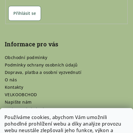
Přihlásit se
Informace pro vás
Obchodní podmínky
Podmínky ochrany osobních údajů
Doprava, platba a osobní vyzvednutí
O nás
Kontakty
VELKOOBCHOD
Napište nám
Hodnocení obchodu
Používáme cookies, abychom Vám umožnili
Registrace se vyplatí!
pohodlné prohlížení webu a díky analýze provozu
Pamlsky na míru
webu neustále zlepšovali jeho funkce, výkon a
Nepřevzaté dobírky