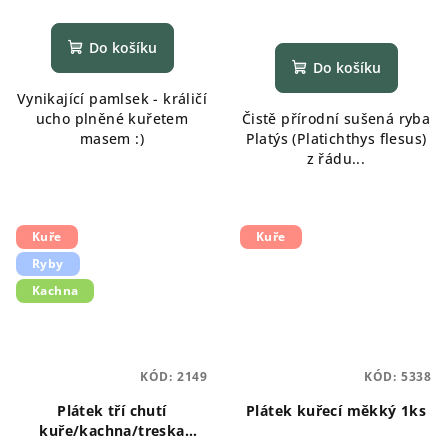
Průměrné
hodnocení
Do košíku
produktu
Do košíku
je
Vynikající pamlsek - králičí
5,0
ucho plněné kuřetem
Čistě přírodní sušená ryba
z
masem :)
Platýs (Platichthys flesus)
5
z řádu...
hvězdiček.
Kuře
Kuře
Ryby
Kachna
KÓD:
2149
KÓD:
5338
Plátek tří chutí
Plátek kuřecí měkký 1ks
kuře/kachna/treska