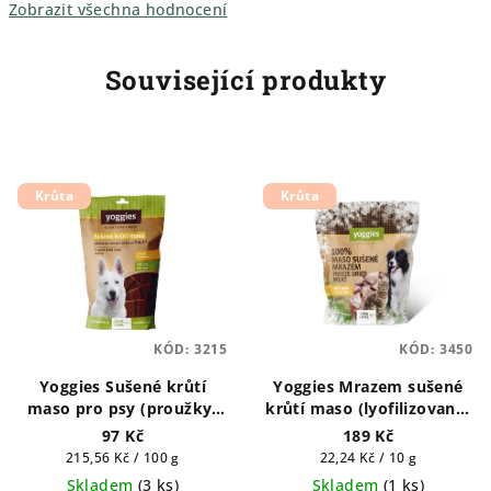
Zobrazit všechna hodnocení
Související produkty
Krůta
Krůta
KÓD:
3215
KÓD:
3450
Yoggies Sušené krůtí
Yoggies Mrazem sušené
maso pro psy (proužky)
krůtí maso (lyofilizované)
45g Pamlsek pro psy
85g Pamlsek pro psy a
97 Kč
189 Kč
kočky
Měrná
Měrná
215,56 Kč / 100 g
22,24 Kč / 10 g
cena:
cena:
Skladem
(
3 ks
)
Skladem
(
1 ks
)