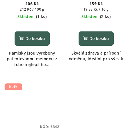
masem pro kočky 50 g
106 Kč
159 Kč
Měrná
Měrná
212 Kč / 100 g
19,88 Kč / 10 g
cena:
cena:
Skladem
(
1 ks
)
Skladem
(
2 ks
)
Do košíku
Do košíku
Pamlsky jsou vyrobeny
Skvělá zdravá a přírodní
patentovanou metodou z
odměna, ideální pro výcvik
toho nejlepšího...
Kuře
KÓD:
6342