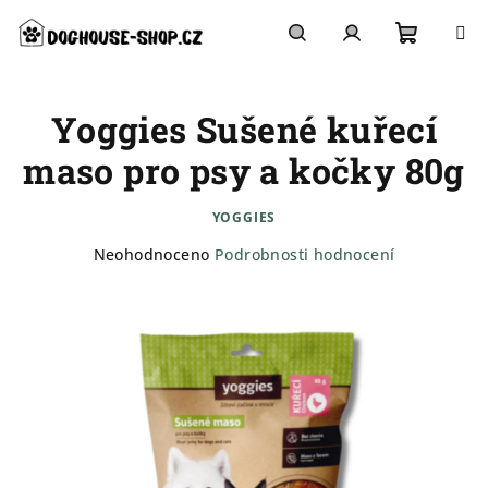
Přejít
na
obsah
Nákupn
Hledat
Přihlášení
Yoggies Sušené kuřecí
košík
maso pro psy a kočky 80g
YOGGIES
Průměrné
Neohodnoceno
Podrobnosti hodnocení
hodnocení
produktu
je
0,0
z
5
hvězdiček.