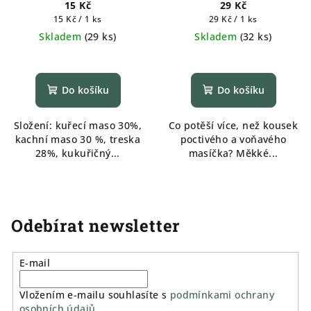
měkké 1ks
15 Kč
29 Kč
Měrná
Měrná
15 Kč / 1 ks
29 Kč / 1 ks
cena:
cena:
Skladem
(
29 ks
)
Skladem
(
32 ks
)
Do košíku
Do košíku
Složení: kuřecí maso 30%,
Co potěší více, než kousek
kachní maso 30 %, treska
poctivého a voňavého
28%, kukuřičný...
masíčka? Měkké...
Odebírat newsletter
E-mail
Vložením e-mailu souhlasíte s
podmínkami ochrany
osobních údajů