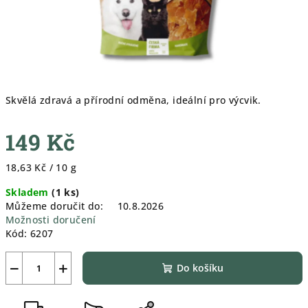
Skvělá zdravá a přírodní odměna, ideální pro výcvik.
149 Kč
Měrná
18,63 Kč / 10 g
cena:
Skladem
(
1 ks
)
Můžeme doručit do:
10.8.2026
Možnosti doručení
Kód:
6207
−
+
Do košíku