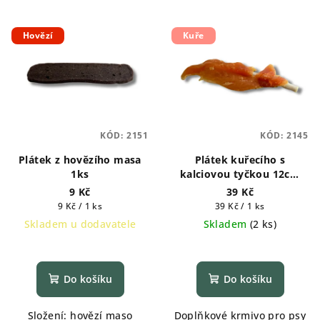
Hovězí
Kuře
KÓD:
2151
KÓD:
2145
Plátek z hovězího masa
Plátek kuřecího s
1ks
kalciovou tyčkou 12cm
1ks
9 Kč
39 Kč
Měrná
Měrná
9 Kč / 1 ks
39 Kč / 1 ks
cena:
cena:
Skladem u dodavatele
Skladem
(
2 ks
)
Do košíku
Do košíku
Složení: hovězí maso
Doplňkové krmivo pro psy