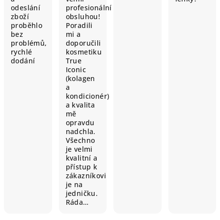
odeslání
profesionální
zboží
obsluhou!
proběhlo
Poradili
bez
mi a
problémů,
doporučili
rychlé
kosmetiku
dodání
True
Iconic
(kolagen
a
kondicionér)
a kvalita
mě
opravdu
nadchla.
Všechno
je velmi
kvalitní a
přístup k
zákazníkovi
je na
jedničku.
Ráda…