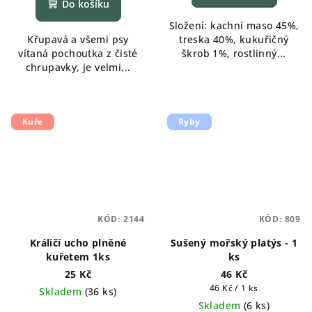
je
Do košíku
5,0
Složení: kachní maso 45%,
z
Křupavá a všemi psy
treska 40%, kukuřičný
5
vítaná pochoutka z čisté
škrob 1%, rostlinný...
hvězdiček.
chrupavky, je velmi...
Kuře
Ryby
KÓD:
2144
KÓD:
809
Králičí ucho plněné
Sušený mořský platýs - 1
kuřetem 1ks
ks
25 Kč
46 Kč
Měrná
46 Kč / 1 ks
Skladem
(
36 ks
)
cena:
Skladem
(
6 ks
)