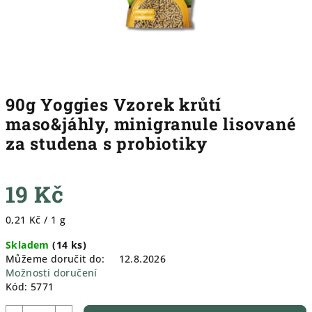
90g Yoggies Vzorek krůtí
maso&jáhly, minigranule lisované
za studena s probiotiky
19 Kč
Měrná
0,21 Kč / 1 g
cena:
Skladem
(
14 ks
)
Můžeme doručit do:
12.8.2026
Možnosti doručení
Kód:
5771