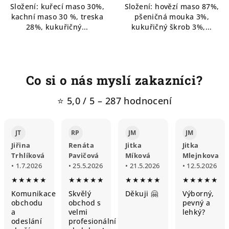
Složení: kuřecí maso 30%,
Složení: hovězí maso 87%,
kachní maso 30 %, treska
pšeničná mouka 3%,
28%, kukuřičný...
kukuřičný škrob 3%,...
Co si o nás myslí zakazníci?
⭐ 5,0 / 5 – 287 hodnocení
JT
RP
JM
JM
Jiřina
Renáta
Jitka
Jitka
Trhlíková
Pavičová
Míková
Mlejnkova
• 1.7.2026
• 25.5.2026
• 21.5.2026
• 12.5.2026
★★★★★
★★★★★
★★★★★
★★★★★
Komunikace
Skvělý
Děkuji 🤗
Výborný,
obchodu
obchod s
pevný a
a
velmi
lehký?
odeslání
profesionální