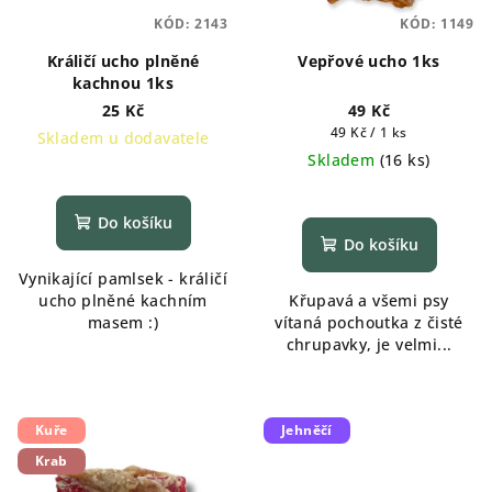
KÓD:
2143
KÓD:
1149
Králičí ucho plněné
Vepřové ucho 1ks
kachnou 1ks
25 Kč
49 Kč
Měrná
49 Kč / 1 ks
Skladem u dodavatele
cena:
Skladem
(
16 ks
)
Do košíku
Do košíku
Vynikající pamlsek - králičí
ucho plněné kachním
Křupavá a všemi psy
masem :)
vítaná pochoutka z čisté
chrupavky, je velmi...
Kuře
Jehněčí
Krab