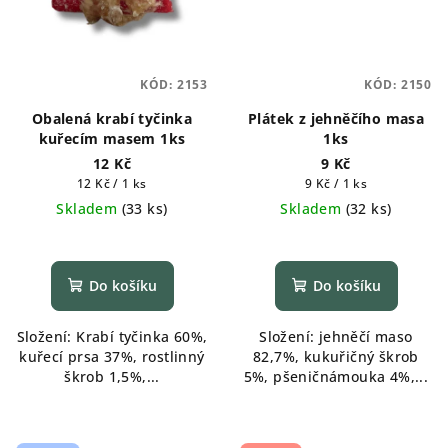
KÓD:
2153
KÓD:
2150
Obalená krabí tyčinka
Plátek z jehněčího masa
kuřecím masem 1ks
1ks
12 Kč
9 Kč
Měrná
Měrná
12 Kč / 1 ks
9 Kč / 1 ks
cena:
cena:
Skladem
(
33 ks
)
Skladem
(
32 ks
)
Do košíku
Do košíku
Složení: Krabí tyčinka 60%,
Složení: jehněčí maso
kuřecí prsa 37%, rostlinný
82,7%, kukuřičný škrob
škrob 1,5%,...
5%, pšeničnámouka 4%,...