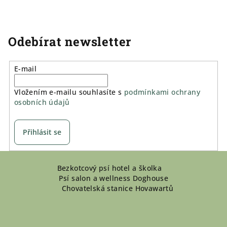
Odebírat newsletter
E-mail
Vložením e-mailu souhlasíte s
podmínkami ochrany
osobních údajů
Přihlásit se
Z
Bezkotcový psí hotel a školka
á
Psí salon a wellness Doghouse
p
Chovatelská stanice Hovawartů
a
t