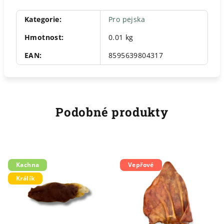
Kategorie
:
Pro pejska
Hmotnost
:
0.01 kg
EAN
:
8595639804317
Podobné produkty
Kachna
Vepřové
Králík