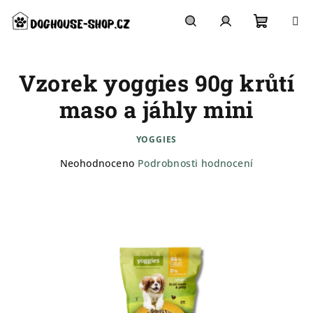
Přejít
na
obsah
Nákupn
Hledat
Přihlášení
Vzorek yoggies 90g krůtí
košík
maso a jáhly mini
YOGGIES
Průměrné
Neohodnoceno
Podrobnosti hodnocení
hodnocení
produktu
je
0,0
z
5
hvězdiček.