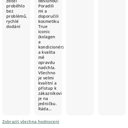
zboží
obsluhou!
proběhlo
Poradili
bez
mi a
problémů,
doporučili
rychlé
kosmetiku
dodání
True
Iconic
(kolagen
a
kondicionér)
a kvalita
mě
opravdu
nadchla.
Všechno
je velmi
kvalitní a
přístup k
zákazníkovi
je na
jedničku.
Ráda…
Zobrazit všechna hodnocení