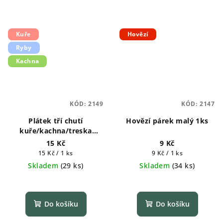
Kuře
Hovězí
Ryby
Kachna
KÓD:
2149
KÓD:
2147
Plátek tří chutí
Hovězí párek malý 1ks
kuře/kachna/treska
měkké 1ks
15 Kč
9 Kč
Měrná
Měrná
15 Kč / 1 ks
9 Kč / 1 ks
cena:
cena:
Skladem
(
29 ks
)
Skladem
(
34 ks
)
Do košíku
Do košíku