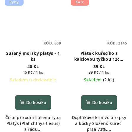
Ryby
Kuře
KÓD:
809
KÓD:
2145
Sušený mořský platýs - 1
Plátek kuřecího s
ks
kalciovou tyčkou 12cm
1ks
46 Kč
39 Kč
Měrná
Měrná
46 Kč / 1 ks
39 Kč / 1 ks
cena:
cena:
Skladem u dodavatele
Skladem
(
2 ks
)
Průměrné
hodnocení
produktu
Do košíku
Do košíku
je
5,0
Čistě přírodní sušená ryba
Doplňkové krmivo pro psy
z
Platýs (Platichthys flesus)
a kočky Složení: kuřecí
5
z řádu...
prsa 73%,...
hvězdiček.