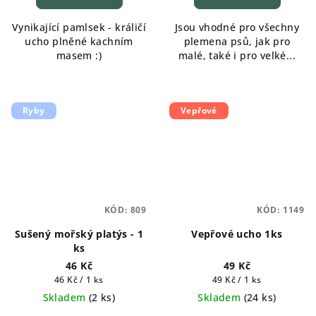
Vynikající pamlsek - králičí
Jsou vhodné pro všechny
ucho plněné kachním
plemena psů, jak pro
masem :)
malé, také i pro velké...
Ryby
Vepřové
KÓD:
809
KÓD:
1149
Sušený mořský platýs - 1
Vepřové ucho 1ks
ks
46 Kč
49 Kč
Měrná
Měrná
46 Kč / 1 ks
49 Kč / 1 ks
cena:
cena:
Skladem
(
2 ks
)
Skladem
(
24 ks
)