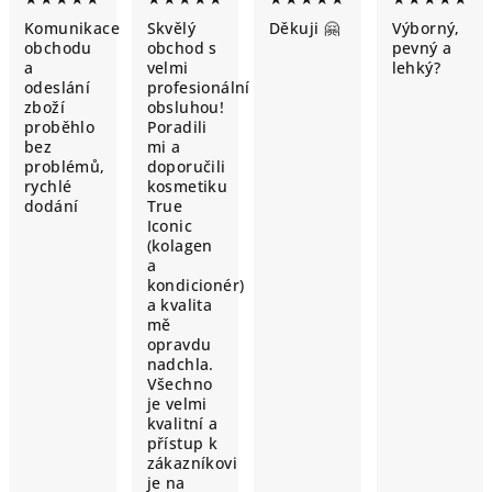
Komunikace
Skvělý
Děkuji 🤗
Výborný,
obchodu
obchod s
pevný a
a
velmi
lehký?
odeslání
profesionální
zboží
obsluhou!
proběhlo
Poradili
bez
mi a
problémů,
doporučili
rychlé
kosmetiku
dodání
True
Iconic
(kolagen
a
kondicionér)
a kvalita
mě
opravdu
nadchla.
Všechno
je velmi
kvalitní a
přístup k
zákazníkovi
je na