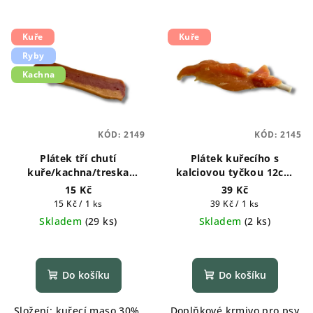
Kuře
Kuře
Ryby
Kachna
KÓD:
2149
KÓD:
2145
Plátek tří chutí
Plátek kuřecího s
kuře/kachna/treska
kalciovou tyčkou 12cm
měkké 1ks
1ks
15 Kč
39 Kč
Měrná
Měrná
15 Kč / 1 ks
39 Kč / 1 ks
cena:
cena:
Skladem
(
29 ks
)
Skladem
(
2 ks
)
Do košíku
Do košíku
Složení: kuřecí maso 30%,
Doplňkové krmivo pro psy