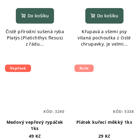
Průměrné
hodnocení
produktu
Do košíku
Do košíku
je
5,0
Čistě přírodní sušená ryba
Křupavá a všemi psy
z
Platýs (Platichthys flesus)
vítaná pochoutka z čisté
5
z řádu...
chrupavky, je velmi...
hvězdiček.
Vepřové
Kuře
KÓD:
3240
KÓD:
5338
Medový vepřový rypáček
Plátek kuřecí měkký 1ks
1ks
49 Kč
29 Kč