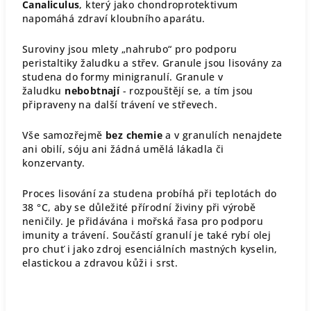
Canaliculus
, který jako chondroprotektivum
napomáhá zdraví kloubního aparátu.
Suroviny jsou mlety „nahrubo“ pro podporu
peristaltiky žaludku a střev. Granule jsou lisovány za
studena do formy minigranulí. Granule v
žaludku
nebobtnají
- rozpouštějí se, a tím jsou
připraveny na další trávení ve střevech.
Vše samozřejmě
bez chemie
a v granulích nenajdete
ani obilí, sóju ani žádná umělá lákadla či
konzervanty.
Proces lisování za studena probíhá při teplotách do
38 °C, aby se důležité přírodní živiny při výrobě
neničily. Je přidávána i mořská řasa pro podporu
imunity a trávení. Součástí granulí je také rybí olej
pro chuť i jako zdroj esenciálních mastných kyselin,
elastickou a zdravou kůži i srst.