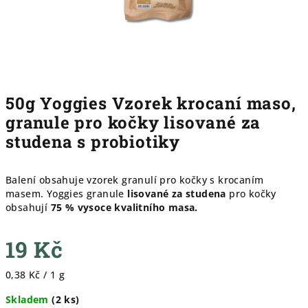
50g Yoggies Vzorek krocaní maso,
granule pro kočky lisované za
studena s probiotiky
Balení obsahuje vzorek granulí pro kočky s krocaním
masem. Yoggies granule
lisované za studena
pro kočky
obsahují
75 % vysoce kvalitního masa.
19 Kč
Měrná
0,38 Kč / 1 g
cena:
Skladem
(
2 ks
)