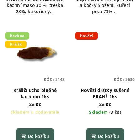
kachní maso 30 %, treska
a kočky Složení: kuřecí
28%, kukuřičný...
prsa 73%,...
Kachna
Hovězí
Králík
KÓD:
2143
KÓD:
2630
Králičí ucho plněné
Hovězí dršťky sušené
kachnou 1ks
PRANÉ 1ks
25 Kč
25 Kč
Skladem u dodavatele
Skladem
(
3 ks
)
Do košíku
Do košíku