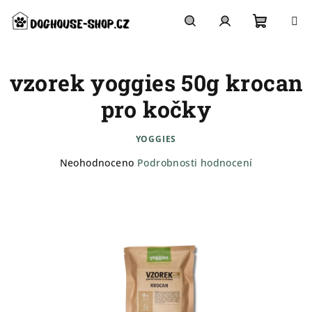
Přejít
na
obsah
Nákupn
Hledat
Přihlášení
vzorek yoggies 50g krocan
košík
pro kočky
YOGGIES
Průměrné
Neohodnoceno
Podrobnosti hodnocení
hodnocení
produktu
je
0,0
z
5
hvězdiček.