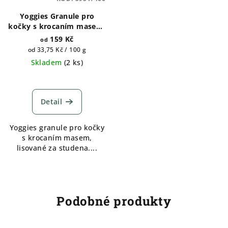
Yoggies Granule pro
kočky s krocaním masem,
lisované za studena s
159 Kč
od
probiotiky 400g, 1200g a
Měrná
od 33,75 Kč / 100 g
5kg
cena:
Skladem
(
2 ks
)
Detail
Yoggies granule pro kočky
s krocaním masem,
lisované za studena....
Podobné produkty