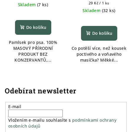
Měrná
29 Kč / 1 ks
Skladem
(
7 ks
)
cena:
Skladem
(
32 ks
)
Do košíku
Do košíku
Pamlsek pro psa. 100%
MASOVÝ PŘÍRODNÍ
Co potěší více, než kousek
PRODUKT BEZ
poctivého a voňavého
KONZERVANTŮ,...
masíčka? Měkké...
Odebírat newsletter
E-mail
Vložením e-mailu souhlasíte s
podmínkami ochrany
osobních údajů