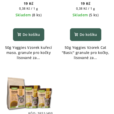
19 Kč
19 Kč
Měrná
Měrná
0,38 Kč / 1 g
0,38 Kč / 1 g
cena:
cena:
Skladem
(
8 ks
)
Skladem
(
5 ks
)
Do košíku
Do košíku
50g Yoggies Vzorek kuřecí
50g Yoggies Vzorek Cat
maso, granule pro kočky
"Basic" granule pro kočky,
lisované za...
lisované za...
KÓD:
5951/400