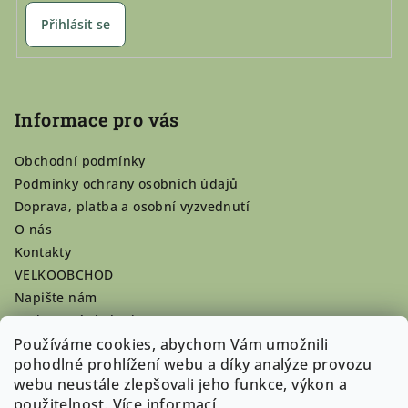
Přihlásit se
Informace pro vás
Obchodní podmínky
Podmínky ochrany osobních údajů
Doprava, platba a osobní vyzvednutí
O nás
Kontakty
VELKOOBCHOD
Napište nám
Hodnocení obchodu
Registrace se vyplatí!
Používáme cookies, abychom Vám umožnili
pohodlné prohlížení webu a díky analýze provozu
Pamlsky na míru
webu neustále zlepšovali jeho funkce, výkon a
Nepřevzaté dobírky
použitelnost.
Více informací