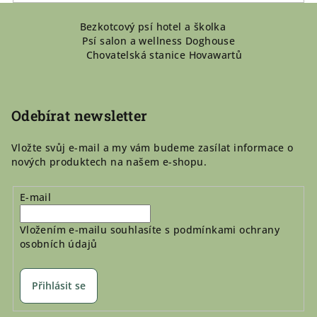
Z
Bezkotcový psí hotel a školka
á
Psí salon a wellness Doghouse
p
Chovatelská stanice Hovawartů
a
t
í
Odebírat newsletter
Vložte svůj e-mail a my vám budeme zasílat informace o
nových produktech na našem e-shopu.
E-mail
Vložením e-mailu souhlasíte s
podmínkami ochrany
osobních údajů
Přihlásit se