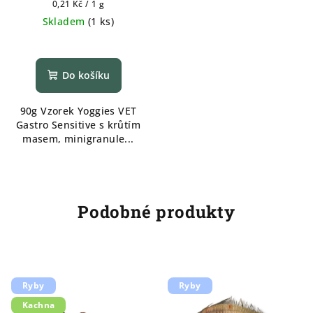
Měrná
0,21 Kč / 1 g
cena:
Skladem
(
1 ks
)
Do košíku
90g Vzorek Yoggies VET
Gastro Sensitive s krůtím
masem, minigranule...
Podobné produkty
Ryby
Ryby
Kachna