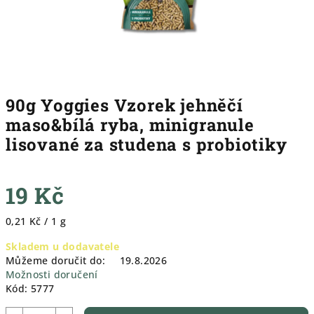
90g Yoggies Vzorek jehněčí
maso&bílá ryba, minigranule
lisované za studena s probiotiky
19 Kč
Měrná
0,21 Kč / 1 g
cena:
Skladem u dodavatele
Můžeme doručit do:
19.8.2026
Možnosti doručení
Kód:
5777