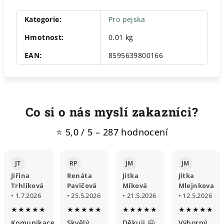
Kategorie
:
Pro pejska
Hmotnost
:
0.01 kg
EAN
:
8595639800166
Co si o nás myslí zakazníci?
⭐ 5,0 / 5 – 287 hodnocení
JT
RP
JM
JM
Jiřina
Renáta
Jitka
Jitka
Trhlíková
Pavičová
Míková
Mlejnkova
• 1.7.2026
• 25.5.2026
• 21.5.2026
• 12.5.2026
★★★★★
★★★★★
★★★★★
★★★★★
Komunikace
Skvělý
Děkuji 🤗
Výborný,