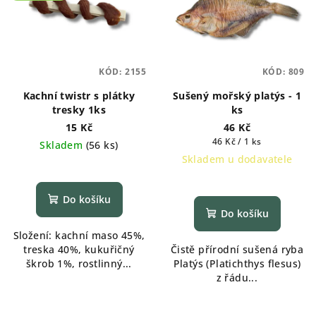
KÓD:
2155
KÓD:
809
Kachní twistr s plátky
Sušený mořský platýs - 1
tresky 1ks
ks
15 Kč
46 Kč
Měrná
46 Kč / 1 ks
Skladem
(
56 ks
)
cena:
Skladem u dodavatele
Průměrné
hodnocení
Průměrné
produktu
hodnocení
Do košíku
je
produktu
Do košíku
5,0
je
Složení: kachní maso 45%,
z
5,0
treska 40%, kukuřičný
Čistě přírodní sušená ryba
5
z
škrob 1%, rostlinný...
Platýs (Platichthys flesus)
hvězdiček.
5
z řádu...
hvězdiček.