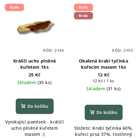
Kuře
Kuře
Krab
KÓD:
2144
KÓD:
2153
Králičí ucho plněné
Obalená krabí tyčinka
kuřetem 1ks
kuřecím masem 1ks
25 Kč
12 Kč
Měrná
12 Kč / 1 ks
Skladem
(
35 ks
)
cena:
Skladem
(
31 ks
)
Do košíku
Do košíku
Vynikající pamlsek - králičí
ucho plněné kuřetem
Složení: Krabí tyčinka 60%,
masem :)
kuřecí prsa 37%, rostlinný