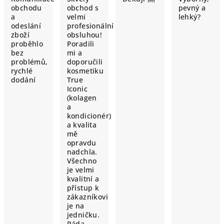
obchodu
obchod s
pevný a
a
velmi
lehký?
odeslání
profesionální
zboží
obsluhou!
proběhlo
Poradili
bez
mi a
problémů,
doporučili
rychlé
kosmetiku
dodání
True
Iconic
(kolagen
a
kondicionér)
a kvalita
mě
opravdu
nadchla.
Všechno
je velmi
kvalitní a
přístup k
zákazníkovi
je na
jedničku.
Ráda…