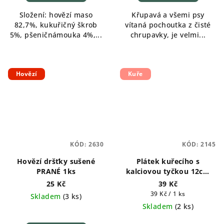
Složení: hovězí maso
Křupavá a všemi psy
82,7%, kukuřičný škrob
vítaná pochoutka z čisté
5%, pšeničnámouka 4%,...
chrupavky, je velmi...
Hovězí
Kuře
KÓD:
2630
KÓD:
2145
Hovězí dršťky sušené
Plátek kuřecího s
PRANÉ 1ks
kalciovou tyčkou 12cm
1ks
25 Kč
39 Kč
Měrná
39 Kč / 1 ks
Skladem
(
3 ks
)
cena:
Skladem
(
2 ks
)