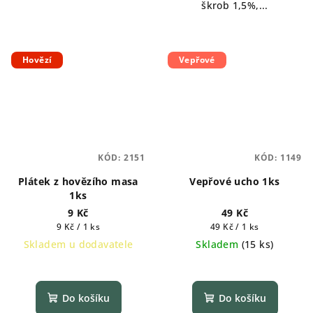
škrob 1,5%,...
Hovězí
Vepřové
KÓD:
2151
KÓD:
1149
Plátek z hovězího masa
Vepřové ucho 1ks
1ks
9 Kč
49 Kč
Měrná
Měrná
9 Kč / 1 ks
49 Kč / 1 ks
cena:
cena:
Skladem u dodavatele
Skladem
(
15 ks
)
Do košíku
Do košíku