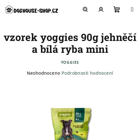
Přejít
na
obsah
Nákupn
Hledat
Přihlášení
vzorek yoggies 90g jehněčí
košík
a bílá ryba mini
YOGGIES
Průměrné
Neohodnoceno
Podrobnosti hodnocení
hodnocení
produktu
je
0,0
z
5
hvězdiček.