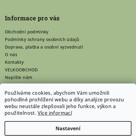
Informace pro vás
Obchodní podmínky
Podmínky ochrany osobních údajů
Doprava, platba a osobní vyzvednutí
O nás
Kontakty
VELKOOBCHOD
Napište nám
Hodnocení obchodu
Používáme cookies, abychom Vám umožnili
Registrace se vyplatí!
pohodlné prohlížení webu a díky analýze provozu
Pamlsky na míru
webu neustále zlepšovali jeho funkce, výkon a
Nepřevzaté dobírky
použitelnost.
Více informací
Nastavení