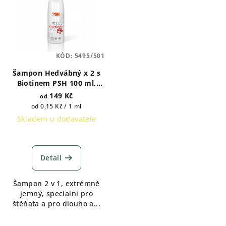
KÓD:
5495/501
Šampon Hedvábný x 2 s
Biotinem PSH 100 ml,
1000 ml, 5000 ml
149 Kč
od
Měrná
od 0,15 Kč / 1 ml
cena:
Skladem u dodavatele
Průměrné
hodnocení
produktu
Detail
je
5,0
Šampon 2 v 1, extrémně
z
jemný, specialní pro
5
štěňata a pro dlouho a...
hvězdiček.