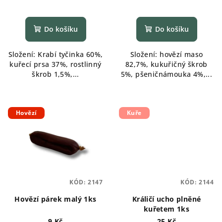
Do košíku
Do košíku
Složení: Krabí tyčinka 60%,
Složení: hovězí maso
kuřecí prsa 37%, rostlinný
82,7%, kukuřičný škrob
škrob 1,5%,...
5%, pšeničnámouka 4%,...
Hovězí
Kuře
KÓD:
2147
KÓD:
2144
Hovězí párek malý 1ks
Králičí ucho plněné
kuřetem 1ks
9 Kč
25 Kč