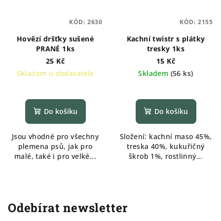
KÓD:
2630
KÓD:
2155
Hovězí dršťky sušené
Kachní twistr s plátky
PRANÉ 1ks
tresky 1ks
25 Kč
15 Kč
Skladem u dodavatele
Skladem
(
56 ks
)
Průměrné
hodnocení
produktu
Do košíku
Do košíku
je
5,0
Jsou vhodné pro všechny
Složení: kachní maso 45%,
z
plemena psů, jak pro
treska 40%, kukuřičný
5
malé, také i pro velké...
škrob 1%, rostlinný...
hvězdiček.
Odebírat newsletter