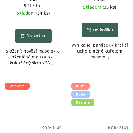
Měrná
9 Kč / 1 ks
Skladem
(
35 ks
)
cena:
Skladem
(
34 ks
)
Do košíku
Do košíku
Vynikající pamlsek - králičí
Složení: hovězí maso 87%,
ucho plněné kuřetem
pšeničná mouka 3%,
masem :)
kukuřičný škrob 3%,...
Vepřové
Kuře
Ryby
Kachna
KÓD:
1149
KÓD:
2149