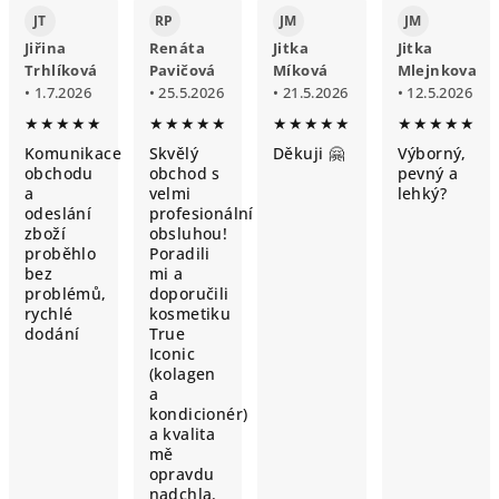
JT
RP
JM
JM
Jiřina
Renáta
Jitka
Jitka
Trhlíková
Pavičová
Míková
Mlejnkova
• 1.7.2026
• 25.5.2026
• 21.5.2026
• 12.5.2026
★★★★★
★★★★★
★★★★★
★★★★★
Komunikace
Skvělý
Děkuji 🤗
Výborný,
obchodu
obchod s
pevný a
a
velmi
lehký?
odeslání
profesionální
zboží
obsluhou!
proběhlo
Poradili
bez
mi a
problémů,
doporučili
rychlé
kosmetiku
dodání
True
Iconic
(kolagen
a
kondicionér)
a kvalita
mě
opravdu
nadchla.