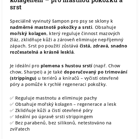
srst
Speciálně vyvinutý šampon pro psy se sklony k
nadměrné mastnotě pokožky a srsti
. Obsahuje
mořský kolagen
, který reguluje činnost mazových
žláz, zklidňuje kůži a zároveň eliminuje nepříjemný
zápach. Srst po použití zůstává
čistá, zdravá, snadno
rozčesatelná a krásně lesklá
.
Je ideální pro
plemena s hustou srstí
(např. Chow
chow, Sharpei) a je také
doporučovaný po trimování
(strippingu)
u teriérů a kníračů – vyčistí otevřené
póry a pomůže k rychlé regeneraci pokožky.
✅ Reguluje mastnotu a eliminuje pachy
✅ Obsahuje mořský kolagen – regenerace a lesk
✅ Zklidňuje kůži a čistí otevřené póry
✅ Ideální po úpravě srsti strippingem
✅ Bez parabenů, bez silikonů, netestováno na
zvířatech