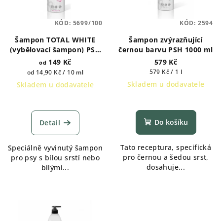
KÓD:
5699/100
KÓD:
2594
Šampon TOTAL WHITE
Šampon zvýrazňující
(vybělovací šampon) PSH
černou barvu PSH 1000 ml
100 ml, 1000 ml, 5000 ml
149 Kč
579 Kč
od
Měrná
Měrná
579 Kč / 1 l
od 14,90 Kč / 10 ml
cena:
cena:
Skladem u dodavatele
Skladem u dodavatele
Do košíku
Detail
Tato receptura, specifická
Speciálně vyvinutý šampon
pro černou a šedou srst,
pro psy s bílou srstí nebo
dosahuje...
bílými...