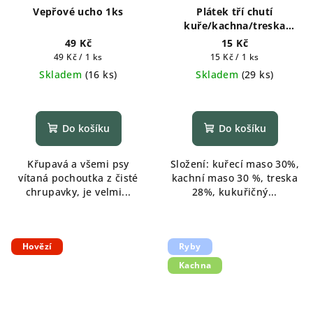
Vepřové ucho 1ks
Plátek tří chutí
kuře/kachna/treska
měkké 1ks
49 Kč
15 Kč
Měrná
Měrná
49 Kč / 1 ks
15 Kč / 1 ks
cena:
cena:
Skladem
(
16 ks
)
Skladem
(
29 ks
)
Do košíku
Do košíku
Křupavá a všemi psy
Složení: kuřecí maso 30%,
vítaná pochoutka z čisté
kachní maso 30 %, treska
chrupavky, je velmi...
28%, kukuřičný...
Hovězí
Ryby
Kachna