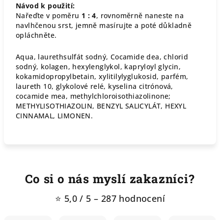
Návod k použití:
Nařeďte v poměru
1 : 4
, rovnoměrně naneste na
navlhčenou srst, jemně masírujte a poté důkladně
opláchněte.
Aqua, laurethsulfát sodný, Cocamide dea, chlorid
sodný, kolagen, hexylenglykol, kapryloyl glycin,
kokamidopropylbetain, xylitilylyglukosid, parfém,
laureth 10, glykolové relé, kyselina citrónová,
cocamide mea, methylchloroisothiazolinone;
METHYLISOTHIAZOLIN, BENZYL SALICYLÁT, HEXYL
CINNAMAL, LIMONEN.
Co si o nás myslí zakazníci?
⭐ 5,0 / 5 – 287 hodnocení