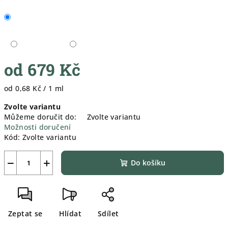
od
679 Kč
Měrná
od 0,68 Kč / 1 ml
cena:
Zvolte variantu
Můžeme doručit do:
Zvolte variantu
Možnosti doručení
Kód:
Zvolte variantu
−
+
Do košíku
Zeptat se
Hlídat
Sdílet