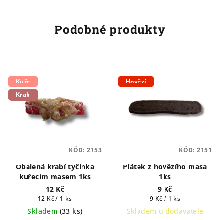
Podobné produkty
Kuře
Hovězí
Krab
KÓD:
2153
KÓD:
2151
Obalená krabí tyčinka
Plátek z hovězího masa
kuřecím masem 1ks
1ks
12 Kč
9 Kč
Měrná
Měrná
12 Kč / 1 ks
9 Kč / 1 ks
cena:
cena:
Skladem
(
33 ks
)
Skladem u dodavatele