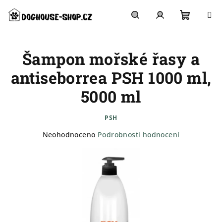
Přejít
na
obsah
Nákupn
Hledat
Přihlášení
Šampon mořské řasy a
košík
antiseborrea PSH 1000 ml,
5000 ml
PSH
Průměrné
Neohodnoceno
Podrobnosti hodnocení
hodnocení
produktu
je
0,0
z
5
hvězdiček.