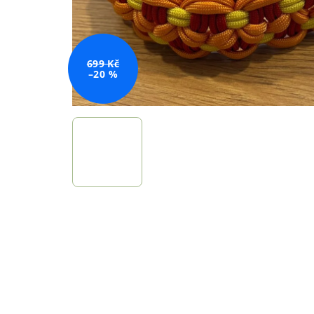
699 Kč
–20 %