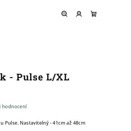
Hledat
Přihlášení
Nákupní
košík
k - Pulse L/XL
i hodnocení
u Pulse. Nastavitelný - 41cm až 48cm