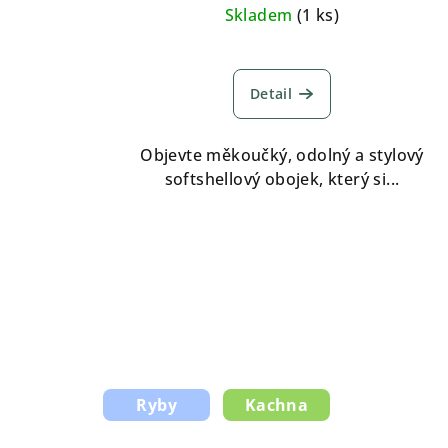
Skladem
(
1 ks
)
Detail
Objevte měkoučký, odolný a stylový
softshellový obojek, který si...
Ryby
Kachna