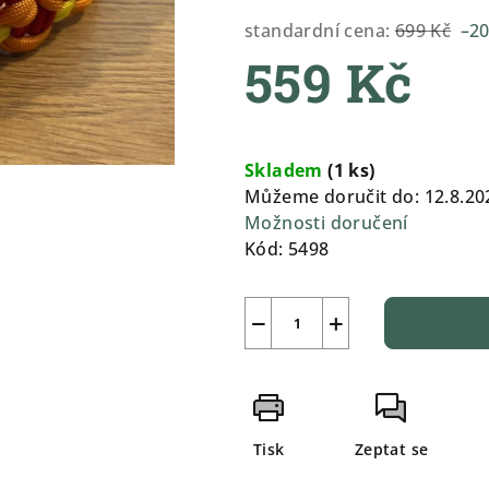
0,0
standardní cena:
699 Kč
–2
z
559 Kč
5
hvězdiček.
Měrná
cena:
Skladem
(
1 ks
)
Můžeme doručit do:
12.8.20
Možnosti doručení
Kód:
5498
−
+
Tisk
Zeptat se