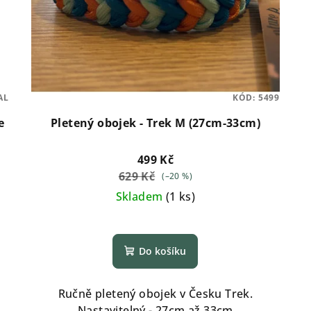
AL
KÓD:
5499
e
Pletený obojek - Trek M (27cm-33cm)
499 Kč
629 Kč
(–20 %)
Skladem
(
1 ks
)
Do košíku
Ručně pletený obojek v Česku Trek.
Nastavitelný - 27cm až 33cm