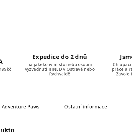
Expedice do 2 dnů
Jsm
A
na jakékoliv místo nebo osobní
Chlupáči
499kč
vyzvednutí IHNED v Ostravě nebo
práce a r
Rychvaldě
Zavolej
a
Adventure Paws
Ostatní informace
duktu