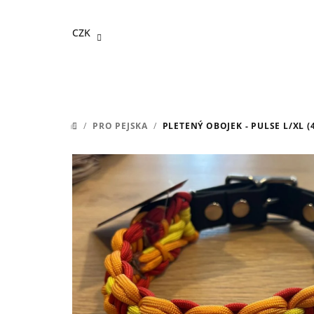
Přejít
na
CZK
obsah
/
PRO PEJSKA
/
PLETENÝ OBOJEK - PULSE L/XL 
DOMŮ