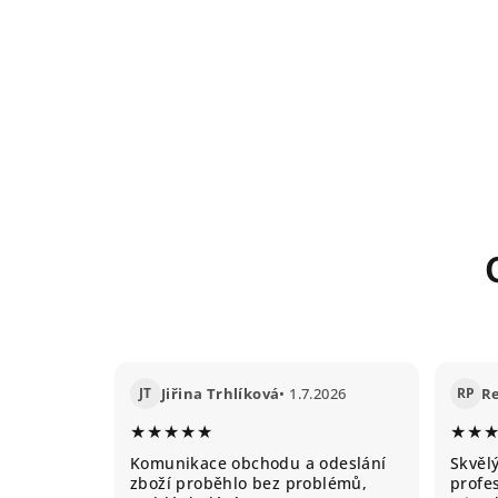
JT
Jiřina Trhlíková
• 1.7.2026
RP
R
★★★★★
★★
Komunikace obchodu a odeslání
Skvěl
zboží proběhlo bez problémů,
profes