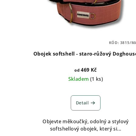
KÓD:
3815/M
Obojek softshell - staro-růžový Doghous
469 Kč
od
Skladem
(
1 ks
)
Detail
Objevte měkoučký, odolný a stylový
softshellový obojek, který si...