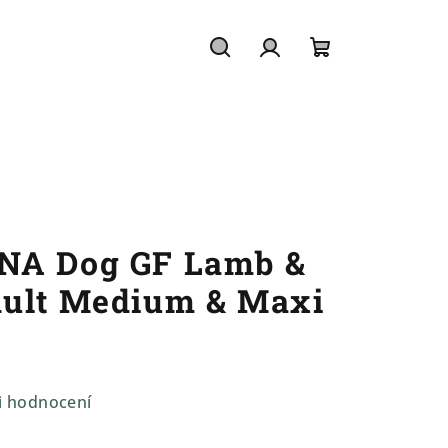
Hledat
Přihlášení
Nákupní
košík
NA Dog GF Lamb &
dult Medium & Maxi
i hodnocení