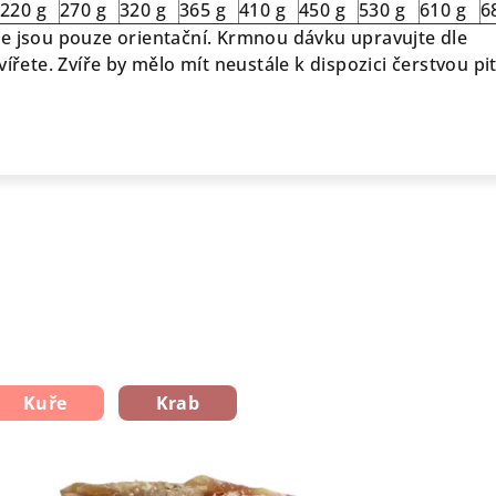
220 g
270 g
320 g
365 g
410 g
450 g
530 g
610 g
6
e jsou pouze orientační. Krmnou dávku upravujte dle
vířete. Zvíře by mělo mít neustále k dispozici čerstvou p
Kuře
Krab