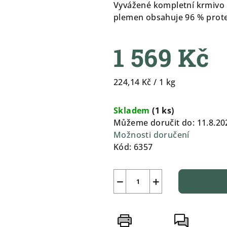
produktu
Vyvážené kompletní krmivo p
je
plemen obsahuje 96 % prote
0,0
z
1 569 Kč
5
hvězdiček.
Měrná
224,14 Kč / 1 kg
cena:
Skladem
(
1 ks
)
Můžeme doručit do:
11.8.20
Možnosti doručení
Kód:
6357
−
+