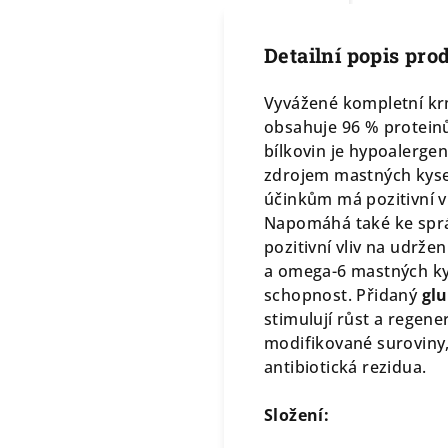
Detailní popis pro
Vyvážené kompletní krm
obsahuje 96 % proteinů
bílkovin je hypoalerge
zdrojem mastných kysel
účinkům má pozitivní vl
Napomáhá také ke spr
pozitivní vliv na udržen
a omega-6 mastných kys
schopnost. Přidaný
gl
stimulují růst a regene
modifikované suroviny,
antibiotická rezidua.
Složení: