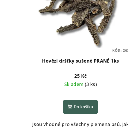
KÓD:
26
Hovězí dršťky sušené PRANÉ 1ks
25 Kč
Skladem
(
3 ks
)
Do košíku
Jsou vhodné pro všechny plemena psů, ja