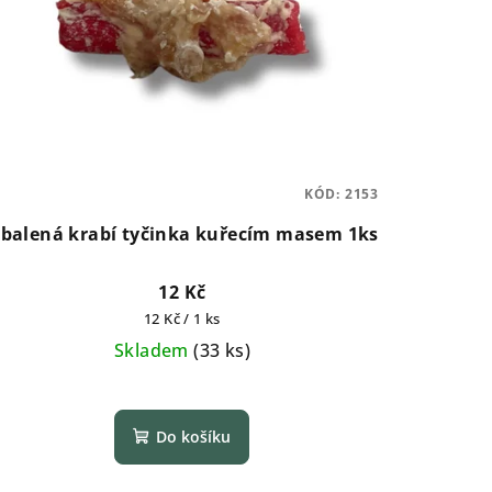
KÓD:
2153
balená krabí tyčinka kuřecím masem 1ks
12 Kč
Měrná
12 Kč / 1 ks
cena:
Skladem
(
33 ks
)
Do košíku