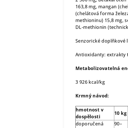
163,8 mg, mangan (che
(chelátová forma želez
methioninu) 15,8 mg, s
DL-methionin (technicky
Senzorické doplňkové l
Antioxidanty: extrakty 
Metabolizovatelná en
3 926 kcal/kg
Krmný návod:
hmotnost v
10 kg
dospělosti
doporučená
90–