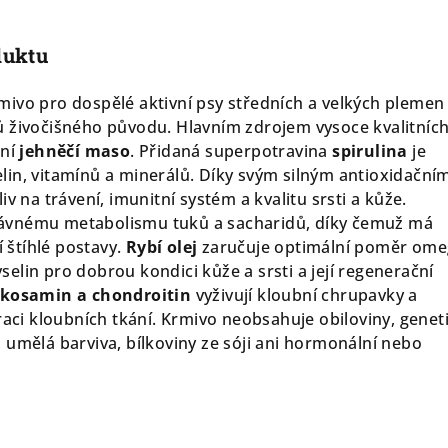
duktu
ivo pro dospělé aktivní psy středních a velkých plemen
 živočišného původu. Hlavním zdrojem vysoce kvalitníc
nní
jehněčí maso
. Přidaná superpotravina
spirulina
je
in, vitamínů a minerálů. Díky svým silným antioxidační
iv na trávení, imunitní systém a kvalitu srsti a kůže.
ávnému metabolismu tuků a sacharidů, díky čemuž má
í štíhlé postavy.
Rybí olej
zaručuje optimální poměr ome
elin pro dobrou kondici kůže a srsti a její regenerační
ukosamin a chondroitin
vyživují kloubní chrupavky a
raci kloubních tkání. Krmivo neobsahuje obiloviny, genet
 umělá barviva, bílkoviny ze sóji ani hormonální nebo