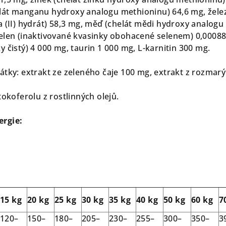
lát manganu hydroxy analogu methioninu) 64,6 mg, žele
a (II) hydrát) 58,3 mg, měď (chelát mědi hydroxy analogu
elen (inaktivované kvasinky obohacené selenem) 0,0008
 čistý) 4 000 mg, taurin 1 000 mg, L-karnitin 300 mg.
átky: extrakt ze zeleného čaje 100 mg, extrakt z rozmar
tokoferolu z rostlinných olejů.
ergie:
15 kg
20 kg
25 kg
30 kg
35 kg
40 kg
50 kg
60 kg
7
120–
150–
180–
205–
230–
255–
300–
350–
3