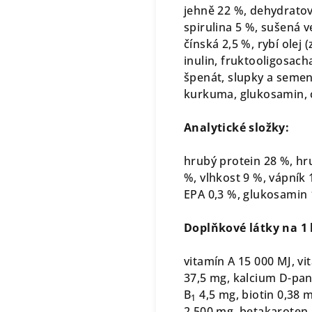
jehně 22 %, dehydratov
spirulina 5 %, sušená v
čínská 2,5 %, rybí olej
inulin, fruktooligosach
špenát, slupky a semena
kurkuma, glukosamin, c
Analytické složky:
hrubý protein 28 %, hru
%, vlhkost 9 %, vápník 
EPA 0,3 %, glukosamin 
Doplňkové látky na 1 
vitamín A 15 000 MJ, vi
37,5 mg, kalcium D-pan
B
4,5 mg, biotin 0,38 m
1
2 500 mg, betakaroten 