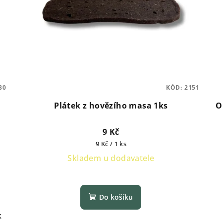
30
KÓD:
2151
Plátek z hovězího masa 1ks
O
9 Kč
Měrná
9 Kč / 1 ks
cena:
Skladem u dodavatele
Do košíku
k