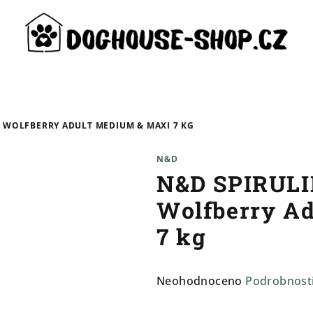
 WOLFBERRY ADULT MEDIUM & MAXI 7 KG
N&D
N&D SPIRULI
Wolfberry A
7 kg
Průměrné
Neohodnoceno
Podrobnost
hodnocení