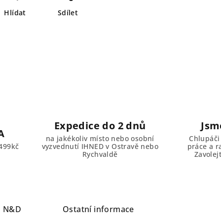
Hlídat
Sdílet
Expedice do 2 dnů
Jsm
A
na jakékoliv místo nebo osobní
Chlupáči
499kč
vyzvednutí IHNED v Ostravě nebo
práce a r
Rychvaldě
Zavolej
a
N&D
Ostatní informace