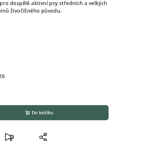
ro dospělé aktivní psy středních a velkých
inů živočišného původu.
26
Do košíku