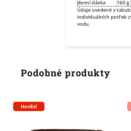
denní dávka
160 g
Údaje uvedené v tabulc
individuálních potřeb z
vodu.
Podobné produkty
Hovězí