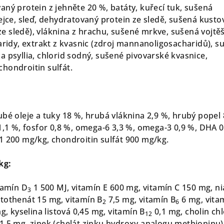
aný protein z jehněte 20 %, batáty, kuřecí tuk, sušená
ejce, sleď, dehydratovaný protein ze sledě, sušená kusto
 (ze sledě), vláknina z hrachu, sušené mrkve, sušená vojtě
aridy, extrakt z kvasnic (zdroj mannanoligosacharidů), s
 psyllia, chlorid sodný, sušené pivovarské kvasnice,
hondroitin sulfát.
bé oleje a tuky 18 %, hrubá vláknina 2,9 %, hrubý popel 
1,1 %, fosfor 0,8 %, omega-6 3,3 %, omega-3 0,9 %, DHA 0
1 200 mg/kg, chondroitin sulfát 900 mg/kg.
kg:
tamín D
1 500 MJ, vitamín E 600 mg, vitamín C 150 mg, ni
3
tothenát 15 mg, vitamín B
7,5 mg, vitamín B
6 mg, vita
2
6
g, kyselina listová 0,45 mg, vitamín B
0,1 mg, cholin chl
12
1,5 mg, zinek (chelát zinku hydroxy analogu methioninu)