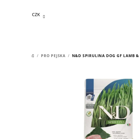
Přejít
na
CZK
obsah
/
PRO PEJSKA
/
N&D SPIRULINA DOG GF LAMB &
DOMŮ