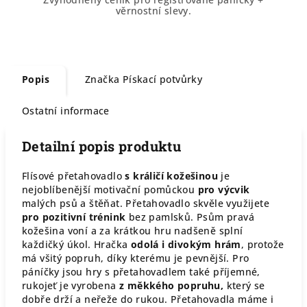
věrnostní slevy.
Popis
Značka
Pískací potvůrky
Ostatní informace
Detailní popis produktu
Flísové přetahovadlo
s králičí kožešinou
je
nejoblíbenější motivační pomůckou
pro výcvik
malých psů a štěňat. Přetahovadlo skvěle využijete
pro pozitivní trénink
bez pamlsků. Psům pravá
kožešina voní a za krátkou hru nadšeně splní
každičký úkol. Hračka
odolá i divokým hrám
, protože
má všitý popruh, díky kterému je pevnější. Pro
páníčky jsou hry s přetahovadlem také příjemné,
rukojeť je vyrobena
z měkkého popruhu,
který se
dobře drží a neřeže do rukou. Přetahovadla máme i