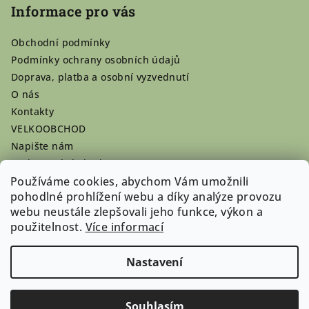
Informace pro vás
Obchodní podmínky
Podmínky ochrany osobních údajů
Doprava, platba a osobní vyzvednutí
O nás
Kontakty
VELKOOBCHOD
Napište nám
Hodnocení obchodu
Používáme cookies, abychom Vám umožnili
Registrace se vyplatí!
pohodlné prohlížení webu a díky analýze provozu
Pamlsky na míru
webu neustále zlepšovali jeho funkce, výkon a
Nepřevzaté dobírky
použitelnost.
Více informací
Nastavení
Copyright 2026
Doghouse-shop.cz
. Všechna práva
vyhrazena.
Souhlasím