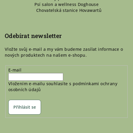
á
Psí salon a wellness Doghouse
p
Chovatelská stanice Hovawartů
a
t
í
Odebírat newsletter
Vložte svůj e-mail a my vám budeme zasílat informace o
nových produktech na našem e-shopu.
E-mail
Vložením e-mailu souhlasíte s
podmínkami ochrany
osobních údajů
Přihlásit se