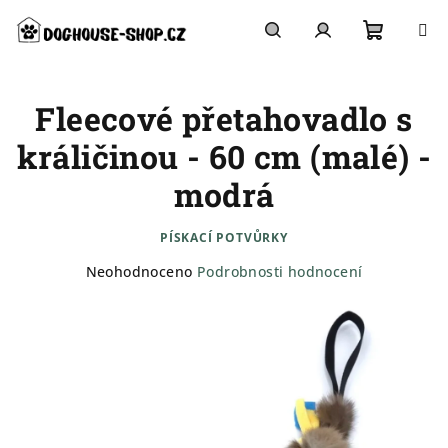
Přejít
na
obsah
Nákupn
Hledat
Přihlášení
Fleecové přetahovadlo s
košík
králičinou - 60 cm (malé) -
modrá
PÍSKACÍ POTVŮRKY
Průměrné
Neohodnoceno
Podrobnosti hodnocení
hodnocení
produktu
je
0,0
z
5
hvězdiček.