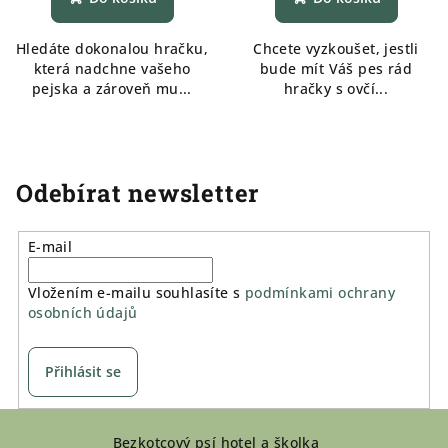
Hledáte dokonalou hračku,
Chcete vyzkoušet, jestli
která nadchne vašeho
bude mít Váš pes rád
pejska a zároveň mu...
hračky s ovčí...
Odebírat newsletter
E-mail
Vložením e-mailu souhlasíte s
podmínkami ochrany
osobních údajů
Přihlásit se
Z
Bezkotcový psí hotel a školka