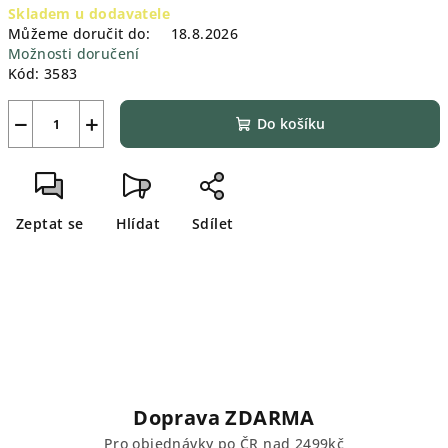
Skladem u dodavatele
cena:
Můžeme doručit do:
18.8.2026
Možnosti doručení
Kód:
3583
−
+
Do košíku
Zeptat se
Hlídat
Sdílet
Doprava ZDARMA
Pro objednávky po ČR nad 2499kč