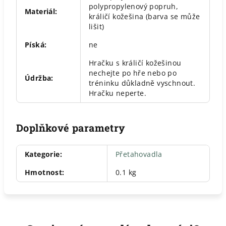
polypropylenový popruh,
Materiál
:
králičí kožešina (barva se může
lišit)
Píská
:
ne
Hračku s králičí kožešinou
nechejte po hře nebo po
Údržba
:
tréninku důkladně vyschnout.
Hračku neperte.
Doplňkové parametry
Kategorie
:
Přetahovadla
Hmotnost
:
0.1 kg