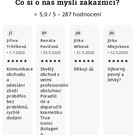
Co si o nás myslí zakazníci?
⭐ 5,0 / 5 – 287 hodnocení
JT
RP
JM
JM
Jiřina
Renáta
Jitka
Jitka
Trhlíková
Pavičová
Míková
Mlejnkova
• 1.7.2026
• 25.5.2026
• 21.5.2026
• 12.5.2026
★★★★★
★★★★★
★★★★★
★★★★★
Komunikace
Skvělý
Děkuji 🤗
Výborný,
obchodu
obchod s
pevný a
a
velmi
lehký?
odeslání
profesionální
zboží
obsluhou!
proběhlo
Poradili
bez
mi a
problémů,
doporučili
rychlé
kosmetiku
dodání
True
Iconic
(kolagen
a