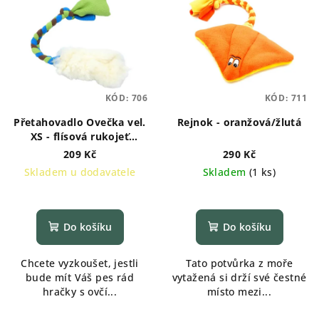
KÓD:
706
KÓD:
711
Přetahovadlo Ovečka vel.
Rejnok - oranžová/žlutá
XS - flísová rukojeť
MODRÁ
209 Kč
290 Kč
Skladem u dodavatele
Skladem
(
1 ks
)
Do košíku
Do košíku
Chcete vyzkoušet, jestli
Tato potvůrka z moře
bude mít Váš pes rád
vytažená si drží své čestné
hračky s ovčí...
místo mezi...