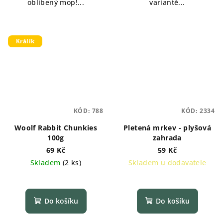
oblíbený mop!...
variantě...
Králík
KÓD:
788
KÓD:
2334
Woolf Rabbit Chunkies
Pletená mrkev - plyšová
100g
zahrada
69 Kč
59 Kč
Skladem
(
2 ks
)
Skladem u dodavatele
Do košíku
Do košíku