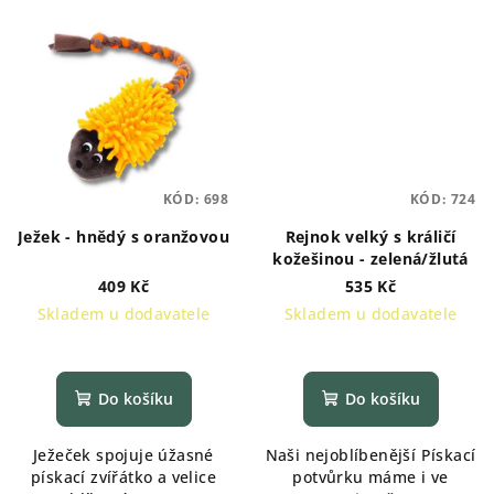
KÓD:
698
KÓD:
724
Ježek - hnědý s oranžovou
Rejnok velký s králičí
kožešinou - zelená/žlutá
409 Kč
535 Kč
Skladem u dodavatele
Skladem u dodavatele
Do košíku
Do košíku
Ježeček spojuje úžasné
Naši nejoblíbenější Pískací
pískací zvířátko a velice
potvůrku máme i ve