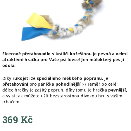
Fleecové přetahovadlo s králičí kožešinou je pevná a velmi
atraktivní hračka pro Vaše psí lovce! Jen málokterý pes jí
odolá.
Díky
rukojeti
ze
speciálního měkkého popruhu,
je
přetahování
pro páníčka
pohodlnější
;-) Téměř po celé
délce hračky je zašitý popruh, díky tomu je hračka
pevnější,
a vy si tak můžete užít bezstarostnou divokou hru s vaším
trhačem.
369 Kč
Měrná