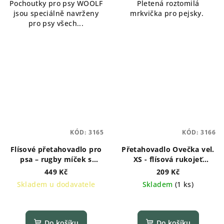
Pochoutky pro psy WOOLF
Pletená roztomilá
jsou speciálně navrženy
mrkvička pro pejsky.
pro psy všech...
KÓD:
3165
KÓD:
3166
Flísové přetahovadlo pro
Přetahovadlo Ovečka vel.
psa – rugby míček s
XS - flísová rukojeť
ovečkou
RŮŽOVÁ
449 Kč
209 Kč
Skladem u dodavatele
Skladem
(
1 ks
)
Do košíku
Do košíku