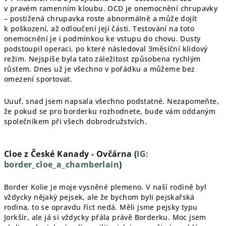
v pravém ramenním kloubu. OCD je onemocnění chrupavky
– postižená chrupavka roste abnormálně a může dojít
k poškození, až odloučení její části. Testování na toto
onemocnění je i podmínkou ke vstupu do chovu. Dusty
podstoupil operaci, po které následoval 3měsíční klidový
režim. Nejspíše byla tato záležitost způsobena rychlým
růstem. Dnes už je všechno v pořádku a můžeme bez
omezení sportovat.
Uuuf, snad jsem napsala všechno podstatné. Nezapomeňte,
že pokud se pro borderku rozhodnete, bude vám oddaným
společníkem při všech dobrodružstvích.
Cloe z České Kanady - Ovčárna (
IG:
border_cloe_a_chamberlain
)
Border Kolie je moje vysněné plemeno. V naší rodině byl
vždycky nějaký pejsek, ale že bychom byli pejskařská
rodina, to se opravdu říct nedá. Měli jsme pejsky typu
Jorkšír, ale já si vždycky přála právě Borderku. Moc jsem