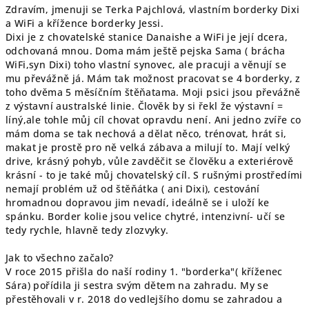
Zdravím, jmenuji se Terka Pajchlová, vlastním borderky Dixi
a WiFi a křížence borderky Jessi.
Dixi je z chovatelské stanice Danaishe a WiFi je její dcera,
odchovaná mnou. Doma mám ještě pejska Sama ( brácha
WiFi,syn Dixi) toho vlastní synovec, ale pracuji a věnují se
mu převážně já. Mám tak možnost pracovat se 4 borderky, z
toho dvěma 5 měsíčním štěňatama. Moji psici jsou převážně
z výstavní australské linie. Člověk by si řekl že výstavní =
líný,ale tohle můj cíl chovat opravdu není. Ani jedno zvíře co
mám doma se tak nechová a dělat něco, trénovat, hrát si,
makat je prostě pro ně velká zábava a milují to. Mají velký
drive, krásný pohyb, vůle zavděčit se člověku a exteriérově
krásní - to je také můj chovatelský cíl. S rušnými prostředími
nemají problém už od štěňátka ( ani Dixi), cestování
hromadnou dopravou jim nevadí, ideálně se i uloží ke
spánku. Border kolie jsou velice chytré, intenzivní- učí se
tedy rychle, hlavně tedy zlozvyky.
Jak to všechno začalo?
V roce 2015 přišla do naší rodiny 1. "borderka"( kříženec
Sára) pořídila ji sestra svým dětem na zahradu. My se
přestěhovali v r. 2018 do vedlejšího domu se zahradou a