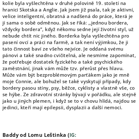
kolie byla vyšlechtěna v druhé polovině 19. století na
hranici Skotska a Anglie. Jak jsem již psala, tak je aktivní,
velice inteligentní, obratná a nadšená do práce, která je
jí sama o sobě odměnou. Jak se říká: ,,jednou bordera,
vždycky bordera”, když někomu sedne její životní styl, už
nebude chtít nic jiného.
Borderka byla vyšlechtěna pro
pasení ovcí a práci na farmě, a tak není výjimkou, že ji
tato činnost baví ze všeho nejvíce. Je oddaná svému
pánovi a také snadno cvičitelná, ale nesmíme zapomínat,
že potřebuje dostatek fyzického a také psychického
zaměstnání, jinak vám může tzv. přerůst přes hlavu.
Může vám být bezproblémovým parťákem jako je mně
moje Connie, ale bohužel se také vyskytují případy, kdy
bordery pasou stíny, psy, běžce, cyklisty a vlastně vše, co
se hýbe.
Ze zdravotní stránky bývají v pořádku, ale stejně
jako u jiných plemen, i když se to v chovu hlídá, najdou se
jedinci, kteří mají epilepsii, dysplazii a další nemoci.
Baddy od Lomu Leštinka (
IG: