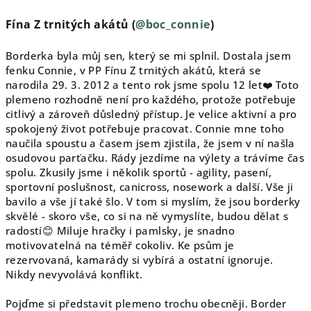
Fína Z trnitých akátů (
@boc_connie
)
Borderka byla můj sen, který se mi splnil. Dostala jsem
fenku Connie, v PP Fínu Z trnitých akátů, která se
narodila 29. 3. 2012 a tento rok jsme spolu 12 let❤️ Toto
plemeno rozhodně není pro každého, protože potřebuje
citlivý a zároveň důsledný přístup. Je velice aktivní a pro
spokojený život potřebuje pracovat.
Connie mne toho
naučila spoustu a časem jsem zjistila, že jsem v ní našla
osudovou parťačku. Rády jezdíme na výlety a trávíme čas
spolu. Zkusily jsme i několik sportů - agility, pasení,
sportovní poslušnost, canicross, nosework a další. Vše ji
bavilo a vše jí také šlo. V tom si myslím, že jsou borderky
skvělé - skoro vše, co si na ně vymyslíte, budou dělat s
radostí😊 Miluje hračky i pamlsky, je snadno
motivovatelná na téměř
cokoliv. Ke psům je
rezervovaná, kamarády si vybírá a ostatní ignoruje.
Nikdy nevyvolává konflikt.
Pojďme si představit plemeno trochu obecněji. Border