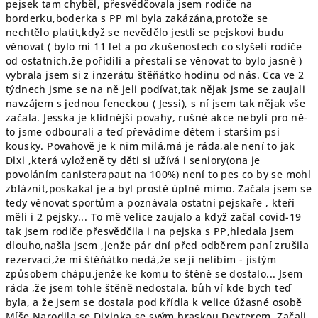
pejsek tam chyběl, přesvědčovala jsem rodiče na
borderku,boderka s PP mi byla zakázána,protože se
nechtělo platit,když se nevědělo jestli se pejskovi budu
věnovat ( bylo mi 11 let a po zkušenostech co slyšeli rodiče
od ostatních,že pořídili a přestali se věnovat to bylo jasné )
vybrala jsem si z inzerátu štěňátko hodinu od nás. Cca ve 2
týdnech jsme se na ně jeli podívat,tak nějak jsme se zaujali
navzájem s jednou feneckou ( Jessi), s ní jsem tak nějak vše
začala. Jesska je klidnější povahy, rušné akce nebyli pro ně-
to jsme odbourali a teď převádíme dětem i starším psí
kousky. Povahově je k nim milá,má je ráda,ale není to jak
Dixi ,která vyloženě ty děti si užívá i seniory(ona je
povoláním canisterapaut na 100%) není to pes co by se mohl
zbláznit,poskakal je a byl prostě úplně mimo. Začala jsem se
tedy věnovat sportům a poznávala ostatní pejskaře , kteří
měli i 2 pejsky... To mě velice zaujalo a když začal covid-19
tak jsem rodiče přesvědčila i na pejska s PP,hledala jsem
dlouho,našla jsem ,jenže pár dní před odběrem paní zrušila
rezervaci,že mi štěňátko nedá,že se jí nelibim - jistým
způsobem chápu,jenže ke komu to štěně se dostalo... Jsem
ráda ,že jsem tohle štěně nedostala, bůh ví kde bych teď
byla, a že jsem se dostala pod křídla k velice úžasné osobě
Míše.Narodila se Dixinka se svým braskou Dexterem. Začali