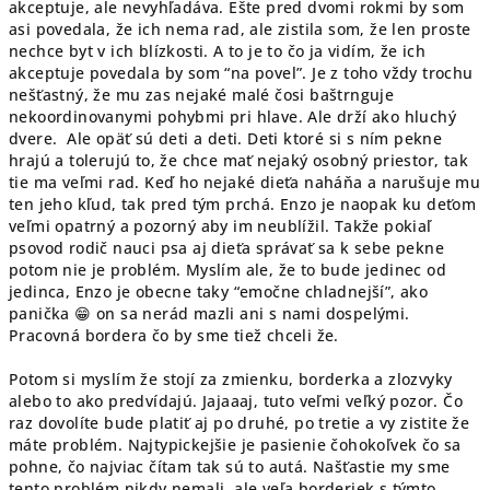
akceptuje, ale nevyhľadáva. Ešte pred dvomi rokmi by som
asi povedala, že ich nema rad, ale zistila som, že len proste
nechce byt v ich blízkosti. A to je to čo ja vidím, že ich
akceptuje povedala by som “na povel”. Je z toho vždy trochu
nešťastný, že mu zas nejaké malé čosi baštrnguje
nekoordinovanymi pohybmi pri hlave. Ale drží ako hluchý
dvere. Ale opäť sú deti a deti. Deti ktoré si s ním pekne
hrajú a tolerujú to, že chce mať nejaký osobný priestor, tak
tie ma veľmi rad. Keď ho nejaké dieťa naháňa a narušuje mu
ten jeho kľud, tak pred tým prchá. Enzo je naopak ku deťom
veľmi opatrný a pozorný aby im neublížil. Takže pokiaľ
psovod rodič nauci psa aj dieťa správať sa k sebe pekne
potom nie je problém. Myslím ale, že to bude jedinec od
jedinca, Enzo je obecne taky “emočne chladnejší”, ako
panička 😁 on sa nerád mazli ani s nami dospelými.
Pracovná bordera čo by sme tiež chceli že.
Potom si myslím že stojí za zmienku, borderka a zlozvyky
alebo to ako predvídajú. Jajaaaj, tuto veľmi veľký pozor. Čo
raz dovolíte bude platiť aj po druhé, po tretie a vy zistite že
máte problém. Najtypickejšie je pasienie čohokoľvek čo sa
pohne, čo najviac čítam tak sú to autá. Našťastie my sme
tento problém nikdy nemali, ale veľa borderiek s týmto