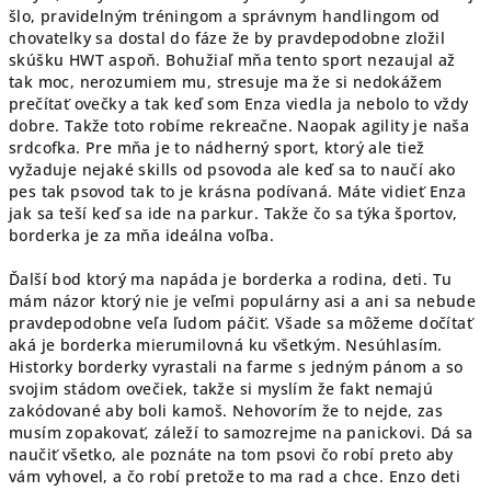
šlo, pravidelným tréningom a správnym handlingom od
chovatelky sa dostal do fáze že by pravdepodobne zložil
skúšku HWT aspoň. Bohužiaľ mňa tento sport nezaujal až
tak moc, nerozumiem mu, stresuje ma že si nedokážem
prečítať ovečky a tak keď som Enza viedla ja nebolo to vždy
dobre. Takže toto robíme rekreačne. Naopak agility je naša
srdcofka. Pre mňa je to nádherný sport, ktorý ale tiež
vyžaduje nejaké skills od psovoda ale keď sa to naučí ako
pes tak psovod tak to je krásna podívaná. Máte vidieť Enza
jak sa teší keď sa ide na parkur. Takže čo sa týka športov,
borderka je za mňa ideálna voľba.
Ďalší bod ktorý ma napáda je borderka a rodina, deti. Tu
mám názor ktorý nie je veľmi populárny asi a ani sa nebude
pravdepodobne veľa ľudom páčiť. Všade sa môžeme dočítať
aká je borderka mierumilovná ku všetkým. Nesúhlasím.
Historky borderky vyrastali na farme s jedným pánom a so
svojim stádom ovečiek, takže si myslím že fakt nemajú
zakódované aby boli kamoš. Nehovorím že to nejde, zas
musím zopakovať, záleží to samozrejme na panickovi. Dá sa
naučiť všetko, ale poznáte na tom psovi čo robí preto aby
vám vyhovel, a čo robí pretože to ma rad a chce. Enzo deti