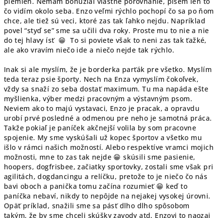
plemien. Nemám bohužiaľ vlastne porovnanie, píšem len to
čo vidím okolo seba. Enzo veľmi rýchlo pochopí čo sa po ňom
chce, ale tiež sú veci, ktoré zas tak ľahko nejdu. Napríklad
povel “styď se” sme sa učili dva roky. Proste mu to nie a nie
do tej hlavy ísť 😁 To si poviete však to neni zas tak ťažké,
ale ako vravím niečo ide a niečo nejde tak rýchlo.
Inak si ale myslím, že je borderka parťák pre všetko. Myslím
teda teraz psie športy. Nech na Enza vymyslím čokoľvek,
vždy sa snaží zo seba dostať maximum. Tu ma napáda ešte
myšlienka, výber medzi pracovným a výstavným psom.
Neviem ako to majú vystavaci, Enzo je pracak, a opravdu
urobí prvé posledné a odmenou pre neho je samotná práca.
Takže pokiaľ je paníček akčnejší volila by som pracovne
spojenie. My sme vyskúšali už kopec športov a všetko mu
išlo v rámci našich možností. Alebo respektíve vramci mojich
možnosti, mne to zas tak nejde 😁 skúsili sme pasienie,
hoopers, dogfrisbee, začiatky sportovky, zostali sme však pri
agilitách, dogdancingu a relíčku, pretože to je niečo čo nás
bavi oboch a panička tomu začína rozumieť 😁 keď to
paníčka nebaví, nikdy to nepôjde na nejakej vysokej úrovni.
Opäť príklad, snažili sme sa pásť dlho dlho spôsobom
takým, že by sme chceli skúšky zavody atd. Enzovi to naozaj