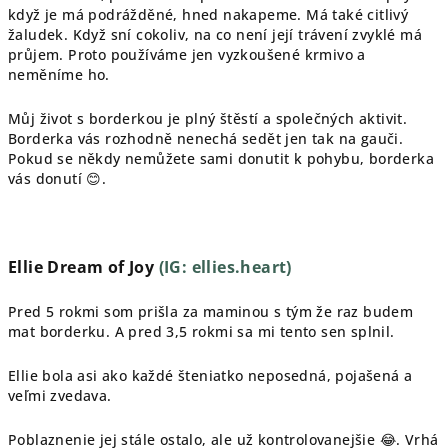
když je má podrážděné, hned nakapeme. Má také citlivý
žaludek. Když sní cokoliv, na co není její trávení zvyklé má
průjem. Proto používáme jen vyzkoušené krmivo a
neměníme ho.
Můj život s borderkou je plný štěstí a společných aktivit.
Borderka vás rozhodně nenechá sedět jen tak na gauči.
Pokud se někdy nemůžete sami donutit k pohybu, borderka
vás donutí
😊
.
Ellie Dream of Joy
(IG: ellies.heart)
Pred 5 rokmi som prišla za maminou s tým že raz budem
mat borderku. A pred 3,5 rokmi sa mi tento sen splnil.
Ellie bola asi ako každé šteniatko neposedná, pojašená a
veľmi zvedava.
Poblaznenie jej stále ostalo, ale už kontrolovanejšie 😂. Vrhá