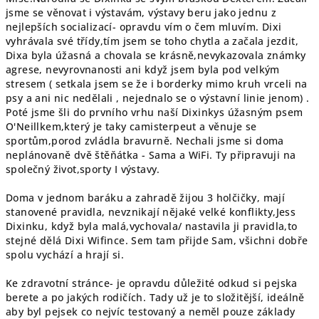
jsme se věnovat i výstavám, výstavy beru jako jednu z
nejlepších socializací- opravdu vím o čem mluvím. Dixi
vyhrávala své třídy,tím jsem se toho chytla a začala jezdit,
Dixa byla úžasná a chovala se krásně,nevykazovala známky
agrese, nevyrovnanosti ani když jsem byla pod velkým
stresem ( setkala jsem se že i borderky mimo kruh vrceli na
psy a ani nic nedělali , nejednalo se o výstavní linie jenom) .
Poté jsme šli do prvního vrhu naší Dixinkys úžasným psem
O'Neillkem,který je taky camisterpeut a věnuje se
sportům,porod zvládla bravurně. Nechali jsme si doma
neplánovaně dvě štěňátka - Sama a WiFi. Ty připravuji na
společný život,sporty I výstavy.
Doma v jednom baráku a zahradě žijou 3 holčičky, mají
stanovené pravidla, nevznikají nějaké velké konflikty,Jess
Dixinku, když byla malá,vychovala/ nastavila ji pravidla,to
stejné dělá Dixi Wifince. Sem tam přijde Sam, všichni dobře
spolu vychází a hrají si.
Ke zdravotní stránce- je opravdu důležité odkud si pejska
berete a po jakých rodičích. Tady už je to složitější, ideálně
aby byl pejsek co nejvíc testovaný a neměl pouze základy