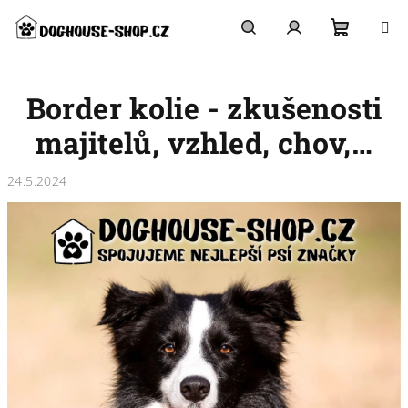
Přejít
na
obsah
Nákupn
Hledat
Přihlášení
Border kolie - zkušenosti
košík
majitelů, vzhled, chov,…
24.5.2024