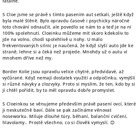
fatálně.
S Cloe jsme se právě s tímto pasením aut setkali, ještě když
byla malé štěně. Bylo opravdu časově i psychicky náročné
toto chování odnaučit, ale povedlo se nám to a teď je na ní
100% spolehnutí. Cloeinku můžeme mít skoro kdekoliv to
jde na volno, chodí spolehlivě u nohy. U málo
frekventovaných silnic je naučená, že když slyší auto jde ke
straně, lehne si a čeká než projede. Mnohdy už o autu ví
mnohem dříve než my.
Border Kolie jsou opravdu velice chytré, předvídavé, až
vyčůrané. Když nemají dostatek využití a odpočinku, vymýšlí
si různé návyky a zlozvyky. Proto si myslím, že ten, kdo by si
jí chtěl pořídit, by to měl opravdu dobře promyslet.
S Cloeinkou se věnujeme především právě pasení ovcí, které
ji neskutečně baví. Dále se pak začínáme věnovat
noseworku. Miluje dlouhé túry, běhaní, balanční cvičení,
hlavolamy.. Prostě všechno, co si člověk vymyslí.
😊