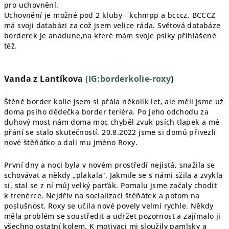
pro uchovnění.
Uchovnění je možné pod 2 kluby - kchmpp a bcccz. BCCCZ
má svoji databázi za což jsem velice ráda. Světová databáze
borderek je anadune,na které mám svoje psiky přihlášené
též.
Vanda z Lantíkova
(IG:borderkolie-roxy
)
Štěně border kolie jsem si přála několik let, ale měli jsme už
doma psího dědečka border teriéra. Po jeho odchodu za
duhový most nám doma moc chyběl zvuk psích tlapek a mé
přání se stalo skutečností. 20.8.2022 jsme si domů přivezli
nové štěňátko a dali mu jméno Roxy.
První dny a noci byla v novém prostředí nejistá, snažila se
schovávat a někdy „plakala“. Jakmile se s námi sžila a zvykla
si, stal se z ní můj velký parťák. Pomalu jsme začaly chodit
k trenérce. Nejdřív na socializaci štěňátek a potom na
poslušnost. Roxy se učila nové povely velmi rychle. Někdy
měla problém se soustředit a udržet pozornost a zajímalo ji
všechno ostatní kolem. K motivaci mi sloužily pamlsky a