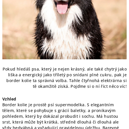
Pokud hledáš psa, který je nejen krásný, ale také chytrý jako
liška a energický jako tříletý po snídani plné cukru, pak je
border kolie ta správná volba. Tahle čtyřnohá elektrárna si
tě okamžitě získá. Pojďme si o ní říct něco víc!
Vzhled
Border kolie je prostě psí supermodelka. S elegantním
tělem, které se pohybuje s grácií baletky, a pronikavým
pohledem, který by dokázal probudit i sochu. Má hustou
srst, která může být krátká, středně dlouhá či dlouhá ale
vždy hedvábná a vyžadující pravidelnou údržbu. Barevné