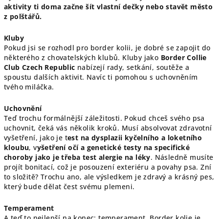
aktivity ti doma začne šít vlastní dečky nebo stavět město
z polštářů.
Kluby
Pokud jsi se rozhodl pro border kolii, je dobré se zapojit do
některého z chovatelských klubů. Kluby jako
Border Collie
Club Czech Republic
nabízejí rady, setkání, soutěže a
spoustu dalších aktivit. Navíc ti pomohou s uchovněním
tvého miláčka.
Uchovnění
Teď trochu formálnější záležitosti. Pokud chceš svého psa
uchovnit, čeká vás několik kroků. Musí absolvovat zdravotní
vyšetření, jako je t
est na dysplazii kyčelního a loketního
kloubu
, v
yšetření očí a genetické testy na specifické
choroby jako je třeba test alergie na léky
. Následně musíte
projít bonitací, což je posouzení exteriéru a povahy psa. Zní
to složitě? Trochu ano, ale výsledkem je zdravý a krásný pes,
který bude dělat čest svému plemeni.
Temperament
A teď to nejlepší na konec: temperament. Border kolie je