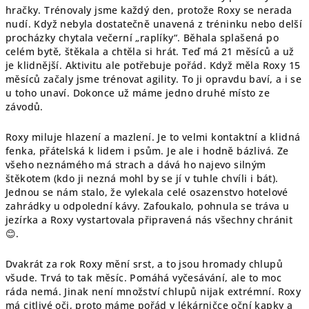
hračky. Trénovaly jsme každý den, protože Roxy se nerada
nudí. Když nebyla dostatečně unavená z tréninku nebo delší
procházky chytala večerní „raplíky“. Běhala splašená po
celém bytě, štěkala a chtěla si hrát. Teď má 21 měsíců a už
je klidnější. Aktivitu ale potřebuje pořád. Když měla Roxy 15
měsíců začaly jsme trénovat agility. To ji opravdu baví, a i se
u toho unaví. Dokonce už máme jedno druhé místo ze
závodů.
Roxy miluje hlazení a mazlení. Je to velmi kontaktní a klidná
fenka, přátelská k lidem i psům. Je ale i hodně bázlivá. Ze
všeho neznámého má strach a dává ho najevo silným
štěkotem (kdo ji nezná mohl by se jí v tuhle chvíli i bát).
Jednou se nám stalo, že vylekala celé osazenstvo hotelové
zahrádky u odpolední kávy. Zafoukalo, pohnula se tráva u
jezírka a Roxy vystartovala připravená nás všechny chránit
😊
.
Dvakrát za rok Roxy mění srst, a to jsou hromady chlupů
všude. Trvá to tak měsíc. Pomáhá vyčesávání, ale to moc
ráda nemá. Jinak není množství chlupů nijak extrémní. Roxy
má citlivé oči, proto máme pořád v lékárničce oční kapky a