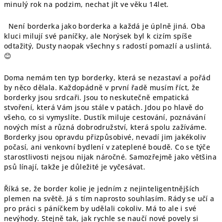
minulý rok na podzim, nechat jít ve věku 14let.
Není borderka jako borderka a každá je úplně jiná. Oba
kluci milují své paníčky, ale Norýsek byl k cizím spíše
odtažitý, Dusty naopak všechny s radostí pomazlí a uslintá.
😊
Doma nemám ten typ borderky, která se nezastaví a pořád
by něco dělala. Každopádně v první řadě musím říct, že
borderky jsou srdcaři. Jsou to neskutečně empatická
stvoření, která Vám jsou stále v patách. Jdou po hlavě do
všeho, co si vymyslíte. Dustík miluje cestování, poznávání
nových míst a různá dobrodružství, která spolu zažíváme.
Borderky jsou opravdu přizpůsobivé, nevadí jim jakékoliv
počasí, ani venkovní bydlení v zateplené boudě. Co se týče
starostlivosti nejsou nijak náročné. Samozřejmě jako většina
psů línají, takže je důležité je vyčesávat.
Říká se, že border kolie je jedním z nejinteligentnějších
plemen na světě. Já s tím naprosto souhlasím. Rády se učí a
pro práci s páníčkem by udělali cokoliv. Má to ale i své
nevýhody. Stejně tak, jak rychle se naučí nové povely si