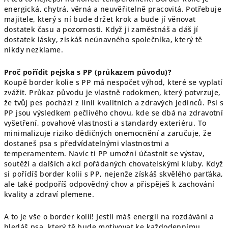
energická, chytrá, věrná a neuvěřitelně pracovitá. Potřebuje
majitele, který s ní bude držet krok a bude jí věnovat
dostatek času a pozornosti. Když ji zaměstnáš a dáš jí
dostatek lásky, získáš neúnavného společníka, který tě
nikdy nezklame.
Proč pořídit pejska s PP (průkazem původu)?
Koupě border kolie s PP má nespočet výhod, které se vyplatí
zvážit. Průkaz původu je vlastně rodokmen, který potvrzuje,
že tvůj pes pochází z linií kvalitních a zdravých jedinců. Psi s
PP jsou výsledkem pečlivého chovu, kde se dbá na zdravotní
vyšetření, povahové vlastnosti a standardy exteriéru. To
minimalizuje riziko dědičných onemocnění a zaručuje, že
dostaneš psa s předvídatelnými vlastnostmi a
temperamentem. Navíc ti PP umožní účastnit se výstav,
soutěží a dalších akcí pořádaných chovatelskými kluby. Když
si pořídíš border kolii s PP, nejenže získáš skvělého parťáka,
ale také podpoříš odpovědný chov a přispěješ k zachování
kvality a zdraví plemene.
A to je vše o border kolii! Jestli máš energii na rozdávání a
hledáš psa, který tě bude motivovat ke každodennímu