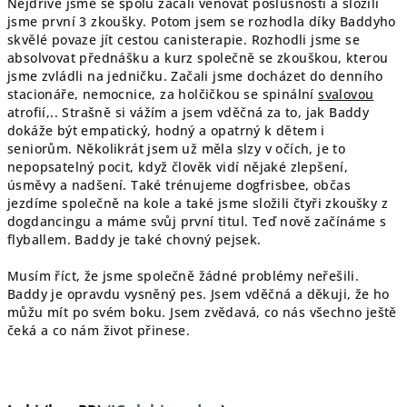
Nejdříve jsme se spolu začali věnovat poslušnosti a složili
jsme první 3 zkoušky. Potom jsem se rozhodla díky Baddyho
skvělé povaze jít cestou canisterapie. Rozhodli jsme se
absolvovat přednášku a kurz společně se zkouškou, kterou
jsme zvládli na jedničku. Začali jsme docházet do denního
stacionáře, nemocnice, za holčičkou se spinální
svalovou
atrofií,.. Strašně si vážím a jsem vděčná za to, jak Baddy
dokáže být empatický, hodný a opatrný k dětem i
seniorům. Několikrát jsem už měla slzy v očích, je to
nepopsatelný pocit, když člověk vidí nějaké zlepšení,
úsměvy a nadšení. Také trénujeme dogfrisbee, občas
jezdíme společně na kole a také jsme složili čtyři zkoušky z
dogdancingu a máme svůj první titul. Teď nově začínáme s
flyballem. Baddy je také chovný pejsek.
Musím říct, že jsme společně žádné problémy neřešili.
Baddy je opravdu vysněný pes. Jsem vděčná a děkuji, že ho
můžu mít po svém boku. Jsem zvědavá, co nás všechno ještě
čeká a co nám život přinese.