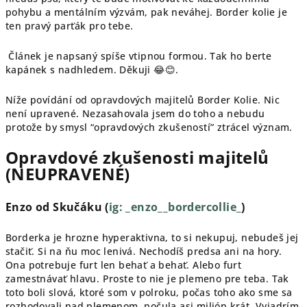
pohybu a mentálním výzvám, pak neváhej. Border kolie je
ten pravý parťák pro tebe.
Článek je napsaný spíše vtipnou formou. Tak ho berte
kapánek s nadhledem. Děkuji 😂😊.
Níže povídání od opravdových majitelů Border Kolie. Nic
není upravené. Nezasahovala jsem do toho a nebudu
protože by smysl “opravdových zkušeností” ztrácel význam.
Opravdové zkušenosti majitelů
(NEUPRAVENÉ)
Enzo od Skučáku (
ig: _enzo__bordercollie_
)
Borderka je hrozne hyperaktivna, to si nekupuj, nebudeš jej
stačiť. Si na ňu moc lenivá. Nechodíš predsa ani na hory.
Ona potrebuje furt len behať a behať. Alebo furt
zamestnávať hlavu. Proste to nie je plemeno pre teba. Tak
toto boli slová, ktoré som v polroku, počas toho ako sme sa
rozhodovali nad plemenom, počula asi milión krát. Vyjadrím