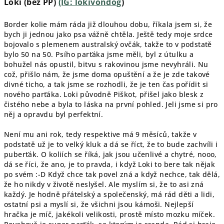
Loki (bez PP)
(IG: lokivondog
)
Border kolie mám ráda již dlouhou dobu, říkala jsem si, že
bych ji jednou jako psa vážně chtěla. Ještě tedy moje srdce
bojovalo s plemenem australský ovčák, takže to v podstatě
bylo 50 na 50. Psího parťáka jsme měli, byl z útulku a
bohužel nás opustil, bitvu s rakovinou jsme nevyhráli. Nu
což, přišlo nám, že jsme doma opuštění a že je zde takové
divné ticho, a tak jsme se rozhodli, že je ten čas pořídit si
nového parťáka. Loki původně Piškot, přišel jako blesk z
čistého nebe a byla to láska na první pohled. Jeli jsme si pro
něj a opravdu byl perfektní.
Není mu ani rok, tedy respektive má 9 měsíců, takže v
podstatě už je to velký kluk a dá se říct, že to bude zachvíli i
puberťák. O koliích se říká, jak jsou učenlivé a chytré, nooo,
dá se říci, že ano, je to pravda, i když Loki to bere tak nějak
po svém :-D Když chce tak povel zná a když nechce, tak dělá,
že ho nikdy v životě neslyšel. Ale myslím si, že to asi zná
každý. Je hodně přátelský a společenský, má rád děti a lidi,
ostatní psi a myslí si, že všichni jsou kámoši. Nejlepší
hračka je míč, jakékoli velikosti, prostě místo mozku míček.