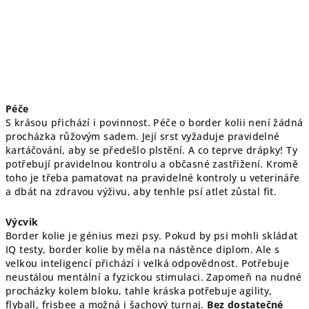
Péče
S krásou přichází i povinnost. Péče o border kolii není žádná
procházka růžovým sadem. Její srst vyžaduje pravidelné
kartáčování, aby se předešlo plstění. A co teprve drápky! Ty
potřebují pravidelnou kontrolu a občasné zastřižení. Kromě
toho je třeba pamatovat na pravidelné kontroly u veterináře
a dbát na zdravou výživu, aby tenhle psí atlet zůstal fit.
Výcvik
Border kolie je génius mezi psy. Pokud by psi mohli skládat
IQ testy, border kolie by měla na nástěnce diplom. Ale s
velkou inteligencí přichází i velká odpovědnost. Potřebuje
neustálou mentální a fyzickou stimulaci. Zapomeň na nudné
procházky kolem bloku, tahle kráska potřebuje agility,
flyball, frisbee a možná i šachový turnaj.
Bez dostatečné