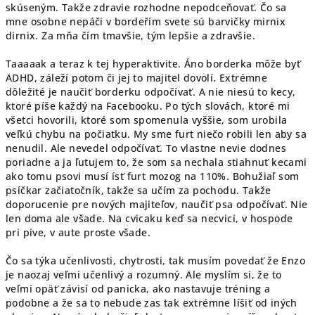
skúseným. Takže zdravie rozhodne nepodceňovať. Čo sa
mne osobne nepáči v bordeřím svete sú barvičky mirnix
dirnix. Za mňa čím tmavšie, tým lepšie a zdravšie.
Taaaaak a teraz k tej hyperaktivite. Áno borderka môže byť
ADHD, záleží potom či jej to majitel dovolí. Extrémne
dôležité je naučiť borderku odpočívať. A nie niesú to kecy,
ktoré píše každý na Facebooku. Po tých slovách, ktoré mi
všetci hovorili, ktoré som spomenula vyššie, som urobila
veľkú chybu na počiatku. My sme furt niečo robili len aby sa
nenudil. Ale nevedel odpočívať. To vlastne nevie dodnes
poriadne a ja ľutujem to, že som sa nechala stiahnuť kecami
ako tomu psovi musí ísť furt mozog na 110%. Bohužiaľ som
psíčkar začiatočník, takže sa učím za pochodu. Takže
doporucenie pre nových majiteľov, naučiť psa odpočívať. Nie
len doma ale všade. Na cvicaku keď sa necvici, v hospode
pri pive, v aute proste všade.
Čo sa týka učenlivosti, chytrosti, tak musím povedať že Enzo
je naozaj veľmi učenlivý a rozumný. Ale myslím si, že to
veľmi opäť závisí od panicka, ako nastavuje tréning a
podobne a že sa to nebude zas tak extrémne líšiť od iných