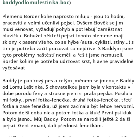
baddyodlomulestinka-boc
)
Plemeno Border kolie naprosto miluju - jsou to hodní,
pracovití a velmi učenliví pejsci. Ovšem člověk se jim
musí věnovat, vyžadují pohyb a potřebují zaměstnat
hlavičku. Bohužel někteří pejsci tohoto plemene mají
sklony k pasení všeho, co se hýbe (auta, cyklisti, stíny,..) s
tím je potřeba začít pracovat co nejdříve. S Baddym jsme
tyto problémy naštěstí neměli a řešit jsme nemuseli.
Border koliím je potřeba udržovat srst, hlavně pravidelně
vyčesávat.
Baddy je papírový pes a celým jménem se jmenuje Baddy
od Lomu Leštinka. S chovatelkou jsem byla v kontaktu v
době porodu feny a strašně jsem si přála pejska. Posílala
mi fotky.. první fotka-fenečka, druhá fotka-fenečka, třetí
fotka a zase fenečka, už jsem začínala být lehce nervozní.
Potom delší dobu nic a potom fotka a kluk! První psí kluk
a bylo jasno.. Můj Baddy! Potom se narodili ještě 2 další
pejsci. Gentlemani, dali přednost fenečkám.