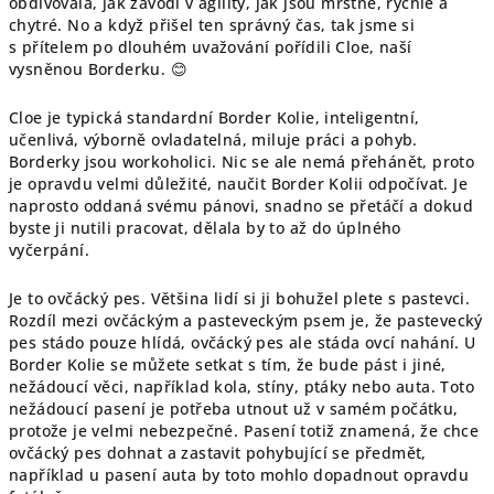
obdivovala, jak závodí v agility, jak jsou mrštné, rychlé a
chytré. No a když přišel ten správný čas, tak jsme si
s přítelem po dlouhém uvažování pořídili Cloe, naší
vysněnou Borderku.
😊
Cloe je typická standardní Border Kolie, inteligentní,
učenlivá, výborně ovladatelná, miluje práci a pohyb.
Borderky jsou workoholici. Nic se ale nemá přehánět, proto
je opravdu velmi důležité, naučit Border Kolii odpočívat. Je
naprosto oddaná svému pánovi, snadno se přetáčí a dokud
byste ji nutili pracovat, dělala by to až do úplného
vyčerpání.
Je to ovčácký pes. Většina lidí si ji bohužel plete s pastevci.
Rozdíl mezi ovčáckým a pasteveckým psem je, že pastevecký
pes stádo pouze hlídá, ovčácký pes ale stáda ovcí nahání. U
Border Kolie se můžete setkat s tím, že bude pást i jiné,
nežádoucí věci, například kola, stíny, ptáky nebo auta. Toto
nežádoucí pasení je potřeba utnout už v samém počátku,
protože je velmi nebezpečné. Pasení totiž znamená, že chce
ovčácký pes dohnat a zastavit pohybující se předmět,
například u pasení auta by toto mohlo dopadnout opravdu