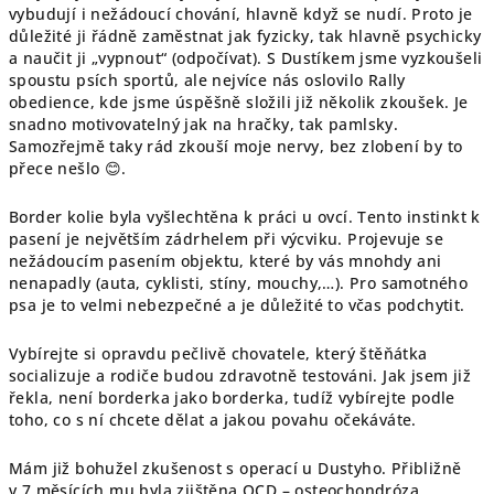
vybudují i nežádoucí chování, hlavně když se nudí. Proto je
důležité ji řádně zaměstnat jak fyzicky, tak hlavně psychicky
a naučit ji „vypnout“ (odpočívat). S Dustíkem jsme vyzkoušeli
spoustu psích sportů, ale nejvíce nás oslovilo Rally
obedience, kde jsme úspěšně složili již několik zkoušek. Je
snadno motivovatelný jak na hračky, tak pamlsky.
Samozřejmě taky rád zkouší moje nervy, bez zlobení by to
přece nešlo
😊
.
Border kolie byla vyšlechtěna k práci u ovcí. Tento instinkt k
pasení je největším zádrhelem při výcviku. Projevuje se
nežádoucím pasením objektu, které by vás mnohdy ani
nenapadly (auta, cyklisti, stíny, mouchy,…). Pro samotného
psa je to velmi nebezpečné a je důležité to včas podchytit.
Vybírejte si opravdu pečlivě chovatele, který štěňátka
socializuje a rodiče budou zdravotně testováni. Jak jsem již
řekla, není borderka jako borderka, tudíž vybírejte podle
toho, co s ní chcete dělat a jakou povahu očekáváte.
Mám již bohužel zkušenost s operací u Dustyho. Přibližně
v 7 měsících mu byla zjištěna OCD – osteochondróza