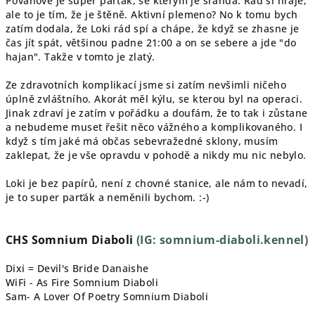
Povahově je super parťák, se kterým je sranda. Rád si hraje,
ale to je tím, že je štěně. Aktivní plemeno? No k tomu bych
zatím dodala, že Loki rád spí a chápe, že když se zhasne je
čas jít spát, většinou padne
21:00
a on se sebere a jde "do
hajan". Takže v tomto je zlatý.
Ze zdravotních komplikací jsme si zatím nevšimli ničeho
úplně zvláštního. Akorát měl kýlu, se kterou byl na operaci.
Jinak zdraví je zatím v pořádku a doufám, že to tak i zůstane
a nebudeme muset řešit něco vážného a komplikovaného. I
když s tím jaké má občas sebevražedné sklony, musím
zaklepat, že je vše opravdu v pohodě a nikdy mu nic nebylo.
Loki je bez papírů, není z chovné stanice, ale nám to nevadí,
je to super parťák a neměnili bychom. :-)
CHS Somnium Diaboli
(IG: somnium-diaboli.kennel)
Dixi = Devil's Bride Danaishe
WiFi - As Fire Somnium Diaboli
Sam- A Lover Of Poetry Somnium Diaboli