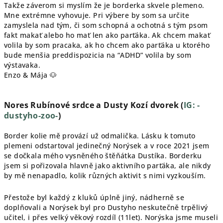
Takže záverom si myslím že je borderka skvele plemeno.
Mne extrémne vyhovuje. Pri výbere by som sa určite
zamyslela nad tým, či som schopná a ochotná s tým psom
fakt makať alebo ho mať len ako parťáka. Ak chcem makať
volila by som pracaka, ak ho chcem ako parťáka u ktorého
bude menšia preddispozicia na “ADHD” volila by som
výstavaka.
Enzo & Mája 🐶
Nores Rubínové srdce a Dusty Kozí dvorek (
IG: -
dustyho-zoo-
)
Border kolie mě provází už odmalička. Lásku k tomuto
plemeni odstartoval jedinečný Norýsek a v roce 2021 jsem
se dočkala mého vysněného štěňátka Dustíka. Borderku
jsem si pořizovala hlavně jako aktivního parťáka, ale nikdy
by mě nenapadlo, kolik různých aktivit s nimi vyzkouším.
Přestože byl každý z kluků úplně jiný, nádherně se
doplňovali a Norýsek byl pro Dustyho neskutečně trpělivý
učitel, i přes velký věkový rozdíl (11let). Norýska jsme museli