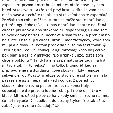
zápasí. Pri prvom postrehu že mi pes niečo pase, by som
hneď zakazovala. Takže keď prvý krát uvidíte že vám pes
niečo pase a necháte to tak, on si to veľmi dobre zapamätá,
že však toto robiť môžem. A toto sa môže stať napríklad aj
pri tréningu čohokoľvek. U nás napríklad, spatne naučená
chôdza pri nohe alebo štekanie pri dogdancingu. Dlho som
to nevedomky neriešila, nechavala som to tak, a problém bol
na svete. Enzo si pri chôdzi urobil moc zlozvykov, ktoré som
mu ja ale dovolila. Potom predvídanie, to ma fakt “baví” 😁
Tréning dd: “couvej couvej Bang (mŕtvola)” - “couvej couvej
poklona” a pes je v mŕtvole. “Do prkinka Enzo, teraz som
chcela poklonu.” “Jaj dyť ale ja si pamatuju že tady ma byt
mŕtvola tak mi to nekaž” … no toľko k tomu 😁 keď sa
pripravujeme na dogdancingove skúšky nikdy nemôžem
sekvencie robiť často, pretože to štvornohé šidlo si pamätá
pasáže ale už si nepamätá kedy čo ide. Z posledných
skúšok: ideme rovno pes pri nohe, na konci haly
odbočujeme do prava a ideme robiť pri nohe osmičku v
kluse. Mhm, už od polovice haly kedy sme isli rovno na mňa
čumel s vytočeným zadkom do strany štýlom “no tak už už
zaboč ja vím že to následuje” 😁