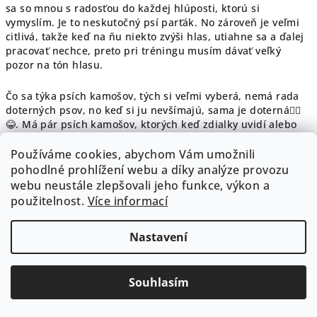
sa so mnou s radosťou do každej hlúposti, ktorú si
vymyslím. Je to neskutočný psí parťák. No zároveň je veľmi
citlivá, takže keď na ňu niekto zvýši hlas, utiahne sa a ďalej
pracovať nechce, preto pri tréningu musím dávať veľký
pozor na tón hlasu.
Čo sa týka psích kamošov, tých si veľmi vyberá, nemá rada
doterných psov, no keď si ju nevšímajú, sama je doterná🤷‍♀️
😂. Má pár psích kamošov, ktorých keď zdialky uvidí alebo
ucíti, začne sa strašne tešiť a pišťať za nimi.
Používáme cookies, abychom Vám umožnili
pohodlné prohlížení webu a díky analýze provozu
Keďže som veľmi túžila mať psa, ktorý nebude mať problém
s ľuďmi, ako šteniatko som ju strašne presozializovala a tak
webu neustále zlepšovali jeho funkce, výkon a
teraz keď na ňu niekto čo i len pekne pozrie, chce sa ísť
použitelnost.
Více informací
mojkať, nehovoriac o tom keď na ňu niekto prehovorí a deti
tak isto miluje ❤️
Nastavení
Hoci je Ellie pastiersky pes, nikdy nič nepasla, možno je to
tým ze má rešpekt aj pred malým mačiatkom. 😅
Souhlasím
S motiváciou nemáme žiadny problém, či už sú to pamlsky,
hračky, hádzanie lístia alebo moje nadšené výskanie.