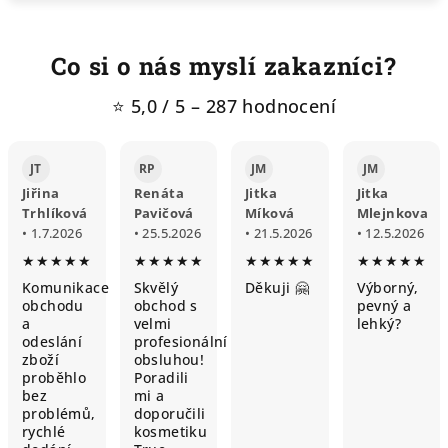
Co si o nás myslí zakazníci?
⭐ 5,0 / 5 – 287 hodnocení
JT
RP
JM
JM
Jiřina
Renáta
Jitka
Jitka
Trhlíková
Pavičová
Míková
Mlejnkova
• 1.7.2026
• 25.5.2026
• 21.5.2026
• 12.5.2026
★★★★★
★★★★★
★★★★★
★★★★★
Komunikace
Skvělý
Děkuji 🤗
Výborný,
obchodu
obchod s
pevný a
a
velmi
lehký?
odeslání
profesionální
zboží
obsluhou!
proběhlo
Poradili
bez
mi a
problémů,
doporučili
rychlé
kosmetiku