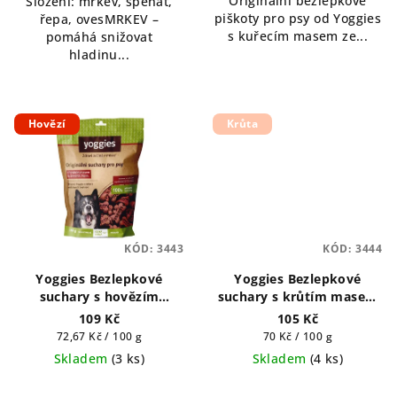
Originální bezlepkové
Složení: mrkev, špenát,
z
piškoty pro psy od Yoggies
řepa, ovesMRKEV –
5
s kuřecím masem ze...
pomáhá snižovat
hvězdiček.
hladinu...
Hovězí
Krůta
KÓD:
3443
KÓD:
3444
Yoggies Bezlepkové
Yoggies Bezlepkové
suchary s hovězím
suchary s krůtím masem
masem a červenou řepou
a lněným semínkem 150g
109 Kč
105 Kč
150g
Měrná
Měrná
72,67 Kč / 100 g
70 Kč / 100 g
cena:
cena:
Skladem
(
3 ks
)
Skladem
(
4 ks
)
Průměrné
Průměrné