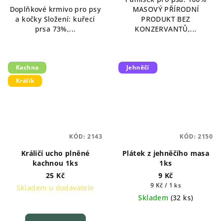
Doplňkové krmivo pro psy
MASOVÝ PŘÍRODNÍ
a kočky Složení: kuřecí
PRODUKT BEZ
prsa 73%,...
KONZERVANTŮ,...
Kachna
Jehněčí
Králík
KÓD:
2143
KÓD:
2150
Králičí ucho plněné
Plátek z jehněčího masa
kachnou 1ks
1ks
25 Kč
9 Kč
Měrná
9 Kč / 1 ks
Skladem u dodavatele
cena:
Skladem
(
32 ks
)