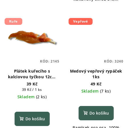
Kuře
Vepřové
KÓD:
2145
KÓD:
3240
Plátek kuřecího s
Medový vepřový rypáček
kalciovou tyčkou 12cm
1ks
1ks
39 Kč
49 Kč
Měrná
39 Kč / 1 ks
Skladem
(
7 ks
)
cena:
Skladem
(
2 ks
)
Do košíku
Do košíku
Pamlsek pro psa. 100%