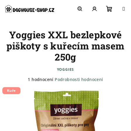
Přejít
na
obsah
Nákupn
Hledat
Přihlášení
Yoggies XXL bezlepkové
košík
piškoty s kuřecím masem
250g
YOGGIES
Průměrné
1 hodnocení
Podrobnosti hodnocení
hodnocení
Kuře
produktu
je
5,0
z
5
hvězdiček.