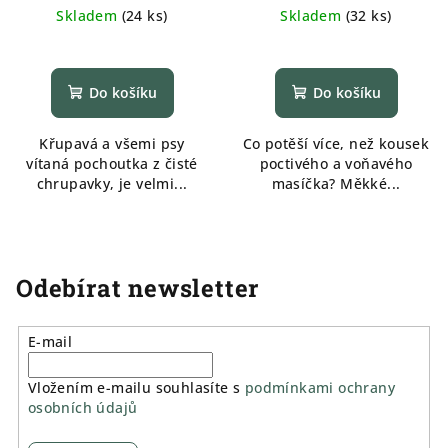
cena:
cena:
Skladem
(
24 ks
)
Skladem
(
32 ks
)
Do košíku
Do košíku
Křupavá a všemi psy
Co potěší více, než kousek
vítaná pochoutka z čisté
poctivého a voňavého
chrupavky, je velmi...
masíčka? Měkké...
Odebírat newsletter
E-mail
Vložením e-mailu souhlasíte s
podmínkami ochrany
osobních údajů