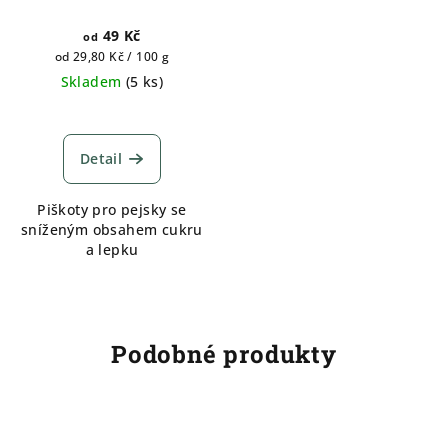
49 Kč
od
Měrná
od 29,80 Kč / 100 g
cena:
Skladem
(
5 ks
)
Detail
Piškoty pro pejsky se
sníženým obsahem cukru
a lepku
Podobné produkty