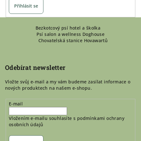
Přihlásit se
Z
Bezkotcový psí hotel a školka
á
Psí salon a wellness Doghouse
p
Chovatelská stanice Hovawartů
a
t
í
Odebírat newsletter
Vložte svůj e-mail a my vám budeme zasílat informace o
nových produktech na našem e-shopu.
E-mail
Vložením e-mailu souhlasíte s
podmínkami ochrany
osobních údajů