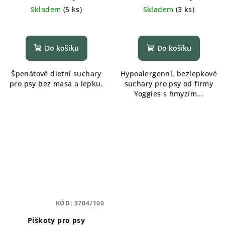
cena:
cena:
Skladem
(
5 ks
)
Skladem
(
3 ks
)
Do košíku
Do košíku
Špenátové dietní suchary
Hypoalergenní, bezlepkové
pro psy bez masa a lepku.
suchary pro psy od firmy
Yoggies s hmyzím...
KÓD:
3704/100
Piškoty pro psy