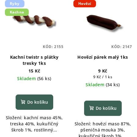
Ryby
Hovězí
Kachna
KÓD:
2155
KÓD:
2147
Kachní twistr s plátky
Hovězí párek malý 1ks
tresky 1ks
15 Kč
9 Kč
Měrná
9 Kč / 1 ks
Skladem
(
56 ks
)
cena:
Skladem
(
34 ks
)
Průměrné
hodnocení
produktu
Do košíku
je
Do košíku
5,0
Složení: kachní maso 45%,
z
treska 40%, kukuřičný
Složení: hovězí maso 87%,
5
škrob 1%, rostlinný...
pšeničná mouka 3%,
hvězdiček.
kukuřičný škrob 3%,...