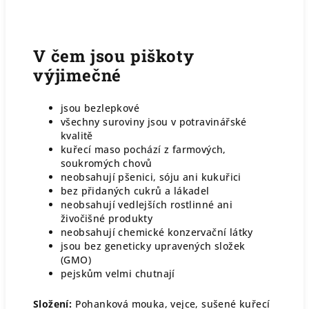
V čem jsou piškoty
výjimečné
jsou bezlepkové
všechny suroviny jsou v potravinářské
kvalitě
kuřecí maso pochází z farmových,
soukromých chovů
neobsahují pšenici, sóju ani kukuřici
bez přidaných cukrů a lákadel
neobsahují vedlejších rostlinné ani
živočišné produkty
neobsahují chemické konzervační látky
jsou bez geneticky upravených složek
(GMO)
pejskům velmi chutnají
Složení:
Pohanková mouka, vejce, sušené kuřecí