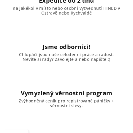
Expedice do 2 dnů
na jakékoliv místo nebo osobní vyzvednutí IHNED v
Ostravě nebo Rychvaldě
Jsme odborníci!
Chlupáči jsou naše celodenní práce a radost.
Nevíte si rady? Zavolejte a nebo napište :)
Vymyzlený věrnostní program
Zvýhodněný ceník pro registrované páničky +
věrnostní slevy.