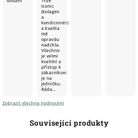
dodání
True
Iconic
(kolagen
a
kondicionér)
a kvalita
mě
opravdu
nadchla.
Všechno
je velmi
kvalitní a
přístup k
zákazníkovi
je na
jedničku.
Ráda…
Zobrazit všechna hodnocení
Související produkty