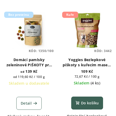
Bez proteinu
Kuře
KÓD:
1350/100
KÓD:
3442
Domácí pamlsky
Yoggies Bezlepkové
zeleninové PIŠKOTY pro
piškoty s kuřecím masem
psy
150g
139 Kč
109 Kč
od
Měrná
Měrná
72,67 Kč / 100 g
od 119,60 Kč / 100 g
cena:
cena:
Skladem
(
4 ks
)
Skladem u dodavatele
Průměrné
hodnocení
produktu
Do košíku
Detail
je
5,0