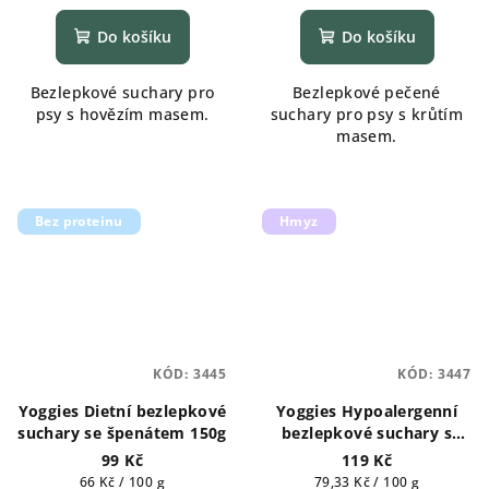
hodnocení
hodnocení
produktu
produktu
Do košíku
Do košíku
je
je
5,0
5,0
Bezlepkové suchary pro
Bezlepkové pečené
z
z
psy s hovězím masem.
suchary pro psy s krůtím
5
5
masem.
hvězdiček.
hvězdiček.
Bez proteinu
Hmyz
KÓD:
3445
KÓD:
3447
Yoggies Dietní bezlepkové
Yoggies Hypoalergenní
suchary se špenátem 150g
bezlepkové suchary s
hmyzím proteinem a
99 Kč
119 Kč
kurkumou 150g
Měrná
Měrná
66 Kč / 100 g
79,33 Kč / 100 g