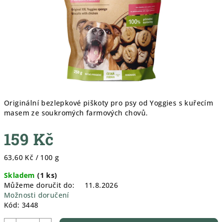
Originální bezlepkové piškoty pro psy od Yoggies s kuřecím
masem ze soukromých farmových chovů.
159 Kč
Měrná
63,60 Kč / 100 g
cena:
Skladem
(
1 ks
)
Můžeme doručit do:
11.8.2026
Možnosti doručení
Kód:
3448