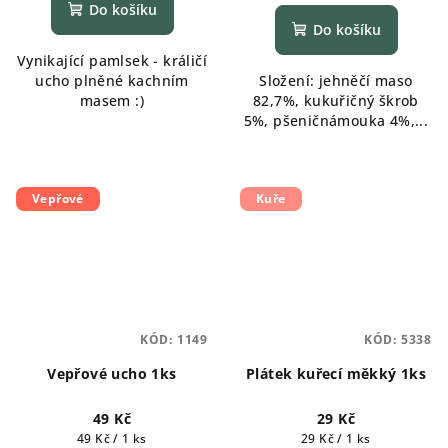
Do košíku
Do košíku
Vynikající pamlsek - králičí
ucho plněné kachním
Složení: jehněčí maso
masem :)
82,7%, kukuřičný škrob
5%, pšeničnámouka 4%,...
Vepřové
Kuře
KÓD:
1149
KÓD:
5338
Vepřové ucho 1ks
Plátek kuřecí měkký 1ks
49 Kč
29 Kč
Měrná
Měrná
49 Kč / 1 ks
29 Kč / 1 ks