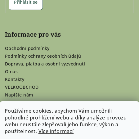
Přihlásit se
Informace pro vás
Obchodní podmínky
Podmínky ochrany osobních údajů
Doprava, platba a osobní vyzvednutí
O nás
Kontakty
VELKOOBCHOD
Napište nám
Hodnocení obchodu
Používáme cookies, abychom Vám umožnili
Registrace se vyplatí!
pohodlné prohlížení webu a díky analýze provozu
Pamlsky na míru
webu neustále zlepšovali jeho funkce, výkon a
Nepřevzaté dobírky
použitelnost.
Více informací