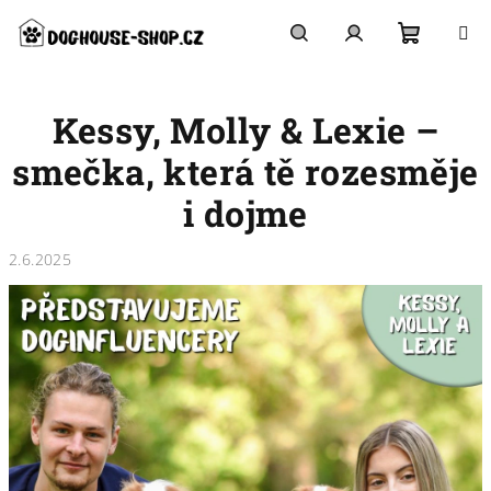
Přejít
na
obsah
Nákupn
Hledat
Přihlášení
Kessy, Molly & Lexie –
košík
smečka, která tě rozesměje
i dojme
2.6.2025