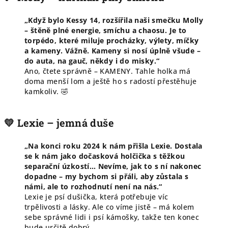
„Když bylo Kessy 14, rozšířila naši smečku Molly
– štěně plné energie, smíchu a chaosu. Je to
torpédo, které miluje procházky, výlety, míčky
a kameny. Vážně. Kameny si nosí úplně všude –
do auta, na gauč, někdy i do misky.“
Ano, čtete správně – KAMENY. Tahle holka má
doma menší lom a ještě ho s radostí přestěhuje
kamkoliv. 🤣
💛 Lexie – jemná duše
„Na konci roku 2024 k nám přišla Lexie. Dostala
se k nám jako dočasková holčička s těžkou
separační úzkostí… Nevíme, jak to s ní nakonec
dopadne – my bychom si přáli, aby zůstala s
námi, ale to rozhodnutí není na nás.“
Lexie je psí dušička, která potřebuje víc
trpělivosti a lásky. Ale co víme jistě – má kolem
sebe správné lidi i psí kámošky, takže ten konec
bude určitě dobrý.