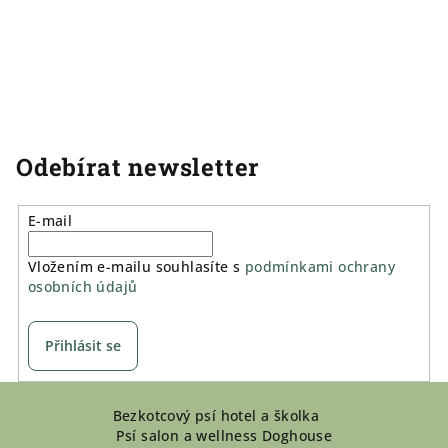
Odebírat newsletter
E-mail
Vložením e-mailu souhlasíte s
podmínkami ochrany
osobních údajů
Přihlásit se
Z
Bezkotcový psí hotel a školka
á
Psí salon a wellness Doghouse