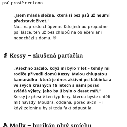
psů prostě není ono.
„Jsem mladá slečna, která si bez psů už neumí
představit život.“
No… naprosto chápeme. Kdo jednou propadne
psí lásce, ten už bez chlupů na oblečení ani
neodchází z domu. 💛
👵 Kessy – zkušená parťačka
„Všechno začalo, když mi bylo 7 let – tehdy mi
rodiče přivedli domů Kessy. Malou chlupatou
kamarádku, která je dnes aktivní psí bábinka a
ve svých krásných 15 letech s námi pořád
zvládá výlety, jako by jí bylo o deset míň.“
Kessy je přesně ten typ feny, kterou byste chtěli
mít navždy. Moudrá, oddaná, pořád akční – i
když zeleninu by si teda fakt odpustila.
🎾 Molly – hurikán plný smíchu