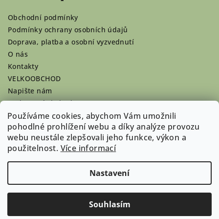
Obchodní podmínky
Podmínky ochrany osobních údajů
Doprava, platba a osobní vyzvednutí
O nás
Kontakty
VELKOOBCHOD
Napište nám
Hodnocení obchodu
Registrace se vyplatí!
Používáme cookies, abychom Vám umožnili
pohodlné prohlížení webu a díky analýze provozu
Pamlsky na míru
webu neustále zlepšovali jeho funkce, výkon a
Nepřevzaté dobírky
použitelnost.
Více informací
Nastavení
Copyright 2026
Doghouse-shop.cz
. Všechna práva
vyhrazena.
Souhlasím
Vytvořil Shoptet