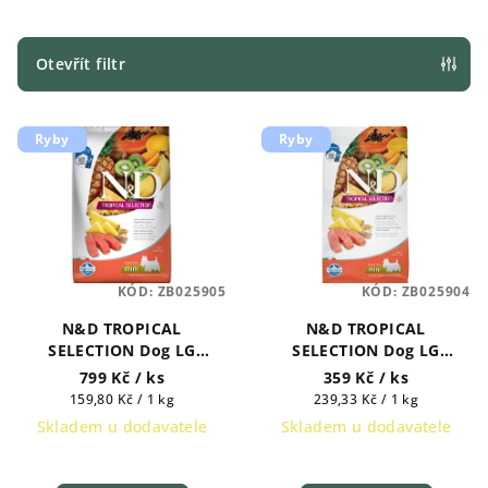
n
í
p
Otevřít filtr
r
V
o
Ryby
Ryby
ý
d
p
u
i
k
s
t
p
ů
KÓD:
ZB025905
KÓD:
ZB025904
r
N&D TROPICAL
N&D TROPICAL
o
SELECTION Dog LG
SELECTION Dog LG
d
Salmon Adult Mini 5 kg
Salmon Adult Mini 1,5 kg
799 Kč
/ ks
359 Kč
/ ks
u
Měrná
Měrná
159,80 Kč / 1 kg
239,33 Kč / 1 kg
k
cena:
cena:
Skladem u dodavatele
Skladem u dodavatele
t