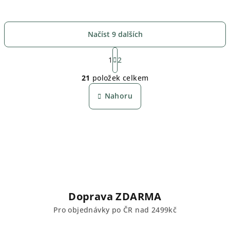
Načíst 9 dalších
S
t
1
2
O
r
21
položek celkem
á
v
n
l
Nahoru
k
á
o
d
v
a
á
n
c
í
í
p
r
v
Doprava ZDARMA
k
Pro objednávky po ČR nad 2499kč
y
v