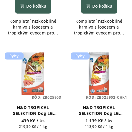
ů
Do košíku
Do košíku
Kompletní nízkoobilné
Kompletní nízkoobilné
krmivo s lososem a
krmivo s lososem a
tropickým ovocem pro...
tropickým ovocem pro...
Ryby
Ryby
KÓD:
ZB025903
KÓD:
ZB025902-CHK1
N&D TROPICAL
N&D TROPICAL
SELECTION Dog LG
SELECTION Dog LG
Salmon Adult Medium &
Salmon Adult Medium &
439 Kč
/ ks
1 139 Kč
/ ks
Maxi 2 kg
Maxi 10 kg
Měrná
Měrná
219,50 Kč / 1 kg
113,90 Kč / 1 kg