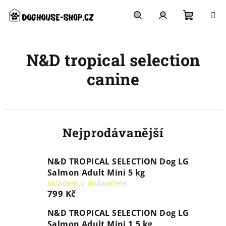
Přejít
na
obsah
Nákupn
Hledat
Přihlášení
N&D tropical selection
košík
canine
Nejprodávanější
N&D TROPICAL SELECTION Dog LG
Salmon Adult Mini 5 kg
Skladem u dodavatele
799 Kč
N&D TROPICAL SELECTION Dog LG
Salmon Adult Mini 1,5 kg