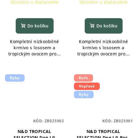
cena:
cena:
Skladem u dodavatele
Skladem u dodavatele
Do košíku
Do košíku
Kompletní nízkoobilné
Kompletní nízkoobilné
krmivo s lososem a
krmivo s lososem a
tropickým ovocem pro...
tropickým ovocem pro...
Ryby
Kuře
Vepřové
Ryby
KÓD:
ZB025902
KÓD:
ZB025901
N&D TROPICAL
N&D TROPICAL
SELECTION Dog LG
SELECTION Dog LG Pork