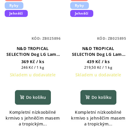
Ryby
Ryby
Jehněčí
Jehněčí
KÓD:
ZB025896
KÓD:
ZB025895
N&D TROPICAL
N&D TROPICAL
SELECTION Dog LG Lamb
SELECTION Dog LG Lamb
Puppy Mini 1,5 kg
Puppy Medium & Maxi 2
369 Kč
/ ks
439 Kč
/ ks
kg
Měrná
Měrná
246 Kč / 1 kg
219,50 Kč / 1 kg
cena:
cena:
Skladem u dodavatele
Skladem u dodavatele
Do košíku
Do košíku
Kompletní nízkoobilné
Kompletní nízkoobilné
krmivo s jehněčím masem
krmivo s jehněčím masem
a tropickým...
a tropickým...