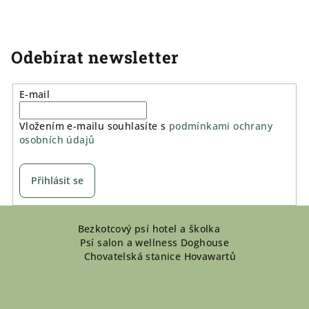
Odebírat newsletter
E-mail
Vložením e-mailu souhlasíte s
podmínkami ochrany
osobních údajů
Přihlásit se
Z
Bezkotcový psí hotel a školka
á
Psí salon a wellness Doghouse
p
Chovatelská stanice Hovawartů
a
t