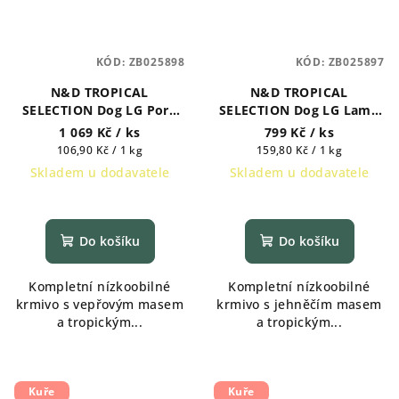
KÓD:
ZB025898
KÓD:
ZB025897
N&D TROPICAL
N&D TROPICAL
SELECTION Dog LG Pork
SELECTION Dog LG Lamb
Adult Medium & Maxi 10
Puppy Mini 5 kg
1 069 Kč
/ ks
799 Kč
/ ks
kg
Měrná
Měrná
106,90 Kč / 1 kg
159,80 Kč / 1 kg
cena:
cena:
Skladem u dodavatele
Skladem u dodavatele
Do košíku
Do košíku
Kompletní nízkoobilné
Kompletní nízkoobilné
krmivo s vepřovým masem
krmivo s jehněčím masem
a tropickým...
a tropickým...
Kuře
Kuře