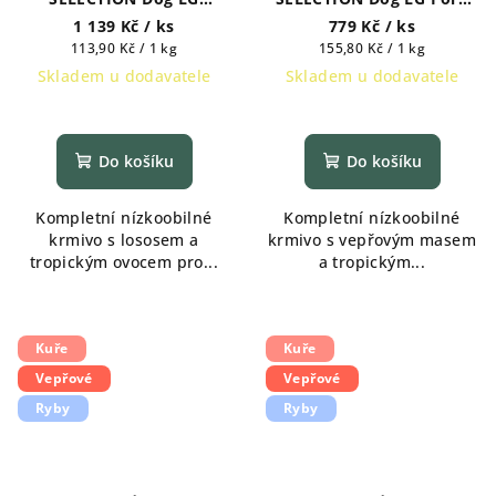
Salmon Adult Medium &
Adult Mini 5 kg
1 139 Kč
/ ks
779 Kč
/ ks
Maxi 10 kg
Měrná
Měrná
113,90 Kč / 1 kg
155,80 Kč / 1 kg
cena:
cena:
Skladem u dodavatele
Skladem u dodavatele
Do košíku
Do košíku
Kompletní nízkoobilné
Kompletní nízkoobilné
krmivo s lososem a
krmivo s vepřovým masem
tropickým ovocem pro...
a tropickým...
Kuře
Kuře
Vepřové
Vepřové
Ryby
Ryby