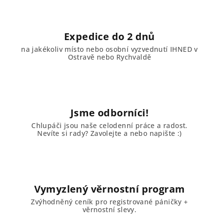
ý
p
i
Expedice do 2 dnů
s
u
na jakékoliv místo nebo osobní vyzvednutí IHNED v
Ostravě nebo Rychvaldě
Jsme odborníci!
Chlupáči jsou naše celodenní práce a radost.
Nevíte si rady? Zavolejte a nebo napište :)
Vymyzlený věrnostní program
Zvýhodněný ceník pro registrované páničky +
věrnostní slevy.