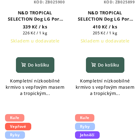
KÓD:
ZB025900
KÓD:
ZB025899
N&D TROPICAL
N&D TROPICAL
SELECTION Dog LG Pork
SELECTION Dog LG Pork
Adult Mini 1,5 kg
Adult Medium & Maxi 2
339 Kč
/ ks
410 Kč
/ ks
kg
Měrná
Měrná
226 Kč / 1 kg
205 Kč / 1 kg
cena:
cena:
Skladem u dodavatele
Skladem u dodavatele
Do košíku
Do košíku
Kompletní nízkoobilné
Kompletní nízkoobilné
krmivo s vepřovým masem
krmivo s vepřovým masem
a tropickým...
a tropickým...
Kuře
Kuře
Vepřové
Ryby
Ryby
Jehněčí