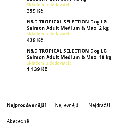
Skladem u dodavatele
359 Kč
N&D TROPICAL SELECTION Dog LG
Salmon Adult Medium & Maxi 2 kg
Skladem u dodavatele
439 Kč
N&D TROPICAL SELECTION Dog LG
Salmon Adult Medium & Maxi 10 kg
Skladem u dodavatele
1 139 Kč
Ř
a
Nejprodávanější
Nejlevnější
Nejdražší
z
e
Abecedně