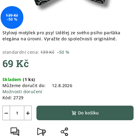
139 Kč
–50 %
Stylový motýlek pro psy! Udělej ze svého psího parťáka
elegána na úrovni. Vyražte do společnosti originálně.
standardní cena:
139 Kč
–50 %
69 Kč
Měrná
Skladem
(
1 ks
)
cena:
Můžeme doručit do:
12.8.2026
Možnosti doručení
Kód:
2729
−
+
Do košíku