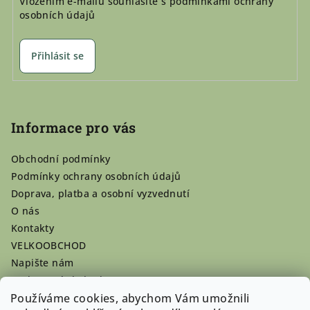
Vložením e-mailu souhlasíte s
podmínkami ochrany
osobních údajů
Přihlásit se
Informace pro vás
Obchodní podmínky
Podmínky ochrany osobních údajů
Doprava, platba a osobní vyzvednutí
O nás
Kontakty
VELKOOBCHOD
Napište nám
Hodnocení obchodu
Používáme cookies, abychom Vám umožnili
Registrace se vyplatí!