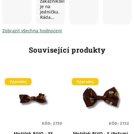
zákazníkovi
je na
jedničku.
Ráda…
Zobrazit všechna hodnocení
Související produkty
Výprodej
Výprodej
KÓD:
2730
KÓD:
2732
Motýlek PIVO - XS
Motýlek PIVO - S (9x6cm)