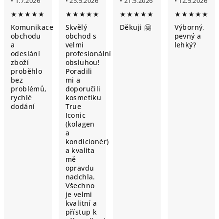
• 1.7.2026
• 25.5.2026
• 21.5.2026
• 12.5.2026
★★★★★
★★★★★
★★★★★
★★★★★
Komunikace
Skvělý
Děkuji 🤗
Výborný,
obchodu
obchod s
pevný a
a
velmi
lehký?
odeslání
profesionální
zboží
obsluhou!
proběhlo
Poradili
bez
mi a
problémů,
doporučili
rychlé
kosmetiku
dodání
True
Iconic
(kolagen
a
kondicionér)
a kvalita
mě
opravdu
nadchla.
Všechno
je velmi
kvalitní a
přístup k