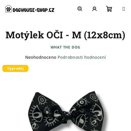
Přejít
na
obsah
Nákupn
Hledat
Přihlášení
Motýlek OČI - M (12x8cm)
košík
WHAT THE DOG
Průměrné
Neohodnoceno
Podrobnosti hodnocení
hodnocení
Výprodej
produktu
je
0,0
z
5
hvězdiček.