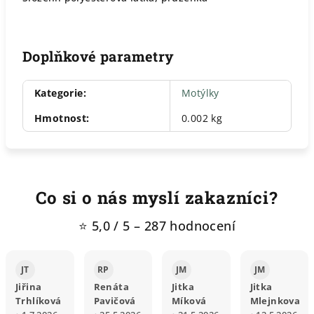
Doplňkové parametry
Kategorie
:
Motýlky
Hmotnost
:
0.002 kg
Co si o nás myslí zakazníci?
⭐ 5,0 / 5 – 287 hodnocení
JT
RP
JM
JM
Jiřina
Renáta
Jitka
Jitka
Trhlíková
Pavičová
Míková
Mlejnkova