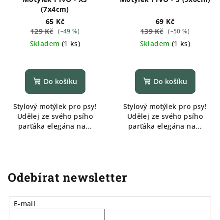
(7x4cm)
65 Kč
69 Kč
129 Kč
139 Kč
(–49 %)
(–50 %)
Skladem
(
1 ks
)
Skladem
(
1 ks
)
Do košíku
Do košíku
Stylový motýlek pro psy!
Stylový motýlek pro psy!
Udělej ze svého psího
Udělej ze svého psího
parťáka elegána na...
parťáka elegána na...
Odebírat newsletter
E-mail