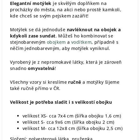
Elegantní motýlek
je skvělým doplňkem na
procházky do města, na akci nebo prostě kamkoli,
kde chceš se svým pejskem zazářit!
Motýlek se dá jednoduše
navléknout na obojek a
kdykoli zase sundat
. Můžeš ho kombinovat se
stejnobarevným
obojkem
a
vodítkem
, případně s
něčím jednobarevným, aby motýlek vyniknul.
Vyrobený je z nepromokavé látky, která je zároveň
snadno
omyvatelná
!
Všechny vzory si kreslíme
ručně
a motýlky šijeme
také ručně přímo v ČR.
Velikost je potřeba sladit i s velikostí obojku
velikost XS- cca 7x4 cm (šířka obojku 1,6 cm)
velikost S- cca 9x6 cm (šířka obojku 2 cm)
velikost M- cca 12x8 cm (šířka obojku 2,5 cm)
Složení: polyesterová látka, pruženka